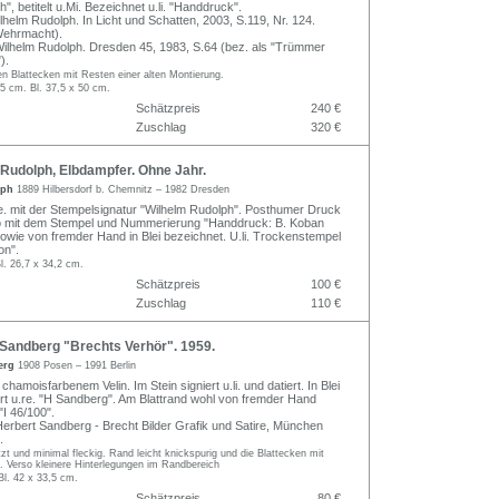
", betitelt u.Mi. Bezeichnet u.li. "Handdruck".
lhelm Rudolph. In Licht und Schatten, 2003, S.119, Nr. 124.
Wehrmacht).
Wilhelm Rudolph. Dresden 45, 1983, S.64 (bez. als "Trümmer
).
n Blattecken mit Resten einer alten Montierung.
,5 cm. Bl. 37,5 x 50 cm.
Schätzpreis
240 €
Zuschlag
320 €
Rudolph, Elbdampfer. Ohne Jahr.
lph
1889 Hilbersdorf b. Chemnitz – 1982 Dresden
re. mit der Stempelsignatur "Wilhelm Rudolph". Posthumer Druck
o mit dem Stempel und Nummerierung "Handdruck: B. Koban
sowie von fremder Hand in Blei bezeichnet. U.li. Trockenstempel
on".
l. 26,7 x 34,2 cm.
Schätzpreis
100 €
Zuschlag
110 €
Sandberg "Brechts Verhör". 1959.
berg
1908 Posen – 1991 Berlin
chamoisfarbenem Velin. Im Stein signiert u.li. und datiert. In Blei
rt u.re. "H Sandberg". Am Blattrand wohl von fremder Hand
"I 46/100".
 Herbert Sandberg - Brecht Bilder Grafik und Satire, München
.
t und minimal fleckig. Rand leicht knickspurig und die Blattecken mit
. Verso kleinere Hinterlegungen im Randbereich
Bl. 42 x 33,5 cm.
Schätzpreis
80 €