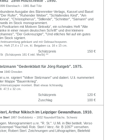
witz "Zehn Holzschnitte". 1950.
1899 Ebersbach – 1981 Bad Tölz
ebundene Ausgabe des Bärenreiter-Verlags, Kassel und Basel
: "Der Rufer", "Ruhender Weber", "Schlafendes Kind", "Am
onna", "Christopherus", "Stillende", "Schnitter", "Sämann" und
Jeweils im Stock monogrammiert.
 Postkarten mit Motiven Sinkwitz', ein schmales Heft "Alte
ke in einer neuen deutschen Schrift" und drei kleinere
ohannes", "Der Gekreuzigte", "Und etliches fiel auf ein gutes
im Stock signiert.
chnittsammlung gebräunt und mit Gebrauchsspuren.
m, Heft 27,4 x 17 cm, kl. Beigaben ca. 16 x 15 cm.
Schätzpreis
150 €
t (Schätzpreis 161 € inkl. MwSt) **
elzmann "Gedenkblatt für Jörg Ratgeb". 1975.
ann
1940 Dresden
ei u.re. signiert "Volker Stelzmann" und datiert. U.li. nummeriert
der Mappe "Bauernkrieg".
ntersatzpapier montiert. Blatt etwas lichtrandig.
Bl. 47,5 x 32 cm.
Schätzpreis
120 €
Zuschlag
100 €
erl, Arthur Nikisch im Leipziger Gewandhaus. 1910.
n Sterl
1867 Großdobritz – 1932 Naundorf/Sächs. Schweiz
en. Monogrammiert u.re. "R. St.". U.Mi. in Blei betitelt. Verso
stempel "Nachlaß Rob. Sterl / Verz.-Nr. B 1097" versehen.
cker, Robert Sterl. Zeichnungen und Lithographien, Bielefeld