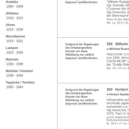
Asiatika
"Wilhelm Rudolph
Vgl. Schmidt, Wi
1000 - 1009
(Trümmer der 
Vgl. Drescher, 
Afrikana
der Wehrmacht"
1010 - 1013
Verso an den obere
Stk. ca. 25,5 x 31
Uhren
1014 - 1018
Miscellaneen
1019 - 1021
368 Wilhelm 
Lampen
Wilhelm Rudo
1022 - 1029
Holzschnitt. U.
von 1994. Vers
Rahmen
I/15/35 BK.88" 
1030 - 1038
der "Grafik Editi
Stk. 10 x 15 cm, B
Mobiliar / Interieur
1039 - 1054
Teppiche / Textilien
1055 - 1064
369 Herbert 
Herbert Sand
Lithographie auf 
nochmals signie
nummeriert u.li. 
Vgl. Ausst.Kat.
1970, Titel / S. 6
Leicht angeschmutz
Reißzwecklöchlein
St. 26,5 x 17 cm, 