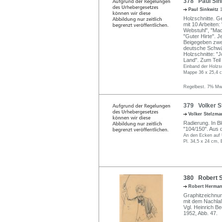
378 Paul Sink
Paul Sinkwitz
Holzschnitte. G
mit 10 Arbeiten
Webstuhl", "Mad
"Guter Hirte". 
Beigegeben zwei
deutsche Schwän
Holzschnitte: "J
Land". Zum Teil 
Einband der Holzs
Mappe 36 x 25,4 c
Regelbest. 7% MwS
379 Volker St
Volker Stelzm
Radierung. In Bl
"104/150". Aus 
An den Ecken auf U
Pl. 34,5 x 24 cm, 
380 Robert St
Robert Herman
Graphitzeichnung
mit dem Nachlaß
Vgl. Heinrich Be
1952, Abb. 47.