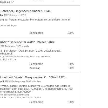
abgabe 2.5 % *
Schrader, Liegendes Kälbchen. 1946.
ader
1907 Seesen – 1985 ?
nung auf Pergamentpapier. Monogrammiert und datiert u.re Im
 kleiner Knickspur.
Schätzpreis
120 €
ubert "Badende im Wald". 1920er Jahre.
1892 Dresden – 1970 ebenda
in Blei signiert "Otto Schubert", u.Mi. betitelt und u.li.
Selbstdruck".
nt. Randbereiche knickspurig. Ecke o.re. mit Einriß.
Bl. 49,6 x 35 cm.
Schätzpreis
80 €
Zuschlag
60 €
chultheiß "Kleist. Marquise von O...". Wohl 1924.
theiß
1885 Nürnberg – vor 1958 München
"Van Geldern"- Bütten. Mappe mit 11 Arbeiten. Alle Blätter in
rammiert u.re. oder u.Mi. "C.M.Sch.". In Blei signiert u.re. "Karl
der originalen Klapp-Mappe.
ten Seite partiell stockfleckig.
is max. 10,8 x 7,5 cm, Bl. 25,1 x 15,8 cm.
Schätzpreis
180 €