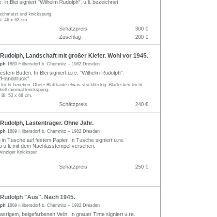
. in Blei signiert "Wilhelm Rudolph", u.li. bezeichnet
eschmutzt und knickspurig.
l. 46 x 62 cm.
Schätzpreis
300 €
Zuschlag
200 €
udolph, Landschaft mit großer Kiefer. Wohl vor 1945.
lph
1889 Hilbersdorf b. Chemnitz – 1982 Dresden
festem Bütten. In Blei signiert u.re. "Wilhelm Rudolph".
 "Handdruck".
l leicht berieben. Obere Blattkante etwas stockfleckig. Blattecken leicht
iell minimal knickspurig.
 Bl. 53 x 68 cm.
Schätzpreis
240 €
Rudolph, Lastenträger. Ohne Jahr.
lph
1889 Hilbersdorf b. Chemnitz – 1982 Dresden
in Tusche auf festem Papier. In Tusche signiert u.re.
o u.li. mit dem Nachlasstempel versehen.
 winziger Knickspur.
Schätzpreis
250 €
Rudolph "Aus". Nach 1945.
lph
1889 Hilbersdorf b. Chemnitz – 1982 Dresden
fasrigem, beigefarbenen Velin. In grauer Tinte signiert u.re.