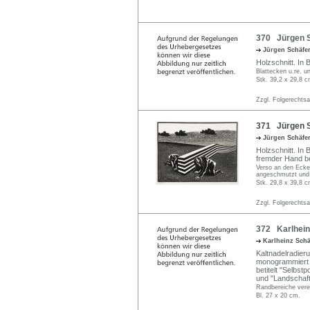
370 Jürgen S
Jürgen Schäfe
Holzschnitt. In Bl
Blattecken u.re. un
Stk. 39,2 x 29,8 c
Zzgl. Folgerechts
371 Jürgen S
Jürgen Schäfe
Holzschnitt. In B
fremder Hand be
Verso an den Ecken
angeschmutzt und l
Stk. 29,8 x 39,8 c
Zzgl. Folgerechts
372 Karlhein
Karlheinz Sch
Kaltnadelradieru
monogrammiert "KS
betitelt "Selbst
und "Landschaft
Randbereiche verei
Bl. 27 x 20 cm.