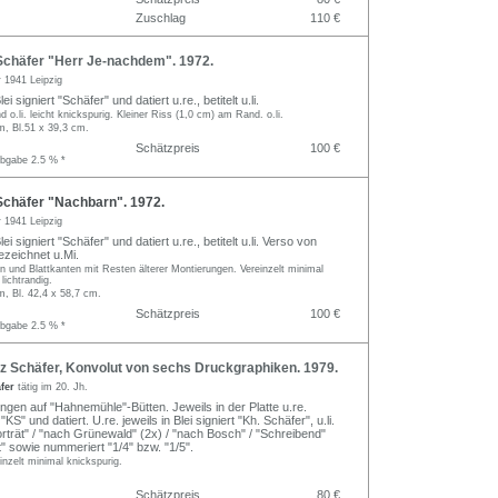
Zuschlag
110 €
chäfer "Herr Je-nachdem". 1972.
r
1941 Leipzig
ei signiert "Schäfer" und datiert u.re., betitelt u.li.
d o.li. leicht knickspurig. Kleiner Riss (1,0 cm) am Rand. o.li.
m, Bl.51 x 39,3 cm.
Schätzpreis
100 €
abgabe 2.5 % *
chäfer "Nachbarn". 1972.
r
1941 Leipzig
lei signiert "Schäfer" und datiert u.re., betitelt u.li. Verso von
zeichnet u.Mi.
 und Blattkanten mit Resten älterer Montierungen. Vereinzelt minimal
ichtrandig.
m, Bl. 42,4 x 58,7 cm.
Schätzpreis
100 €
abgabe 2.5 % *
z Schäfer, Konvolut von sechs Druckgraphiken. 1979.
äfer
tätig im 20. Jh.
ngen auf "Hahnemühle"-Bütten. Jeweils in der Platte u.re.
" und datiert. U.re. jeweils in Blei signiert "Kh. Schäfer", u.li.
porträt" / "nach Grünewald" (2x) / "nach Bosch" / "Schreibend"
" sowie nummeriert "1/4" bzw. "1/5".
nzelt minimal knickspurig.
Schätzpreis
80 €