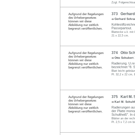
Zzgl. Folgerechts
373 Gerhard 
Gerhard Schr
Kohlestiftzeich
Passepartout.
Blattecke u.li. mit
21 x 22,5 cm.
374 Otto Sch
Otto Schubert
Radierung. U.re. 
bezeichnet "8. 
Blatt leicht gebräu
Pl. 32,2 x 22 cm, 
375 Karl M. S
Karl M. Schul
Radierungen auf 
der Platte monog
Schultheiß". In 
Blätter an der rech
Pl. 2,5 x 7,2 cm b