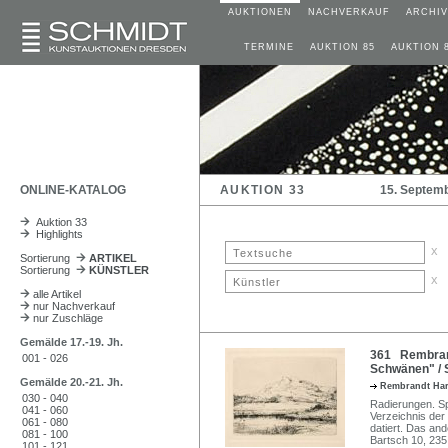
AUKTIONEN
NACHVERKAUF
ARCHIV
TERMINE
AUKTION 85
AUKTION 
ONLINE-KATALOG
AUKTION 33
15. Septem
Auktion 33
Highlights
x
Sortierung
ARTIKEL
Sortierung
KÜNSTLER
x
alle Artikel
nur Nachverkauf
nur Zuschläge
Gemälde 17.-19. Jh.
361 Rembrand
001 - 026
Schwänen" / S
Gemälde 20.-21. Jh.
Rembrandt Ha
030 - 040
Radierungen. Sp
041 - 060
Verzeichnis der 
061 - 080
datiert. Das and
081 - 100
Bartsch 10, 235
101 - 121