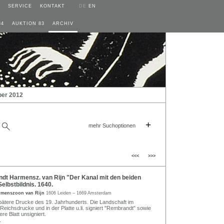
SERVICE
KONTAKT
DE
EN
84
AUKTION 83
ARCHIV
ber 2012
+
mehr Suchoptionen
<<<
>>>
t Harmensz. van Rijn "Der Kanal mit den beiden
elbstbildnis. 1640.
rmenszoon van Rijn
1606 Leiden – 1669 Amsterdam
ätere Drucke des 19. Jahrhunderts. Die Landschaft im
Reichsdrucke und in der Platte u.li. signiert "Rembrandt" sowie
ere Blatt unsigniert.
.