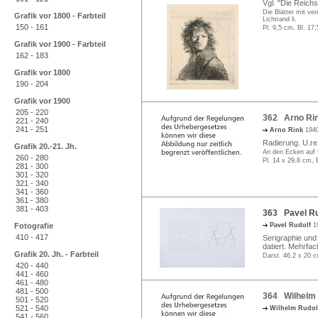
Vgl. "Die Reichs
Die Blätter mit ve
Grafik vor 1800 - Farbteil
Lichtrand li.
150 - 161
Pl. 9,5 cm, Bl. 17
Grafik vor 1900 - Farbteil
162 - 183
Grafik vor 1800
190 - 204
Grafik vor 1900
205 - 220
362 Arno Rink
221 - 240
241 - 251
Arno Rink
1940
Radierung. U.re. 
Grafik 20.-21. Jh.
An den Ecken auf 
260 - 280
Pl. 14 x 29,8 cm, 
281 - 300
301 - 320
321 - 340
341 - 360
361 - 380
381 - 403
363 Pavel Ru
Fotografie
Pavel Rudolf
1
410 - 417
Serigraphie und B
datiert. Mehrfa
Grafik 20. Jh. - Farbteil
Darst. 46,2 x 20 c
420 - 440
441 - 460
461 - 480
481 - 500
364 Wilhelm 
501 - 520
521 - 540
Wilhelm Rudo
541 - 560