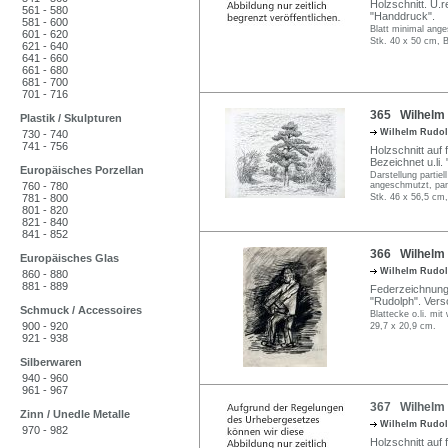
Holzschnitt. U.re
561 - 580
"Handdruck".
581 - 600
Blatt minimal ang
601 - 620
Stk. 40 x 50 cm, B
621 - 640
641 - 660
661 - 680
681 - 700
701 - 716
365 Wilhelm R
Plastik / Skulpturen
Wilhelm Rudo
730 - 740
741 - 756
Holzschnitt auf 
Bezeichnet u.li.
Europäisches Porzellan
Darstellung partiel
760 - 780
angeschmutzt, part
781 - 800
Stk. 46 x 56,5 cm,
801 - 820
821 - 840
841 - 852
366 Wilhelm 
Europäisches Glas
Wilhelm Rudo
860 - 880
881 - 889
Federzeichnung 
"Rudolph". Vers
Schmuck / Accessoires
Blattecke o.li. mit
900 - 920
29,7 x 20,9 cm.
921 - 938
Silberwaren
940 - 960
961 - 967
367 Wilhelm 
Zinn / Unedle Metalle
Wilhelm Rudo
970 - 982
Holzschnitt auf 