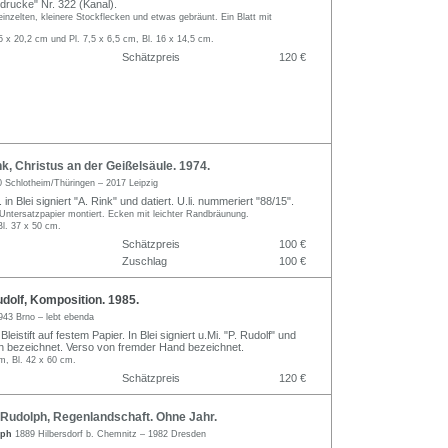
drucke" Nr. 322 (Kanal).
reinzelten, kleinere Stockflecken und etwas gebräunt. Ein Blatt mit
,5 x 20,2 cm und Pl. 7,5 x 6,5 cm, Bl. 16 x 14,5 cm.
Schätzpreis
120 €
, Christus an der Geißelsäule. 1974.
 Schlotheim/Thüringen – 2017 Leipzig
in Blei signiert "A. Rink" und datiert. U.li. nummeriert "88/15".
Untersatzpapier montiert. Ecken mit leichter Randbräunung.
Bl. 37 x 50 cm.
Schätzpreis
100 €
Zuschlag
100 €
dolf, Komposition. 1985.
943 Brno – lebt ebenda
leistift auf festem Papier. In Blei signiert u.Mi. "P. Rudolf" und
ch bezeichnet. Verso von fremder Hand bezeichnet.
m, Bl. 42 x 60 cm.
Schätzpreis
120 €
Rudolph, Regenlandschaft. Ohne Jahr.
lph
1889 Hilbersdorf b. Chemnitz – 1982 Dresden