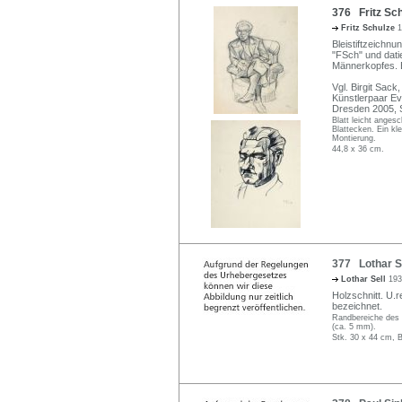
376 Fritz Sch
Fritz Schulze
1
Bleistiftzeichnu
"FSch" und dati
Männerkopfes. Eb
Vgl. Birgit Sac
Künstlerpaar Ev
Dresden 2005, S
Blatt leicht anges
Blattecken. Ein kl
Montierung.
44,8 x 36 cm.
377 Lothar Se
Lothar Sell
193
Holzschnitt. U.re
bezeichnet.
Randbereiche des 
(ca. 5 mm).
Stk. 30 x 44 cm, B