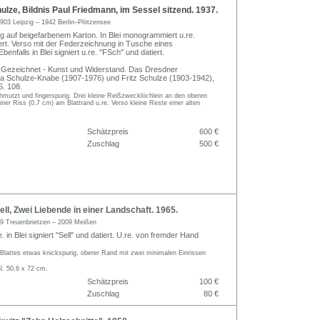
ulze, Bildnis Paul Friedmann, im Sessel sitzend. 1937.
903 Leipzig – 1942 Berlin–Plötzensee
ng auf beigefarbenem Karton. In Blei monogrammiert u.re.
ert. Verso mit der Federzeichnung in Tusche eines
enfalls in Blei signiert u.re. "FSch" und datiert.
k, Gezeichnet - Kunst und Widerstand. Das Dresdner
a Schulze-Knabe (1907-1976) und Fritz Schulze (1903-1942),
. 108.
chmutzt und fingerspurig. Drei kleine Reißzwecklöchlein an den oberen
einer Riss (0,7 cm) am Blattrand u.re. Verso kleine Reste einer alten
Schätzpreis
600 €
Zuschlag
500 €
ll, Zwei Liebende in einer Landschaft. 1965.
9 Treuenbrietzen – 2009 Meißen
. in Blei signiert "Sell" und datiert. U.re. von fremder Hand
Blattes etwas knickspurig, oberer Rand mit zwei minimalen Einrissen
l. 50,6 x 72 cm.
Schätzpreis
100 €
Zuschlag
80 €