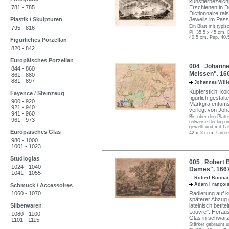
künstlerbezeich
781 - 785
Erschienen in D
Dictionnaire ra
Plastik / Skulpturen
Jeweils im Pass
Ein Blatt mit typis
795 - 816
Pl. 35,5 x 45 cm, 
40,5 cm, Psp. 40,
Figürliches Porzellan
820 - 842
Europäisches Porzellan
004 Johannes
844 - 860
Meissen". 16
861 - 880
881 - 897
Johannes Wil
Kupferstich, kol
Fayence / Steinzeug
figürlich gestal
900 - 920
Markgrafentums 
921 - 940
verlegt von Joh
941 - 960
Bis über den Platte
961 - 973
teilweise fleckig
gewellt und mit Lä
Europäisches Glas
42 x 55 cm, Unter
980 - 1000
1001 - 1023
Studioglas
005 Robert Bo
1024 - 1040
Dames". 1667
1041 - 1055
Robert Bonna
Adam François
Schmuck / Accessoires
1060 - 1070
Radierung auf kr
späterer Abzug 
Silberwaren
lateinisch beti
Louvre". Heraus
1080 - 1100
Glas in schwarz
1101 - 1115
Stärker gebräunt u