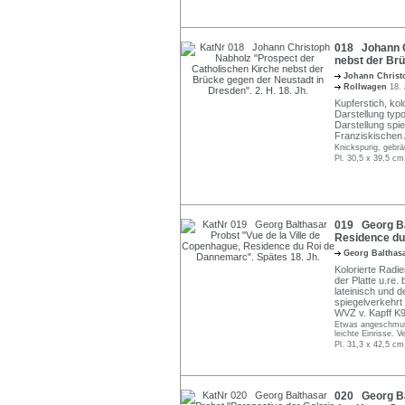
018 Johann C
nebst der Brü
Johann Chris
Rollwagen
18. 
Kupferstich, kol
Darstellung typo
Darstellung spie
Franziskischen
Knickspurig, gebr
Pl. 30,5 x 39,5 cm
019 Georg Bal
Residence du
Georg Balthas
Kolorierte Radie
der Platte u.re.
lateinisch und d
spiegelverkehrt
WVZ v. Kapff K9
Etwas angeschmutz
leichte Einrisse. V
Pl. 31,3 x 42,5 cm
020 Georg Ba