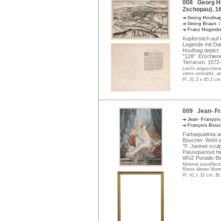
008 Georg Ho
Zschopau). 1
Georg Houfna
Georg Braun
1
Franz Hogenb
Kupferstich auf 
Legende mit Dat
Houfnag depict. 
"128". Erschien
Terrarum. 1572
Leicht angeschmut
verso verstärkt, a
Pl. 31,3 x 45,2 cm
009 Jean- Fra
Jean- François
François Bou
Farbaquatinta 
Boucher. Wohl sp
"F. Janinet scul
Passepartout hin
WVZ Portalis-Ber
Minimal stockfleck
Reste älterer Mont
Pl. 41 x 32 cm, Bl