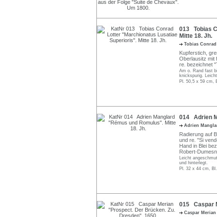
013 Tobias Co
Mitte 18. Jh.
Tobias Conrad
Kupferstich, gre
Oberlausitz mit f
re. bezeichnet "
Am o. Rand fast bi
knickspurig. Leicht
Pl. 50,5 x 59 cm, 
014 Adrien M
Adrien Mangl
Radierung auf Bü
und re. "Si vend
Hand in Blei be
Robert-Dumesni
Leicht angeschmutz
und hinterlegt.
Pl. 32 x 44 cm, Bl
015 Caspar M
Caspar Meria