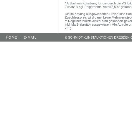
* Artikel von Künstlern, für die durch die VG 
Zusatz "zzgl. Folgerechts-Anteil 2,5%" gekenn
Die im Katalog ausgewiesenen Preise sind Schätz
Zuschlagspreis wird damit keine Mehrwertsteu
** Regelbesteuerte Artikel sind gesondert geken
inkl. MwSt (brutto) ausgewiesen. Alle Aufrufe 
7.3.)
HOME
|
E-MAIL
© SCHMIDT KUNSTAUKTIONEN DRESDEN