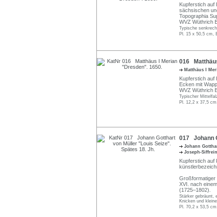
Kupferstich auf 
sächsischen un
Topographia Sup
WVZ Wüthrich B
Typische senkrecht
Pl. 15 x 50,5 cm, 
016 Matthäus
Matthäus I Me
Kupferstich auf B
Ecken mit Wappe
WVZ Wüthrich B
Typischer Mittelfal
Pl. 12,2 x 37,5 cm
017 Johann Go
Johann Gottha
Joseph-Siffrei
Kupferstich auf 
künstlerbezeich
Großformatiger 
XVI. nach eine
(1725–1802).
Stärker gebräunt, 
Knicken und kleine
Pl. 70,2 x 53,5 cm