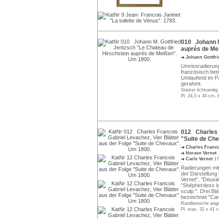
010 Johann M
auprés de Me
Johann Gottfr
Umrissradierung,
französisch beti
Umlaufend im Pa
gerahmt.
Stärker lichtrandi
Pl. 24,5 x 34 cm, 
012 Charles F
"Suite de Ch
Charles Franc
Horace Vernet
Carle Vernet
17
Radierungen mit 
der Darstellung
Vernet", "Deuxi
"Shépherdess la
sculp.". Drei Bl
bezeichnet "Carl 
Randbereiche anges
Pl. max. 32 x 41 c