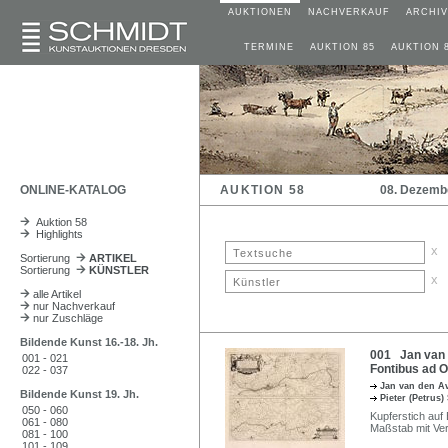
AUKTIONEN
NACHVERKAUF
ARCHIV
TERMINE
AUKTION 85
AUKTION 
ONLINE-KATALOG
AUKTION 58
08. Dezemb
Auktion 58
Highlights
x
Sortierung
ARTIKEL
Sortierung
KÜNSTLER
x
alle Artikel
nur Nachverkauf
nur Zuschläge
Bildende Kunst 16.-18. Jh.
001 Jan van d
001 - 021
Fontibus ad O
022 - 037
Jan van den A
Bildende Kunst 19. Jh.
Pieter (Petrus)
050 - 060
Kupferstich auf 
061 - 080
Maßstab mit Ver
081 - 100
101 - 109