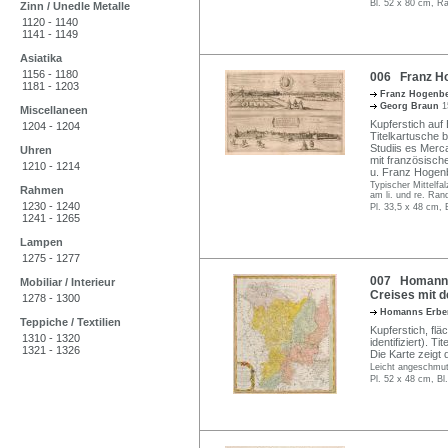
Bl. 52 x 80 cm, Ra
Zinn / Unedle Metalle
1120 - 1140
1141 - 1149
Asiatika
1156 - 1180
006 Franz Ho
1181 - 1203
Franz Hogenb
Georg Braun
1
Miscellaneen
Kupferstich auf 
1204 - 1204
Titelkartusche b
Studiis es Merc
Uhren
mit französisch
1210 - 1214
u. Franz Hogenb
Typischer Mittelfa
Rahmen
am li. und re. Ran
1230 - 1240
Pl. 33,5 x 48 cm, 
1241 - 1265
Lampen
1275 - 1277
007 Homanns 
Mobiliar / Interieur
Creises mit d
1278 - 1300
Homanns Erb
Teppiche / Textilien
Kupferstich, flä
1310 - 1320
identifiziert). T
1321 - 1326
Die Karte zeigt 
Leicht angeschmutz
Pl. 52 x 48 cm, Bl