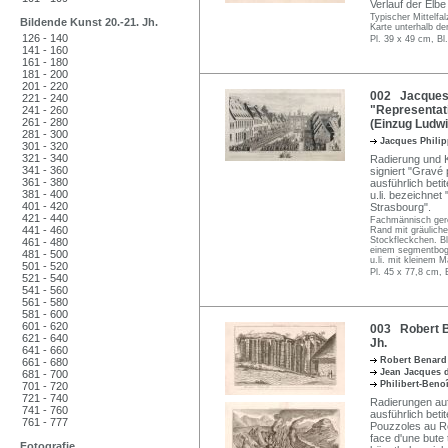
Verlauf der Elbe
Typischer Mittelfal
Bildende Kunst 20.-21. Jh.
Karte unterhalb de
126 - 140
Pl. 39 x 49 cm, Bl
141 - 160
161 - 180
181 - 200
201 - 220
002 Jacques 
221 - 240
"Representati
241 - 260
261 - 280
(Einzug Ludwi
281 - 300
Jacques Phili
301 - 320
321 - 340
Radierung und Ku
341 - 360
signiert "Gravé 
361 - 380
ausführlich beti
381 - 400
u.li. bezeichnet
401 - 420
Strasbourg".
421 - 440
Fachmännisch gerei
441 - 460
Rand mit gräulich
Stockfleckchen. Bla
461 - 480
einem segmentboge
481 - 500
u.li. mit kleinem M
501 - 520
Pl. 45 x 77,8 cm, 
521 - 540
541 - 560
561 - 580
581 - 600
601 - 620
003 Robert Be
621 - 640
Jh.
641 - 660
Robert Benar
661 - 680
Jean Jacques 
681 - 700
Philibert-Beno
701 - 720
721 - 740
Radierungen auf 
741 - 760
ausführlich betit
761 - 777
Pouzzoles au Ro
face d'une bute
Fotografie