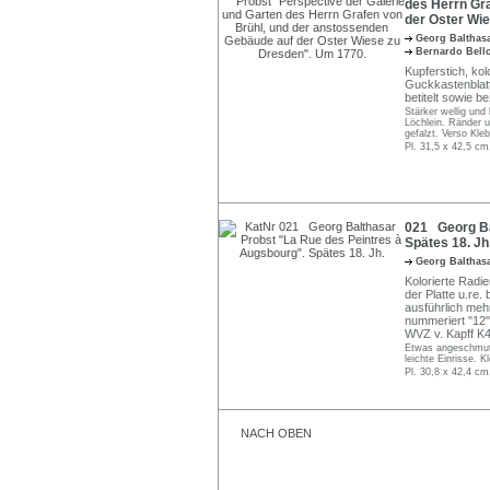
des Herrn Gr
der Oster Wi
Georg Balthas
Bernardo Bello
Kupferstich, kol
Guckkastenblatt
betitelt sowie b
Stärker wellig und
Löchlein. Ränder u
gefalzt. Verso Kle
Pl. 31,5 x 42,5 cm
021 Georg Ba
Spätes 18. Jh
Georg Balthas
Kolorierte Radie
der Platte u.re.
ausführlich meh
nummeriert "12
WVZ v. Kapff K4
Etwas angeschmutz
leichte Einrisse. K
Pl. 30,8 x 42,4 cm
NACH OBEN