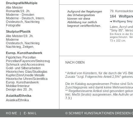
Druckgrafik/Multiple
Alte Meister
Romantik/19. Jh.
79. Kunstauktion
Moderne - Dresden
164 Wolfgang
Moderne - Deutsch, Intern.
Ostdeutsch, Nachkrieg
Wolfgang Sm
Fotografie
Latex, Acryl und
"Smy 85". Verso
Skulptur/Plastik
Ein Knick in der E
Alte Meister/19. Jh.
angeschmutzt. Vers
Moderne
73 x 102 cm.
Ostdeutsch, Nachkrieg
Nachkrieg, Zeitgen.
Europ. Kunsthandwerk
Figürliches Porzellan
Porzellan/Fayencen/Steinzeug
NACH OBEN
Schmuck und Accessoires
Gold- und Silberarbeiten
Historisches Glas/Studioglas
* Artikel von Künstlern, für die durch die VG 
Kupfer/Zinn/Unedle Metalle
Zusatz "zzgl. Folgerechts-Anteil 2,5%" gekenn
Historische Uhren/Scientifica
Europ. Kunsthandwerk
Die im Katalog ausgewiesenen Preise sind Schätz
Mobiliar/Interieur
Zuschlagspreis wird damit keine Mehrwertsteu
Design des 20. Jh.
** Regelbesteuerte Artikel sind gesondert geken
inkl. MwSt (brutto) ausgewiesen. Alle Aufrufe 
Asiatika/Ethnika
7.3.)
Asiatika/Ethnika
HOME
|
E-MAIL
© SCHMIDT KUNSTAUKTIONEN DRESDEN