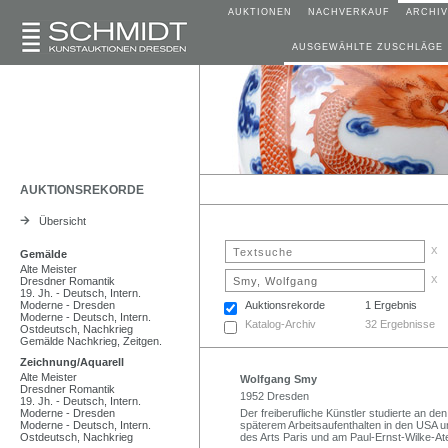
AUKTIONEN
NACHVERKAUF
ARCHIV
AUSGEWÄHLTE ZUSCHLÄGE
AUKTIONSREKORDE
Übersicht
x
Gemälde
Alte Meister
x
Dresdner Romantik
19. Jh. - Deutsch, Intern.
Moderne - Dresden
Auktionsrekorde
1 Ergebnis
Moderne - Deutsch, Intern.
Katalog-Archiv
32 Ergebnisse
Ostdeutsch, Nachkrieg
Gemälde Nachkrieg, Zeitgen.
Zeichnung/Aquarell
Alte Meister
Wolfgang Smy
Dresdner Romantik
1952 Dresden
19. Jh. - Deutsch, Intern.
Moderne - Dresden
Der freiberufliche Künstler studierte an 
Moderne - Deutsch, Intern.
späterem Arbeitsaufenthalten in den USA und
Ostdeutsch, Nachkrieg
des Arts Paris und am Paul-Ernst-Wilke-At