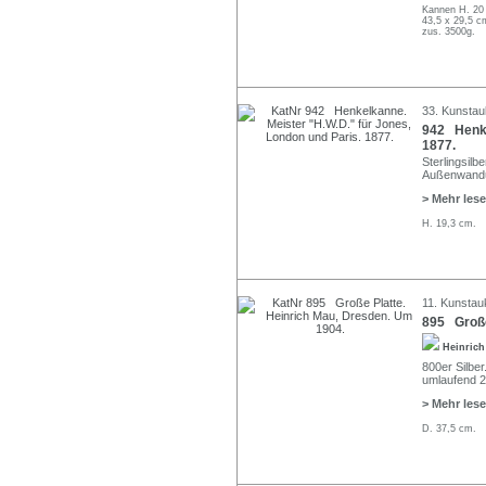
Kannen H. 20
43,5 x 29,5 c
zus. 3500g.
33. Kunstau
942 Henke
1877.
Sterlingsilb
Außenwandu
> Mehr les
H. 19,3 cm.
11. Kunstau
895 Große
Heinric
800er Silber
umlaufend 24
> Mehr les
D. 37,5 cm.