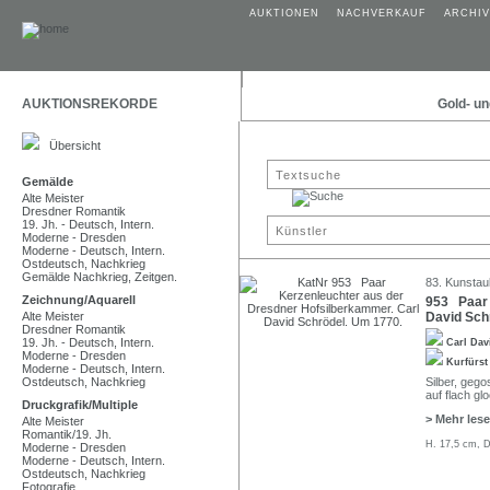
AUKTIONEN
NACHVERKAUF
ARCHIV
AUKTIONSREKORDE
Gold- un
Übersicht
Gemälde
Alte Meister
Dresdner Romantik
19. Jh. - Deutsch, Intern.
Moderne - Dresden
Moderne - Deutsch, Intern.
Ostdeutsch, Nachkrieg
Gemälde Nachkrieg, Zeitgen.
83. Kunstau
Zeichnung/Aquarell
953 Paar 
Alte Meister
David Sch
Dresdner Romantik
19. Jh. - Deutsch, Intern.
Carl Dav
Moderne - Dresden
Kurfürst
Moderne - Deutsch, Intern.
Ostdeutsch, Nachkrieg
Silber, gego
auf flach g
Druckgrafik/Multiple
> Mehr les
Alte Meister
Romantik/19. Jh.
H. 17,5 cm, D
Moderne - Dresden
Moderne - Deutsch, Intern.
Ostdeutsch, Nachkrieg
Fotografie