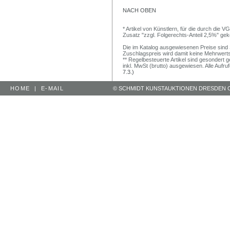
NACH OBEN
* Artikel von Künstlern, für die durch die 
Zusatz "zzgl. Folgerechts-Anteil 2,5%" ge
Die im Katalog ausgewiesenen Preise sind Sc
Zuschlagspreis wird damit keine Mehrwert
** Regelbesteuerte Artikel sind gesondert g
inkl. MwSt (brutto) ausgewiesen. Alle Aufr
7.3.)
HOME
|
E-MAIL
© SCHMIDT KUNSTAUKTIONEN DRESDEN