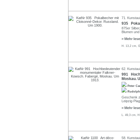
71. Kunstau
935 Pokal
875er Silber
Blumen und
> Mehr les
H. 13,2 cm, G
62. Kunstau
991 Hochb
Moskau. 
Peter Ca
Rudolph
Geschenk z
Leipzig-Plag
> Mehr les
L. 49,3 cm, H
58. Kunstau