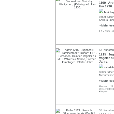
1100 Art 
Um 1936.
Toni Ko
935er Silber
Korpus über
> Mehr les
9,8 x 13,5 x 
53. Kunstau
1215 Jugen
Vogeler f
Jahre.
Heinrich
800er Silber
Menümessern
> Mehr les
Messer L. 22 
Dessertlöffel
Klingen).
53. Kunstau