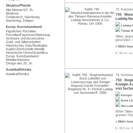
Skulptur/Plastik
79. Kunstauk
Alte Meister/19. Jh.
Moderne
745 Monds
Ostdeutsch, Nachkrieg
Ludwig Ne
Nachkrieg, Zeitgen.
Ludwig 
Europ. Kunsthandwerk
Figürliches Porzellan
Tilman 
Porzellan/Fayencen/Steinzeug
Silber, gego
Schmuck und Accessoires
geschnitzt. 
Gold- und Silberarbeiten
Historisches Glas/Studioglas
> Mehr les
Kupfer/Zinn/Unedle Metalle
Historische Uhren/Scientifica
H. 56 cm, ca.
Europ. Kunsthandwerk
Mobiliar/Interieur
Design des 20. Jh.
Asiatika/Ethnika
Asiatika/Ethnika
79. Kunstauk
750 Regim
Königin A
von Secke
Königin
Erich L
Veit Lud
800er Silbe
graviert "Da
> Mehr les
H. 19,5 cm, 3