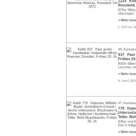
1224 Kovs
Russland.
875er Silber
überzogen. 
> Mehr les
L. 14,5 cm, G
49. Kunstau
937 Paar 
Frühes 20.
800er Silber
Leuchter, m
> Mehr les
H. (min.) 28,
47. Kunstau
779 Dejeu
Untersetz
Teller. Wo
835er und 83
Das 5-teilig
> Mehr les