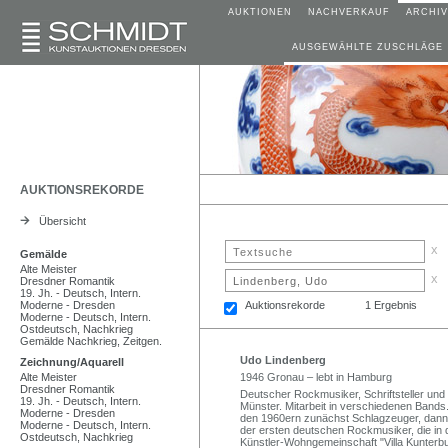
AUKTIONEN
NACHVERKAUF
ARCHIV
AUSGEWÄHLTE ZUSCHLÄGE
AUKTIONSREKORDE
Übersicht
x
Gemälde
Alte Meister
x
Dresdner Romantik
19. Jh. - Deutsch, Intern.
Moderne - Dresden
Auktionsrekorde
1 Ergebnis
Moderne - Deutsch, Intern.
Ostdeutsch, Nachkrieg
Gemälde Nachkrieg, Zeitgen.
Udo Lindenberg
Zeichnung/Aquarell
Alte Meister
1946 Gronau – lebt in Hamburg
Dresdner Romantik
Deutscher Rockmusiker, Schriftsteller und 
19. Jh. - Deutsch, Intern.
Münster. Mitarbeit in verschiedenen Band
Moderne - Dresden
den 1960ern zunächst Schlagzeuger, dann
Moderne - Deutsch, Intern.
der ersten deutschen Rockmusiker, die in
Ostdeutsch, Nachkrieg
Künstler-Wohngemeinschaft "Villa Kunterb