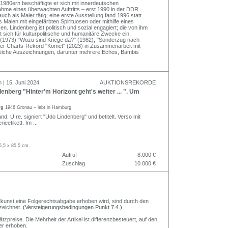
1980ern beschäftigte er sich mit innerdeutschen
ahme eines überwachten Auftritts – erst 1990 in der DDR
uch als Maler tätig; eine erste Ausstellung fand 1996 statt.
 Malen mit eingefärbten Spirituosen oder mithilfe eines
. Lindenberg ist politisch und sozial engagiert; die von ihm
 sich für kulturpolitische und humanitäre Zwecke ein.
" (1973),"Wozu sind Kriege da?" (1982), "Sonderzug nach
der Charts-Rekord "Komet" (2023) in Zusammenarbeit mit
lreiche Auszeichnungen, darunter mehrere Echos, Bambis
 | 15. Juni 2024
AUKTIONSREKORDE
nberg "Hinter'm Horizont geht's weiter ... ". Um
rg
1946 Gronau – lebt in Hamburg
nd. U.re. signiert "Udo Lindenberg" und betitelt. Verso mit
rieetikett. Im
...
5,5 x 85,5 cm.
Aufruf
8.000 €
Zuschlag
10.000 €
Bildkunst eine Folgerechtsabgabe erhoben wird, sind durch den
zeichnet.
(Versteigerungsbedingungen Punkt 7.4.)
preise. Die Mehrheit der Artikel ist differenzbesteuert, auf den
er erhoben.