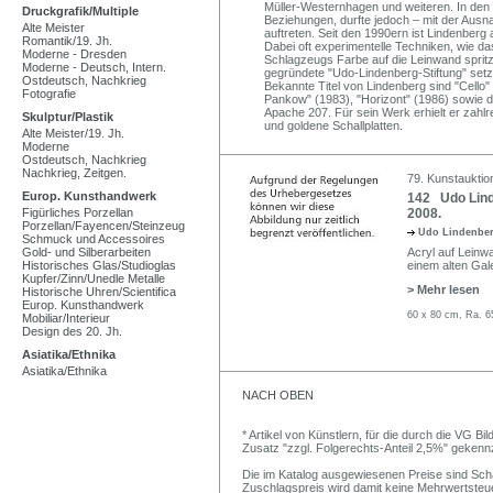
Müller-Westernhagen und weiteren. In den 
Druckgrafik/Multiple
Beziehungen, durfte jedoch – mit der Ausn
Alte Meister
auftreten. Seit den 1990ern ist Lindenberg a
Romantik/19. Jh.
Dabei oft experimentelle Techniken, wie das
Moderne - Dresden
Schlagzeugs Farbe auf die Leinwand spritzen
Moderne - Deutsch, Intern.
gegründete "Udo-Lindenberg-Stiftung" setzt
Ostdeutsch, Nachkrieg
Bekannte Titel von Lindenberg sind "Cello
Fotografie
Pankow" (1983), "Horizont" (1986) sowie 
Apache 207. Für sein Werk erhielt er zah
Skulptur/Plastik
und goldene Schallplatten.
Alte Meister/19. Jh.
Moderne
Ostdeutsch, Nachkrieg
Nachkrieg, Zeitgen.
79. Kunstauktion
Europ. Kunsthandwerk
142 Udo Linde
Figürliches Porzellan
2008.
Porzellan/Fayencen/Steinzeug
Udo Lindenbe
Schmuck und Accessoires
Gold- und Silberarbeiten
Acryl auf Leinwa
Historisches Glas/Studioglas
einem alten Gale
Kupfer/Zinn/Unedle Metalle
> Mehr lesen
Historische Uhren/Scientifica
Europ. Kunsthandwerk
60 x 80 cm, Ra. 6
Mobiliar/Interieur
Design des 20. Jh.
Asiatika/Ethnika
Asiatika/Ethnika
NACH OBEN
* Artikel von Künstlern, für die durch die VG 
Zusatz "zzgl. Folgerechts-Anteil 2,5%" gekenn
Die im Katalog ausgewiesenen Preise sind Schätz
Zuschlagspreis wird damit keine Mehrwertsteu