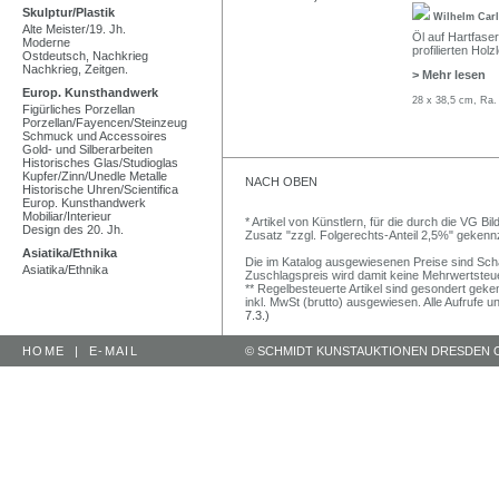
Skulptur/Plastik
Wilhelm Car
Alte Meister/19. Jh.
Öl auf Hartfaser.
Moderne
profilierten Holz
Ostdeutsch, Nachkrieg
Nachkrieg, Zeitgen.
> Mehr lesen
Europ. Kunsthandwerk
28 x 38,5 cm, Ra.
Figürliches Porzellan
Porzellan/Fayencen/Steinzeug
Schmuck und Accessoires
Gold- und Silberarbeiten
Historisches Glas/Studioglas
Kupfer/Zinn/Unedle Metalle
NACH OBEN
Historische Uhren/Scientifica
Europ. Kunsthandwerk
Mobiliar/Interieur
* Artikel von Künstlern, für die durch die VG 
Design des 20. Jh.
Zusatz "zzgl. Folgerechts-Anteil 2,5%" gekenn
Asiatika/Ethnika
Die im Katalog ausgewiesenen Preise sind Schätz
Asiatika/Ethnika
Zuschlagspreis wird damit keine Mehrwertsteu
** Regelbesteuerte Artikel sind gesondert geken
inkl. MwSt (brutto) ausgewiesen. Alle Aufrufe 
7.3.)
HOME
|
E-MAIL
© SCHMIDT KUNSTAUKTIONEN DRESDEN