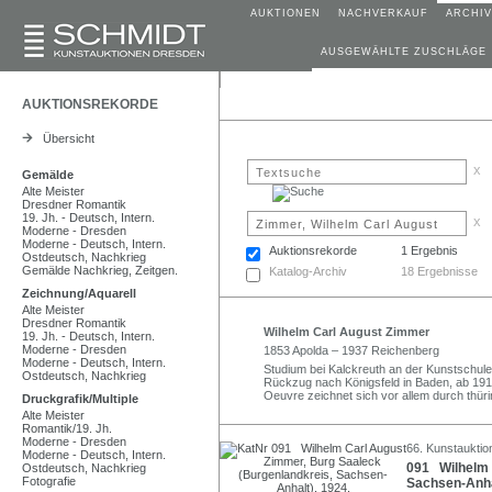
AUKTIONEN
NACHVERKAUF
ARCHIV
AUSGEWÄHLTE ZUSCHLÄGE
AUKTIONSREKORDE
Übersicht
x
Gemälde
Alte Meister
Dresdner Romantik
19. Jh. - Deutsch, Intern.
x
Moderne - Dresden
Moderne - Deutsch, Intern.
Auktionsrekorde
1 Ergebnis
Ostdeutsch, Nachkrieg
Gemälde Nachkrieg, Zeitgen.
Katalog-Archiv
18 Ergebnisse
Zeichnung/Aquarell
Alte Meister
Dresdner Romantik
Wilhelm Carl August Zimmer
19. Jh. - Deutsch, Intern.
Moderne - Dresden
1853 Apolda – 1937 Reichenberg
Moderne - Deutsch, Intern.
Studium bei Kalckreuth an der Kunstschule
Ostdeutsch, Nachkrieg
Rückzug nach Königsfeld in Baden, ab 191
Oeuvre zeichnet sich vor allem durch thü
Druckgrafik/Multiple
Alte Meister
Romantik/19. Jh.
Moderne - Dresden
66. Kunstauktio
Moderne - Deutsch, Intern.
091 Wilhelm 
Ostdeutsch, Nachkrieg
Fotografie
Sachsen-Anhal