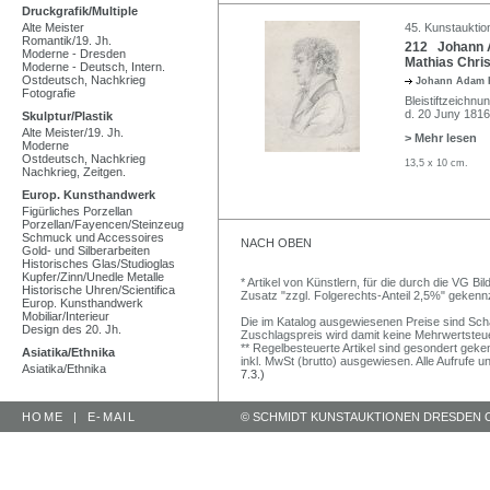
Druckgrafik/Multiple
Alte Meister
45. Kunstauktio
Romantik/19. Jh.
212 Johann A
Moderne - Dresden
Mathias Chri
Moderne - Deutsch, Intern.
Ostdeutsch, Nachkrieg
Johann Adam 
Fotografie
Bleistiftzeichnu
d. 20 Juny 1816"
Skulptur/Plastik
Alte Meister/19. Jh.
> Mehr lesen
Moderne
Ostdeutsch, Nachkrieg
13,5 x 10 cm.
Nachkrieg, Zeitgen.
Europ. Kunsthandwerk
Figürliches Porzellan
Porzellan/Fayencen/Steinzeug
Schmuck und Accessoires
NACH OBEN
Gold- und Silberarbeiten
Historisches Glas/Studioglas
Kupfer/Zinn/Unedle Metalle
* Artikel von Künstlern, für die durch die VG 
Historische Uhren/Scientifica
Zusatz "zzgl. Folgerechts-Anteil 2,5%" gekenn
Europ. Kunsthandwerk
Mobiliar/Interieur
Die im Katalog ausgewiesenen Preise sind Schätz
Design des 20. Jh.
Zuschlagspreis wird damit keine Mehrwertsteu
** Regelbesteuerte Artikel sind gesondert geken
Asiatika/Ethnika
inkl. MwSt (brutto) ausgewiesen. Alle Aufrufe 
Asiatika/Ethnika
7.3.)
HOME
|
E-MAIL
© SCHMIDT KUNSTAUKTIONEN DRESDEN