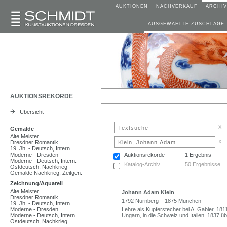
AUKTIONEN
NACHVERKAUF
ARCHIV
AUSGEWÄHLTE ZUSCHLÄGE
AUKTIONSREKORDE
Übersicht
x
Gemälde
Alte Meister
x
Dresdner Romantik
19. Jh. - Deutsch, Intern.
Moderne - Dresden
Auktionsrekorde
1 Ergebnis
Moderne - Deutsch, Intern.
Katalog-Archiv
50 Ergebnisse
Ostdeutsch, Nachkrieg
Gemälde Nachkrieg, Zeitgen.
Zeichnung/Aquarell
Alte Meister
Johann Adam Klein
Dresdner Romantik
1792 Nürnberg – 1875 München
19. Jh. - Deutsch, Intern.
Moderne - Dresden
Lehre als Kupferstecher bei A. Gabler. 18
Moderne - Deutsch, Intern.
Ungarn, in die Schweiz und Italien. 1837 ü
Ostdeutsch, Nachkrieg