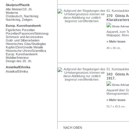
Skulptur/Plastik
Alte Meister/19. Jh.
61. Kunstauktio
Moderne
370 Gösta Adr
Ostdeutsch, Nachkrieg
Nachkrieg, Zeitgen.
Klarakvartere
Europ. Kunsthandwerk
Gösta Adria
Figürliches Porzellan
Aquarell, zum Te
Porzellan/Fayencen/Steinzeug
Malpappe. Monog
Schmuck und Accessoires
Gold- und Silberarbeiten
> Mehr lesen
Historisches Glas/Studioglas
Kupfer/Zinn/Unedle Metalle
49 x 39 cm.
Historische Uhren/Scientifica
Europ. Kunsthandwerk
Mobiliar/Interieur
Design des 20. Jh.
Asiatika/Ethnika
51. Kunstauktio
Asiatika/Ethnika
343 Gösta Ad
1917.
Gösta Adria
Aquarell über Gr
Monogrammiert "G
> Mehr lesen
53,7 x 45,9 cm.
NACH OBEN