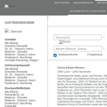
AUKTIONEN
NACHVERKAUF
ARCHIV
AUSGEWÄHLTE ZUSCHLÄGE
AUKTIONSREKORDE
Übersicht
x
Gemälde
Alte Meister
Dresdner Romantik
x
19. Jh. - Deutsch, Intern.
Moderne - Dresden
Moderne - Deutsch, Intern.
Auktionsrekorde
2 Ergebnisse
Ostdeutsch, Nachkrieg
Gemälde Nachkrieg, Zeitgen.
Zeichnung/Aquarell
Gösta Adrian-Nilsson
Alte Meister
Dresdner Romantik
1884 Lund – 1965 Stockholm
19. Jh. - Deutsch, Intern.
Schwedischer Maler, Autor und Dichter. 19
Moderne - Dresden
Kopenhagen, anschließend Umzug nach Stoc
Moderne - Deutsch, Intern.
des Art Nouveau. 1910–11 Studium an der
Ostdeutsch, Nachkrieg
Berlin, wo er Herwarth Walden und die Galer
daraufhin dem Expressionismus um den "Bl
Druckgrafik/Multiple
Kubismus an. 1914 Rückkehr nach Lund. 1
Alte Meister
Münter in der Galerie "Der Sturm". 1920 U
Romantik/19. Jh.
und Alexander Archipenko begegnete. 1931
Moderne - Dresden
dem Surrealismus zuwandte. 1953 Retrospek
Moderne - Deutsch, Intern.
zahlreiche Ehrungen und Preise. Seine W
Ostdeutsch, Nachkrieg
Moderne Kunst in Stockholm sowie den K
Fotografie