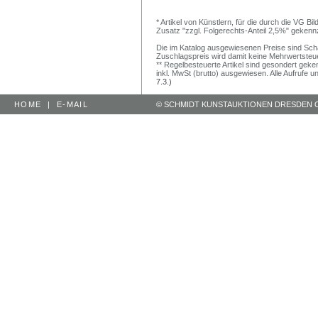
* Artikel von Künstlern, für die durch die VG 
Zusatz "zzgl. Folgerechts-Anteil 2,5%" gekenn
Die im Katalog ausgewiesenen Preise sind Schätz
Zuschlagspreis wird damit keine Mehrwertsteu
** Regelbesteuerte Artikel sind gesondert geken
inkl. MwSt (brutto) ausgewiesen. Alle Aufrufe 
7.3.)
HOME
|
E-MAIL
© SCHMIDT KUNSTAUKTIONEN DRESDEN