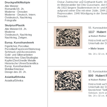
Oskar Zwintscher und Gotthardt Kuehl. 1914
Druckgrafik/Multiple
im Meisteratelier bei Otto Gussmann, dort
Alte Meister
Ab 1922 längere Studienreisen im In- und 
Romantik/19. Jh.
aufgrund seiner Ehe mit einer Jüdin. 1944 Z
Moderne - Dresden
Repressalien. 1946 Würdigung in der So
Moderne - Deutsch, Intern.
Dresden.
Ostdeutsch, Nachkrieg
Fotografie
Skulptur/Plastik
55. Kunstauktio
Alte Meister/19. Jh.
Moderne
1117 Hubert 
Ostdeutsch, Nachkrieg
Hubert Rüther
Nachkrieg, Zeitgen.
Holzschnitt auf 
Europ. Kunsthandwerk
Unterhalb der Da
Figürliches Porzellan
> Mehr lesen
Porzellan/Fayencen/Steinzeug
Schmuck und Accessoires
Stk. 24 x 32 cm, B
Gold- und Silberarbeiten
Historisches Glas/Studioglas
Kupfer/Zinn/Unedle Metalle
Historische Uhren/Scientifica
Europ. Kunsthandwerk
Mobiliar/Interieur
53. Kunstauktio
Design des 20. Jh.
800 Hubert R
Asiatika/Ethnika
Hubert Rüther
Asiatika/Ethnika
Holzschnitt auf 
Unterhalb der Dar
bezeichnet "Selb
Gebräunt, leicht 
Stk. 24 x 32 cm, B