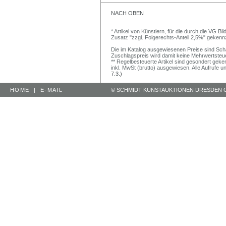
NACH OBEN
* Artikel von Künstlern, für die durch die VG 
Zusatz "zzgl. Folgerechts-Anteil 2,5%" gekenn
Die im Katalog ausgewiesenen Preise sind Schätz
Zuschlagspreis wird damit keine Mehrwertsteu
** Regelbesteuerte Artikel sind gesondert geken
inkl. MwSt (brutto) ausgewiesen. Alle Aufrufe 
7.3.)
HOME
|
E-MAIL
© SCHMIDT KUNSTAUKTIONEN DRESDEN