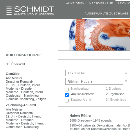
AUKTIONEN
NACHVERKAUF
ARCHIV
AUSGEWÄHLTE ZUSCHLÄGE
AUKTIONSREKORDE
Übersicht
x
Gemälde
Alte Meister
x
Dresdner Romantik
19. Jh. - Deutsch, Intern.
Moderne - Dresden
Nachverkauf
1 Ergebnis
Moderne - Deutsch, Intern.
Auktionsrekorde
2 Ergebnisse
Ostdeutsch, Nachkrieg
Gemälde Nachkrieg, Zeitgen.
Katalog-Archiv
34 Ergebnisse
Zeichnung/Aquarell
Alte Meister
Dresdner Romantik
Hubert Rüther
19. Jh. - Deutsch, Intern.
Moderne - Dresden
1886 Dresden – 1945 ebenda
Moderne - Deutsch, Intern.
1900–04 Lehre als Dekorationsmaler. Ab 
Ostdeutsch, Nachkrieg
10 Besuch der Kunstgewerbeschule Dresd