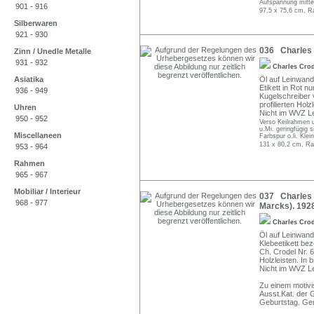
Aufspannung mitte
901 - 916
97,5 x 75,6 cm, R
Silberwaren
921 - 930
036 Charles C
Zinn / Unedle Metalle
931 - 932
Charles Cro
Asiatika
Öl auf Leinwand
Etikett in Rot n
936 - 949
Kugelschreiber 
profilierten Holz
Uhren
Nicht im WVZ L
950 - 952
Verso Keilrahmen u
u.Mi. geringfügig s
Miscellaneen
Farbspur o.li. Kle
131 x 80,2 cm, Ra
953 - 964
Rahmen
965 - 967
Mobiliar / Interieur
037 Charles 
968 - 977
Marcks). 1928
Charles Cro
Öl auf Leinwand
Klebeetikett b
Ch. Crodel Nr. 
Holzleisten. In
Nicht im WVZ L
Zu einem motivi
Ausst.Kat. der 
Geburtstag. Gem