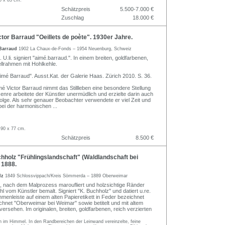
0 x 83 cm.
Schätzpreis
5.500-7.000 €
Zuschlag
18.000 €
or Barraud "Oeillets de poète". 1930er Jahre.
 Barraud
1902 La Chaux-de-Fonds – 1954 Neuenburg, Schweiz
 U.li. signiert "aimé.barraud.". In einem breiten, goldfarbenen,
ellrahmen mit Hohlkehle.
Aimé Barraud". Ausst.Kat. der Galerie Haas. Zürich 2010. S. 36.
é Victor Barraud nimmt das Stillleben eine besondere Stellung
enre arbeitete der Künstler unermüdlich und erzielte darin auch
folge. Als sehr genauer Beobachter verwendete er viel Zeit und
 bei der harmonischen
...
 90 x 77 cm.
Schätzpreis
8.500 €
holz "Frühlingslandschaft" (Waldlandschaft bei
 1888.
lz
1849 Schlossvippach/Kreis Sömmerda – 1889 Oberweimar
, nach dem Malprozess maroufliert und holzsichtige Ränder
hl vom Künstler bemalt. Signiert "K. Buchholz" und datiert u.re.
menleiste auf einem alten Papieretikett in Feder bezeichnet
chnet "Oberweimar bei Weimar" sowie betitelt und mit altem
ersehen. Im originalen, breiten, goldfarbenen, reich verzierten
 im Himmel. In den Randbereichen der Leinwand vereinzelte, feine