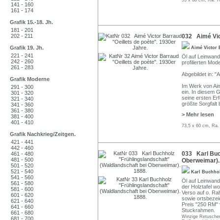
55 x 68 cm, Ra. 7
141 - 160
161 - 174
Grafik 15.-18. Jh.
181 - 201
202 - 211
032 Aimé Vict
Grafik 19. Jh.
Aimé Victor
221 - 241
Öl auf Leinwand.
242 - 260
profilierten Mod
261 - 283
Abgebildet in: "
Grafik Moderne
Im Werk von Aim
291 - 300
ein. In diesem G
301 - 320
seine ersten Er
321 - 340
größte Sorgfalt
341 - 360
361 - 380
> Mehr lesen
381 - 400
401 - 410
73,5 x 60 cm, Ra.
Grafik Nachkrieg/Zeitgen.
421 - 441
442 - 460
033 Karl Buch
461 - 480
481 - 500
Oberweimar).
501 - 520
521 - 540
Karl Buchho
541 - 560
Öl auf Leinwand
561 - 580
der Holztafel wo
581 - 600
Verso auf o. Rah
601 - 620
sowie ortsbezei
621 - 640
Preis "250 RM" v
641 - 660
Stuckrahmen.
661 - 680
Winzige Retuschen
681 - 700