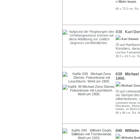
> Mehr lesen
60 x 73,5 cm, Ra.
038 Karl Deme
Karl Demetz
Öl auf Hartfaser
Künstlers, dara
Leichter Farbabrie
36,5 x 43,5 cm, R
039 Michael 
1900.
Michael Zen
Öl auf Leinwand.
ein Stempel des
silberfarbenen
Leinwand etwas loc
Klimakante. Kleine
insbes. im Bereich
60 x 86 cm, Ra. 8
040 Wilhelm D
Wilhelm Do