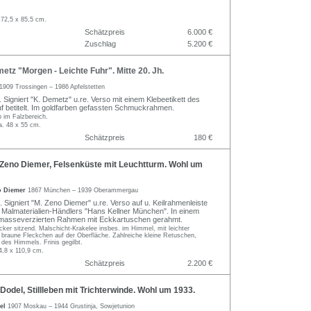
 72,5 x 85,5 cm.
Schätzpreis
6.000 €
Zuschlag
5.200 €
tz "Morgen - Leichte Fuhr". Mitte 20. Jh.
1909 Trossingen – 1986 Apfelstetten
. Signiert "K. Demetz" u.re. Verso mit einem Klebeetikett des
uf betitelt. Im goldfarben gefassten Schmuckrahmen.
b im Falzbereich.
a. 48 x 55 cm.
Schätzpreis
180 €
Zeno Diemer, Felsenküste mit Leuchtturm. Wohl um
o Diemer
1867 München – 1939 Oberammergau
 Signiert "M. Zeno Diemer" u.re. Verso auf u. Keilrahmenleiste
 Malmaterialien-Händlers "Hans Kellner München". In einem
, masseverzierten Rahmen mit Eckkartuschen gerahmt.
ker sitzend. Malschicht-Krakelee insbes. im Himmel, mit leichter
 braune Fleckchen auf der Oberfläche. Zahlreiche kleine Retuschen,
 des Himmels. Frinis gegilbt.
4,8 x 110,9 cm.
Schätzpreis
2.200 €
odel, Stillleben mit Trichterwinde. Wohl um 1933.
del
1907 Moskau – 1944 Grustinja, Sowjetunion