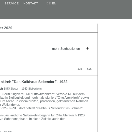
SERVICE
KONTAKT
DE
EN
er 2020
+
mehr Suchoptionen
<<<
>>>
nkirch "Das Kalkhaus Seitendorf". 1922.
rch
1875 Ziesar – 1945 Siebenlehn
 Geritzt signiert u.Mi. "Otto Altenkirch". Verso o.Mi. auf dem
 in Blei betitelt und nochmals signiert "Otto Altenkirch" sowie
"Dresden". In einem breiten, profilierten, goldfarbenen Rahmen
im Wellendekor.
22–62–SC, dort betitelt "Kalkhaus Seitendorf im Schnee".
n das ländliche Siebenlehn begann für Otto Altenkirch 1920
ve Schaffensphase. In diese Zeit fiel auch der
...