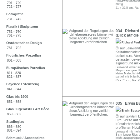
Reißzwecklöchlein
701 - 720
mittig.
721 - 727
21 x 32,5 cm, Ra.
Fotografie
731 - 742
Plastik / Skulpturen
034 Richard 
751 - 760
(Blick auf di
761 - 775
Ostdeutsches Design
Richard Pau
781 - 792
Öl auf Leinwand
Keilrahmenleist
Figürliches Porzellan
betitelt o.re. Ve
gefasster, gewe
801 - 805
signiert und mi
Leinwand locker si
Europäisches Porzellan
Malprozess geschl
811 - 820
kleine Malschicht-
821 - 837
partiell mit bräun
65 x 75 cm, Ra. 7
Fayence / Steinzeug
841 - 844
Glas bis 1900
851 - 858
035 Erwin Bu
Glas Jugendstil / Art Déco
Erwin Busse
859 - 862
Öl auf textilem 
u.re. Verso auf 
Studioglas
künstlerbezeichn
866 - 880
profilierten Holz
881 - 894
Leinwand mit mehre
3 cm langer Riss u
Schmuck / Accessoires
leicht ausgeprägte