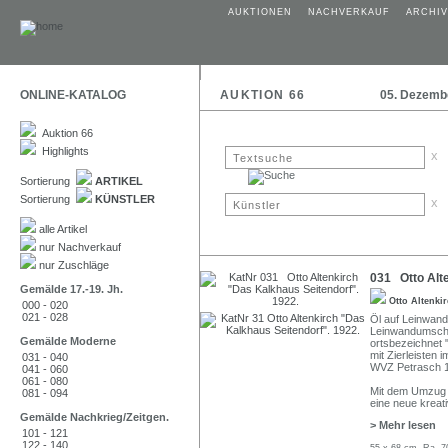
AUKTIONEN
NACHVERKAUF
ARCHIV
ONLINE-KATALOG
AUKTION 66
05. Dezemb
Auktion 66
Highlights
x
Sortierung
ARTIKEL
Sortierung
KÜNSTLER
x
alle Artikel
nur Nachverkauf
nur Zuschläge
031 Otto Alte
Gemälde 17.-19. Jh.
Otto Altenki
000 - 020
021 - 028
Öl auf Leinwand.
Leinwandumschlag
Gemälde Moderne
ortsbezeichnet 
mit Zierleisten 
031 - 040
WVZ Petrasch 19
041 - 060
061 - 080
Mit dem Umzug i
081 - 094
eine neue kreati
Gemälde Nachkrieg/Zeitgen.
> Mehr lesen
101 - 121
122 - 140