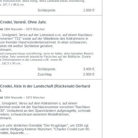
ls Reißzwecken, diese rostig. Verso Leinwand etwas stockfleckig.
a. 107,7 x 86,6 cm.
Schätzpreis
1.500 €
rodel, Varieté. Ohne Jahr.
del
1894 Marseille – 1973 München
. Unsigniert. Verso auf der Leinwand o.re. auf einem Nachlass-
ummeriert "721" sowie auf der Mittelleiste des Keilrahmens in
von fremder Hand künstlerbezeichnet. In einer schwarzen,
leiste mit weißer Sichtleiste gerahmt.
ehmann.
nd Leinwand etwas stockfleckig, recto im hellen, dünn bemalten Bereich
ichtbar. Sehr vereinzelt bräunliche Fleckchen auf der Bildfläche. Dunkle
ine Deformationen in der Leinwand u.Mi. sowie Mi.
. 142,5 x 93 cm.
Schätzpreis
3.400 €
Zuschlag
2.900 €
Crodel, Akte in der Landschaft (Rückenakt Gerhard
.
del
1894 Marseille – 1973 München
. Unsigniert. Verso auf dem Keilrahmen o. auf einem
ezeichnet sowie mit der Nachlassnummer versehen "Nachlass
630". Umlaufend an den Spannrändern aufgenagelte, schmale
 breitem, schwarzbraun lasiertem Modellrahmen.
ehmann.
sch sehr ähnlichen Gemälde "Der Krugträger", um 1930 vgl.
Galerie Wolfgang Ketterer München: "Charles Crodel zum 90.
älde, Aquarelle,
...