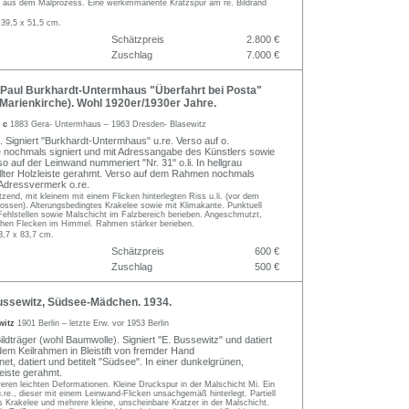
 aus dem Malprozess. Eine werkimmanente Kratzspur am re. Bildrand
 39,5 x 51,5 cm.
Schätzpreis
2.800 €
Zuschlag
7.000 €
Paul Burkhardt-Untermhaus "Überfahrt bei Posta"
e Marienkirche). Wohl 1920er/1930er Jahre.
l c
1883 Gera- Untermhaus – 1963 Dresden- Blasewitz
. Signiert "Burkhardt-Untermhaus" u.re. Verso auf o.
e nochmals signiert und mit Adressangabe des Künstlers sowie
rso auf der Leinwand nummeriert "Nr. 31" o.li. In hellgrau
llter Holzleiste gerahmt. Verso auf dem Rahmen nochmals
t Adressvermerk o.re.
tzend, mit kleinem mit einem Flicken hinterlegten Riss u.li. (vor dem
ossen). Alterungsbedingtes Krakelee sowie mit Klimakante. Punktuell
Fehlstellen sowie Malschicht im Falzbereich berieben. Angeschmutzt,
lichen Flecken im Himmel. Rahmen stärker berieben.
3,7 x 83,7 cm.
Schätzpreis
600 €
Zuschlag
500 €
ssewitz, Südsee-Mädchen. 1934.
witz
1901 Berlin – letzte Erw. vor 1953 Berlin
Bildträger (wohl Baumwolle). Signiert "E. Bussewitz" und datiert
dem Keilrahmen in Bleistift von fremder Hand
et, datiert und betitelt "Südsee". In einer dunkelgrünen,
leiste gerahmt.
ren leichten Deformationen. Kleine Druckspur in der Malschicht Mi. Ein
.re., dieser mit einem Leinwand-Flicken unsachgemäß hinterlegt. Partiell
s Krakelee und mehrere kleine, unscheinbare Kratzer in der Malschicht.