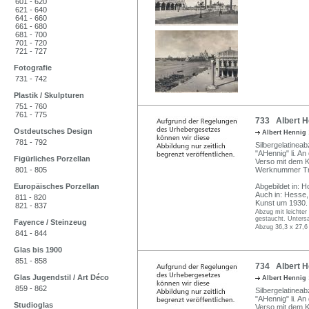
601 - 620
621 - 640
641 - 660
661 - 680
681 - 700
701 - 720
721 - 727
Fotografie
731 - 742
Plastik / Skulpturen
751 - 760
761 - 775
733 Albert H
Ostdeutsches Design
Albert Hennig
781 - 792
Silbergelatineab
"AHennig" li. An
Figürliches Porzellan
Verso mit dem K
801 - 805
Werknummer Tra
Europäisches Porzellan
Abgebildet in: H
Auch in: Hesse,
811 - 820
Kunst um 1930. L
821 - 837
Abzug mit leichter
gestaucht. Untersa
Fayence / Steinzeug
Abzug 36,3 x 27,6
841 - 844
Glas bis 1900
851 - 858
734 Albert He
Glas Jugendstil / Art Déco
Albert Hennig
859 - 862
Silbergelatineab
"AHennig" li. An
Studioglas
Verso mit dem K