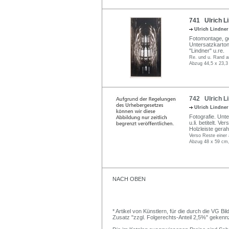
741 Ulrich Li
Ulrich Lindne
Fotomontage, ge
Untersatzkarton 
"Lindner" u.re.
Re. und u. Rand an
Abzug 44,5 x 23,3
742 Ulrich Lin
Ulrich Lindne
Fotografie. Unter
u.li. betitelt. 
Holzleiste gera
Verso Reste einer 
Abzug 48 x 59 cm,
NACH OBEN
* Artikel von Künstlern, für die durch die VG 
Zusatz "zzgl. Folgerechts-Anteil 2,5%" gekenn