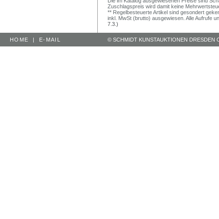
Die im Katalog ausgewiesenen Preise sind Schätz
Zuschlagspreis wird damit keine Mehrwertsteu
** Regelbesteuerte Artikel sind gesondert geken
inkl. MwSt (brutto) ausgewiesen. Alle Aufrufe 
7.3.)
HOME
|
E-MAIL
© SCHMIDT KUNSTAUKTIONEN DRESDEN