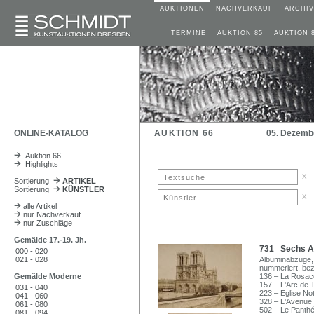
AUKTIONEN
NACHVERKAUF
ARCHIV
TERMINE
AUKTION 85
AUKTION 
ONLINE-KATALOG
AUKTION 66
05. Dezemb
Auktion 66
Highlights
x
Sortierung
ARTIKEL
Sortierung
KÜNSTLER
x
alle Artikel
nur Nachverkauf
nur Zuschläge
Gemälde 17.-19. Jh.
731 Sechs An
000 - 020
021 - 028
Albuminabzüge, v
nummeriert, beze
Gemälde Moderne
136 – La Rosace
157 – L'Arc de 
031 - 040
223 – Eglise N
041 - 060
328 – L'Avenue
061 - 080
502 – Le Panth
081 - 094