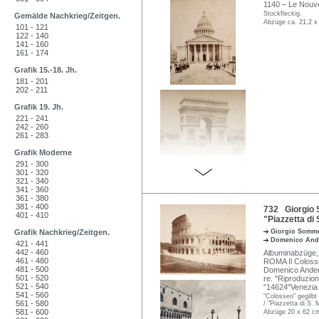
1140 – Le Nouv
Stockfleckig.
Gemälde Nachkrieg/Zeitgen.
Abzüge ca. 21,2 x
101 - 121
122 - 140
141 - 160
161 - 174
Grafik 15.-18. Jh.
181 - 201
202 - 211
Grafik 19. Jh.
221 - 241
242 - 260
261 - 283
Grafik Moderne
291 - 300
301 - 320
321 - 340
341 - 360
361 - 380
381 - 400
732 Giorgio 
401 - 410
"Piazzetta di 
Grafik Nachkrieg/Zeitgen.
Giorgio Somm
Domenico An
421 - 441
442 - 460
Albuminabzüge, v
461 - 480
ROMA Il Colosse
481 - 500
Domenico Anders
501 - 520
re. "Riproduzio
521 - 540
"14624"Venezia " 
541 - 560
"Colosseo" gegilbt
561 - 580
/ "Piazzetta di S. 
581 - 600
Abzüge 20 x 62 cm