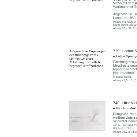
Verso mit dem K
Werknummer Tra
Abgebildet in: H
Kunst um 1930. L
Abzug mit leichter
leicht wellig und 
Abzug 26 x 38,2 c
739 Lothar S
Lothar Spreng
Farbfotografie 
Metallleiste ger
typografisch bet
Elektrotechnik".
Minimal wellig.
Abzug 43,5 x 31,5
740 Ulrich Li
Ulrich Lindne
Fotografie. Verso
weißem Untersatz
signiert "Lindner
Am u. Blattrand mi
der o.re. Ecke.
Abzug 36,2 x 44 c