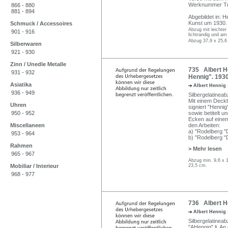
Werknummer Tra
866 - 880
881 - 894
Abgebildet in: H
Kunst um 1930. L
Schmuck / Accessoires
Abzug mit leichte
901 - 916
lichtrandig und am
Abzug 37,9 x 25,6
Silberwaren
921 - 930
Zinn / Unedle Metalle
735 Albert H
931 - 932
Hennig". 1930
Asiatika
Albert Hennig
936 - 949
Silbergelatinea
Mit einem Deckbl
Uhren
signiert "Henni
950 - 952
sowie betitelt u
Ecken auf einem
Miscellaneen
den Arbeiten:
a) "Rodelberg "D
953 - 964
b) "Rodelberg "
Rahmen
> Mehr lesen
965 - 967
Abzug min. 9,6 x 
Mobiliar / Interieur
23,5 cm.
968 - 977
736 Albert H
Albert Hennig
Silbergelatineab
"AHennig" li. An