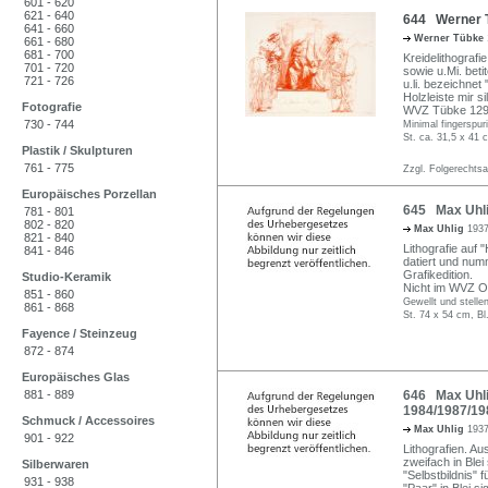
601 - 620
621 - 640
644 Werner T
641 - 660
Werner Tübke
661 - 680
681 - 700
Kreidelithografie
701 - 720
sowie u.Mi. beti
721 - 726
u.li. bezeichnet 
Holzleiste mir s
Fotografie
WVZ Tübke 129 
730 - 744
Minimal fingerspuri
St. ca. 31,5 x 41 
Plastik / Skulpturen
761 - 775
Zzgl. Folgerechts
Europäisches Porzellan
645 Max Uhlig
781 - 801
802 - 820
Max Uhlig
1937
821 - 840
Lithografie auf 
841 - 846
datiert und num
Grafikedition.
Studio-Keramik
Nicht im WVZ O
851 - 860
Gewellt und stelle
861 - 868
St. 74 x 54 cm, Bl
Fayence / Steinzeug
872 - 874
Europäisches Glas
881 - 889
646 Max Uhlig
1984/1987/19
Schmuck / Accessoires
Max Uhlig
1937
901 - 922
Lithografien. Au
zweifach in Blei 
Silberwaren
"Selbstbildnis" f
931 - 938