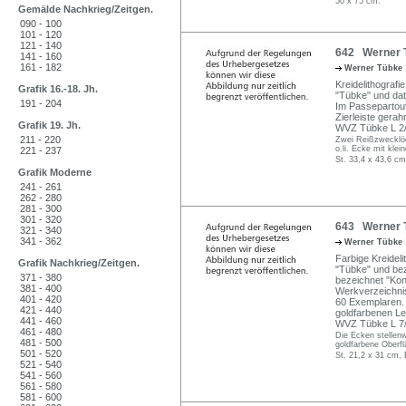
50 x 75 cm.
Gemälde Nachkrieg/Zeitgen.
090 - 100
101 - 120
121 - 140
642 Werner T
141 - 160
161 - 182
Werner Tübke
Kreidelithografie
Grafik 16.-18. Jh.
"Tübke" und dati
191 - 204
Im Passepartout 
Zierleiste gerah
Grafik 19. Jh.
WVZ Tübke L 2/ 
211 - 220
Zwei Reißzwecklöc
o.li. Ecke mit kle
221 - 237
St. 33,4 x 43,6 cm
Grafik Moderne
241 - 261
262 - 280
281 - 300
301 - 320
643 Werner T
321 - 340
341 - 362
Werner Tübke
Farbige Kreideli
Grafik Nachkrieg/Zeitgen.
"Tübke" und bez
371 - 380
bezeichnet "Kon.
381 - 400
Werkverzeichni
401 - 420
60 Exemplaren. 
421 - 440
goldfarbenen Le
441 - 460
WVZ Tübke L 7/
461 - 480
Die Ecken stellenw
481 - 500
goldfarbene Oberf
501 - 520
St. 21,2 x 31 cm, 
521 - 540
541 - 560
561 - 580
581 - 600