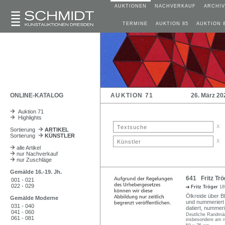
AUKTIONEN
NACHVERKAUF
ARCHIV
TERMINE
AUKTION 85
AUKTION 
ONLINE-KATALOG
AUKTION 71
26. März 20
Auktion 71
Highlights
x
Sortierung
ARTIKEL
Sortierung
KÜNSTLER
x
alle Artikel
nur Nachverkauf
nur Zuschläge
Gemälde 16.-19. Jh.
641 Fritz Trö
001 - 021
022 - 029
Fritz Tröger
18
Ölkreide über Bl
Gemälde Moderne
und nummeriert "
031 - 040
datiert, nummer
041 - 060
Deutliche Randmän
061 - 081
insbesondere am r