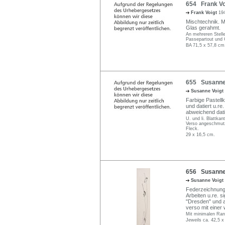
654 Frank Voi
Frank Voigt
19
Mischtechnik. M
Glas gerahmt.
An mehreren Stelle
Passepartout und 
BA 71,5 x 57,8 cm
655 Susanne V
Susanne Voigt
Farbige Pastell
und datiert u.re
abweichend datie
U. und li. Blattka
Verso angeschmutz
Fleck.
29 x 16,5 cm.
656 Susanne V
Susanne Voigt
Federzeichnunge
Arbeiten u.re. s
"Dresden" und aus
verso mit einer
Mit minimalen Ran
Jeweils ca. 42,5 x