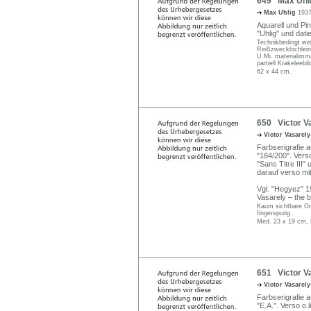
649 Max Uhlig
Max Uhlig
1937
Aquarell und Pin
"Uhlig" und datier
Technikbedingt wel
Reißzwecklöchlein 
U.Mi. materialimm
partiell Krakeleeb
62 x 44 cm.
650 Victor Vas
Victor Vasarel
Farbserigrafie au
"184/200". Verso
"Sans Titre III"
darauf verso mi
Vgl. "Hegyez" 19
Vasarely – the b
Kaum sichtbare Grif
fingerspurig.
Med. 23 x 19 cm, 
651 Victor Va
Victor Vasarel
Farbserigrafie au
"E.A.". Verso o.l