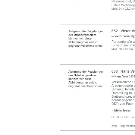
Passepartout, d
Untere Montierung
Med. 24 x 22,2 cm
652 Victor V
Victor Vasarel
Farbserigrafie au
römisch nummerie
Med. 50 x 50 cm, 
653 Hans Ven
Hans Vent
1934
Verschiedene D
Arbeiten sowie e
Schmidt, Inhalt
Darstellung re. i
Blattrand u.re. 
herausgegeben i
DDR von Peter R
> Mehr lesen
Bl. 39,8 x 50,1 c
Zzgl. Folgerechts