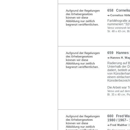
658 Cornelius
Cornelius Völ
Farblithografie a
nummeriert "32/
Verso vereinzelt le
St. 48 x 43 cm, Bl
659 Hannes H.
Hannes H. Wa
Radierung auf Bü
Unterhalb der D
datiert, betitel
von Künstlerhan
einem einfachen 
Künstlerbezeich
Die Arbeit war T
Verso und auf dem
Bl. 35 x 40 cm, Ps
660 Fred Walt
1980 / 1967– 
Fred Walther
1