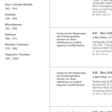
"Paar" in Blei s
Humboldt Galeri
Zinn / Unedle Metalle
WVZ Oesinghau
941 - 944
Etwas stockfleckig
leicht gewellt.
Asiatika
Bl. 89,5 x 60 cm /
946 - 956
Miscellaneen
961 - 965
647 Max Uhli
Rahmen
Max Uhlig
1937
966 - 971
Lithografie auf B
Mobiliar / Interieur
"15 / 60". Trock
Nicht im WVZ O
975 - 988
U. leicht knickspur
Teppiche / Textilien
Bl. 60 x 42 cm.
989 - 1000
648 Max Uhli
Max Uhlig
1937
Radierung auf Bü
bezeichnet "E / 
Nicht im WVZ O
Geringfügig griffsp
Pl. 16,1 x 36,2 cm