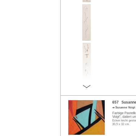
657 Susanne 
Susanne Voigt
Farbige Pastell
Voigt", datiert 
Ecken leicht gestau
30,5 x 32 cm.