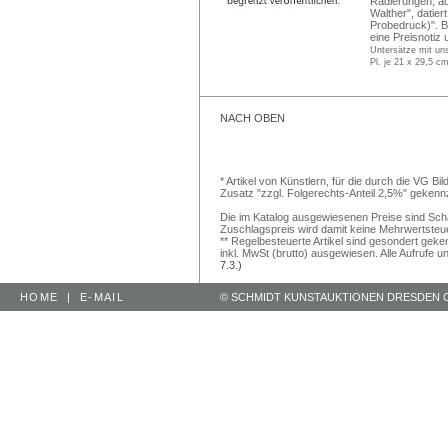
Radierungen, aqua
Walther", datiert
Probedruck)". Be
eine Preisnotiz
Untersätze mit un
Pl. je 21 x 29,5 c
NACH OBEN
* Artikel von Künstlern, für die durch die VG 
Zusatz "zzgl. Folgerechts-Anteil 2,5%" gekenn
Die im Katalog ausgewiesenen Preise sind Schätz
Zuschlagspreis wird damit keine Mehrwertsteu
** Regelbesteuerte Artikel sind gesondert geken
inkl. MwSt (brutto) ausgewiesen. Alle Aufrufe 
7.3.)
HOME
|
E-MAIL
© SCHMIDT KUNSTAUKTIONEN DRESDEN