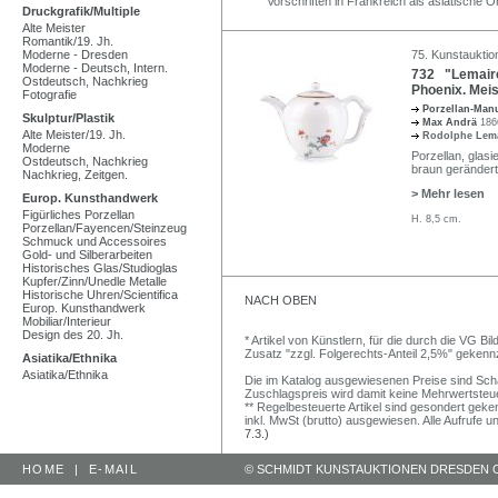
Vorschriften in Frankreich als asiatische O
Druckgrafik/Multiple
Alte Meister
Romantik/19. Jh.
Moderne - Dresden
75. Kunstauktio
Moderne - Deutsch, Intern.
732 "Lemaire
Ostdeutsch, Nachkrieg
Phoenix. Mei
Fotografie
Porzellan-Man
Skulptur/Plastik
Max Andrä
186
Alte Meister/19. Jh.
Rodolphe Lem
Moderne
Porzellan, glasi
Ostdeutsch, Nachkrieg
braun gerändert
Nachkrieg, Zeitgen.
> Mehr lesen
Europ. Kunsthandwerk
Figürliches Porzellan
H. 8,5 cm.
Porzellan/Fayencen/Steinzeug
Schmuck und Accessoires
Gold- und Silberarbeiten
Historisches Glas/Studioglas
Kupfer/Zinn/Unedle Metalle
Historische Uhren/Scientifica
NACH OBEN
Europ. Kunsthandwerk
Mobiliar/Interieur
Design des 20. Jh.
* Artikel von Künstlern, für die durch die VG 
Zusatz "zzgl. Folgerechts-Anteil 2,5%" gekenn
Asiatika/Ethnika
Asiatika/Ethnika
Die im Katalog ausgewiesenen Preise sind Schätz
Zuschlagspreis wird damit keine Mehrwertsteu
** Regelbesteuerte Artikel sind gesondert geken
inkl. MwSt (brutto) ausgewiesen. Alle Aufrufe 
7.3.)
HOME
|
E-MAIL
© SCHMIDT KUNSTAUKTIONEN DRESDEN