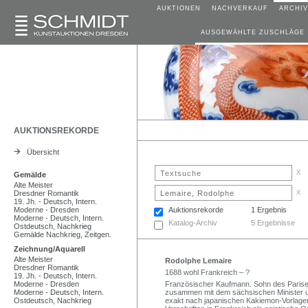
AUKTIONEN
NACHVERKAUF
ARCHIV
AUSGEWÄHLTE ZUSCHLÄGE
AUKTIONSREKORDE
Übersicht
x
Gemälde
Alte Meister
x
Dresdner Romantik
19. Jh. - Deutsch, Intern.
Moderne - Dresden
Auktionsrekorde
1 Ergebnis
Moderne - Deutsch, Intern.
Katalog-Archiv
5 Ergebnisse
Ostdeutsch, Nachkrieg
Gemälde Nachkrieg, Zeitgen.
Zeichnung/Aquarell
Alte Meister
Rodolphe Lemaire
Dresdner Romantik
1688 wohl Frankreich – ?
19. Jh. - Deutsch, Intern.
Moderne - Dresden
Französischer Kaufmann. Sohn des Parise
Moderne - Deutsch, Intern.
zusammen mit dem sächsischen Minister u
Ostdeutsch, Nachkrieg
exakt nach japanischen Kakiemon-Vorlagen 