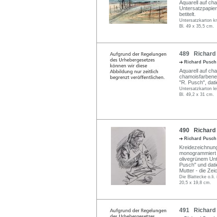
Aquarell auf ch
Untersatzpapier 
betitelt.
Untersatzkarton kn
Bl. 49 x 35,5 cm.
489 Richard 
Richard Pusc
Aquarell auf cha
chamoisfarbenem
"R. Pusch", datie
Untersatzkarton lei
Bl. 49,2 x 31 cm.
490 Richard P
Richard Pusc
Kreidezeichnung
monogrammiert u
olivegrünem Unte
Pusch" und datie
Mutter - die Zei
Die Blattecke o.li.
20,5 x 19,8 cm.
491 Richard 