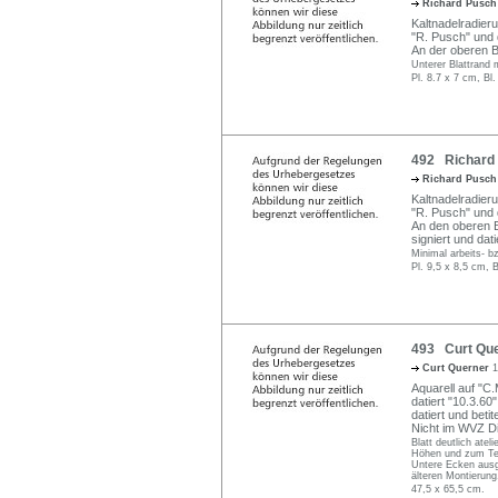
Richard Pusc
Kaltnadelradieru
"R. Pusch" und da
An der oberen B
Unterer Blattrand
Pl. 8.7 x 7 cm, Bl
492 Richard 
Richard Pusc
Kaltnadelradieru
"R. Pusch" und da
An den oberen B
signiert und dati
Minimal arbeits- bz
Pl. 9,5 x 8,5 cm, 
493 Curt Que
Curt Querner
1
Aquarell auf "C
datiert "10.3.60
datiert und betite
Nicht im WVZ Dit
Blatt deutlich atel
Höhen und zum Tei
Untere Ecken ausg
älteren Montierung
47,5 x 65,5 cm.