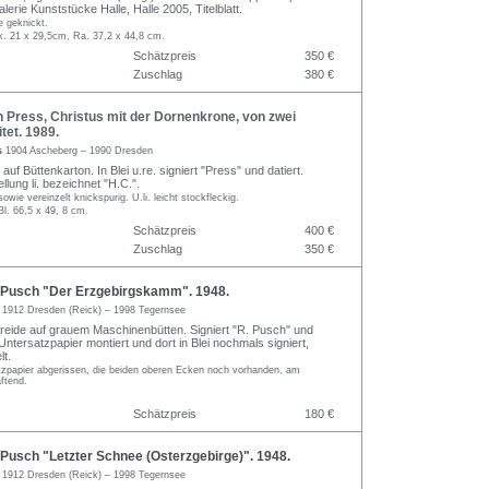
alerie Kunststücke Halle, Halle 2005, Titelblatt.
e geknickt.
k. 21 x 29,5cm, Ra. 37,2 x 44,8 cm.
Schätzpreis
350 €
Zuschlag
380 €
 Press, Christus mit der Dornenkrone, von zwei
tet. 1989.
ss
1904 Ascheberg – 1990 Dresden
auf Büttenkarton. In Blei u.re. signiert "Press" und datiert.
llung li. bezeichnet "H.C.".
sowie vereinzelt knickspurig. U.li. leicht stockfleckig.
Bl. 66,5 x 49, 8 cm.
Schätzpreis
400 €
Zuschlag
350 €
Pusch "Der Erzgebirgskamm". 1948.
h
1912 Dresden (Reick) – 1998 Tegernsee
kreide auf grauem Maschinenbütten. Signiert "R. Pusch" und
f Untersatzpapier montiert und dort in Blei nochmals signiert,
lt.
tzpapier abgerissen, die beiden oberen Ecken noch vorhanden, am
ftend.
Schätzpreis
180 €
Pusch "Letzter Schnee (Osterzgebirge)". 1948.
h
1912 Dresden (Reick) – 1998 Tegernsee