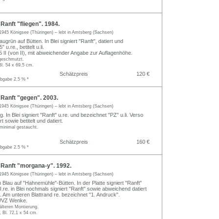
anft "fliegen". 1984.
1945 Königsee (Thüringen) – lebt in Amtsberg (Sachsen)
ugrün auf Bütten. In Blei signiert "Ranft", datiert und
u.re., betitelt u.li.
I (von II), mit abweichender Angabe zur Auflagenhöhe.
ngeschmutzt.
Bl. 54 x 69,5 cm.
Schätzpreis
120 €
abgabe 2.5 % *
anft "gegen". 2003.
1945 Königsee (Thüringen) – lebt in Amtsberg (Sachsen)
g. In Blei signiert "Ranft" u.re. und bezeichnet "PZ" u.li. Verso
t sowie betitelt und datiert.
 minimal gestaucht.
Schätzpreis
160 €
abgabe 2.5 % *
anft "morgana-y". 1992.
1945 Königsee (Thüringen) – lebt in Amtsberg (Sachsen)
 Blau auf "Hahnemühle"-Bütten. In der Platte signiert "Ranft"
. U.re. in Blei nochmals signiert "Ranft" sowie abweichend datiert
elt. Am unteren Blattrand re. bezeichnet "1. Andruck".
 WVZ Wenke.
älteren Montierung.
, Bl. 72,1 x 54 cm.