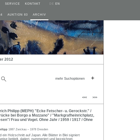
SERVICE
KONTAKT
DE
EN
84
AUKTION 83
ARCHIV
er 2012
+
mehr Suchoptionen
<<<
>>>
ich Philipp (MEPH) "Ecke Fetscher- u. Gerockstr." /
rücke bei Borgo a Mozzano" / "Markgrafheinrichplatz,
sen"/ Frau und Vogel. Ohne Jahr / 1959 / 1917 / Ohne
hilipp
1887 Zwickau – 1978 Dresden
ein Holzschnitt auf Japan. Alle Blätter in Blei signiert
lweise betitelt, datiert, nummeriert und bezeichnet.