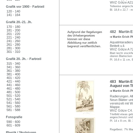
WVZ Götze A216 
Grafik vor 1900 - Farbteil
Teilweise angesch
Bl. 18,8 x 22,7 - 
120 - 140
141 - 164
Grafik 20.-21. Jh.
170 - 180
181 - 200
482 Martin Er
201 - 220
Martin Erich P
221 - 240
241 - 260
Aquatintaradierun
261 - 280
Betitelt u.li.
281 - 300
WVZ Götze A 72
301 - 310
Blatt leicht stockf
oberen Blattecken 
Grafik 20. Jh. - Farbteil
Pl. 16,6 x 11 cm, 
315 - 340
341 - 360
361 - 380
381 - 400
401 - 420
421 - 440
483 Martin Er
441 - 460
August von T
461 - 480
Martin Erich P
481 - 500
501 - 520
Radierungen. Al
521 - 540
Neun Blätter unte
541 - 560
vereinzelt mit W
561 - 580
Mappe.
581 - 588
WVZ Götze C4.
Titelbild etwas ge
Fotografie
angeschmutzt und 
Pl. 14 x 8 cm, Bl.
590 - 600
601 - 609
Regelbest. 7% MwS
Plastik / Skulpturen