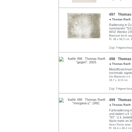
497 Thomas R
Thomas Ranft
Radierung in Gra
nummeriert "5/15" 
WVZ Wenke 235 I
Blattrand leicht a
Pl. 49 x 64,5 cm, 
Zzgl. Folgerechts
498 Thomas R
Thomas Ranft
Bleistiftzeichnun
nochmals signier
Die Blattecke o.li.
18,7 x 12,8 cm.
Zzgl. Folgerechts
499 Thomas R
Thomas Ranft
Farbradierung in
und datiert u.li
"93". U.li. betit
Nicht mehr im
Verso Reste einer 
Pl. 64,4 x 49,2 cm