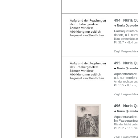
494 Nuria Qu
Nuria Quevedo
Farbaquatintarad
datiert, u.li. num
Blatt geringfügig 
Pl. 33,7 x 42,4 cm
Zzgl. Folgerechts
495 Nuria Que
Nuria Quevedo
Aquatintaradieru
u.li. nummeriert 
An der rechten unt
Pl. 13,5 x 8,5 cm,
Zzgl. Folgerechts
496 Nuria Que
Nuria Quevedo
Aquatintaradieru
Im Passepartout
Ränder leicht gebr
Pl. 23,2 x 16,1 cm
Zzgl. Folgerechts