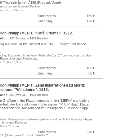
(Teufelsbrücke); A158 (Frau mit Vogel).
mutzt und mit braunen Flecken.
max. 43,7 x 29,4 cm.
Schätzpreis
150 €
Zuschlag
120 €
ich Philipp (MEPH) "Café Oriental". 1912.
hilipp
1887 Zwickau – 1978 Dresden
g auf Velin. In Blei signiert u.re. "M. E. Philipp" und datiert.
.
leckig. Blattecke o.li. mit einer Fehlstelle (ca. 0,7 cm) und verso an den
Reste einer alten Montierung.
Bl. 26,8 x 18,3 cm.
Schätzpreis
100 €
Zuschlag
80 €
ich Philipp (MEPH), Zehn Illustrationen zu Moritz
hümmel "Wilhelmine". 1919.
hilipp
1887 Zwickau – 1978 Dresden
le Grafiken in der Platte monogrammiert "MEPH" und datiert.
rhalb der Darstellungen in Blei signiert "M.E.Philipp". Blätter
asserzeichen. Alle Arbeiten im Passepartout. In einer Klapp-
bräunt. Passepartouts teilweise gebräunt und deutlich lichtrandig. Mappe
mit langen Einrissen.
 32,6 x 24,5 cm.
Schätzpreis
240 €
t (Schätzpreis 257 € inkl. MwSt) **