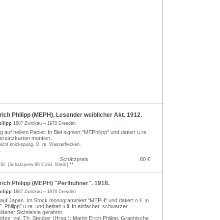
ich Philipp (MEPH), Lesender weiblicher Akt. 1912.
hilipp
1887 Zwickau – 1978 Dresden
g auf hellem Papier. In Blei signiert "MEPhilipp" und datiert u.re.
rsatzkarton montiert.
leicht knickspurig. O. re. Wasserflecken.
.
Schätzpreis
80 €
t (Schätzpreis 86 € inkl. MwSt) **
ich Philipp (MEPH) "Perlhühner". 1918.
hilipp
1887 Zwickau – 1978 Dresden
 auf Japan. Im Stock monogrammiert "MEPH" und datiert o.li. In
E. Philipp" u.re. und betitelt u.li. In einfacher, schwarzer
oldener Sichtleiste gerahmt.
tze; vgl. Th. Steuber (Hrsg.): Martin Erich Philipp. Graphische