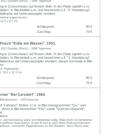
h
1912 Dresden (Reick) – 1998 Tegernsee
ng in Grünschwarz auf festem Velin. In der Platte signiert o.re.
tiert. In Blei betitelt u.re. und bezeichnet u.li. "3. Handabzug".
lattkante auf Untersatzpapier montiert.
 minimal angeschmutzt.
. 12,5 x 9,7 cm.
Schätzpreis
90 €
Zuschlag
70 €
Pusch "Kühe am Wasser". 1951.
h
1912 Dresden (Reick) – 1998 Tegernsee
ng in Grünschwarz auf festem Velin. In der Platte signiert u.re.
tiert. In Blei betitelt u.re. und bezeichnet u.li. "3. Handabzug".
lattecken auf Untersatzpapier montiert, darauf nochmals in Blei
ert.
w. fingerspurig.
Bl. 18,2 x 12,3 cm.
Schätzpreis
90 €
Zuschlag
70 €
rner "Bei Carsdorf". 1960.
904 Börnchen – 1976 Kreischa
.M. Fabriano"-Bütten. U.re. in Blei monogrammiert "Qu." und
". Verso in Blei bezeichnet "XXo" sowie "Querner=Aquarell",
lt.
trich.
ier- und knickspurig sowie technikbedingt wellig. Malschicht mit beriebenen
l größeren Kratzspuren. In den Ecken je zwei kleine Reißzwecklöchlein.
erissen, vereinzelte Papierläsionen an den Rändern. Verso Reste einer
.