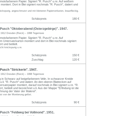
amoisfarbenem Papier. Signiert "R. Pusch" u.re. Auf weißem
montiert. Dort in Blei signiert nochmals "R. Pusch", datiert und
ickspurig, angeschmutzt und mit kleineren Papierverlusten, braunfleckig.
Schätzpreis
180 €
Pusch "Oktoberabend (Osterzgebirge)". 1947.
h
1912 Dresden (Reick) – 1998 Tegernsee
moisfarbenem Papier. Signiert "R. Pusch" u.re. Auf
 Untersatzkarton montiert und dort in Blei nochmals signiert
rt und betitelt.
cht knickspurig u.re.
Schätzpreis
150 €
Zuschlag
120 €
usch "Strickerin". 1947.
h
1912 Dresden (Reick) – 1998 Tegernsee
 in Schwarz auf beigefarbenem Velin. In schwarzer Kreide
.li. "R. Pusch" und datiert. An den oberen Blattecken auf
rsatzpapier montiert, darauf nochmals in Blei signiert u.re. "R.
rt, betitelt und bezeichnet u.li. Aus der Mappe "Erfindung ist die
chnung der Vater der Malerei".
 ist von der Montierung gelöst.
Schätzpreis
90 €
Pusch "Feldweg bei Vollmond". 1951.