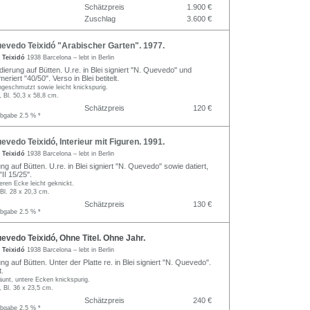
Schätzpreis
1.900 €
Zuschlag
3.600 €
evedo Teixidó "Arabischer Garten". 1977.
 Teixidó
1938 Barcelona – lebt in Berlin
ierung auf Bütten. U.re. in Blei signiert "N. Quevedo" und
meriert "40/50". Verso in Blei betitelt.
angeschmutzt sowie leicht knickspurig.
, Bl. 50,3 x 58,8 cm.
Schätzpreis
120 €
abgabe 2.5 % *
vedo Teixidó, Interieur mit Figuren. 1991.
 Teixidó
1938 Barcelona – lebt in Berlin
ng auf Bütten. U.re. in Blei signiert "N. Quevedo" sowie datiert,
"II 15/25".
eren Ecke leicht geknickt.
 Bl. 28 x 20,3 cm.
Schätzpreis
130 €
abgabe 2.5 % *
vedo Teixidó, Ohne Titel. Ohne Jahr.
 Teixidó
1938 Barcelona – lebt in Berlin
ng auf Bütten. Unter der Platte re. in Blei signiert "N. Quevedo".
.
äunt, untere Ecken knickspurig.
, Bl. 36 x 23,5 cm.
Schätzpreis
240 €
abgabe 2.5 % *