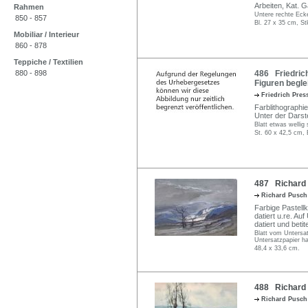
Arbeiten, Kat. G
Rahmen
Untere rechte Eck
850 - 857
Bl. 27 x 35 cm, St
Mobiliar / Interieur
860 - 878
Teppiche / Textilien
880 - 898
486 Friedrich
Figuren beglei
Friedrich Pre
Farblithographie 
Unter der Darste
Blatt etwas wellig 
St. 60 x 42,5 cm, 
487 Richard 
Richard Pusc
Farbige Pastell
datiert u.re. Au
datiert und betite
Blatt vom Untersa
Untersatzpapier ha
48,4 x 33,6 cm.
488 Richard 
Richard Pusc