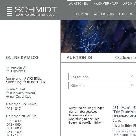
AUKTIONEN
NACHVERKAUF
ARCHIV
TERMINE
AUKTION 85
AUKTION 
ONLINE-KATALOG
AUKTION 34
08. Dezemb
Auktion 34
Highlights
x
Sortierung
ARTIKEL
Sortierung
KÜNSTLER
x
alle Artikel
nur Nachverkauf
nur Zuschläge
Gemälde 17.-19. Jh.
481 Martin Er
001 - 017
"Die Teufelsb
Gemälde 20.-21. Jh.
Dresden-Strie
Jahr.
020 - 040
041 - 060
Martin Erich P
061 - 080
Radierungen und 
081 - 100
"MEPhilipp", tei
101 - 115