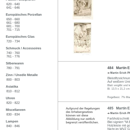
620 - 640
641 - 646
Europäisches Porzellan
650 - 660
661 - 680
681 - 700
701 - 715
Europäisches Glas
720 - 734
Schmuck / Accessoires
740 - 760
761 - 776
Silberwaren
484 Martin Er
780 - 791
Martin Erich P
Zinn / Unedle Metalle
Bleistiftzeichnun
800 - 803
Auf weißem Unte
Blatt vergilbt und 
Asiatika
Bl. 13,5 x 21,2 cm
810 - 812
Regelbest. 7% MwS
Uhren
820 - 822
485 Martin Er
Miscellaneen
Martin Erich P
830 - 834
Farbholzschnitt
Lampen
Blei signiert "M.
Holzleiste mit g
840 - 846
Nicht im WVZ Gö