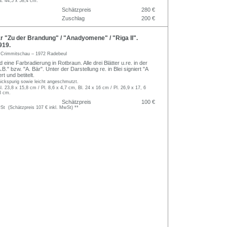
a. 44,5 x 58,4 cm.
Schätzpreis
280 €
Zuschlag
200 €
 "Zu der Brandung" / "Anadyomene" / "Riga II".
919.
 Crimmitschau – 1972 Radebeul
eine Farbradierung in Rotbraun. Alle drei Blätter u.re. in der
A.B." bzw. "A. Bär". Unter der Darstellung re. in Blei signiert "A
rt und betitelt.
knickspurig sowie leicht angeschmutzt.
l. 23,8 x 15,8 cm / Pl. 8,6 x 4,7 cm, Bl. 24 x 16 cm / Pl. 26,9 x 17, 6
3 cm.
Schätzpreis
100 €
t (Schätzpreis 107 € inkl. MwSt) **