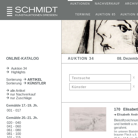
AUKTIONEN
NACHVERKAUF
ARCHIV
TERMINE
AUKTION 85
AUKTION 
ONLINE-KATALOG
AUKTION 34
08. Dezemb
Auktion 34
Highlights
x
Sortierung
ARTIKEL
Sortierung
KÜNSTLER
x
alle Artikel
nur Nachverkauf
nur Zuschläge
Gemälde 17.-19. Jh.
170 Elisabet
001 - 017
Elisabeth And
Gemälde 20.-21. Jh.
Bleistiftzeichnu
020 - 040
und betitelt u.r
041 - 060
gerahmt.
061 - 080
Im unteren Blattdri
081 - 100
brauner Fleck u.li.
101 - 115