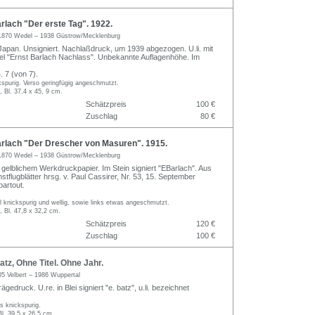
lach "Der erste Tag". 1922.
1870 Wedel – 1938 Güstrow/Mecklenburg
 Japan. Unsigniert. Nachlaßdruck, um 1939 abgezogen. U.li. mit
l "Ernst Barlach Nachlass". Unbekannte Auflagenhöhe. Im
 7 (von 7).
kspurig. Verso geringfügig angeschmutzt.
, Bl. 37,4 x 45, 9 cm.
Schätzpreis
100 €
Zuschlag
80 €
rlach "Der Drescher von Masuren". 1915.
1870 Wedel – 1938 Güstrow/Mecklenburg
 gelblichem Werkdruckpapier. Im Stein signiert "EBarlach". Aus
nstflugblätter hrsg. v. Paul Cassirer, Nr. 53, 15. September
artout.
l knickspurig und wellig, sowie links etwas angeschmutzt.
, Bl. 47,8 x 32,2 cm.
Schätzpreis
120 €
Zuschlag
100 €
z, Ohne Titel. Ohne Jahr.
05 Velbert – 1986 Wuppertal
gedruck. U.re. in Blei signiert "e. batz", u.li. bezeichnet
as knickspurig.
Bl. 39,5 x 26,5 cm.