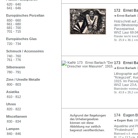
620 - 640
641 - 646
172 Ernst Bar
Europäisches Porzellan
Ernst Barlach
650 - 660
Holzschnitt auf
661 - 680
dem Blindstempe
681 - 700
Passepartout.
701 - 715
WVZ Laur 69.04.
Ränder leicht knic
Europäisches Glas
St. 25,9 x 36,1 cm
720 - 734
Schmuck / Accessoires
740 - 760
761 - 776
173 Ernst Ba
Silberwaren
Ernst Barlach
780 - 791
Lithographie auf
"Kriegszeit", Ku
Zinn / Unedle Metalle
1915. Im Passep
800 - 803
WVZ Laur 23 A.
Blattränder minima
Asiatika
St. 43,8 x 28,2 cm
810 - 812
Uhren
820 - 822
174 Eugen Bat
Miscellaneen
Eugen Batz
19
830 - 834
Aquatinta und Prä
Lampen
"Probedruck".
840 - 846
Blattrand o.li. etw
Pl. 17 x 13,5 cm, 