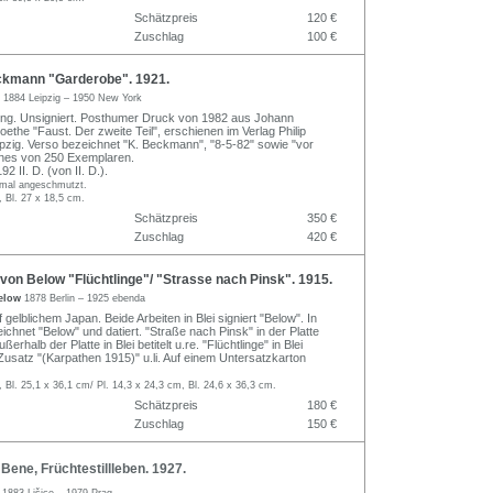
Schätzpreis
120 €
Zuschlag
100 €
kmann "Garderobe". 1921.
n
1884 Leipzig – 1950 New York
ung. Unsigniert. Posthumer Druck von 1982 aus Johann
ethe "Faust. Der zweite Teil", erschienen im Verlag Philip
ipzig. Verso bezeichnet "K. Beckmann", "8-5-82" sowie "vor
ines von 250 Exemplaren.
 II. D. (von II. D.).
imal angeschmutzt.
, Bl. 27 x 18,5 cm.
Schätzpreis
350 €
Zuschlag
420 €
on Below "Flüchtlinge"/ "Strasse nach Pinsk". 1915.
Below
1878 Berlin – 1925 ebenda
gelblichem Japan. Beide Arbeiten in Blei signiert "Below". In
ichnet "Below" und datiert. "Straße nach Pinsk" in der Platte
außerhalb der Platte in Blei betitelt u.re. "Flüchtlinge" in Blei
 Zusatz "(Karpathen 1915)" u.li. Auf einem Untersatzkarton
, Bl. 25,1 x 36,1 cm/ Pl. 14,3 x 24,3 cm, Bl. 24,6 x 36,3 cm.
Schätzpreis
180 €
Zuschlag
150 €
ene, Früchtestillleben. 1927.