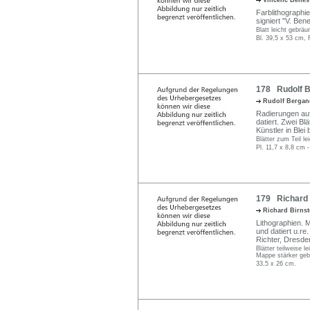
Vincenc Bene
Farblithographie.
signiert "V. Be
Blatt leicht gebräu
Bl. 39,5 x 53 cm, 
178 Rudolf B
Rudolf Berga
Radierungen auf 
datiert. Zwei Bl
Künstler in Blei
Blätter zum Teil l
Pl. 11,7 x 8,8 cm 
179 Richard B
Richard Birns
Lithographien. 
und datiert u.re
Richter, Dresden
Blätter teilweise 
Mappe stärker geb
33,5 x 26 cm.