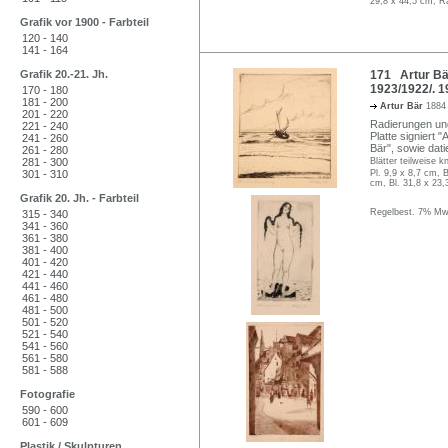
29,8 x 44,5 cm, R
Grafik vor 1900 - Farbteil
120 - 140
141 - 164
Grafik 20.-21. Jh.
171 Artur Bär
1923/1922/. 1
170 - 180
181 - 200
Artur Bär
1884
201 - 220
Radierungen und 
221 - 240
Platte signiert "
241 - 260
Bär", sowie datie
261 - 280
281 - 300
Blätter teilweise 
301 - 310
Pl. 9,9 x 8,7 cm, B
cm, Bl. 31,8 x 23,
Grafik 20. Jh. - Farbteil
Regelbest. 7% MwS
315 - 340
341 - 360
361 - 380
381 - 400
401 - 420
421 - 440
441 - 460
461 - 480
481 - 500
501 - 520
521 - 540
541 - 560
561 - 580
581 - 588
Fotografie
590 - 600
601 - 609
Plastik / Skulpturen