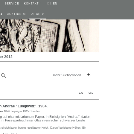
SERVICE
KONTAKT
DE
EN
84
AUKTION 83
ARCHIV
er 2012
+
mehr Suchoptionen
<<<
>>>
h Andrae "Lungkwitz". 1904.
rae
1876 Leipzig – 1945 Dresden
ng auf chamoisfarbenem Papier. In Blei signiert "Andrae", datiert
e. Im Passepartout hinter Glas in einfacher schwarzer Leiste
ttel sichtbarer, bereits geglätteter Knick. Darauf beriebene Höhen. Ein