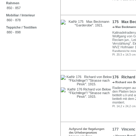
Rahmen
850 - 857
Mobiliar / Interieur
860 - 878
175 Max Bec
Teppiche / Textilien
Max Beckman
880 - 898
Kaltnadelradier
Wolfgang von Go
Reclam jun., Le
Verstählung". E
WVZ Hofmaier 192
Randbereiche min
Pl. 20,5 x 14,5 cm
176 Richard v
Richard von 
Radierungen auf 
den Platten beze
betitelt u.li und 
betitelt mit dem
montiert.
Pl. 14,2 x 24,2 cm
177 Vincenc B