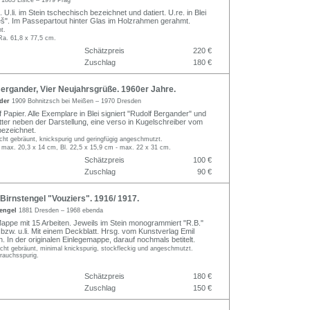
š
1883 Lišice – 1979 Prag
 U.li. im Stein tschechisch bezeichnet und datiert. U.re. in Blei
neš". Im Passepartout hinter Glas im Holzrahmen gerahmt.
nt.
Ra. 61,8 x 77,5 cm.
Schätzpreis
220 €
Zuschlag
180 €
ergander, Vier Neujahrsgrüße. 1960er Jahre.
nder
1909 Bohnitzsch bei Meißen – 1970 Dresden
Papier. Alle Exemplare in Blei signiert "Rudolf Bergander" und
ätter neben der Darstellung, eine verso in Kugelschreiber vom
 bezeichnet.
eicht gebräunt, knickspurig und geringfügig angeschmutzt.
- max. 20,3 x 14 cm, Bl. 22,5 x 15,9 cm - max. 22 x 31 cm.
Schätzpreis
100 €
Zuschlag
90 €
irnstengel "Vouziers". 1916/ 1917.
tengel
1881 Dresden – 1968 ebenda
Mappe mit 15 Arbeiten. Jeweils im Stein monogrammiert "R.B."
. bzw. u.li. Mit einem Deckblatt. Hrsg. vom Kunstverlag Emil
. In der originalen Einlegemappe, darauf nochmals betitelt.
leicht gebräunt, minimal knickspurig, stockfleckig und angeschmutzt.
rauchsspurig.
Schätzpreis
180 €
Zuschlag
150 €