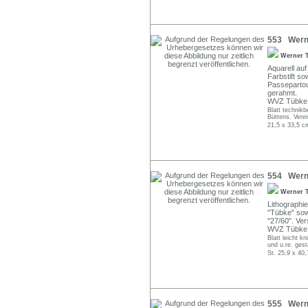
553 Werne
Werner 
Aquarell auf
Farbstift so
Passepartout
gerahmt.
WVZ Tübke 
Blatt technik
Büttens. Verei
21,5 x 33,5 c
554 Werne
Werner 
Lithographie
"Tübke" sowi
"27/60". Vers
WVZ Tübke L
Blatt leicht k
und u.re. gest
St. 25,9 x 40,
555 Werne