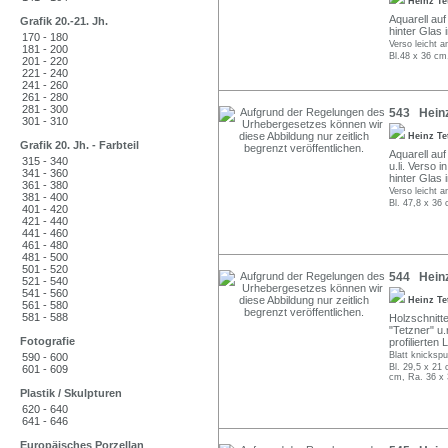
Heinz Te
Aquarell auf
Grafik 20.-21. Jh.
hinter Glas 
170 - 180
Verso leicht 
181 - 200
Bl.48 x 36 cm
201 - 220
221 - 240
241 - 260
261 - 280
281 - 300
543 Heinz
301 - 310
Heinz Te
Grafik 20. Jh. - Farbteil
Aquarell auf 
315 - 340
u.li. Verso 
341 - 360
hinter Glas 
361 - 380
Verso leicht 
381 - 400
Bl. 47,8 x 36
401 - 420
421 - 440
441 - 460
461 - 480
481 - 500
501 - 520
544 Heinz
521 - 540
541 - 560
Heinz Te
561 - 580
581 - 588
Holzschnitte
"Tetzner" u.r
Fotografie
profilierten
Blatt knickspur
590 - 600
Bl. 29,5 x 21 
601 - 609
cm, Ra. 36 x
Plastik / Skulpturen
620 - 640
641 - 646
Europäisches Porzellan