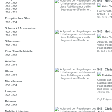
545 Heinz
650 - 660
661 - 680
Heinz Te
681 - 700
Holzschnitt 
701 - 715
betitelt u.li
Stk. 31,5 x 2
Europäisches Glas
720 - 734
Schmuck / Accessoires
546 Heinz
740 - 760
761 - 776
Heinz Te
Silberwaren
Aquarell, Tu
Verso mit d
780 - 791
Passepartou
Zinn / Unedle Metalle
Bl. 60,5 x 44
800 - 803
Asiatika
810 - 812
547 Chris
Uhren
820 - 822
Christia
Collage auf 
Miscellaneen
Nachlaßstem
830 - 834
Passepartou
Blatt atelier-
Lampen
70 x 50 cm.
840 - 846
Zzgl. Folgere
Rahmen
850 - 857
548 Chris
Mobiliar / Interieur