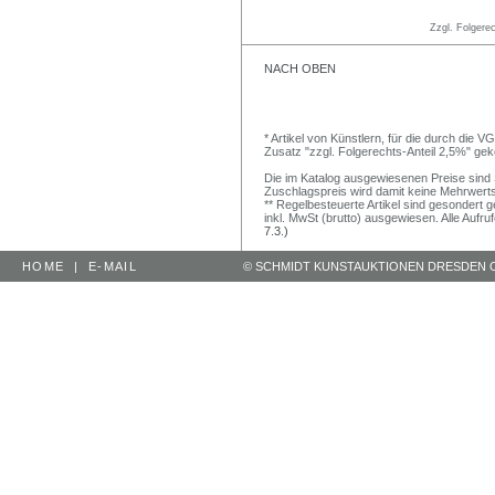
Zzgl. Folgere
NACH OBEN
* Artikel von Künstlern, für die durch die 
Zusatz "zzgl. Folgerechts-Anteil 2,5%" ge
Die im Katalog ausgewiesenen Preise sind Sc
Zuschlagspreis wird damit keine Mehrwert
** Regelbesteuerte Artikel sind gesondert g
inkl. MwSt (brutto) ausgewiesen. Alle Aufr
7.3.)
HOME
|
E-MAIL
© SCHMIDT KUNSTAUKTIONEN DRESDEN