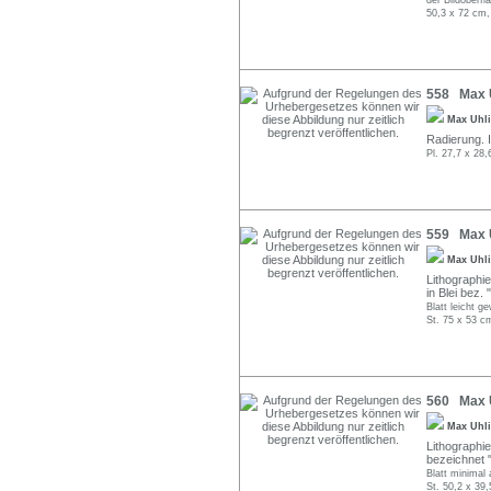
der Bildoberfl
50,3 x 72 cm,
558 Max U
Max Uhl
Radierung. In
Pl. 27,7 x 28,
559 Max Uh
Max Uhl
Lithographie
in Blei bez. "
Blatt leicht g
St. 75 x 53 c
560 Max Uh
Max Uhl
Lithographie 
bezeichnet "
Blatt minimal a
St. 50,2 x 39