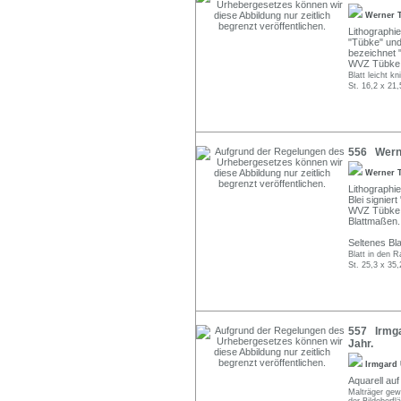
Werner 
Lithographie
"Tübke" und d
bezeichnet "
WVZ Tübke L
Blatt leicht k
St. 16,2 x 21,
556 Werne
Werner 
Lithographie
Blei signier
WVZ Tübke L
Blattmaßen.
Seltenes Bla
Blatt in den R
St. 25,3 x 35
557 Irmga
Jahr.
Irmgard
Aquarell auf
Malträger gew