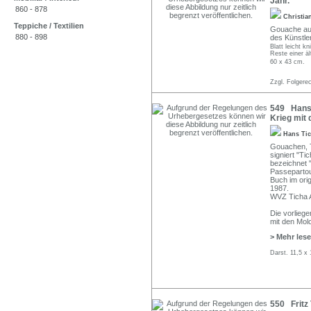
Jahr.
860 - 878
Christia
Teppiche / Textilien
Gouache auf
880 - 898
des Künstle
Blatt leicht k
Reste einer ä
60 x 43 cm.
Zzgl. Folgere
549 Hans T
Krieg mit
Hans Ti
Gouachen, Ti
signiert "Ti
bezeichnet "
Passepartou
Buch im orig
1987.
WVZ Ticha A
Die vorliege
mit den Mol
> Mehr les
Darst. 11,5 x
550 Fritz 