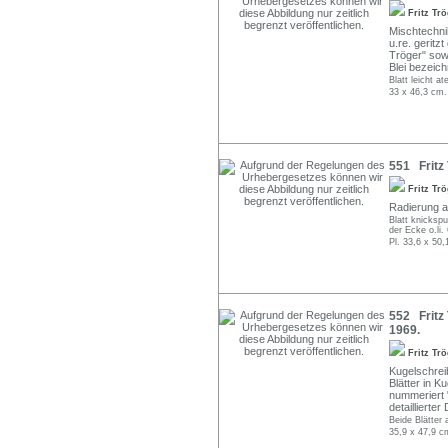
Fritz Tr
Mischtechnik 
u.re. geritzt
Tröger" sow
Blei bezeich
Blatt leicht at
33 x 46,3 cm.
551 Fritz 
Fritz Tr
Radierung au
Blatt knicksp
der Ecke o.li.
Pl. 33,6 x 50,
552 Fritz
1969.
Fritz Tr
Kugelschrei
Blätter in Ku
nummeriert 
detailliert
Beide Blätter 
35,9 x 47,9 c