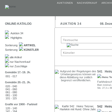
AUKTIONEN
NACHVERKAUF
ARCHIV
ONLINE-KATALOG
AUKTION 34
08. Dez
Auktion 34
Highlights
Sortierung
ARTIKEL
Sortierung
KÜNSTLER
alle Artikel
nur Nachverkauf
nur Zuschläge
541 Heinz 
Gemälde 17.-19. Jh.
001 - 017
Heinz Te
Farbholzschn
Gemälde 20.-21. Jh.
Blatt minimal a
020 - 040
Stk. 27,3 x 3
041 - 060
061 - 080
081 - 100
101 - 115
Grafik vor 1900 - Farbteil
542 Heinz 
120 - 140
141 - 164