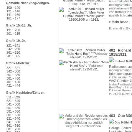
außerhalb der M
Gemälde Nachkrieg/Zeitgen.
monogrammiert "
100 - 120
roséfarbenem Büt
121 - 140
von fremder Han
141 - 160
ausführlich dati
161 - 177
> Mehr lesen
Grafik 15.-18. Jh.
Bl. min. 48 x 29 c
191 - 200
201 - 215
Grafik 19. Jh.
221 - 241
242 - 260
402 Richard M
261 - 280
1915/1921.
281 - 305
Richard Mül
Grafik Moderne
Radierungen auf
321 - 341
monogrammiert "R
342 - 360
ligiert monogram
361 - 380
in Blei signiert "
381 - 400
WVZ Günther 75
401 - 420
In den Randbereic
421 - 444
Hund Boy" minimal 
Ecken mit Resten 
Grafik Nachkrieg/Zeitgen.
Pl. 15,9 x 14 cm, 
511 - 520
521 - 540
541 - 560
561 - 580
581 - 600
601 - 620
403 Otto Müll
621 - 640
641 - 660
Otto Müller-
661 - 680
Collage, Federz
681 - 700
Unsigniert. Inne