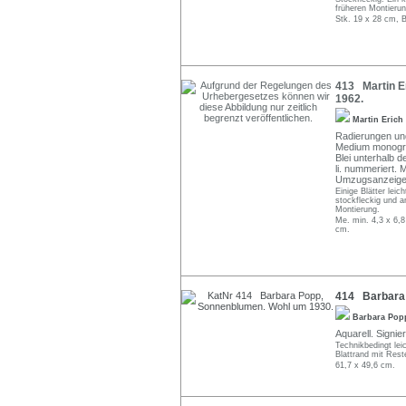
früheren Montierun
Stk. 19 x 28 cm, B
413 Martin Er
1962.
Martin Erich
Radierungen und
Medium monogra
Blei unterhalb de
li. nummeriert.
Umzugsanzeigen
Einige Blätter leic
stockfleckig und a
Montierung.
Me. min. 4,3 x 6,8
cm.
414 Barbara 
Barbara Po
Aquarell. Signier
Technikbedingt lei
Blattrand mit Rest
61,7 x 49,6 cm.