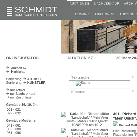
AUKTIONEN
NACHVERKAUF
ARCHIV
TERMINE
AUKTION 85
AUKTION 
ONLINE-KATALOG
AUKTION 67
20. März 20
Auktion 67
Highlights
x
Sortierung
ARTIKEL
Sortierung
KÜNSTLER
alle Artikel
x
nur Nachverkauf
nur Zuschläge
Gemälde 16.-19. Jh.
001 - 021
022 - 032
401 Richard M
"Mein Quick".
Gemälde Moderne
041 - 061
Richard Mül
062 - 080
Eine Radierung 
081 - 096
Platte signiert "