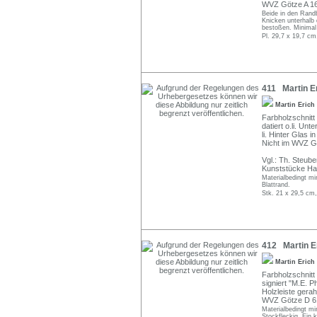
WVZ Götze A 164
Beide in den Randb
Knicken unterhalb 
bestoßen. Minimal
Pl. 29,7 x 19,7 cm
411 Martin Er
Martin Erich
Farbholzschnit
datiert o.li. Unt
li. Hinter Glas i
Nicht im WVZ G
Vgl.: Th. Steube
Kunststücke Hall
Materialbedingt mi
Blattrand.
Stk. 21 x 29,5 cm
412 Martin Er
Martin Erich
Farbholzschnitt 
signiert "M.E. P
Holzleiste gera
WVZ Götze D 61,
Materialbedingt mi
Stockfleckig. Ein 