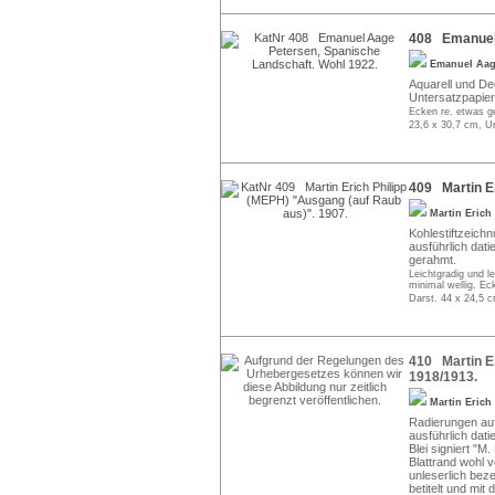
408 Emanuel 
Emanuel Aag
Aquarell und Dec
Untersatzpapier
Ecken re. etwas ge
23,6 x 30,7 cm, U
409 Martin Er
Martin Erich
Kohlestiftzeichn
ausführlich dati
gerahmt.
Leichtgradig und l
minimal wellig. Eck
Darst. 44 x 24,5 c
410 Martin Eri
1918/1913.
Martin Erich
Radierungen auf
ausführlich dati
Blei signiert "M. 
Blattrand wohl v
unleserlich bez
betitelt und mi