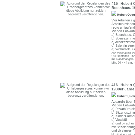
415 Hubert Qu
Bootshaus. 1
Hubert Quer
Vier Arbeiten si
Arbeiten mit dem
recto umlaufend
Mit den Entwürf
a) Bootshaus. Gr
b) Speisezimmer 
c) Arbeitszimmer.
d) Salon in einem
e) Wohndiele. Gr
Alle minimal bis le
Quetschfalten. Die
mit Randmängeln. 
Min. 26 x 44 cm, 
416 Hubert Qu
1930er Jahre
Hubert Quer
Aquarelle über B
Mit den Entwürf
a) Privatbüro e
b) Sitzungszim
c) Kinderzimme
d) Vestibül
a) und b) auf ei
mit Bezeichnung
und d) signiert
b) mit einem winzig