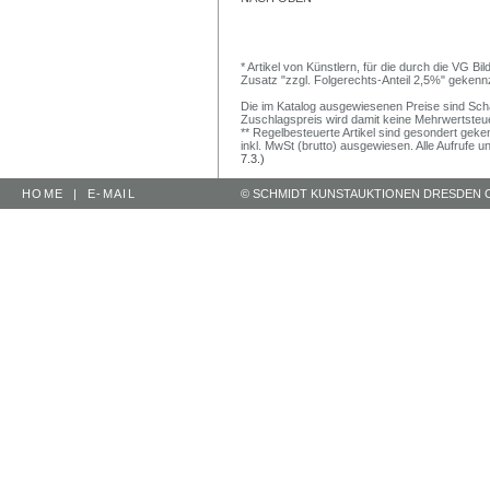
* Artikel von Künstlern, für die durch die VG 
Zusatz "zzgl. Folgerechts-Anteil 2,5%" gekenn
Die im Katalog ausgewiesenen Preise sind Schätz
Zuschlagspreis wird damit keine Mehrwertsteu
** Regelbesteuerte Artikel sind gesondert geken
inkl. MwSt (brutto) ausgewiesen. Alle Aufrufe 
7.3.)
HOME
|
E-MAIL
© SCHMIDT KUNSTAUKTIONEN DRESDEN