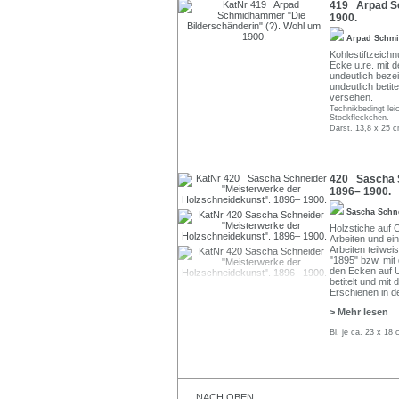
419 Arpad Sc
1900.
Arpad Schm
Kohlestiftzeich
Ecke u.re. mit 
undeutlich bezei
undeutlich beti
versehen.
Technikbedingt leic
Stockfleckchen.
Darst. 13,8 x 25 c
420 Sascha S
1896– 1900.
Sascha Schn
Holzstiche auf
Arbeiten und ein
Arbeiten teilweis
"1895" bzw. mit
den Ecken auf U
betitelt und mi
Erschienen in d
> Mehr lesen
Bl. je ca. 23 x 18
NACH OBEN