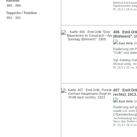
Rahmen
Minimal knickspurig
885 - 886
Papierstreifen auf
Pl. 15,2 x 19,4 cm
Teppiche / Textilien
891 - 901
406 Emil Orl
(Böhmen)". 1
Emil Orlik
18
Radierung mit Pl
"Orlik" und dati
Vgl. Katalog Gal
Minimal wellig, mi
Pl. 22,5 x 22 cm, 
407 Emil Orli
rechts). 1913.
Emil Orlik
18
Radierung auf gl
sowie u.li. vom 
Ch[arlottenburg]
Technikbedingt leic
Verso drei Stellen
Pl. 23,3 x 18,3 cm