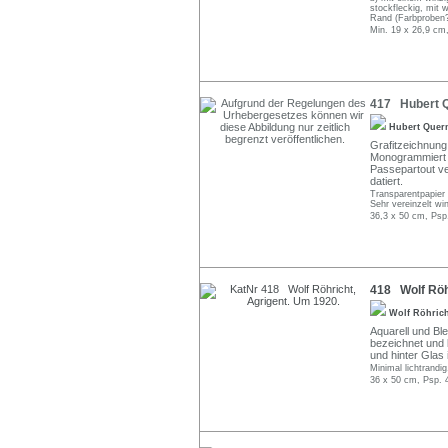
stockfleckig, mit 
Rand (Farbproben?
Min. 19 x 26,9 cm
417 Hubert Q
Hubert Quer
Grafitzeichnung,
Monogrammiert "
Passepartout ve
datiert.
Transparentpapier 
Sehr vereinzelt wi
36,3 x 50 cm, Psp
418 Wolf Röhr
Wolf Röhric
Aquarell und Ble
bezeichnet und b
und hinter Glas 
Minimal lichtrandig
36 x 50 cm, Psp. 