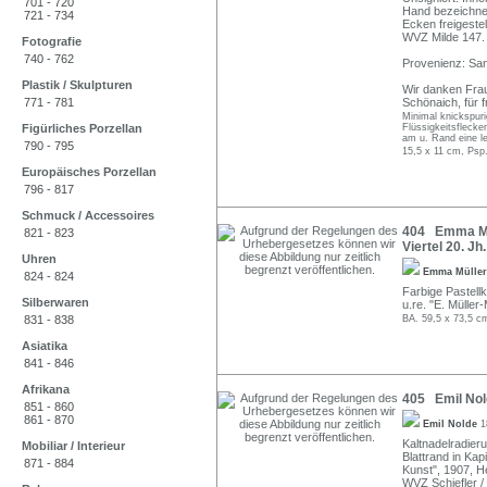
701 - 720
Hand bezeichnet
721 - 734
Ecken freigestel
WVZ Milde 147.
Fotografie
740 - 762
Provenienz: Sa
Plastik / Skulpturen
Wir danken Frau
771 - 781
Schönaich, für 
Minimal knickspurig
Figürliches Porzellan
Flüssigkeitsflecke
am u. Rand eine le
790 - 795
15,5 x 11 cm, Psp
Europäisches Porzellan
796 - 817
Schmuck / Accessoires
404 Emma Mül
821 - 823
Viertel 20. Jh.
Uhren
Emma Müller
824 - 824
Farbige Pastellk
Silberwaren
u.re. "E. Müller
831 - 838
BA. 59,5 x 73,5 c
Asiatika
841 - 846
Afrikana
405 Emil Nold
851 - 860
861 - 870
Emil Nolde
1
Kaltnadelradieru
Mobiliar / Interieur
Blattrand in Kap
871 - 884
Kunst", 1907, He
WVZ Schiefler / 