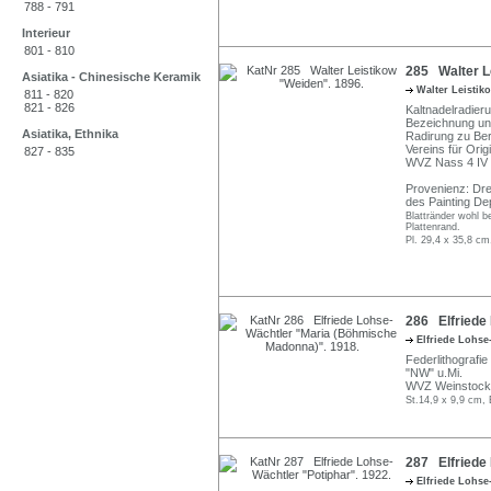
788 - 791
Interieur
801 - 810
285 Walter L
Asiatika - Chinesische Keramik
Walter Leisti
811 - 820
821 - 826
Kaltnadelradier
Bezeichnung unte
Asiatika, Ethnika
Radirung zu Berl
Vereins für Orig
827 - 835
WVZ Nass 4 IV a
Provenienz: Dre
des Painting De
Blattränder wohl b
Plattenrand.
Pl. 29,4 x 35,8 cm
286 Elfriede
Elfriede Lohs
Federlithografi
"NW" u.Mi.
WVZ Weinstock 
St.14,9 x 9,9 cm, 
287 Elfriede 
Elfriede Lohs