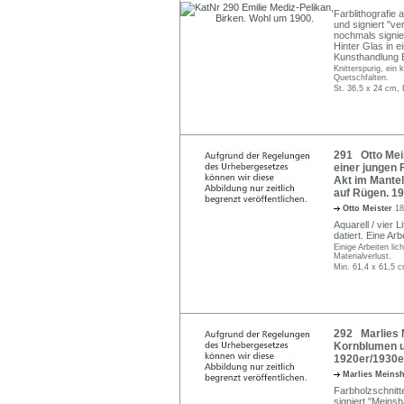
Farblithografie 
und signiert "ve
nochmals signie
Hinter Glas in e
Kunsthandlung E
Knitterspurig, ein 
Quetschfalten.
St. 36,5 x 24 cm, 
291 Otto Meis
einer jungen F
Akt im Mantel
auf Rügen. 1
Otto Meister
18
Aquarell / vier Li
datiert. Eine Ar
Einige Arbeiten lic
Materialverlust.
Min. 61,4 x 61,5 
292 Marlies 
Kornblumen u
1920er/1930e
Marlies Meins
Farbholzschnitt
signiert "Meins