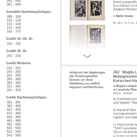
042 - 060
Rand typografisc
061 - 084
Erschienen im A
Adalbert Richter
Gemälde Nachkrieg/Zeitgen.
> Mehr lesen
085 - 100
101 - 120
Bl. 28 x 21,5 cm, 
121 - 140
141 - 160
161 - 175
Grafik 16.-18. Jh.
181 - 192
Grafik 19. Jh.
201 - 216
Grafik Moderne
221 - 241
242 - 260
282 Magda La
261 - 280
Monogrammist
281 - 300
Kurischen Haf
301 - 320
321 - 340
Magda Langens
341 - 354
Lieselotte Pl
Meran, Südtirol
Grafik Nachkrieg/Zeitgen.
a) Farbholzschni
361 - 381
und signiert "M
382 - 400
401 - 420
b) Aquarell über 
421 - 440
monogrammiert un
441 - 460
signiert und dati
461 - 480
481 - 500
c) Holzschnitt a
501 - 520
"1943 Lieselott
521 - 540
Verso mit Annot
541 - 560
a) Ecken mit leich