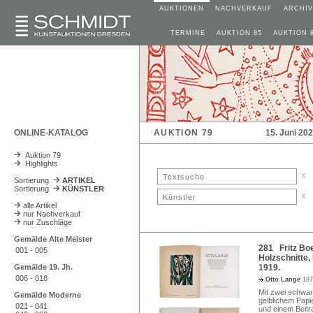
AUKTIONEN
NACHVERKAUF
ARCHIV
TERMINE
AUKTION 85
AUKTION 
ONLINE-KATALOG
AUKTION 79
15. Juni 20
Auktion 79
Highlights
x
Sortierung
ARTIKEL
Sortierung
KÜNSTLER
x
alle Artikel
nur Nachverkauf
nur Zuschläge
Gemälde Alte Meister
281 Fritz Boe
001 - 005
Holzschnitte,
Gemälde 19. Jh.
1919.
006 - 018
Otto Lange
187
Mit zwei schwar
Gemälde Moderne
gelblichem Papi
021 - 041
und einem Beitr