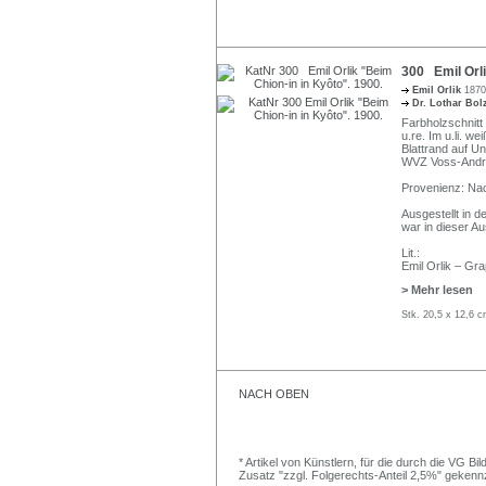
300 Emil Orli
Emil Orlik
1870
Dr. Lothar Bo
Farbholzschnitt 
u.re. Im u.li. w
Blattrand auf Un
WVZ Voss-Andr
Provenienz: Nac
Ausgestellt in 
war in dieser Au
Lit.:
Emil Orlik – Gra
> Mehr lesen
Stk. 20,5 x 12,6 c
NACH OBEN
* Artikel von Künstlern, für die durch die VG 
Zusatz "zzgl. Folgerechts-Anteil 2,5%" gekenn