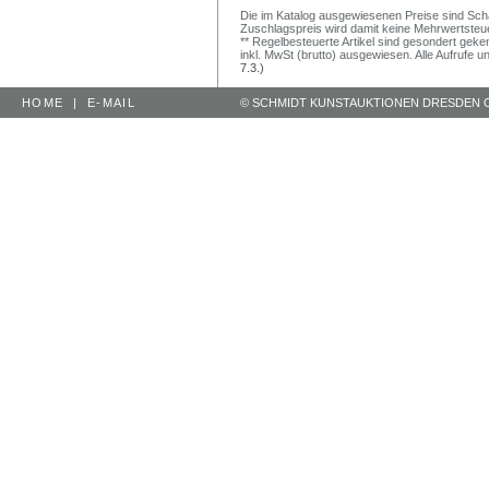
Die im Katalog ausgewiesenen Preise sind Schätz
Zuschlagspreis wird damit keine Mehrwertsteu
** Regelbesteuerte Artikel sind gesondert geken
inkl. MwSt (brutto) ausgewiesen. Alle Aufrufe 
7.3.)
HOME
|
E-MAIL
© SCHMIDT KUNSTAUKTIONEN DRESDEN