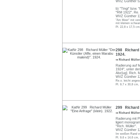
WVZ Günther 52
b) "Tingi" bzw. 
"RM 1922". Re. un
WVZ Günther 1
"Am Meer" mit vere
mit kleinen schwa
Pl. 22,8 x 17,5 cm
298 Richard M
1924.
Richard Mülle
Radierung auf f
1924", unter der 
Abz[ug]. Rich. M
WVZ Günther 1
Re.o. leicht ange
Pl. 9,7 x 30,8 cm,
299 Richard M
Richard Mülle
Radierung mit Pl
ligiert monogram
"Rich. Müller".
WVZ Günther 1
Im weißen Rand ve
Pl. 9,6 x 14,6 cm,