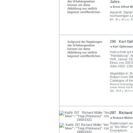
Jahre.
Ernst Alfred 
Aquarell. Signie
hochwertigen Le
BA. 30 x 45 cm, R
296 Karl Opf
Karl Opferma
Holzschnitt auf B
"Handabzug". Au
Heft, Januar 1
Eines von 200 
Söhn HDO 135
Abgebildet in: 
Robert Gore Rif
Catalogue of the
Minimal lichtrandi
sowie etwas knicksp
Stk. 29,6 x 24,5 c
297 Richard M
Richard Mülle
Radierungen auf 
a) "Am Meer" unt
Exemplaren.