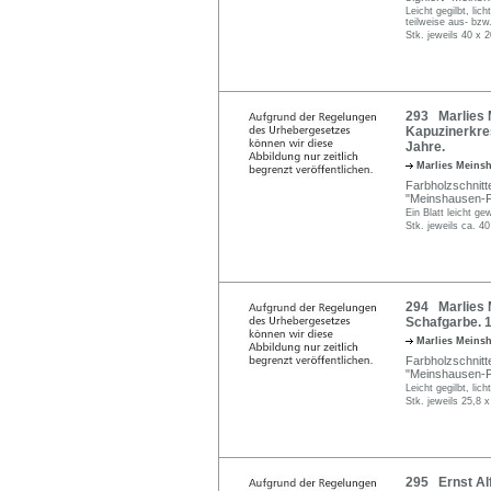
Leicht gegilbt, lic
teilweise aus- bzw
Stk. jeweils 40 x 
293 Marlies 
Kapuzinerkres
Jahre.
Marlies Meins
Farbholzschnitte
"Meinshausen-Fe
Ein Blatt leicht g
Stk. jeweils ca. 4
294 Marlies 
Schafgarbe. 
Marlies Meins
Farbholzschnitt
"Meinshausen-Fe
Leicht gegilbt, lic
Stk. jeweils 25,8 
295 Ernst Alf