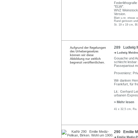
Federlithografi
"ELW".
WVZ Weinstock E
Version.
Blatt u.re. etwas 
Rand gerissen und
St. 19 x 19 cm, Bl
289 Ludwig M
Ludwig Meidn
Gouache und Aqu
schlecht lesbar 
Passepartout mo
Provenienz: Pr
Wir danken Herr
Frankfurt, für f
Lit.: Gerhard Le
urbanen Express
> Mehr lesen
41 x 32,5 cm, Ra.
290 Emilie Me
Emilie Mediz-P