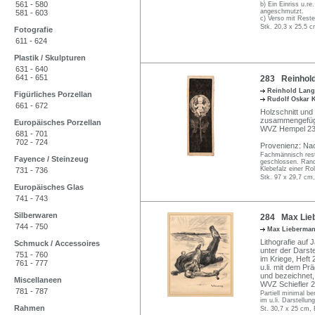
561 - 580
b) Ein Einriss u.re
angeschmutzt.
581 - 603
c) Verso mit Reste
Stk. 20,3 x 25,5 c
Fotografie
611 - 624
Plastik / Skulpturen
631 - 640
641 - 651
283 Reinhold
Reinhold Lan
Figürliches Porzellan
Rudolf Oskar 
661 - 672
Holzschnitt und
zusammengefügt. 
Europäisches Porzellan
WVZ Hempel 23
681 - 701
702 - 724
Provenienz: Nac
Fachmännisch resta
Fayence / Steinzeug
geschlossen. Randb
Klebefalz einer Ro
731 - 736
Stk. 97 x 29,7 cm,
Europäisches Glas
741 - 743
Silberwaren
284 Max Lieb
744 - 750
Max Lieberma
Lithografie auf 
Schmuck / Accessoires
unter der Darst
751 - 760
im Kriege, Heft 
761 - 777
u.li. mit dem P
und bezeichnet,
Miscellaneen
WVZ Schiefler 20
781 - 787
Partiell minimal b
im u.li. Darstellun
Rahmen
St. 30,7 x 25 cm, 