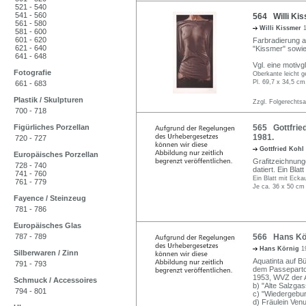
521 - 540
541 - 560
564 Willi Ki
561 - 580
Willi Kissmer
581 - 600
601 - 620
Farbradierung au
621 - 640
"Kissmer" sowie 
641 - 648
Vgl. eine motivg
Fotografie
Oberkante leicht g
Pl. 69,7 x 34,5 cm
661 - 683
Plastik / Skulpturen
Zzgl. Folgerechts
700 - 718
Figürliches Porzellan
565 Gottfried
1981.
720 - 727
Gottfried Kohl
Europäisches Porzellan
Grafitzeichnun
728 - 740
datiert. Ein Bla
741 - 760
Ein Blatt mit Ecka
761 - 779
Je ca. 36 x 50 cm
Fayence / Steinzeug
781 - 786
Europäisches Glas
787 - 789
566 Hans Kör
Hans Körnig
1
Silberwaren / Zinn
Aquatinta auf Bü
791 - 793
dem Passepartout
1953, WVZ der A
Schmuck / Accessoires
b) "Alte Salzga
794 - 801
c) "Wiedergebur
d) Fräulein Ven