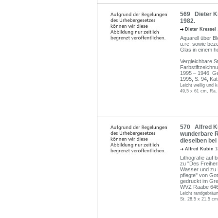
569 Dieter K
1982.
Dieter Kressel
Aquarell über Bl
u.re. sowie beze
Glas in einem 
Vergleichbare St
Farbstiftzeichn
1995 – 1946. G
1995, S. 94, Kat
Leicht wellig und 
49,5 x 61 cm, Ra.
570 Alfred Ku
wunderbare R
dieselben bei
Alfred Kubin
1
Lithografie auf b
zu "Des Freihe
Wasser und zu L
pflegte" von Got
gedruckt im Gre
WVZ Raabe 646
Leicht randgebräunt
St. 28,5 x 21,5 cm