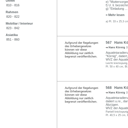
Uhren
e) "Muttersorge
810 - 816
f) U. li. bezeic
g) "Einladung
...
Rahmen
> Mehr lesen
820 - 822
a) Pl. 33 x 25,3 c
Mobiliar / Interieur
823 - 842
Asiatika
851 - 860
567 Hans Kör
Hans Körnig
1
Aquatintaradieru
"Körnig", datiert
WVZ der Aquati
Leicht knickspurig
Pl. 50 x 40 cm, Bl
568 Hans Kör
Hans Körnig
1
Aquatintaradieru
datiert u.re., d
Abzügen.
WVZ der Aquati
Partiell knickspur
Pl. 40,5 x 25 cm, 