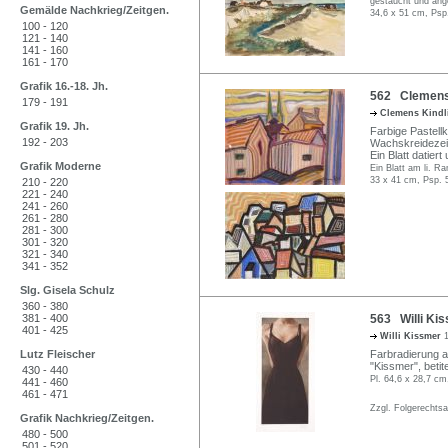
gestaucht und an
Gemälde Nachkrieg/Zeitgen.
34,6 x 51 cm, Psp
100 - 120
121 - 140
141 - 160
161 - 170
Grafik 16.-18. Jh.
562 Clemens 
179 - 191
Clemens Kind
Grafik 19. Jh.
Farbige Pastell
192 - 203
Wachskreidezeic
Ein Blatt datier
Grafik Moderne
Ein Blatt am li. Ra
33 x 41 cm, Psp. 
210 - 220
221 - 240
241 - 260
261 - 280
281 - 300
301 - 320
321 - 340
341 - 352
Slg. Gisela Schulz
360 - 380
381 - 400
563 Willi Ki
401 - 425
Willi Kissmer
Lutz Fleischer
Farbradierung au
"Kissmer", betit
430 - 440
Pl. 64,6 x 28,7 cm
441 - 460
461 - 471
Zzgl. Folgerechts
Grafik Nachkrieg/Zeitgen.
480 - 500
501 - 520