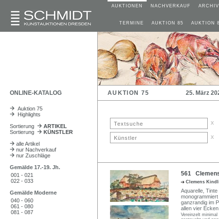
AUKTIONEN
NACHVERKAUF
ARCHIV
TERMINE
AUKTION 85
AUKTION 
ONLINE-KATALOG
AUKTION 75
25. März 20
Auktion 75
Highlights
x
Sortierung
ARTIKEL
Sortierung
KÜNSTLER
x
alle Artikel
nur Nachverkauf
nur Zuschläge
Gemälde 17.-19. Jh.
561 Clemens 
001 - 021
022 - 033
Clemens Kind
Aquarelle, Tinte 
Gemälde Moderne
monogrammiert "C
040 - 060
ganzrandig im P
061 - 080
allen vier Ecken
081 - 087
Vereinzelt minimal