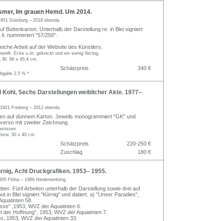
ssmer, Im grauen Hemd. Um 2014.
1951 Duisburg – 2018 ebenda
f Büttenkarton. Unterhalb der Darstellung re. in Blei signiert
li. nummeriert "57/250".
leiche Arbeit auf der Website des Künstlers.
ewellt. Ecke u.re. geknickt und ein wenig fleckig.
, Bl. 86 x 45,4 cm.
Schätzpreis
340 €
abgabe 2.5 % *
 Kohl, Sechs Darstellungen weiblicher Akte. 1977–
1921 Freiberg – 2012 ebenda
gen auf dünnem Karton. Jeweils monogrammiert "GK" und
tt verso mit zweiter Zeichnung.
usrissen.
 bzw. 30 x 40 cm.
Schätzpreis
220-250 €
Zuschlag
180 €
nig, Acht Druckgrafiken. 1953– 1955.
905 Flöha – 1989 Niederwinkling
tten. Fünf Arbeiten unterhalb der Darstellung sowie drei auf
 in Blei signiert "Körnig" und datiert. a) "Unser Paradies",
quatinten 58.
ssse" ,1953, WVZ der Aquatinten 6.
t der Hoffnung", 1953, WVZ der Aquatinten 7.
us, 1953, WVZ der Aquatinten 33.