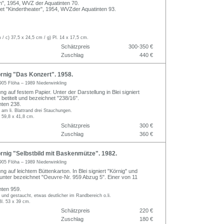
n", 1954, WVZ der Aquatinten 70.
hnet "Kindertheater", 1954, WVZder Aquatinten 93.
m / c) 37,5 x 24,5 cm / g) Pl. 14 x 17,5 cm.
Schätzpreis
300-350 €
Zuschlag
440 €
nig "Das Konzert". 1958.
905 Flöha – 1989 Niederwinkling
ng auf festem Papier. Unter der Darstellung in Blei signiert
, betitelt und bezeichnet "238/16".
nten 238.
, am li. Blattrand drei Stauchungen.
. 59,8 x 41,8 cm.
Schätzpreis
300 €
Zuschlag
360 €
nig "Selbstbild mit Baskenmütze". 1982.
905 Flöha – 1989 Niederwinkling
ng auf leichtem Büttenkarton. In Blei signiert "Körnig" und
arunter bezeichnet "Oeuvre-Nr. 959 Abzug 5". Einer von 11
nten 959.
ig und gestaucht, etwas deutlicher im Randbereich o.li.
Bl. 53 x 39 cm.
Schätzpreis
220 €
Zuschlag
180 €