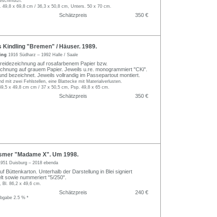
geschmutzt.
. 49,8 x 69,8 cm / 36,3 x 50,8 cm, Unters. 50 x 70 cm.
Schätzpreis
350 €
Kindling "Bremen" / Häuser. 1989.
ling
1916 Südharz – 1992 Halle / Saale
kreidezeichnung auf rosafarbenem Papier bzw.
hnung auf grauem Papier. Jeweils u.re. monogrammiert "CKi".
t und bezeichnet. Jeweils vollrandig im Passepartout montiert.
nd mit zwei Fehlstellen, eine Blattecke mit Materialverlusten.
59,5 x 49,8 cm cm / 37 x 50,5 cm, Psp. 49,8 x 65 cm.
Schätzpreis
350 €
ssmer "Madame X". Um 1998.
1951 Duisburg – 2018 ebenda
f Büttenkarton. Unterhalb der Darstellung in Blei signiert
elt sowie nummeriert "5/250".
, Bl. 86,2 x 49,6 cm.
Schätzpreis
240 €
abgabe 2.5 % *