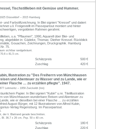
ressel, Tischstillleben mit Gemüse und Hummer.
1925 Düsseldorf – 2015 Hamburg
ei- und Farbstiftzeichnung. In Blei signiert "Kressel" und datiert
ichnet u.li. Freigestellt im Passepartout montiert und hinter
hochwertigen, vergoldeten Rahmen gerahmt.
illleben, u.a. "Pflaumen", 1990, Aquarell über Blei- und
ung, abgebildet in: Gädeke, Thomas: Diether Kressel. Rückblick
emälde, Gouachen, Zeichnungen, Druckgraphik. Hamburg
.Nr. 75.
kaum sichtbar randgebräunt.
 70,6 x 81,5 cm.
Schätzpreis
500 €
Zuschlag
420 €
bin, Illustration zu "Des Freiherrn von Münchhausen
eisen und Abenteuer zu Wasser und zu Lande, wie er
 einer Flasche … zu erzählen pflegte". 1947.
877 Leitmeritz – 1959 Zwickeldt (Inn)
räunlichem Papier. In Blei signiert "Kubin" u.re. Titelillustration
rrn von Münchhausen wunderbare Reisen und Abenteuer zu
ande, wie er dieselben bei einer Flasche … zu erzählen
tfried August Bürger, mit 12 Illustrationen von Alfred Kubin,
gorius-Verlag Regensburg. Im Passepartout.
.
, der li. Blattrand gerade beschnitten.
, Bl. 36,7 x 26 cm, Psp. 50 x 40 cm.
Schätzpreis
180 €
Zuschlag
220 €