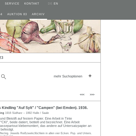
SERVICE
KONTAKT
DE
EN
84
AUKTION 83
ARCHIV
23
+
mehr Suchoptionen
<<<
>>>
Kindling "Auf Sylt" / "Campen" (bei Emden). 1936.
ling
1916 Südharz – 1992 Halle / Saale
und Bleistift auf festem Papier. Eine Arbeit in Tinte
Ki", beide datiert, betitelt und bezeichnet. Eine Arbeit
assepartout klebemontiert, das andere auf Untersatzpapier an
 befestigt.
 fleckig. Jeweils Reißzwekcllöchlein in allen vier Ecken. Psp. und Unters.