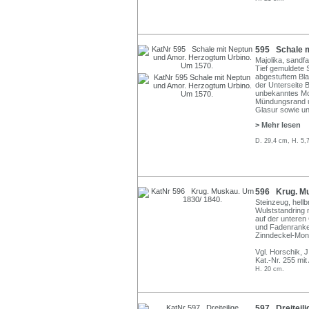
595 Schale m
Majolika, sandf
Tief gemuldete 
abgestuftem Bl
der Unterseite B
unbekanntes Mo
Mündungsrand unt
Glasur sowie un
> Mehr lesen
D. 29,4 cm, H. 5,
596 Krug. Mu
Steinzeug, hell
Wulststandring 
auf der unteren
und Fadenranke
Zinndeckel-Monti
Vgl. Horschik, 
Kat.-Nr. 255 mit
H. 20 cm.
597 Dreiteil