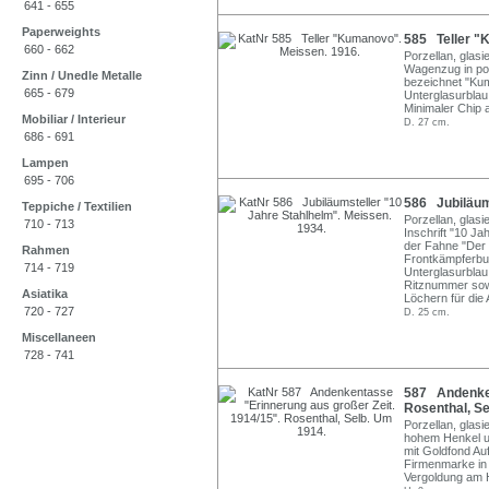
641 - 655
Paperweights
585 Teller "
660 - 662
Porzellan, glasi
Wagenzug in pol
Zinn / Unedle Metalle
bezeichnet "Ku
665 - 679
Unterglasurblau
Minimaler Chip 
Mobiliar / Interieur
D. 27 cm.
686 - 691
Lampen
695 - 706
586 Jubiläums
Teppiche / Textilien
Porzellan, glasi
710 - 713
Inschrift "10 J
der Fahne "Der 
Rahmen
Frontkämpferbun
714 - 719
Unterglasurblau
Ritznummer sowi
Asiatika
Löchern für die
720 - 727
D. 25 cm.
Miscellaneen
728 - 741
587 Andenken
Rosenthal, Se
Porzellan, glas
hohem Henkel u
mit Goldfond Au
Firmenmarke in 
Vergoldung am 