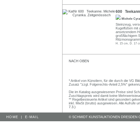
600 Teekanne
Michele Cyr
Steinzeug, vers
Kugelfüßen mit 
ansetzendem Hen
großflächigem S
Ritzmonogramm
H. 15 cm, D. 17 c
NACH OBEN
* Artikel von Künstlern, für die durch die VG 
Zusatz "zzgl. Folgerechts-Anteil 2,5%" gekenn
Die im Katalog ausgewiesenen Preise sind Schätz
Zuschlagspreis wird damit keine Mehrwertsteu
** Regelbesteuerte Artikel sind gesondert geken
inkl. MwSt (brutto) ausgewiesen. Alle Aufrufe 
7.3.)
HOME
|
E-MAIL
© SCHMIDT KUNSTAUKTIONEN DRESDEN