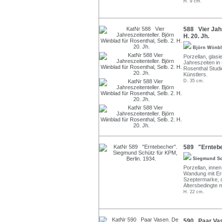
H. 9 cm.
588 Vier Jahre
H. 20. Jh.
Björn Wiinb
Porzellan, glasi
Jahreszeiten in
Rosenthal Studi
Künstlers.
D. 35 cm.
589 "Erntebe
Siegmund S
Porzellan, innen
Wandung mit Ern
Szeptermarke, 
Altersbedingte
H. 22 cm.
590 Paar Vase