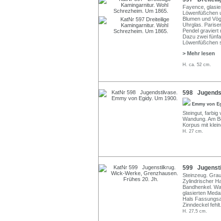
Fayence, glasie
Löwenfüßchen u
Blumen und Vögel
Uhrglas. Parise
Pendel graviert 
Dazu zwei fünfa
Löwenfüßchen s
> Mehr lesen
H. ca. 52 cm.
598 Jugendst
Emmy von E
Steingut, farbig
Wandung. Am Bod
Korpus mit klei
H. 27 cm.
599 Jugensti
Steinzeug. Grau
Zylindrischer H
Bandhenkel. Wa
glasierten Med
Hals Fassungsa
Zinndeckel fehlt
H. 27,5 cm.