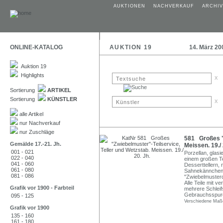
AUKTIONEN
NACHVERKAUF
ARCHIV
ONLINE-KATALOG
AUKTION 19
14. März 20
Auktion 19
Highlights
x
Sortierung
ARTIKEL
Sortierung
KÜNSTLER
x
alle Artikel
nur Nachverkauf
nur Zuschläge
581 Großes "Z
Gemälde 17.-21. Jh.
Meissen. 19./ 
001 - 021
Porzellan, glasi
022 - 040
einem großen Te
041 - 060
Desserttellern,
061 - 080
Sahnekännchen, 
081 - 086
"Zwiebelmusterd
Alle Teile mit 
Grafik vor 1900 - Farbteil
mehrere Schlei
Gebrauchsspuren,
095 - 125
Verschiedene Maß
Grafik vor 1900
135 - 160
161 - 180