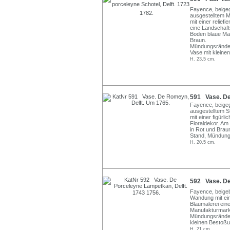
Fayence, beigeg
ausgestelltem 
mit einer reliefi
eine Landschaft
Boden blaue Man
Braun.
Mündungsränder 
Vase mit kleine
H. 23,5 cm.
591 Vase. De
Fayence, beigeg
ausgestelltem 
mit einer figürl
Floraldekor. Am
in Rot und Brau
Stand, Mündung
H. 20,5 cm.
592 Vase. De 
Fayence, beigeb
Wandung mit eine
Blaumalerei ein
Manufakturmarke
Mündungsränder
kleinen Bestoß
H. 21 cm.