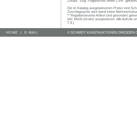
Zusatz "zzgl. Folgerechts-Anteil 2,5%" gekenn
Die im Katalog ausgewiesenen Preise sind Schätz
Zuschlagspreis wird damit keine Mehrwertsteu
** Regelbesteuerte Artikel sind gesondert geken
inkl. MwSt (brutto) ausgewiesen. Alle Aufrufe 
7.3.)
HOME
|
E-MAIL
© SCHMIDT KUNSTAUKTIONEN DRESDEN