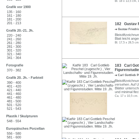
Bl. 18 x 13,5 cm, 
Grafik vor 1900
135 - 160
161 - 180
181 - 200
201 - 213
182 Gustav Fr
Gustav Friedri
Grafik 20.-21. Jh.
Bleistiftzeichnun
220 - 240
Blatt leicht ang
241 - 260
261 - 280
Bl. 17,5 x 28,5 cm
281 - 300
301 - 320
321 - 340
341 - 364
Fotografie
183 Carl Gott
Figurenstudien
370 - 382
Carl Gottlieb 
Grafik 20. Jh. - Farbteil
Bleistiftzeichnun
390 - 400
versehen. Auf U
401 - 420
Blätter untersc
421 - 440
und minimal flec
441 - 460
Ca. 17 x 10,5 cm.
461 - 480
481 - 500
501 - 520
521 - 543
Plastik / Skulpturen
548 - 554
Europäisches Porzellan
556 - 580
581 - 600