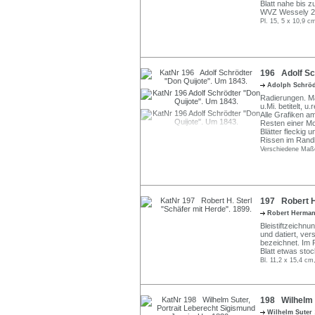
Blatt nahe bis z
WVZ Wessely 2
Pl. 15, 5 x 10,9 c
196 Adolf Sc
Adolph Schrö
Radierungen. Map
u.Mi. betitelt, u.
Alle Grafiken am
Resten einer Mo
Blätter fleckig u
Rissen im Rand
Verschiedene Maße
197 Robert H.
Robert Herman
Bleistiftzeichnu
und datiert, ve
bezeichnet. Im P
Blatt etwas stoc
Bl. 11,2 x 15,4 cm
198 Wilhelm S
Wilhelm Suter