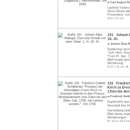
Carl August R
Lavierte Federz
Verso Reste alt
Provenienz: vor
16,6 x 21 cm.
191 Johann El
18. Jh.
Johann Elias 
Radierung nach e
"Joh. Hein. Roos
"Cum Pr. Sac. Ca
Blatt knapp gesc
Montierung.
Pl.27 x 31 cm, Bl.
192 Friedrich
Kirch zu Dre
13ten bis den
Friedrich Gott
Kupferstich aus
Neustadt bey Dre
Darstellung betit
Blatt etwas ang
Montierungen.
Pl. 14,4 x 25,4 cm