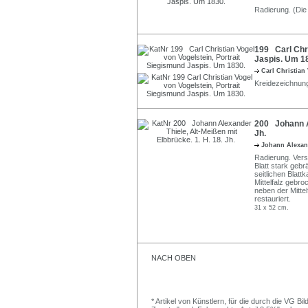
Radierung. (Die
199 Carl Chri
Jaspis. Um 1
Carl Christian
Kreidezeichnung
200 Johann Al
Jh.
Johann Alexan
Radierung. Vers
Blatt stark gebr
seitlichen Blattk
Mittelfalz gebro
neben der Mittel
restauriert.
31 x 52 cm.
NACH OBEN
* Artikel von Künstlern, für die durch die VG 