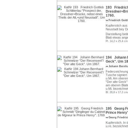
193 Friedrich
Dresdner=Brüc
1760.
Friedrich Gott
Kupferstich aus
Neustadt bey Dre
Darstellung betit
Blatt etwas ang
Pl. 14,2 x 25,4 cm
194 Johann B
Geck". Um 18
Johann Bernh
Federzeichnungen
Tusche signiert 
u.Mi. Am oberen
"Der alte Geck" 
am oberen Blattr
u.Mi. bezeichne
Bl. 26,8 x 17,2 cm
195 Georg Fri
Prince Henry"
Georg Friedri
Kupferstich. In d
u.re. bezeichne