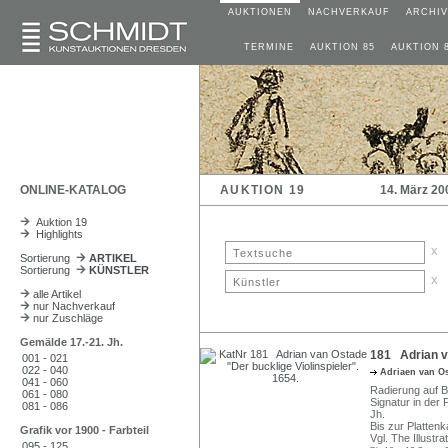
AUKTIONEN
NACHVERKAUF
ARCHIV
TERMINE
AUKTION 85
AUKTION 
ONLINE-KATALOG
AUKTION 19
14. März 20
Auktion 19
Highlights
x
Sortierung
ARTIKEL
Sortierung
KÜNSTLER
x
alle Artikel
nur Nachverkauf
nur Zuschläge
Gemälde 17.-21. Jh.
181 Adrian va
001 - 021
022 - 040
Adriaen van O
041 - 060
Radierung auf B
061 - 080
Signatur in der 
081 - 086
Jh.
Bis zur Plattenk
Grafik vor 1900 - Farbteil
Vgl. The Illustr
095 - 125