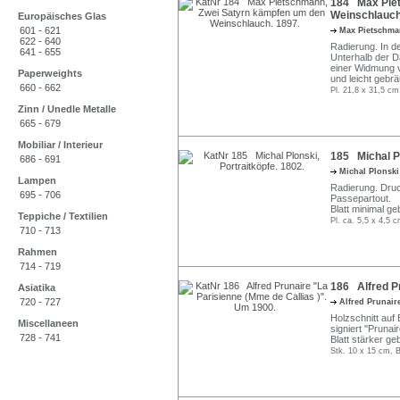
184 Max Piet
Weinschlauch
Europäisches Glas
601 - 621
Max Pietschm
622 - 640
Radierung. In de
641 - 655
Unterhalb der Da
einer Widmung v
Paperweights
und leicht gebrä
660 - 662
Pl. 21,8 x 31,5 cm
Zinn / Unedle Metalle
665 - 679
Mobiliar / Interieur
185 Michal Pl
686 - 691
Michal Plonsk
Lampen
Radierung. Druck
695 - 706
Passepartout.
Blatt minimal ge
Teppiche / Textilien
Pl. ca. 5,5 x 4,5 
710 - 713
Rahmen
714 - 719
186 Alfred Pr
Asiatika
720 - 727
Alfred Prunai
Holzschnitt auf
Miscellaneen
signiert "Prunai
728 - 741
Blatt stärker ge
Stk. 10 x 15 cm, B