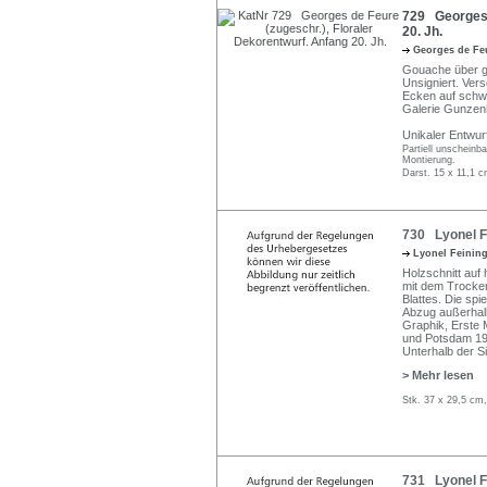
729 Georges d
20. Jh.
Georges de F
Gouache über ga
Unsigniert. Ver
Ecken auf schwa
Galerie Gunzen
Unikaler Entwurf
Partiell unscheinba
Montierung.
Darst. 15 x 11,1 c
730 Lyonel F
Lyonel Feinin
Holzschnitt au
mit dem Trocke
Blattes. Die spie
Abzug außerhal
Graphik, Erste 
und Potsdam 19
Unterhalb der S
> Mehr lesen
Stk. 37 x 29,5 cm,
731 Lyonel Fe