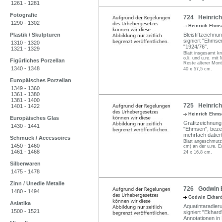
1261 - 1281
Fotografie
724 Heinrich
1290 - 1302
Heinrich Ehm
Plastik / Skulpturen
Bleistiftzeichnun
signiert "Ehmsen
1310 - 1320
"1924/76".
1321 - 1329
Blatt insgesamt kn
o.li. und u.re. mit
Figürliches Porzellan
Reste älterer Mont
1340 - 1348
40 x 57,5 cm.
Europäisches Porzellan
1349 - 1360
1361 - 1380
1381 - 1400
725 Heinrich
1401 - 1422
Heinrich Ehm
Europäisches Glas
Grafitzeichnung a
1430 - 1441
"Ehmsen", bezeic
mehrfach datier
Schmuck / Accessoires
Blatt angeschmutzt
1450 - 1460
cm) an der u.re. E
1461 - 1468
24 x 16,8 cm.
Silberwaren
1475 - 1478
Zinn / Unedle Metalle
726 Godwin E
1480 - 1494
Godwin Ekhar
Asiatika
Aquatintaradieru
1500 - 1521
signiert "Ekhard"
Annotationen in