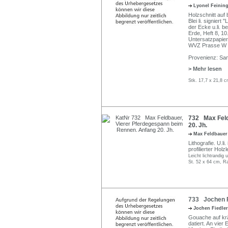
Lyonel Feinin
Holzschnitt auf 
Blei li. signier
der Ecke u.li. b
Erde, Heft 8, 10
Untersatzpapier 
WVZ Prasse W 
Provenienz: Samm
> Mehr lesen
Stk. 17,7 x 21,8 c
732 Max Feld
20. Jh.
Max Feldbaue
Lithografie. U.li
profilierter Holz
Leicht lichtrandig 
St. 52 x 64 cm, R
733 Jochen Fi
Jochen Fiedle
Gouache auf kräf
datiert. An vier