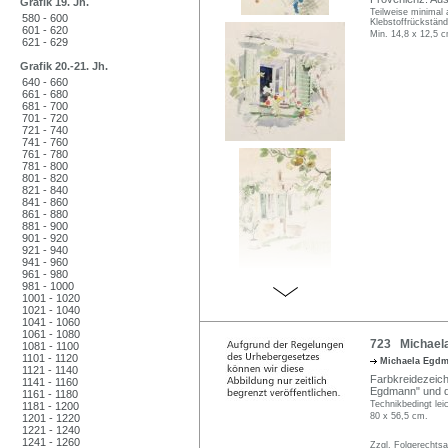
Grafik 19. Jh.
Teilweise minimal 
580 - 600
Klebstoffrückständ
601 - 620
Min. 14,8 x 12,5 
621 - 629
Grafik 20.-21. Jh.
640 - 660
661 - 680
681 - 700
701 - 720
721 - 740
741 - 760
761 - 780
781 - 800
801 - 820
821 - 840
841 - 860
861 - 880
881 - 900
901 - 920
921 - 940
941 - 960
961 - 980
981 - 1000
1001 - 1020
1021 - 1040
1041 - 1060
1061 - 1080
723 Michaela
1081 - 1100
1101 - 1120
Michaela Egd
1121 - 1140
Farbkreidezeich
1141 - 1160
Egdmann" und da
1161 - 1180
Technikbedingt lei
1181 - 1200
80 x 56,5 cm.
1201 - 1220
1221 - 1240
1241 - 1260
Zzgl. Folgerechts