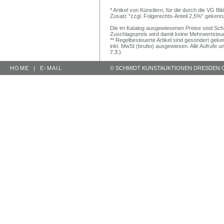
* Artikel von Künstlern, für die durch die VG 
Zusatz "zzgl. Folgerechts-Anteil 2,5%" gekenn
Die im Katalog ausgewiesenen Preise sind Schätz
Zuschlagspreis wird damit keine Mehrwertsteu
** Regelbesteuerte Artikel sind gesondert geken
inkl. MwSt (brutto) ausgewiesen. Alle Aufrufe 
7.3.)
HOME
|
E-MAIL
© SCHMIDT KUNSTAUKTIONEN DRESDEN