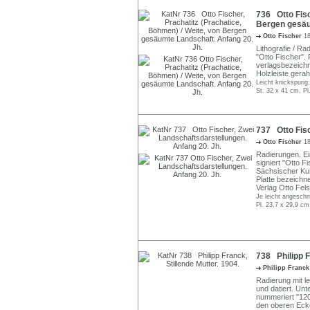
736 Otto Fisc
Bergen gesäu
Otto Fischer
18
Lithografie / Rad
"Otto Fischer".
verlagsbezeichne
Holzleiste gera
Leicht knickspurig.
St. 32 x 41 cm, P
737 Otto Fisc
Otto Fischer
18
Radierungen. Ein
signiert "Otto F
Sächsischer Kuns
Platte bezeichne
Verlag Otto Fels
Je leicht angeschm
Pl. 23,7 x 29,9 cm
738 Philipp F
Philipp Franc
Radierung mit le
und datiert. Unte
nummeriert "12
den oberen Ecke