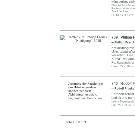
künstlerbezeich
Blatt leicht licht
Papierstreifen hin
Stockflecken.
Pl. 13,3 x 9,8 cm,
739 Philipp F
Philipp Franc
Kreidelithografie
U.re. typografis
versehen. Eine v
Kunst". Variabel
Re. Rand mehrfach 
Darst. 22 x 19 cm,
740 Rudolf F
Rudolf Franke
Farbholzschnitt a
betitelt und num
Leicht fingerspurig
Stk. 25 x 33 cm, B
NACH OBEN