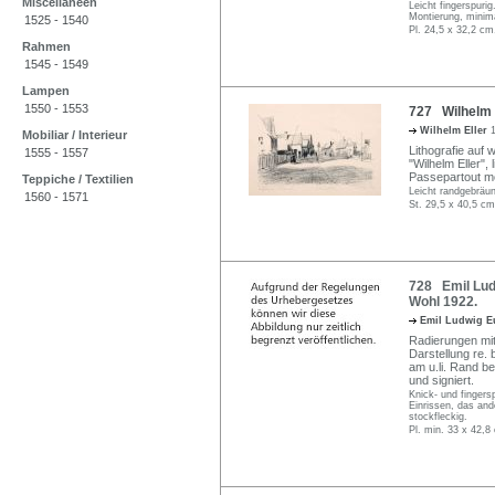
Miscellaneen
Leicht fingerspurig
Montierung, minim
1525 - 1540
Pl. 24,5 x 32,2 cm
Rahmen
1545 - 1549
Lampen
1550 - 1553
727 Wilhelm E
Wilhelm Eller
Mobiliar / Interieur
Lithografie auf 
1555 - 1557
"Wilhelm Eller",
Passepartout mo
Teppiche / Textilien
Leicht randgebräun
1560 - 1571
St. 29,5 x 40,5 cm
728 Emil Lud
Wohl 1922.
Emil Ludwig E
Radierungen mit 
Darstellung re. b
am u.li. Rand bet
und signiert.
Knick- und fingers
Einrissen, das an
stockfleckig.
Pl. min. 33 x 42,8