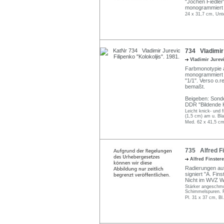
"Jochen Fiedler",
monogrammiert u
24 x 31,7 cm, Unt
734 Vladimir 
Vladimir Jurev
Farbmonotypie auf
monogrammiert (?)
"1/1". Verso o.re
bemaßt.
Beigeben: Sonde
DDR "Bildende K
Leicht knick- und 
(1,5 cm) am u. Bla
Med. 62 x 41,5 cm
735 Alfred Fi
Alfred Finster
Radierungen auf 
signiert "A. Finst
Nicht im WVZ Wi
Stärker angeschmu
Schimmelspuren. R
Pl. 31 x 37 cm, Bl