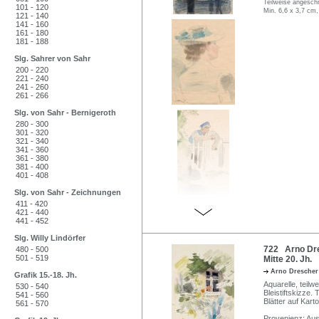
Teilweise angeschmu
101 - 120
Min. 6,6 x 3,7 cm,
121 - 140
141 - 160
161 - 180
181 - 188
Slg. Sahrer von Sahr
200 - 220
221 - 240
241 - 260
261 - 266
Slg. von Sahr - Bernigeroth
280 - 300
301 - 320
321 - 340
341 - 360
361 - 380
381 - 400
401 - 408
Slg. von Sahr - Zeichnungen
411 - 420
421 - 440
441 - 452
Slg. Willy Lindörfer
722 Arno Dre
480 - 500
501 - 519
Mitte 20. Jh.
Arno Dresche
Grafik 15.-18. Jh.
Aquarelle, teilwe
530 - 540
Bleistiftskizze.
541 - 560
Blätter auf Kart
561 - 570
Provenienz: Au