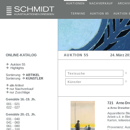
AUKTIONEN
NACHVERKAUF
ARCHIV
TERMINE
AUKTION 85
AUKTION 
ONLINE-KATALOG
AUKTION 55
24. März 20
Auktion 55
Highlights
x
Sortierung
ARTIKEL
Sortierung
KÜNSTLER
x
alle Artikel
nur Nachverkauf
nur Zuschläge
Gemälde 16.-19. Jh.
721 Arno Dres
001 - 021
022 - 027
Arno Dresche
Aquarellierte Bl
Gemälde 20.-21. Jh.
Arbeit u.li. in B
031 - 040
Karton, teilweis
041 - 060
061 - 080
Provenienz: Au
081 - 100