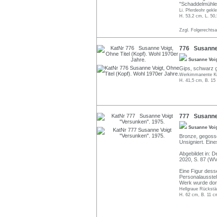
"Schaddelmühle
Li. Pferdeohr gekl
H. 53,2 cm, L. 50
Zzgl. Folgerechts
776 Susanne V
Susanne Voi
Gips, schwarz g
Werkimmanente Kr
H. 41,5 cm, B. 15
777 Susanne 
Susanne Voi
Bronze, gegosse
Unsigniert. Ein
Abgebildet in: D
2020, S. 87 (WV
Eine Figur dess
Personalausstel
Werk wurde dort
Hellgraue Rückstän
H. 62 cm, B. 11 c