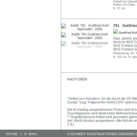
Partiell mit Übera
Krallen mit Chips.
H. 57 cm.
781 Gottfried
Gottfried Ko
Gips, getönt, pa
Nicht im WVZ Fr
WVZ Fröhlich-Sc
WVZ Fröhlich-Sc
Atelierspurig. Re.
H. 102 cm, H. ge
NACH OBEN
* Artikel von Künstlern, für die durch die VG 
Zusatz "zzgl. Folgerechts-Anteil 2,5%" gekenn
Die im Katalog ausgewiesenen Preise sind Schätz
Zuschlagspreis wird damit keine Mehrwertsteu
** Regelbesteuerte Artikel sind gesondert geken
inkl. MwSt (brutto) ausgewiesen. Alle Aufrufe 
7.3.)
HOME
|
E-MAIL
© SCHMIDT KUNSTAUKTIONEN DRESDEN