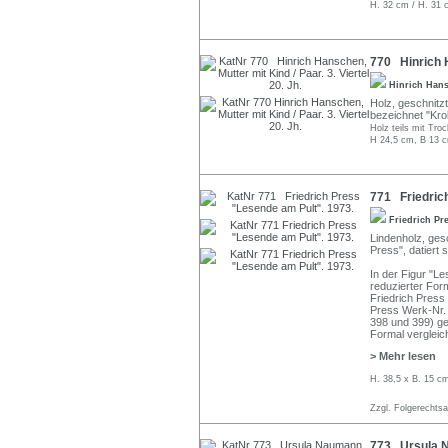
H. 32 cm / H. 31 
770 Hinrich Ha
Hinrich Han
Holz, geschnitzt,
bezeichnet "Kro
Holz teils mit Tro
H 24,5 cm, B 13 c
771 Friedric
Friedrich Pr
Lindenholz, gesc
Press", datiert 
In der Figur "Le
reduzierter For
Friedrich Press
Press Werk-Nr.
398 und 399) ge
Formal vergleich
> Mehr lesen
H. 38,5 x B. 15 cm
Zzgl. Folgerechts
773 Ursula N