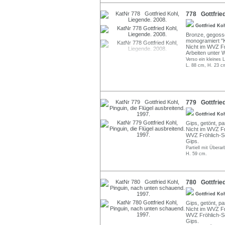
778 Gottfried
Gottfried Ko
Bronze, gegosse
monogramiert "K
Nicht im WVZ Fr
Arbeiten unter 
Verso ein kleines 
L. 88 cm, H. 23 c
779 Gottfried
Gottfried Ko
Gips, getönt, pa
Nicht im WVZ Fr
WVZ Fröhlich-Sc
Gips.
Partiell mit Übera
H. 59 cm.
780 Gottfried
Gottfried Ko
Gips, getönt, pa
Nicht im WVZ Fr
WVZ Fröhlich-Sc
Gips.