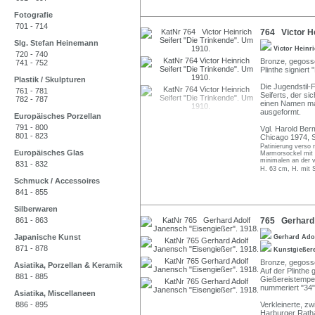
Fotografie
701 - 714
764 Victor He
Slg. Stefan Heinemann
Victor Heinri
720 - 740
Bronze, gegossen
741 - 752
Plinthe signiert
Plastik / Skulpturen
Die Jugendstil-
761 - 781
Seiferts, der s
782 - 787
einen Namen ma
ausgeformt.
Europäisches Porzellan
791 - 800
Vgl. Harold Ber
801 - 823
Chicago 1974, S
Patinierung verso m
Europäisches Glas
Marmorsockel mit e
minimalen an der v
831 - 832
H. 63 cm, H. mit 
Schmuck / Accessoires
841 - 855
Silberwaren
861 - 863
765 Gerhard 
Japanische Kunst
Gerhard Ado
871 - 878
Kunstgießer
Bronze, gegosse
Asiatika, Porzellan & Keramik
Auf der Plinthe 
881 - 885
Gießereistempe
nummeriert "34"
Asiatika, Miscellaneen
886 - 895
Verkleinerte, z
Harburger Ratha