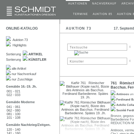
AUKTIONEN
NACHVERKAUF
ARCHIV
TERMINE
AUKTION 85
AUKTION 
ONLINE-KATALOG
AUKTION 73
17. Septem
Auktion 73
Highlights
x
Sortierung
ARTIKEL
Sortierung
KÜNSTLER
x
alle Artikel
nur Nachverkauf
nur Zuschläge
761 Römische
Gemälde 16.-19. Jh.
Bacchus. Fer
001 - 021
Antinoos
um 
022 - 033
Ferdinand B
Gemälde Moderne
Achille Coll
041 - 061
062 - 080
Société Ferd
081 - 100
Bronze, gegosse
101 - 108
Barbedienne Fo
REDUCTION ME
Gemälde Nachkrieg/Zeitgen.
120 - 140
Antinoos, vermu
141 - 160
Chr.), ging in d