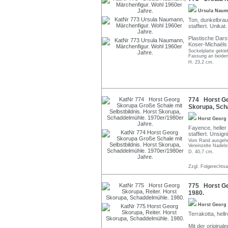
Ursula Nau
Ton, dunkelbrau
staffiert. Unika
Plastische Dars
Koser-Michaëls
Sockelplatte gekle
Fassung an beiden
H. 23,2 cm.
774 Horst Geo
Skorupa, Sch
Horst Georg
Fayence, heller
staffiert. Unsig
Vom Rand ausgehen
Vereinzelte Nadel
D. 40,7 cm.
Zzgl. Folgerechts
775 Horst Ge
1980.
Horst Georg
Terrakotta, hellr
Mit der origina