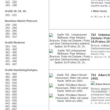
161 - 180
Nil ertrank. Had
181 - 198
verehrt wurde. 
Grafik 16.-19. Jh.
> Mehr lesen
201 - 221
H. 30,1 cm, B. 16
Nachlass Martin Pietzsch
230 - 240
241 - 260
261 - 280
281 - 300
762 Unbekannt
301 - 312
Zimbeln / Put
19./Frühes 20.
Grafik Moderne
Bronze, vollplas
321 - 341
Gießereistempel
342 - 360
Sockel farblich le
361 - 380
kleinem Chip.
381 - 400
H. 16,6 cm / H. 1
401 - 420
421 - 440
441 - 447
Grafik Nachkrieg/Zeitgen.
451 - 460
763 Albert Hi
461 - 480
1900.
481 - 500
501 - 520
Albert Hinr
521 - 540
541 - 560
Bronze, gegosse
561 - 580
"HUSSMANN". Har
581 - 600
schwarzen Natur
601 - 620
Zügel fehlend. Inn
621 - 640
partiell etwas bes
641 - 660
L. , H. 20,4 cm (o.
661 - 680
681 - 697