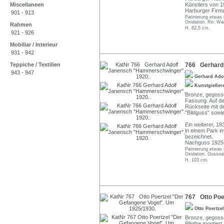
Miscellaneen
Künstlers von 1
Harburger Firma
901 - 913
Patinierung etwas 
Oxidation. Re. Wad
Rahmen
H. 82,5 cm.
921 - 926
Mobiliar / Interieur
931 - 942
Teppiche / Textilien
766 Gerhard 
943 - 947
Gerhard Ado
Kunstgießer
Bronze, gegosse
Fassung. Auf der
Rückseite mit 
"Bildguss" sowi
Ein weiterer, 1
in einem Park im
bezeichnet.
Nachguss 1925
Patinierung etwas 
Oxidation. Gussnah
H. 103 cm.
767 Otto Poe
Otto Poertze
Bronze, gegosse
Plinthe montiert