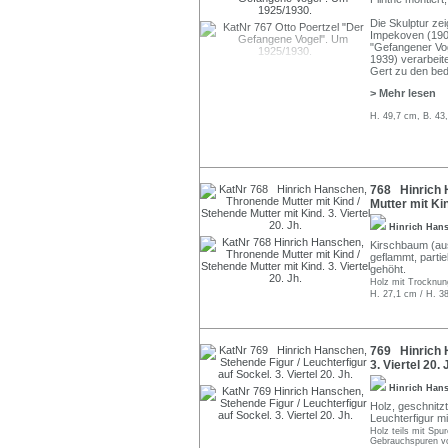
Die Skulptur ze
Impekoven (1904
"Gefangener Vog
1939) verarbei
Gert zu den bed
> Mehr lesen
H. 49,7 cm, B. 43
768 Hinrich 
Mutter mit Kin
Hinrich Han
Kirschbaum (aus
geflammt, partiel
gehöht.
Holz mit Trocknung
H. 27,1 cm / H. 3
769 Hinrich H
3. Viertel 20. 
Hinrich Han
Holz, geschnitzt
Leuchterfigur mi
Holz teils mit Spu
Gebrauchspuren v