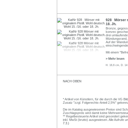
928 Mörser mi
18. Jh.
Bronze, gegossen
konvex geschwu
drei umlaufende, 
Mündungsrand, m
Auf der Wandung
einschwingender 
Mit einem "Befr
> Mehr lesen
H. 16,6 cm, D. 14 
NACH OBEN
* Artikel von Künstlern, für die durch die VG 
Zusatz "zzgl. Folgerechts-Anteil 2,5%" gekenn
Die im Katalog ausgewiesenen Preise sind Schätz
Zuschlagspreis wird damit keine Mehrwertsteu
** Regelbesteuerte Artikel sind gesondert geken
inkl. MwSt (brutto) ausgewiesen. Alle Aufrufe 
7.3.)