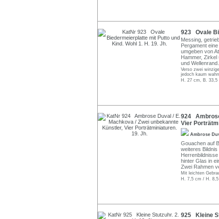
923 Ovale Bie
Messing, getrieb
Pergament eine 
umgeben von Att
Hammer, Zirkel 
und Wellenrand.
Verso zwei winzige
jedoch kaum wahr
H. 27 cm, B. 33,5
924 Ambrose 
Vier Porträtmi
Ambrose Du
Gouachen auf Bei
weiteres Bildni
Herrenbildnisse 
hinter Glas in 
Zwei Rahmen ve
Mit leichten Gebr
H. 7,5 cm / H. 8,5
925 Kleine Stu