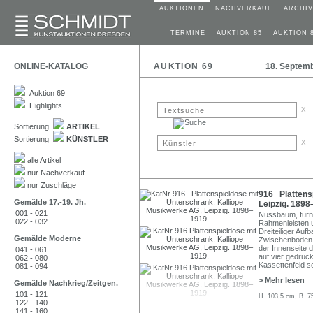
AUKTIONEN
NACHVERKAUF
ARCHIV
TERMINE
AUKTION 85
AUKTION 
ONLINE-KATALOG
AUKTION 69
18. Septem
Auktion 69
Highlights
x
Sortierung
ARTIKEL
Sortierung
KÜNSTLER
x
alle Artikel
nur Nachverkauf
nur Zuschläge
916 Plattens
Gemälde 17.-19. Jh.
Leipzig. 1898
001 - 021
Nussbaum, furnier
022 - 032
Rahmenleisten 
Dreiteiliger Au
Gemälde Moderne
Zwischenboden.
der Innenseite 
041 - 061
auf vier gedrück
062 - 080
Kassettenfeld s
081 - 094
> Mehr lesen
Gemälde Nachkrieg/Zeitgen.
101 - 121
H. 103,5 cm, B. 7
122 - 140
141 - 160