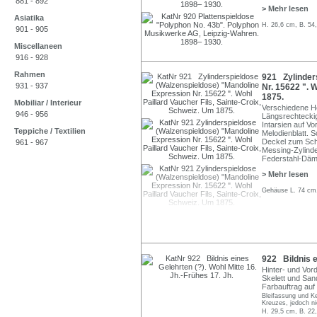
881 - 892
> Mehr lesen
Asiatika
H. 26,6 cm, B. 54
901 - 905
Miscellaneen
916 - 928
Rahmen
921 Zylinder
931 - 937
Nr. 15622 ". 
1875.
Mobiliar / Interieur
Verschiedene Höl
946 - 956
Längsrechteckig
Intarsien auf Vo
Teppiche / Textilien
Melodienblatt. 
Deckel zum Schu
961 - 967
Messing-Zylind
Federstahl-Däm
> Mehr lesen
Gehäuse L. 74 cm,
922 Bildnis e
Hinter- und Vord
Skelett und San
Farbauftrag auf
Bleifassung und Ke
Kreuzes, jedoch ni
H. 29,5 cm, B. 22