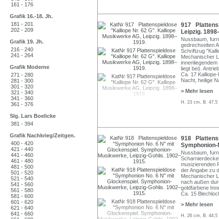
161 - 176
Grafik 16.-18. Jh.
181 - 201
917 Plattensp
202 - 209
Leipzig. 1898
Nussbaum, furni
Grafik 19. Jh.
gedrechselten A
216 - 240
Schriftzug "Kalli
241 - 264
Mechanischer L
innenliegendem
Grafik Moderne
liegt bei). Antri
Ca. 17 Kalliope-B
271 - 280
Nacht, heilige N
281 - 300
301 - 320
> Mehr lesen
321 - 340
341 - 360
H. 23 cm, B. 47,5
361 - 376
Slg. Lars Boelicke
381 - 394
Grafik Nachkrieg/Zeitgen.
918 Plattens
400 - 420
Symphonion-M
421 - 440
Nussbaum, furnie
441 - 460
Scharnierdeckel
461 - 480
musizierenden P
481 - 500
der Angabe zu d
501 - 520
Mechanischer Lo
521 - 540
nach außen durc
541 - 560
goldfarbene In
561 - 580
Ca. 15 Blechloch
581 - 600
601 - 620
> Mehr lesen
621 - 640
641 - 660
H. 26 cm, B. 44,5