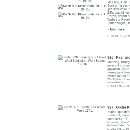
Messing, Glas, 
Sockel mit vier
gefüllten Vase,
Zifferblatt hint
Uhren, darauf n
Welle zur Regel
Birnenzeiger. H
> Mehr lesen
H. 31 cm, B. 22 c
926 Paar groß
Messing, reliefg
gerahmt von ge
gewölbte, glatte
förmig geschwu
zylindrischen Tü
Die Schilde mit v
wahrnehmbar.
H. 50,5 cm, B. 35
927 Große Ka
Kupfer, geschmi
rundem Querschni
nummeriert "4".
Mit vereinzelten O
leichten Dellen. B
D. 28,2 cm, L. 56