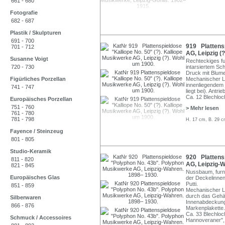
661 - 680
Fotografie
682 - 687
Plastik / Skulpturen
691 - 700
919 Plattensp
701 - 712
AG, Leipzig (
Susanne Voigt
Rechteckiges fu
720 - 730
intarsiertem Sch
Druck mit Blume
Figürliches Porzellan
Mechanischer L
innenliegendem
741 - 747
liegt bei). Antri
Ca. 12 Blechloch
Europäisches Porzellan
751 - 760
> Mehr lesen
761 - 780
781 - 798
H. 17 cm, B. 29 c
Fayence / Steinzeug
801 - 805
Studio-Keramik
920 Plattens
811 - 820
AG, Leipzig-
821 - 845
Nussbaum, furni
Europäisches Glas
der Deckelinnen
Putti.
851 - 859
Mechanischer L
durch das Gehäu
Silberwaren
Innenabdeckung 
866 - 876
Markenplakette.
Ca. 33 Blechloch
Schmuck / Accessoires
Hannoveraner",