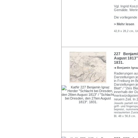
Vgl. Ingrid Kos
Gemälde. Werkv
Die vorliegende
> Mehr lesen
42,8 x 28,2 cm, Un
227 Benjamin
August 1813" 
1831.
Benjamin Igna
Radierungen auf
Darstellungen je
in Freiburg im B
Darstellungen je
Blatt" / "2tes B
innerhalb der Dar
merkwürdigsten 
neuern Zeit. In 
Jeweils partiell m
griff- und fingersp
bepreist, nummerie
restaurierten Zust
Bl. 48 x 56,8 cm.