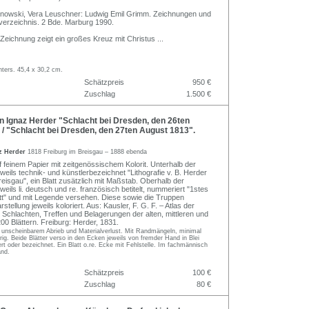
zinowski, Vera Leuschner: Ludwig Emil Grimm. Zeichnungen und
erzeichnis. 2 Bde. Marburg 1990.
 Zeichnung zeigt ein großes Kreuz mit Christus
...
ters. 45,4 x 30,2 cm.
Schätzpreis
950 €
Zuschlag
1.500 €
 Ignaz Herder "Schlacht bei Dresden, den 26ten
/ "Schlacht bei Dresden, den 27ten August 1813".
z Herder
1818 Freiburg im Breisgau – 1888 ebenda
 feinem Papier mit zeitgenössischem Kolorit. Unterhalb der
weils technik- und künstlerbezeichnet "Lithografie v. B. Herder
reisgau", ein Blatt zusätzlich mit Maßstab. Oberhalb der
weils li. deutsch und re. französisch betitelt, nummeriert "1stes
latt" und mit Legende versehen. Diese sowie die Truppen
stellung jeweils koloriert. Aus: Kausler, F. G. F. – Atlas der
Schlachten, Treffen und Belagerungen der alten, mittleren und
200 Blättern. Freiburg: Herder, 1831.
it unscheinbarem Abrieb und Materialverlust. Mit Randmängeln, minimal
urig. Beide Blätter verso in den Ecken jeweils von fremder Hand in Blei
rt oder bezeichnet. Ein Blatt o.re. Ecke mit Fehlstelle. Im fachmännisch
and.
Schätzpreis
100 €
Zuschlag
80 €