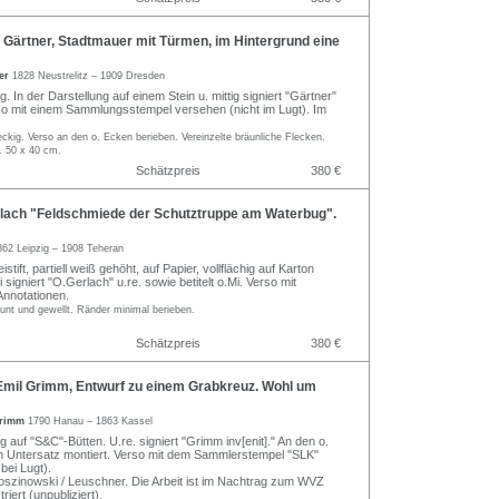
Gärtner, Stadtmauer mit Türmen, im Hintergrund eine
ner
1828 Neustrelitz – 1909 Dresden
g. In der Darstellung auf einem Stein u. mittig signiert "Gärtner"
rso mit einem Sammlungsstempel versehen (nicht im Lugt). Im
ckig. Verso an den o. Ecken berieben. Vereinzelte bräunliche Flecken.
. 50 x 40 cm.
Schätzpreis
380 €
lach "Feldschmiede der Schutztruppe am Waterbug".
862 Leipzig – 1908 Teheran
istift, partiell weiß gehöht, auf Papier, vollflächig auf Karton
i signiert "O.Gerlach" u.re. sowie betitelt o.Mi. Verso mit
nnotationen.
äunt und gewellt. Ränder minimal berieben.
Schätzpreis
380 €
mil Grimm, Entwurf zu einem Grabkreuz. Wohl um
Grimm
1790 Hanau – 1863 Kassel
ng auf "S&C"-Bütten. U.re. signiert "Grimm inv[enit]." An den o.
 Untersatz montiert. Verso mit dem Sammlerstempel "SLK"
bei Lugt).
szinowski / Leuschner. Die Arbeit ist im Nachtrag zum WVZ
riert (unpubliziert).