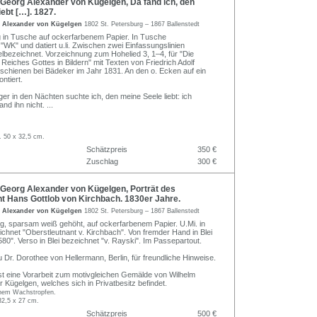
Georg Alexander von Kügelgen, Da fand ich, den
iebt […]. 1827.
 Alexander von Kügelgen
1802 St. Petersburg – 1867 Ballenstedt
 in Tusche auf ockerfarbenem Papier. In Tusche
WK" und datiert u.li. Zwischen zwei Einfassungslinien
elbezeichnet. Vorzeichnung zum Hohelied 3, 1–4, für "Die
Reiches Gottes in Bildern" mit Texten von Friedrich Adolf
chienen bei Bädeker im Jahr 1831. An den o. Ecken auf ein
ntiert.
er in den Nächten suchte ich, den meine Seele liebt: ich
and ihn nicht.
...
. 50 x 32,5 cm.
Schätzpreis
350 €
Zuschlag
300 €
Georg Alexander von Kügelgen, Porträt des
t Hans Gottlob von Kirchbach. 1830er Jahre.
 Alexander von Kügelgen
1802 St. Petersburg – 1867 Ballenstedt
ung, sparsam weiß gehöht, auf ockerfarbenem Papier. U.Mi. in
ichnet "Oberstleutnant v. Kirchbach". Von fremder Hand in Blei
80". Verso in Blei bezeichnet "v. Rayski". Im Passepartout.
 Dr. Dorothee von Hellermann, Berlin, für freundliche Hinweise.
st eine Vorarbeit zum motivgleichen Gemälde von Wilhelm
 Kügelgen, welches sich in Privatbesitz befindet.
einem Wachstropfen.
32,5 x 27 cm.
Schätzpreis
500 €