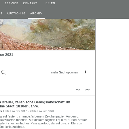
SERVICE
KONTAKT
DE
EN
84
AUKTION 83
ARCHIV
ber 2021
+
mehr Suchoptionen
<<<
>>>
 Brauer, Italienische Gebirgslandschaft, im
ine Stadt. 1830er Jahre.
uer
Erste Erw. vor 1817 – letzte Erw. um 1840
ung auf festem, chamoisfarbenem Zeichenpapier. An den o.
atzkarton montiert. Auf diesem signiert (?) u.re. "Fried Brauer
gelegt in ein einfaches Passepartout, darauf u.re. in Blei von
nstlerbezeichnet.