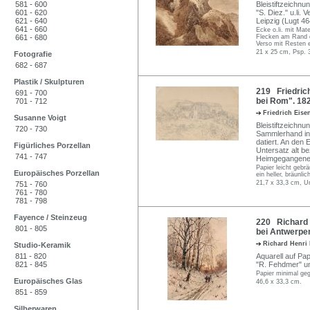
581 - 600
Bleistiftzeichnu
601 - 620
"S. Diez." u.li
621 - 640
Leipzig (Lugt 4
641 - 660
Ecke o.li. mit Mat
661 - 680
Flecken am Rand o
Verso mit Resten e
21 x 25 cm, Psp. 
Fotografie
682 - 687
Plastik / Skulpturen
219 Friedrich
691 - 700
bei Rom". 182
701 - 712
Friedrich Eise
Susanne Voigt
Bleistiftzeichnu
720 - 730
Sammlerhand in 
datiert. An den 
Figürliches Porzellan
Untersatz alt b
741 - 747
Heimgegangene
Papier leicht gebr
Europäisches Porzellan
ein heller, bräunlic
21,7 x 33,3 cm, Un
751 - 760
761 - 780
781 - 798
Fayence / Steinzeug
220 Richard 
801 - 805
bei Antwerpen
Richard Henr
Studio-Keramik
811 - 820
Aquarell auf Pap
821 - 845
"R. Fehdmer" un
Papier minimal geg
Europäisches Glas
46,6 x 33,3 cm.
851 - 859
Silberwaren