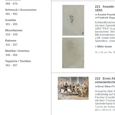
866 - 876
221 Anselm F
Schmuck / Accessoires
1850.
881 - 892
Anselm Feuer
Friedrich Augu
Asiatika
Kohlestiftzeich
901 - 905
mit dem Sammler
1854 "FA II" (Lu
Miscellaneen
bezeichnet. Vers
916 - 928
Blei künstlerbez
u.Mi. sowie meh
Rahmen
Sammlers, Unte
931 - 937
> Mehr lesen
Mobiliar / Interieur
31 x 22 cm, Ra. 5
946 - 956
Teppiche / Textilien
961 - 967
222 Ernst Alb
venezianisch
Ernst Albert F
Gouache über Ko
vollständig auf 
Fischer=Coerlin"
mit dem Trocke
Sammlerhand kü
Tusche der Einfass
48,2 x 64,6 cm, U