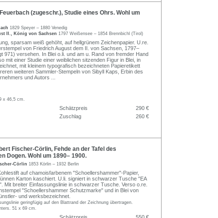
euerbach (zugeschr.), Studie eines Ohrs. Wohl um
bach
1829 Speyer – 1880 Venedig
st II., König von Sachsen
1797 Weißensee – 1854 Brennbichl (Tirol)
nung, sparsam weiß gehöht, auf hellgrünem Zeichenpapier. U.re.
stempel von Friedrich August dem II. von Sachsen, 1797–
gt 971) versehen. In Blei o.li. und am u. Rand von fremder Hand
o mit einer Studie einer weiblichen sitzenden Figur in Blei, in
eichnet, mit kleinem typografisch bezeichneten Papieretikett
reren weiteren Sammler-Stempeln von Sibyll Kaps, Erbin des
rnehmers und Autors
...
9 x 46,5 cm.
Schätzpreis
290 €
Zuschlag
260 €
ert Fischer-Cörlin, Fehde an der Tafel des
en Dogen. Wohl um 1890– 1900.
ischer-Cörlin
1853 Körlin – 1932 Berlin
hlestift auf chamoisfarbenem "Schoellershammer"-Papier,
dünnen Karton kaschiert. U.li. signiert in schwarzer Tusche "EA
. Mit breiter Einfassungslinie in schwarzer Tusche. Verso o.re.
nstempel "Schoellershammer Schutzmarke" und in Blei von
nstler- und werksbezeichnet.
ungslinie geringfügig auf den Blattrand der Zeichnung übertragen.
nters. 51 x 69 cm.
Schätzpreis
550 €