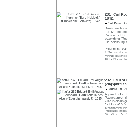
231 Carl Rob
1842.
Carl Robert 
Bleistiftzeichnun
Juli 42" und und
Damen mit Hut, e
bezeichnet "Rob
Die Zeichnung 
Provenienz: Sam
1934 erworben i
Minimal lichtrandi
18,1 x 23,2 cm, P
232 Eduard E
(Zugspitzmass
Eduard Emil A
Aquarell auf krä
Passepartout, d
Glas in einem g
Nicht im WVZ W
Technikbedingt lei
Papierrückständen
46 x 29 cm, Ra. 7