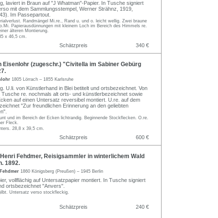
ng, laviert in Braun auf "J Whatman"-Papier. In Tusche signiert
. Verso mit dem Sammlungsstempel, Werner Strähnz, 1919,
643). Im Passepartout.
erialverlust. Randmängel Mi.re., Rand u. und o. leicht wellig. Zwei braune
.Mi. Papierausdünnungen mit kleinem Loch im Bereich des Himmels re.
iner älteren Montierung.
35 x 46,5 cm.
Schätzpreis
340 €
 Eisenlohr (zugeschr.) "Civitella im Sabiner Gebürg
7.
nlohr
1805 Lörrach – 1855 Karlsruhe
ng. U.li. von Künstlerhand in Blei betitelt und ortsbezeichnet. Von
Tusche re. nochmals alt orts- und künstlerbezeichnet sowie
Ecken auf einen Untersatz reversibel montiert. U.re. auf dem
ezeichnet "Zur freundlichen Erinnerung an den geliebten
n".
äunt und im Bereich der Ecken lichtrandig. Beginnende Stockflecken. O.re.
her Fleck.
ters. 28,8 x 39,5 cm.
Schätzpreis
600 €
Henri Fehdmer, Reisigsammler in winterlichem Wald
. 1892.
i Fehdmer
1860 Königsberg (Preußen) – 1945 Berlin
ier, vollflächig auf Untersatzpapier montiert. In Tusche signiert
d ortsbezeichnet "Anvers".
ilbt. Untersatz verso stockfleckig.
Schätzpreis
240 €