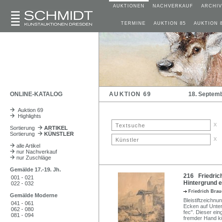
AUKTIONEN
NACHVERKAUF
ARCHIV
TERMINE
AUKTION 85
AUKTION 
ONLINE-KATALOG
AUKTION 69
18. Septem
Auktion 69
Highlights
x
Sortierung
ARTIKEL
Sortierung
KÜNSTLER
x
alle Artikel
nur Nachverkauf
nur Zuschläge
Gemälde 17.-19. Jh.
216 Friedrich
001 - 021
Hintergrund e
022 - 032
Friedrich Bra
Gemälde Moderne
Bleistiftzeichn
041 - 061
Ecken auf Unters
062 - 080
fec". Dieser ein
081 - 094
fremder Hand kü