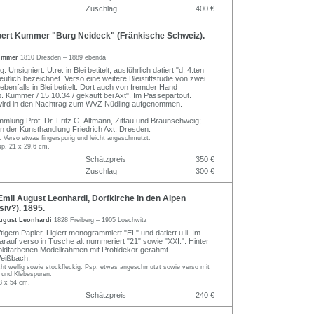
Zuschlag
400 €
ert Kummer "Burg Neideck" (Fränkische Schweiz).
Kummer
1810 Dresden – 1889 ebenda
g. Unsigniert. U.re. in Blei betitelt, ausführlich datiert "d. 4.ten
eutlich bezeichnet. Verso eine weitere Bleistiftstudie von zwei
benfalls in Blei betitelt. Dort auch von fremder Hand
. Kummer / 15.10.34 / gekauft bei Axt". Im Passepartout.
wird in den Nachtrag zum WVZ Nüdling aufgenommen.
mlung Prof. Dr. Fritz G. Altmann, Zittau und Braunschweig;
n der Kunsthandlung Friedrich Axt, Dresden.
g. Verso etwas fingerspurig und leicht angeschmutzt.
sp. 21 x 29,6 cm.
Schätzpreis
350 €
Zuschlag
300 €
mil August Leonhardi, Dorfkirche in den Alpen
iv?). 1895.
ugust Leonhardi
1828 Freiberg – 1905 Loschwitz
ftigem Papier. Ligiert monogrammiert "EL" und datiert u.li. Im
arauf verso in Tusche alt nummeriert "21" sowie "XXI.". Hinter
oldfarbenen Modellrahmen mit Profildekor gerahmt.
eißbach.
cht wellig sowie stockfleckig. Psp. etwas angeschmutzt sowie verso mit
 und Klebespuren.
3 x 54 cm.
Schätzpreis
240 €