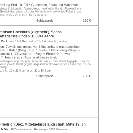
mlung Prof. Dr. Fritz G. Altmann, Zittau und Hannover.
nbar knickspurig. Angeschmutzt und leicht fleckig. Punktuell mit
 Bereich des Wegs u.li., des Himmels o.li. sowie des Felsens o.re.
ters.33,5 x 26,4, Psp. 45,3 x 32,6 cm.
Schätzpreis
180 €
ttison Cockburn (zugeschr.), Sechs
ftsdarstellungen. 1830er Jahre.
n Cockburn
1779 New York – 1847 Woolwich (London)
n. Jeweils unsigniert. Von Künstlerhand ortsbezeichnet
stle of Katz" (Burg Katz), "Castle of Marxbourg Village of
Koblenz), "Claymache", "Bingen Ehrenfels" sowie
in". Teils verso in Tusche alt bezeichnet.
d fingerspurig. "Bingen Ehrenfels" am li. Rand deutlich gegilbt. Teils mit
 Verso jeweils leicht gegilbt, angeschmutzt sowie in den Ecken mit Resten
ierung.
, min. 16 x 22,5 cm, max. 25 x 35,5 cm.
Schätzpreis
750 €
iedrich Diez, Mittelgebirgslandschaft. Mitte 19. Jh.
ich Diez
1803 Neuhaus am Rennweg – 1873 Meiningen