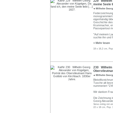
229 Wilhelm 
meine Seele l
Wilhelm Georg
Federzeichnung
monogrammiert "
eigenhändig bib
Geschichte des 
Krummacher, ers
Passepartout mo
"Auf meinem Lag
suchte ihn und f
> Mehr lesen
18 x 16,2 cm, Psp
230 Wilhelm 
Oberstleutnan
Wilhelm Georg
Bleistiftzeichn
Tusche alt beze
nummeriert "Z45
Wir danken Frau
Die Zeichnung i
Georg Alexander
Verso mittig mit 
22 x 18 cm, Psp. 