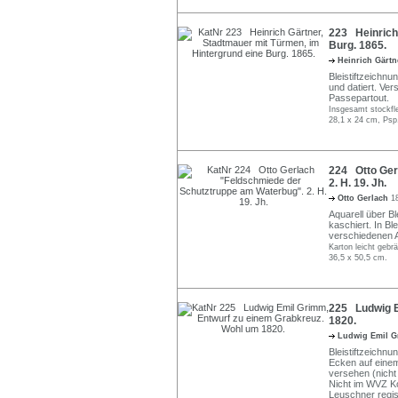
223 Heinrich 
Burg. 1865.
Heinrich Gärt
Bleistiftzeichnun
und datiert. Ve
Passepartout.
Insgesamt stockfle
28,1 x 24 cm, Psp
224 Otto Ger
2. H. 19. Jh.
Otto Gerlach
1
Aquarell über Ble
kaschiert. In Ble
verschiedenen A
Karton leicht gebr
36,5 x 50,5 cm.
225 Ludwig E
1820.
Ludwig Emil 
Bleistiftzeichnu
Ecken auf einem
versehen (nicht 
Nicht im WVZ Ko
Leuschner regist