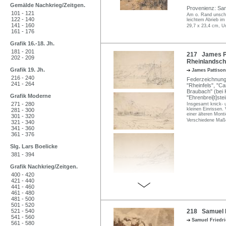
Gemälde Nachkrieg/Zeitgen.
Provenienz: Sam
101 - 121
Am o. Rand unschei
122 - 140
leichtem Abrieb im
141 - 160
29,7 x 23,4 cm, Un
161 - 176
Grafik 16.-18. Jh.
181 - 201
217 James Pa
202 - 209
Rheinlandscha
Grafik 19. Jh.
James Pattiso
216 - 240
Federzeichnunge
241 - 264
"Rheinfels", "Ca
Braubach" (bei 
Grafik Moderne
"Ehrenbrei[t]ste
271 - 280
Insgesamt knick- un
kleinen Einrissen.
281 - 300
einer älteren Mont
301 - 320
Verschiedene Maße
321 - 340
341 - 360
361 - 376
Slg. Lars Boelicke
381 - 394
Grafik Nachkrieg/Zeitgen.
400 - 420
421 - 440
441 - 460
461 - 480
481 - 500
501 - 520
521 - 540
218 Samuel Fr
541 - 560
Samuel Friedr
561 - 580