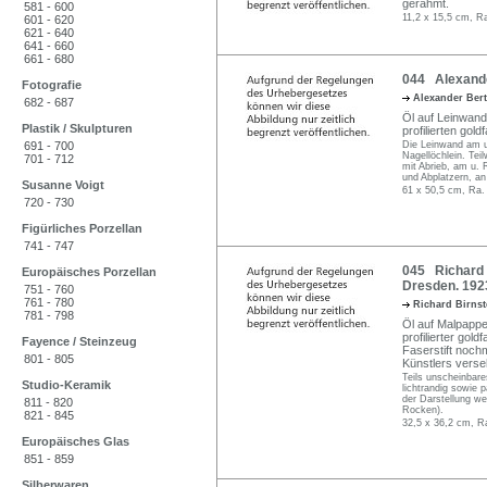
gerahmt.
581 - 600
11,2 x 15,5 cm, R
601 - 620
621 - 640
641 - 660
661 - 680
044 Alexander
Fotografie
Alexander Ber
682 - 687
Öl auf Leinwand.
Plastik / Skulpturen
profilierten gol
691 - 700
Die Leinwand am u.
Nagellöchlein. Tei
701 - 712
mit Abrieb, am u. 
und Abplatzern, an
Susanne Voigt
61 x 50,5 cm, Ra.
720 - 730
Figürliches Porzellan
741 - 747
045 Richard 
Europäisches Porzellan
Dresden. 192
751 - 760
761 - 780
Richard Birns
781 - 798
Öl auf Malpappe.
profilierter gol
Fayence / Steinzeug
Faserstift noch
801 - 805
Künstlers verse
Teils unscheinbar
Studio-Keramik
lichtrandig sowie 
der Darstellung we
811 - 820
Rocken).
821 - 845
32,5 x 36,2 cm, R
Europäisches Glas
851 - 859
Silberwaren