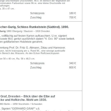
ige unscheinbare Druckstellen. Mi.li. im Bereich der Vegetation ein
t minimalem Farbverlust sowie Mi.re. eine kleine Druckstelle mit
haftungen.
a. 35 x 47 cm.
Schätzpreis
180 €
Zuschlag
700 €
cher-Gurig, Schloss Runkelstein (Südtirol). 1890.
-Gurig
1860 Obergurig / Bautzen – 1918 Dresden
 vollflächig auf festen Karton aufkaschiert. U.re. signiert
owie Mi.li. geritzt ausführlich datiert "4. Oct. 90" sowie betitelt.
erten goldfarbenen Holzleiste gerahmt.
mlung Prof. Dr. Fritz G. Altmann, Zittau und Hannover.
zt, leicht kratzspurig am u. Rand Mi., eine winzige punktuelle
 im Bereich des Wassers. An den Ecken Reißzweckspuren
ton 50 x 40 cm, Ra. 58 x 48,5 cm.
Schätzpreis
340 €
Zuschlag
800 €
raf, Dresden – Blick über die Elbe auf
ke und Hofkirche. Wohl um 1930.
883 Berlin – 1958 Stockholm / Schweden
. Signiert "GERHARD GRAF" u.li.