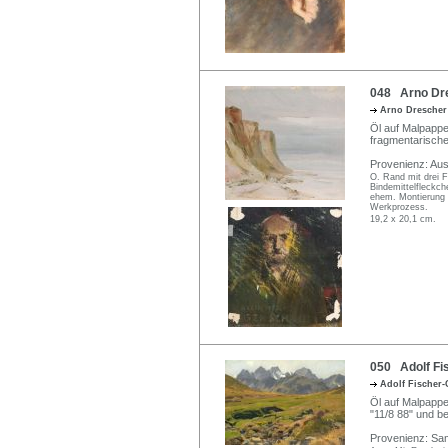
048 Arno Dres
Arno Dresche
Öl auf Malpappe.
fragmentarische
Provenienz: Au
O. Rand mit drei F
Bindemittelfleckch
ehem. Montierung u
Werkprozess.
19,2 x 20,1 cm.
050 Adolf Fis
Adolf Fischer
Öl auf Malpappe.
"11/8 88" und be
Provenienz: Sam