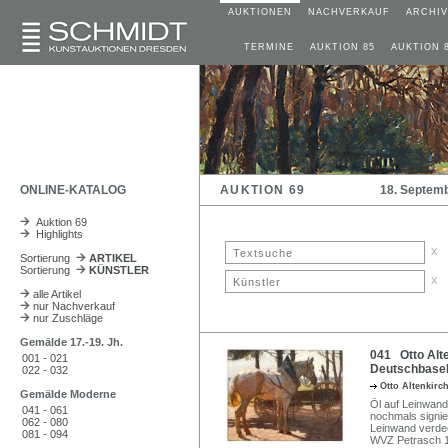
AUKTIONEN
NACHVERKAUF
ARCHIV
TERMINE
AUKTION 85
AUKTION 
ONLINE-KATALOG
AUKTION 69
18. Septem
Auktion 69
Highlights
x
Sortierung
ARTIKEL
Sortierung
KÜNSTLER
x
alle Artikel
nur Nachverkauf
nur Zuschläge
Gemälde 17.-19. Jh.
041 Otto Alt
001 - 021
Deutschbaseli
022 - 032
Otto Altenkirc
Gemälde Moderne
Öl auf Leinwand.
041 - 061
nochmals signier
062 - 080
Leinwand verdeck
081 - 094
WVZ Petrasch 