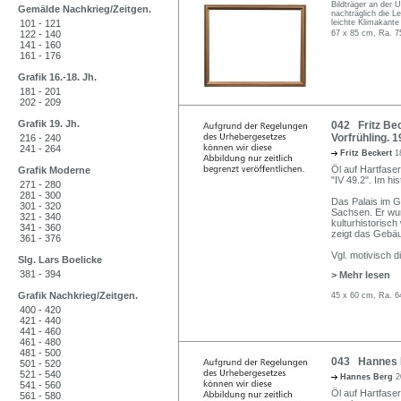
Bildträger an der 
Gemälde Nachkrieg/Zeitgen.
nachträglich die Le
101 - 121
leichte Klimakante
122 - 140
67 x 85 cm, Ra. 7
141 - 160
161 - 176
Grafik 16.-18. Jh.
181 - 201
202 - 209
Grafik 19. Jh.
042 Fritz Bec
Vorfrühling. 1
216 - 240
241 - 264
Fritz Beckert
1
Öl auf Hartfaser.
Grafik Moderne
"IV 49.2". Im h
271 - 280
281 - 300
Das Palais im G
301 - 320
Sachsen. Er wur
321 - 340
kulturhistorisc
341 - 360
zeigt das Gebä
361 - 376
Vgl. motivisch 
Slg. Lars Boelicke
381 - 394
> Mehr lesen
Grafik Nachkrieg/Zeitgen.
45 x 60 cm, Ra. 6
400 - 420
421 - 440
441 - 460
461 - 480
481 - 500
043 Hannes B
501 - 520
521 - 540
Hannes Berg
2
541 - 560
Öl auf Hartfaser
561 - 580