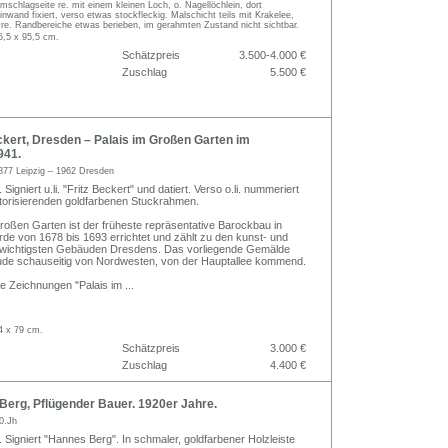
Umschlagseite re. mit einem kleinen Loch, o. Nagellöchlein, dort
inwand fixiert, verso etwas stockfleckig. Malschicht teils mit Krakelee,
 re. Randbereiche etwas berieben, im gerahmten Zustand nicht sichtbar.
5,5 x 95,5 cm.
Schätzpreis
3.500-4.000 €
Zuschlag
5.500 €
kert, Dresden – Palais im Großen Garten im
941.
877 Leipzig – 1962 Dresden
 Signiert u.li. "Fritz Beckert" und datiert. Verso o.li. nummeriert
istorisierenden goldfarbenen Stuckrahmen.
roßen Garten ist der früheste repräsentative Barockbau in
de von 1678 bis 1693 errichtet und zählt zu den kunst- und
h wichtigsten Gebäuden Dresdens. Das vorliegende Gemälde
ude schauseitig von Nordwesten, von der Hauptallee kommend.
die Zeichnungen "Palais im
...
4 x 79 cm.
Schätzpreis
3.000 €
Zuschlag
4.400 €
erg, Pflügender Bauer. 1920er Jahre.
0.Jh
. Signiert "Hannes Berg". In schmaler, goldfarbener Holzleiste