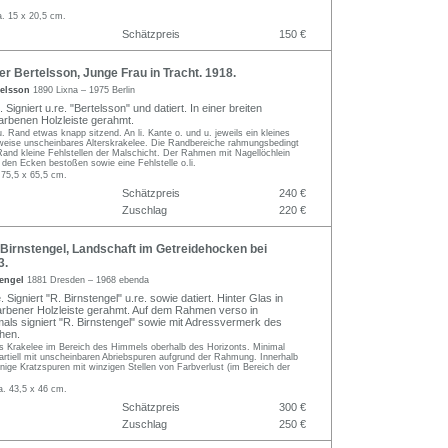
a. 15 x 20,5 cm.
Schätzpreis
150 €
 Bertelsson, Junge Frau in Tracht. 1918.
telsson
1890 Lixna – 1975 Berlin
 Signiert u.re. "Bertelsson" und datiert. In einer breiten
dfarbenen Holzleiste gerahmt.
 Rand etwas knapp sitzend. An li. Kante o. und u. jeweils ein kleines
lweise unscheinbares Alterskrakelee. Die Randbereiche rahmungsbedingt
Rand kleine Fehlstellen der Malschicht. Der Rahmen mit Nagellöchlein
 den Ecken bestoßen sowie eine Fehlstelle o.li.
 75,5 x 65,5 cm.
Schätzpreis
240 €
Zuschlag
220 €
Birnstengel, Landschaft im Getreidehocken bei
3.
tengel
1881 Dresden – 1968 ebenda
 Signiert "R. Birnstengel" u.re. sowie datiert. Hinter Glas in
dfarbener Holzleiste gerahmt. Auf dem Rahmen verso in
mals signiert "R. Birnstengel" sowie mit Adressvermerk des
hen.
es Krakelee im Bereich des Himmels oberhalb des Horizonts. Minimal
partiell mit unscheinbaren Abriebspuren aufgrund der Rahmung. Innerhalb
nige Kratzspuren mit winzigen Stellen von Farbverlust (im Bereich der
a. 43,5 x 46 cm.
Schätzpreis
300 €
Zuschlag
250 €