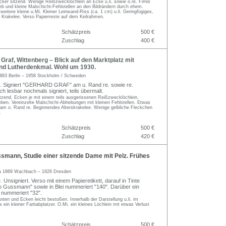
ker sitzend. Wenige Reißzwecklöchlein an Ecke u.li. sowie o.re. Firnis
ieb und kleine Malschicht-Fehlstellen an den Bildrändern durch ehem.
eitere kleine u.Mi. Kleiner Leinwand-Riss (ca. 1 cm) u.li. Geringfügiges,
 Krakelee. Verso Papierreste auf dem Keilrahmen.
Schätzpreis
500 €
Zuschlag
400 €
raf, Wittenberg – Blick auf den Marktplatz mit
und Lutherdenkmal. Wohl um 1930.
883 Berlin – 1958 Stockholm / Schweden
d. Signiert "GERHARD GRAF" am u. Rand re. sowie re.
 lesbar nochmals signiert, teils übermalt.
tzend. Ecken je mit einem teils ausgerissenen Reißzwecklöchlein,
ben. Vereinzelte Malschicht-Abhebungen mit kleinen Fehlstellen. Etwas
 am o. Rand re. Beginnendes Alterskrakelee. Wenige gelbliche Fleckchen
.
Schätzpreis
500 €
Zuschlag
420 €
smann, Studie einer sitzende Dame mit Pelz. Frühes
n
1869 Wachbach – 1926 Dresden
 Unsigniert. Verso mit einem Papieretikett, darauf in Tinte
o Gussmann" sowie in Blei nummeriert "140". Darüber ein
, nummeriert "32".
anten und Ecken leicht bestoßen. Innerhalb der Darstellung u.li. im
s ein kleiner Farbabplatzer. O.Mi. ein kleines Löchlein mit etwas Verlust
Schätzpreis
500 €