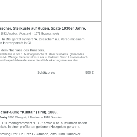
cher, Steilküste auf Rügen. Späte 1930er Jahre.
r
1882 Auerbach/Vogtland – 1971 Braunschweig
 In Blei geritzt signiert "A. Drescher" u.li. Verso mit einem
n Herrenporträt in Öl.
s dem Nachlass des Künstlers.
ehlstellen in der o. Malpappenschicht. Unscheinbares, glänzendes
en Mi. Wenige Klebemittelreste am u. Bildrand. Verso Läsionen durch
nd Papierklebereste sowie Bleistift-Markierungslinie aus dem
Schätzpreis
500 €
cher-Gurig "Kühtai" (Tirol). 1888.
-Gurig
1860 Obergurig / Bautzen – 1918 Dresden
 U.li. monogrammiert "F.-G." sowie u.re. ausführlich datiert
titelt. In einer profilierten goldenen Holzgeiste gerahmt.
mlung Prof. Dr. Fritz G. Altmann, Zittau und Hannover.