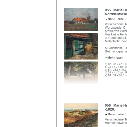
055 Marie He
Norddeutschl
Marie Hechel
1
Verschiedene T
Worpswede. Öl a
profilierten Holz
Vier kleine Fehl
u. Rand und o.li
Malschicht, zwei
b) Volendam, Ei
Blei monogrammie
> Mehr lesen
a) BA. 32 x 47,8 
b) 32 x 41,7 cm, 
c) BA. 24,3 x 37,3
d) 34 x 41,5 cm, 
e) BA. 39 x 26,5 
056 Marie Hec
-1920.
Marie Hechel
1
Verschiedene Tech
Hechel" sowie be