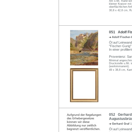
Am o.Mi. Rand winz
kleiner Kratzer mi
oberflächlichen An
30,8 x 42,8 cm, R
051 Adolf Fis
Adolf Fischer
Öl auf Leinwand,
"Fischer-Gurig" s
In einer profili
Provenienz: Sam
Minimal angeschmut
Druckstelle u.Mi.
(werkimmanent).
49 x 38,8 cm, Kar
052 Gerhard G
Augustusbrüc
Gerhard Graf
1
Öl auf Leinwand