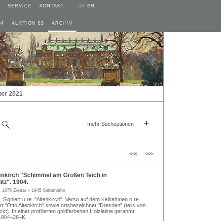
SERVICE
KONTAKT
DE
EN
84
AUKTION 83
ARCHIV
ber 2021
+
mehr Suchoptionen
<<<
>>>
enkirch "Schimmel am Großen Teich in
tz". 1904.
h
1875 Ziesar – 1945 Siebenlehn
 Signiert u.re. "Altenkirch". Verso auf dem Keilrahmen o.re.
t "Otto Altenkirch" sowie ortsbezeichnet "Dresden" (teils von
t). In einer profilierten goldfarbenen Holzleiste gerahmt.
1904–26–K.