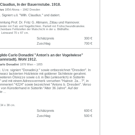
laudius, In der Bauernstube. 1918.
dius
1854 Altona – 1942 Dresden
Signiert u.li. "Wilh. Claudius." und datiert.
mlung Prof. Dr. Fritz G. Altmann, Zittau und Hannover.
nder mit Falz und Nagellöchlein. Partiell mit Frühschwundkrakelee.
heinbare Fehlstellen der Malschicht in der u. Bildhälfte.
, Leinwand 70 x 67 cm.
Schätzpreis
300 €
Zuschlag
700 €
ldo Carlo Donadini "Anton's an der Vogelwiese"
annstadt). Wohl 1912.
arlo Donadini
1876 Wien – 1955
 U.re. signiert "Donadini jr." sowie ortbezeichnet "Dresden". In
hwarz lackierten Holzleiste mit goldener Sichtleiste gerahmt.
eiteren Ölskizze sowie o.li. in Blei (unleserlich) in Sütterlin
" und mit einem Adressvermerk versehen "Hainstr. 2a…?", in
ummeriert "4224" sowie bezeichnet "Antons b. Dresden". Verso
l von Künstlerhand in Sütterlin "Alter 36 Jahre". Auf der
te
...
 34 x 38 cm.
Schätzpreis
600 €
Zuschlag
500 €