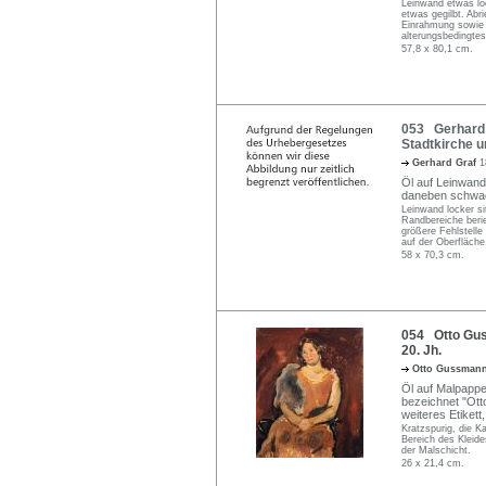
Leinwand etwas loc
etwas gegilbt. Abr
Einrahmung sowie w
alterungsbedingtes
57,8 x 80,1 cm.
053 Gerhard G
Stadtkirche 
Gerhard Graf
1
Öl auf Leinwan
daneben schwach
Leinwand locker si
Randbereiche berie
größere Fehlstelle
auf der Oberfläche
58 x 70,3 cm.
054 Otto Gus
20. Jh.
Otto Gussman
Öl auf Malpappe.
bezeichnet "Ott
weiteres Etikett
Kratzspurig, die K
Bereich des Kleide
der Malschicht.
26 x 21,4 cm.