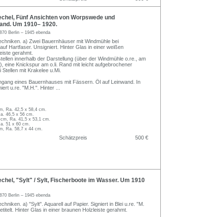
chel, Fünf Ansichten von Worpswede und
and. Um 1910– 1920.
870 Berlin – 1945 ebenda
echniken. a) Zwei Bauernhäuser mit Windmühle bei
uf Hartfaser. Unsigniert. Hinter Glas in einer weißen
leiste gerahmt.
stellen innerhalb der Darstellung (über der Windmühle o.re., am
.), eine Knickspur am o.li. Rand mit leicht aufgebrochener
 Stellen mit Krakelee u.Mi.
ngang eines Bauernhauses mit Fässern. Öl auf Leinwand. In
rt u.re. "M.H.". Hinter
...
cm, Ra. 42,5 x 58,4 cm.
Ra. 46,5 x 56 cm.
 cm, Ra. 41,5 x 53,1 cm.
Ra. 51 x 60 cm.
cm, Ra. 58,7 x 44 cm.
Schätzpreis
500 €
hel, "Sylt" / Sylt, Fischerboote im Wasser. Um 1910
870 Berlin – 1945 ebenda
niken. a) "Sylt". Aquarell auf Papier. Signiert in Blei u.re. "M.
titelt. Hinter Glas in einer braunen Holzleiste gerahmt.