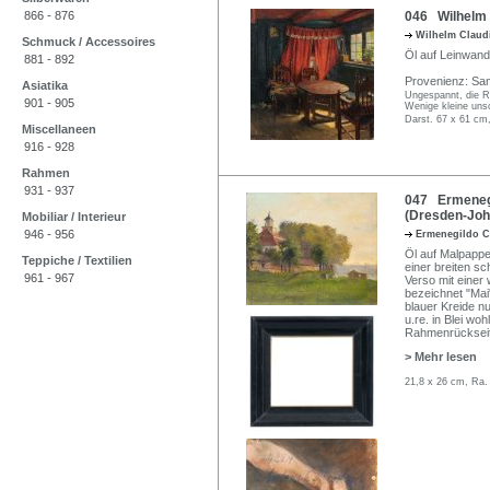
866 - 876
046 Wilhelm C
Wilhelm Clau
Schmuck / Accessoires
Öl auf Leinwand. 
881 - 892
Provenienz: Sam
Asiatika
Ungespannt, die Rä
901 - 905
Wenige kleine unsc
Darst. 67 x 61 cm
Miscellaneen
916 - 928
Rahmen
931 - 937
047 Ermenegi
(Dresden-Joh
Mobiliar / Interieur
946 - 956
Ermenegildo C
Öl auf Malpappe.
Teppiche / Textilien
einer breiten sc
961 - 967
Verso mit einer w
bezeichnet "Mai
blauer Kreide n
u.re. in Blei woh
Rahmenrücksei
> Mehr lesen
21,8 x 26 cm, Ra.