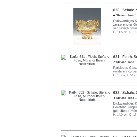
630 Schale. S
Stefano Toso
1
Dickwandiges Kl
zersprengter Go
sechsfach gekni
H. 14,5 cm, D. 18
631 Fisch. St
Stefano Toso
1
Farbloses Glas
vorderen Körper
H. 10 cm, L. 54 c
632 Schale. S
Stefano Toso
1
Dickwandiges Kl
Goldfolie. Korp
gekniffener Mün
H. 14,5 cm, D. 17