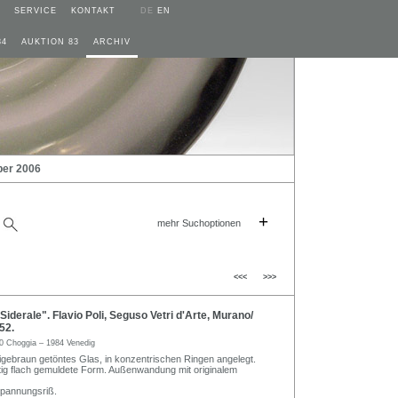
SERVICE
KONTAKT
DE
EN
84
AUKTION 83
ARCHIV
ber 2006
+
mehr Suchoptionen
<<<
>>>
iderale". Flavio Poli, Seguso Vetri d'Arte, Murano/
52.
0 Choggia – 1984 Venedig
igebraun getöntes Glas, in konzentrischen Ringen angelegt.
tig flach gemuldete Form. Außenwandung mit originalem
Spannungsriß.