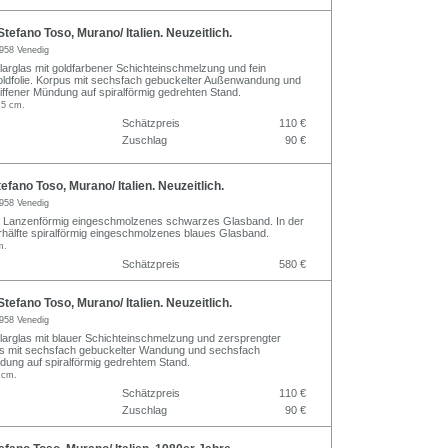
tefano Toso, Murano/ Italien. Neuzeitlich.
958 Venedig
arglas mit goldfarbener Schichteinschmelzung und fein
ldfolie. Korpus mit sechsfach gebuckelter Außenwandung und
ffener Mündung auf spiralförmig gedrehten Stand.
,5 cm.
Schätzpreis
110 €
Zuschlag
90 €
efano Toso, Murano/ Italien. Neuzeitlich.
958 Venedig
. Lanzenförmig eingeschmolzenes schwarzes Glasband. In der
hälfte spiralförmig eingeschmolzenes blaues Glasband.
m.
Schätzpreis
580 €
tefano Toso, Murano/ Italien. Neuzeitlich.
958 Venedig
arglas mit blauer Schichteinschmelzung und zersprengter
us mit sechsfach gebuckelter Wandung und sechsfach
dung auf spiralförmig gedrehtem Stand.
 cm.
Schätzpreis
110 €
Zuschlag
90 €