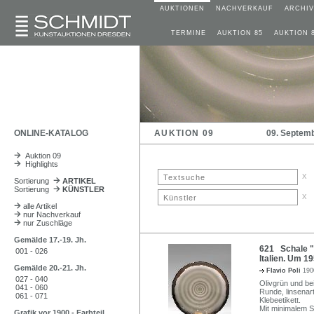
AUKTIONEN
NACHVERKAUF
ARCHIV
TERMINE
AUKTION 85
AUKTION 
ONLINE-KATALOG
AUKTION 09
09. Septem
Auktion 09
Highlights
x
Sortierung
ARTIKEL
Sortierung
KÜNSTLER
x
alle Artikel
nur Nachverkauf
nur Zuschläge
Gemälde 17.-19. Jh.
621 Schale "S
001 - 026
Italien. Um 19
Gemälde 20.-21. Jh.
Flavio Poli
190
027 - 040
Olivgrün und be
041 - 060
Runde, linsenar
061 - 071
Klebeetikett.
Mit minimalem 
Grafik vor 1900 - Farbteil