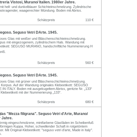
reria Vistosi, Murano/ Italien. 1980er Jahre.
mit hell- und dunkelblauer Schichteinschmelzung. Zylindrische
uskragender, waagerechter Mündung. Boden mit Abriss.
Schätzpreis
110 €
egoso. Seguso Vetri DArte. 1945.
loses Glas mit weißer und Bläschenschichteinschmelzung.
pus mit eingezogenem, zylindrischem Hals. Wandung mit
beetikett: SEGUSO MURANO, handschriftliche Nummerierung H
briß.
Schätzpreis
560 €
egoso. Seguso Vetri DArte. 1945.
oses Glas mit grüner und Bläschenschichteinschmelzung.
r Korpus. Auf der Wandung originales Klebeetikett: SEGUSO
 ITALY. Boden mit ausgekugeltem Abriss, geritzte Nr. „133“
s Klebeetikett mit der Nummerierung „133“.
Schätzpreis
680 €
as "Mezza filigrana". Seguso Vetri d'Arte, Murano/
r Jahre.
lförmig eingeschmolzene, mintfarbene Glasfäden im Scheibenfuß
hförmigen Kuppa. Hoher, schwellender Schaft in rotgetöntem
ter. Mit Original-Klebeetikett: "seguso vetri d'arte, Made in Italy".
s.