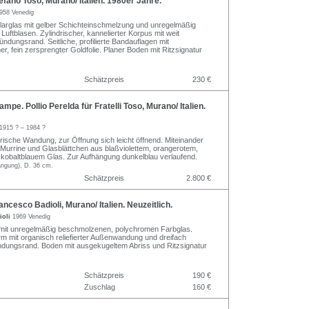
fano Toso, Murano/ Italien. 1980er Jahre.
958 Venedig
arglas mit gelber Schichteinschmelzung und unregelmäßig
uftblasen. Zylindrischer, kannelierter Korpus mit weit
ndungsrand. Seitliche, profilierte Bandauflagen mit
r, fein zersprengter Goldfolie. Planer Boden mit Ritzsignatur
Schätzpreis
230 €
pe. Pollio Perelda für Fratelli Toso, Murano/ Italien.
1915 ? – 1984 ?
drische Wandung, zur Öffnung sich leicht öffnend. Miteinander
urrine und Glasblättchen aus blaßviolettem, orangerotem,
 kobaltblauem Glas. Zur Aufhängung dunkelblau verlaufend.
ängung), D. 36 cm.
Schätzpreis
2.800 €
ncesco Badioli, Murano/ Italien. Neuzeitlich.
ioli
1969 Venedig
 mit unregelmäßig beschmolzenen, polychromen Farbglas.
rm mit organisch reliefierter Außenwandung und dreifach
dungsrand. Boden mit ausgekugeltem Abriss und Ritzsignatur
Schätzpreis
190 €
Zuschlag
160 €