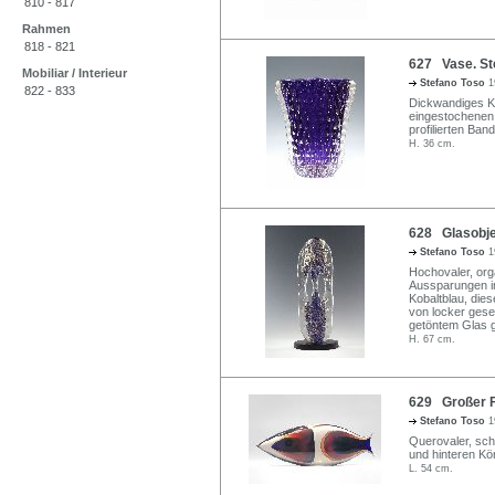
810 - 817
Rahmen
818 - 821
627 Vase. Ste
Mobiliar / Interieur
Stefano Toso
1
822 - 833
Dickwandiges Kl
eingestochenen L
profilierten Ban
H. 36 cm.
628 Glasobjek
Stefano Toso
1
Hochovaler, org
Aussparungen i
Kobaltblau, die
von locker gese
getöntem Glas g
H. 67 cm.
629 Großer Fi
Stefano Toso
1
Querovaler, sch
und hinteren Kö
L. 54 cm.