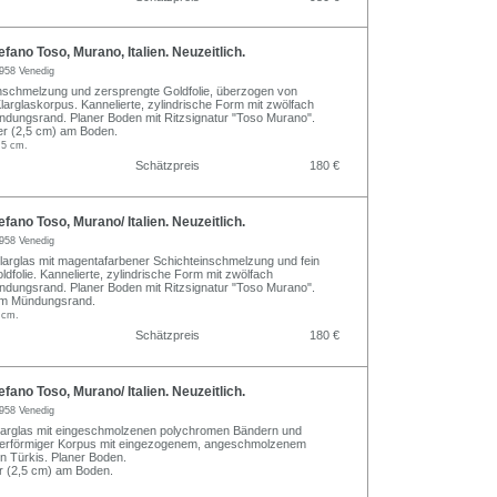
fano Toso, Murano, Italien. Neuzeitlich.
958 Venedig
nschmelzung und zersprengte Goldfolie, überzogen von
arglaskorpus. Kannelierte, zylindrische Form mit zwölfach
dungsrand. Planer Boden mit Ritzsignatur "Toso Murano".
er (2,5 cm) am Boden.
,5 cm.
Schätzpreis
180 €
fano Toso, Murano/ Italien. Neuzeitlich.
958 Venedig
arglas mit magentafarbener Schichteinschmelzung und fein
dfolie. Kannelierte, zylindrische Form mit zwölfach
dungsrand. Planer Boden mit Ritzsignatur "Toso Murano".
am Mündungsrand.
 cm.
Schätzpreis
180 €
fano Toso, Murano/ Italien. Neuzeitlich.
958 Venedig
Klarglas mit eingeschmolzenen polychromen Bändern und
hterförmiger Korpus mit eingezogenem, angeschmolzenem
 Türkis. Planer Boden.
r (2,5 cm) am Boden.