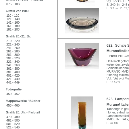
Vgl.: Ricke, H.;
075 - 103
S. 240, Nr. 245 
H. 3,2 cm, D. 15,
Grafik vor 1900
110 - 120
121 - 140
141 - 160
161 - 180
181 - 203
Grafik 20.-21. Jh.
210 - 220
221 - 240
622 Schale S
241 - 260
Murano/Italien
261 - 280
281 - 300
Flavio Poli
190
301 - 320
Hellviolett getö
321 - 340
weitender, zweis
341 - 360
Schichteinschm
361 - 380
MURANO MADE 
381 - 400
Einseitig minima
401 - 420
Vgl.: Vetro di M
421 - 440
441 - 449
H. 16,5 cm.
Fotografie
450 - 452
623 Lampenfuß
Mappenwerke / Bücher
Murano/ Itali
453 - 460
Tannengrün getö
Grafik 20. Jh. - Farbteil
Hoher, zylindri
Lampeninstalla
470 - 480
MADE IN ITALY, 
481 - 500
H. 47 cm.
501 - 520
521 - 540