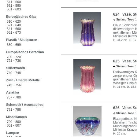
541 - 560
561 - 580
581 - 603
624 Vase. Ste
Europäisches Glas
Stefano Toso
1
610 - 620
621 - 640
Blaue Schichtei
641 - 660
dickwandigem Kl
661 - 673
gekniffenem Mün
Minimaler Kratz
Plastik / Skulpturen
H. 31,2 cm, D. 17
680 - 699
Europäisches Porzellan
700 - 720
721 - 736
625 Vase. Ste
Stefano Toso
1
Silberwaren
Dickwandiges Kl
740 - 748
zersprengter Gol
gekniffenem Mün
Zinn / Unedle Metalle
Winziger Chip 
749 - 756
H. 31 cm, D. 18,5
Asiatika
757 - 780
Schmuck / Accessoires
626 Vase. Ste
781 - 788
Stefano Toso
1
Miscellaneen
Blau getöntes 
790 - 800
Murrinen. Tric
801 - 807
Mündungsrand in
Minimale Kratze
Lampen
H. 20 cm.