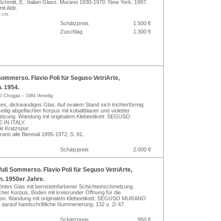
 Schmitt, E.: Italian Glass. Murano 1930-1970. New York, 1997.
mit Abb.
3 cm.
Schätzpreis
1.500 €
Zuschlag
1.300 €
ommerso. Flavio Poli für Seguso VetriArte,
. 1954.
0 Choggia – 1984 Venedig
ntes, dickwandiges Glas. Auf ovalem Stand sich trichterförmig
eitig abgeflachter Korpus mit kobaltblauer und violetter
elzung. Wandung mit originalem Klebeetikett: SEGUSO
IN ITALY.
le Kratzspur.
urano alle Biennali 1895-1972, S. 81.
Schätzpreis
2.000 €
 Sommerso. Flavio Poli für Seguso VetriArte,
en. 1950er Jahre.
ntes Glas mit bernsteinfarbener Schichteinschmelzung.
scher Korpus, Boden mit kreisrunder Öffnung für die
tion. Wandung mit originalem Klebeetikett: SEGUSO MURANO
darauf handschriftliche Nummerierung: 132 o. 2/ 47.
Schätzpreis
950 €