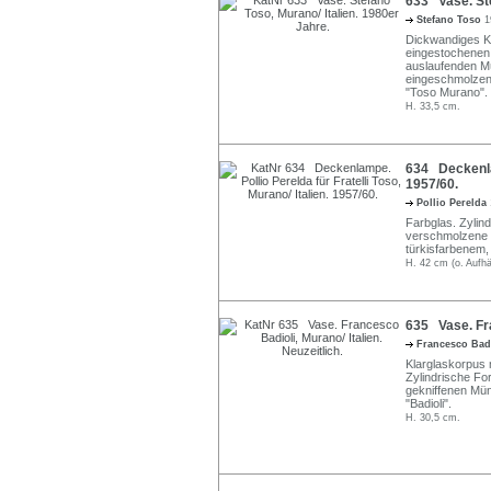
633 Vase. Ste
Stefano Toso
1
Dickwandiges Kl
eingestochenen L
auslaufenden Mü
eingeschmolzene
"Toso Murano".
H. 33,5 cm.
634 Deckenlam
1957/60.
Pollio Perelda
Farbglas. Zylin
verschmolzene M
türkisfarbenem,
H. 42 cm (o. Aufh
635 Vase. Fra
Francesco Bad
Klarglaskorpus
Zylindrische Fo
gekniffenen Mün
"Badioli".
H. 30,5 cm.