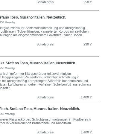
Schätzpreis
250 €
fano Toso, Murano/ Italien. Neuzeitlich.
958 Venedig
arglas mit blauer Schichteinschmelzung und unregelmäßig
uftblasen. Tulpenförmiger, kannelierter Korpus mit seitlichen,
dauflagen mit eingeschmolzenem Goldflitter. Planer Boden.
Schätzpreis
230 €
t. Stefano Toso, Murano/ Italien. Neuzeitlich.
958 Venedig
anisch geformter Klarglaskörper mit zwei mittigen
n langgezogener Rautenform. Schichteinschmelzung in
se mit unregelmäßig zersprengter Silberfolie beschmolzen und
tzten Luftblasen umgeben. Auf einen Scheibenfuß aus schwarz
esetzt.
Schätzpreis
1.400 €
sch. Stefano Toso, Murano/ Italien. Neuzeitlich.
958 Venedig
werer Klarglaskörper. Schichteinschmelzungen im Kopfbereich
rper in verschiedenen Brauntönen und Kobaltblau.
Schätzpreis
1.400 €