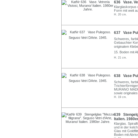
636 Vase. Vet
Klarglaskorpus 
Form mit weit a
H. 20 cm.
637 Vase Pul
Schweres, farb
Gebauchter Kor
originalem Kle
15. Boden mit A
H. 21 cm.
638 Vase Pul
Schweres, farbl
Trichterförmige
MURANO MADE IN
sowie originale
H. 19 cm.
639 Stengelgl
Italien. 1980e
Klarglas. Spira
und in der kelc
Glas mit Goldflit
Boden mit Abris