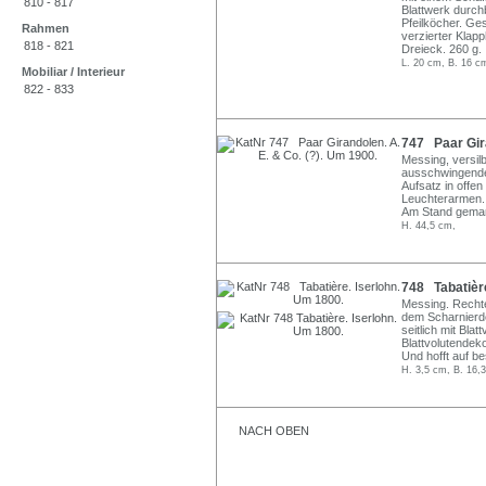
810 - 817
Blattwerk durchb
Pfeilköcher. Ge
Rahmen
verzierter Klap
818 - 821
Dreieck. 260 g.
L. 20 cm, B. 16 c
Mobiliar / Interieur
822 - 833
747 Paar Gira
Messing, versilb
ausschwingendem
Aufsatz in offen
Leuchterarmen. E
Am Stand gemark
H. 44,5 cm,
748 Tabatière
Messing. Rechte
dem Scharnierde
seitlich mit Bla
Blattvolutendek
Und hofft auf b
H. 3,5 cm, B. 16,3
NACH OBEN