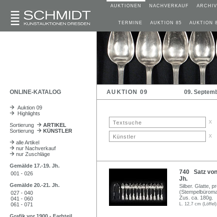
AUKTIONEN
NACHVERKAUF
ARCHIV
TERMINE
AUKTION 85
AUKTION 
ONLINE-KATALOG
AUKTION 09
09. Septem
Auktion 09
Highlights
x
Sortierung
ARTIKEL
Sortierung
KÜNSTLER
x
alle Artikel
nur Nachverkauf
nur Zuschläge
Gemälde 17.-19. Jh.
740 Satz von 
001 - 026
Jh.
Gemälde 20.-21. Jh.
Silber. Glatte, p
(Stempelbüroma
027 - 040
Zus. ca. 180g.
041 - 060
061 - 071
L. 12,7 cm (Löffel)
Grafik vor 1900 - Farbteil