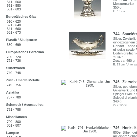
WEISHAUPT MÜN
541 - 560
Meistermarke.
561 - 580
350 g.
581 - 603
H. 16 cm.
Europäisches Glas
610 - 620
621 - 640
641 - 660
661 - 673
744 Saucière. 
Silber. Zweitei
Plastik / Skulpturen
eingezogenem St
680 - 699
Ränder. Fahne 
einseitig sowi
Europäisches Porzellan
Boden dreifach
700 - 720
"9147".
721 - 736
Zus. ca. 460 g.
B. 23 cm (Untersa
Silberwaren
740 - 748
Zinn / Unedle Metalle
745 Zierscha
749 - 756
Silber, getrieb
Gitterwerk und 
Asiatika
Spiegel zwei Pu
757 - 780
Spiegel dreifac
340 g.
Schmuck / Accessoires
22 x 22 cm.
781 - 788
Miscellaneen
790 - 800
801 - 807
746 Henkelk
800er Silber, get
Lampen
mit einem Schaf