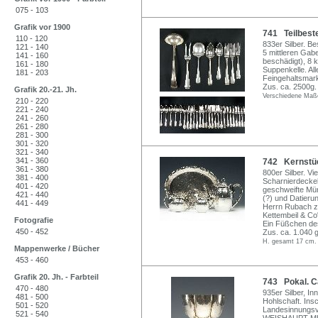
075 - 103
Grafik vor 1900
741 Teilbeste
110 - 120
833er Silber. Be
121 - 140
5 mittleren Gabe
141 - 160
beschädigt), 8 k
161 - 180
Suppenkelle. Al
181 - 203
Feingehaltsmar
Zus. ca. 2500g.
Grafik 20.-21. Jh.
Verschiedene Maß
210 - 220
221 - 240
241 - 260
261 - 280
281 - 300
301 - 320
321 - 340
341 - 360
742 Kernstück
361 - 380
800er Silber. Vi
381 - 400
Scharnierdecke
401 - 420
geschweifte Mü
421 - 440
(?) und Datieru
441 - 449
Herrn Rubach zu
Kettembeil & C
Fotografie
Ein Füßchen des 
450 - 452
Zus. ca. 1.040 g
H. gesamt 17 cm.
Mappenwerke / Bücher
453 - 460
Grafik 20. Jh. - Farbteil
743 Pokal. Ca
470 - 480
935er Silber, I
481 - 500
Hohlschaft. Ins
501 - 520
Landesinnungsv
521 - 540