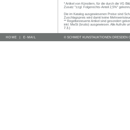
* Artikel von Künstlern, für die durch die VG 
Zusatz "zzgl. Folgerechts-Anteil 2,5%" gekenn
Die im Katalog ausgewiesenen Preise sind Schätz
Zuschlagspreis wird damit keine Mehrwertsteu
** Regelbesteuerte Artikel sind gesondert geken
inkl. MwSt (brutto) ausgewiesen. Alle Aufrufe 
7.3.)
HOME
|
E-MAIL
© SCHMIDT KUNSTAUKTIONEN DRESDEN