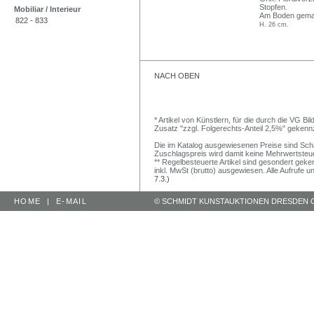
Stopfen.
Mobiliar / Interieur
Am Boden gemark
822 - 833
H. 26 cm.
NACH OBEN
* Artikel von Künstlern, für die durch die VG 
Zusatz "zzgl. Folgerechts-Anteil 2,5%" gekenn
Die im Katalog ausgewiesenen Preise sind Schätz
Zuschlagspreis wird damit keine Mehrwertsteu
** Regelbesteuerte Artikel sind gesondert geken
inkl. MwSt (brutto) ausgewiesen. Alle Aufrufe 
7.3.)
HOME
|
E-MAIL
© SCHMIDT KUNSTAUKTIONEN DRESDEN