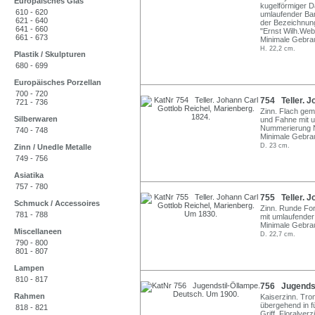
Europäisches Glas
kugelförmiger 
610 - 620
umlaufender Ban
621 - 640
der Bezeichnung
641 - 660
"Ernst Wilh.Web
661 - 673
Minimale Gebra
H. 22,2 cm.
Plastik / Skulpturen
680 - 699
Europäisches Porzellan
700 - 720
754 Teller. J
721 - 736
Zinn. Flach gem
Silberwaren
und Fahne mit u
Nummerierung No
740 - 748
Minimale Gebra
D. 23 cm.
Zinn / Unedle Metalle
749 - 756
Asiatika
757 - 780
755 Teller. J
Schmuck / Accessoires
Zinn. Runde For
781 - 788
mit umlaufender
Minimale Gebra
Miscellaneen
D. 22,7 cm.
790 - 800
801 - 807
Lampen
810 - 817
756 Jugendst
Rahmen
Kaiserzinn. Tro
übergehend in f
818 - 821
Griff. Floralve