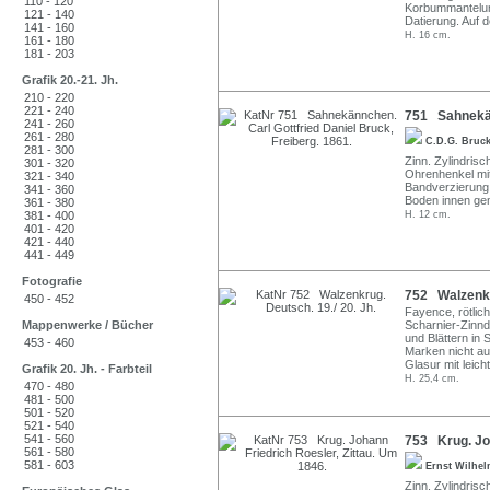
110 - 120
Korbummantelun
121 - 140
Datierung. Auf 
141 - 160
H. 16 cm.
161 - 180
181 - 203
Grafik 20.-21. Jh.
210 - 220
221 - 240
751 Sahnekänn
241 - 260
261 - 280
C.D.G. Bruc
281 - 300
Zinn. Zylindris
301 - 320
Ohrenhenkel mit
321 - 340
Bandverzierung.
341 - 360
Boden innen ge
361 - 380
381 - 400
H. 12 cm.
401 - 420
421 - 440
441 - 449
Fotografie
752 Walzenkru
450 - 452
Fayence, rötlich
Mappenwerke / Bücher
Scharnier-Zinnd
und Blättern in
453 - 460
Marken nicht au
Glasur mit leic
Grafik 20. Jh. - Farbteil
H. 25,4 cm.
470 - 480
481 - 500
501 - 520
521 - 540
541 - 560
753 Krug. Joh
561 - 580
581 - 603
Ernst Wilhe
Zinn. Zylindris