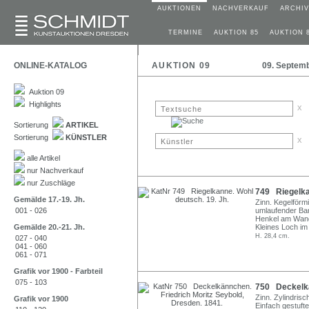
AUKTIONEN
NACHVERKAUF
ARCHIV
TERMINE
AUKTION 85
AUKTION 
ONLINE-KATALOG
AUKTION 09
09. Septem
Auktion 09
Highlights
x
Sortierung
ARTIKEL
Sortierung
KÜNSTLER
x
alle Artikel
nur Nachverkauf
nur Zuschläge
749 Riegelkan
Gemälde 17.-19. Jh.
Zinn. Kegelförm
001 - 026
umlaufender Ban
Henkel am Wandu
Gemälde 20.-21. Jh.
Kleines Loch im
H. 28,4 cm.
027 - 040
041 - 060
061 - 071
Grafik vor 1900 - Farbteil
075 - 103
750 Deckelkä
Zinn. Zylindris
Grafik vor 1900
Einfach gestuft