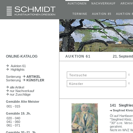
AUKTIONEN
NACHVERKAUF
ARCHIV
TERMINE
AUKTION 85
AUKTION 
ONLINE-KATALOG
AUKTION 61
21. Septem
Auktion 61
Highlights
x
Sortierung
ARTIKEL
Sortierung
KÜNSTLER
x
alle Artikel
nur Nachverkauf
nur Zuschläge
Gemälde Alte Meister
141 Siegfried
001 - 015
Siegfried Klot
Gemälde 19. Jh.
Öl auf Hartfaser
020 - 040
"Siegfried Klot
041 - 060
"30" o.re. Vers
061 - 071
gerahmt.
Nicht im WVZ W
Gemälde 20.-21. Jh.