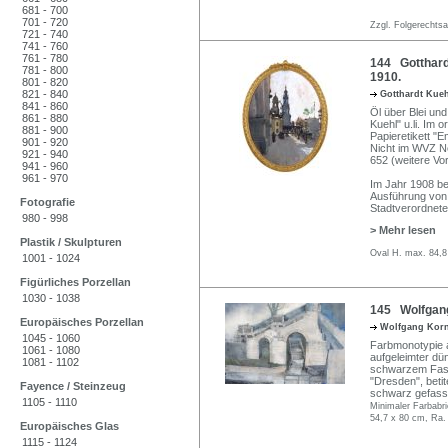
681 - 700
701 - 720
Zzgl. Folgerechts
721 - 740
741 - 760
761 - 780
144 Gotthard
781 - 800
1910.
801 - 820
821 - 840
Gotthardt Kue
841 - 860
Öl über Blei und
861 - 880
Kuehl" u.li. Im
881 - 900
Papieretikett "E
901 - 920
Nicht im WVZ Ne
921 - 940
652 (weitere Vor
941 - 960
961 - 970
Im Jahr 1908 be
Ausführung von 
Fotografie
Stadtverordnete
980 - 998
> Mehr lesen
Plastik / Skulpturen
Oval H. max. 84,8
1001 - 1024
Figürliches Porzellan
1030 - 1038
145 Wolfgang
Europäisches Porzellan
Wolfgang Kor
1045 - 1060
Farbmonotypie a
1061 - 1080
aufgeleimter dünn
1081 - 1102
schwarzem Faser
"Dresden", betit
Fayence / Steinzeug
schwarz gefasste
1105 - 1110
Minimaler Farbabri
54,7 x 80 cm, Ra.
Europäisches Glas
1115 - 1124