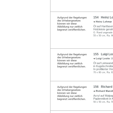
154 Heinz Lo
Heinz Lohmar
Öl auf Hartfaser
Holzleiste gera
O. Rand ungerade 
55 x 50 cm, Ra. 6
155 Luigi Los
Luigi Losito
19
Öl auf Leinwand.
in Kugelschreib
In profilierter H
70 x 80 cm, Ra. 8
156 Richard 
Richard Mansf
Acryl auf Malpap
Papieretikett in
50 x 50 cm, Ra. 5