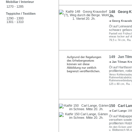
Mobiliar / Interieur
1270 - 1285
148 Georg Kra
Teppiche / Textilien
Jh.
1290 - 1300
Georg Krausd
1301 - 1310
Öl auf Leinwand.
schwarz gefass
Partiell mit Früh
etwas locker auf 
79,5 x 74 cm, Ra.
149 Jan Tilma
Jan Tilman Kr
Öl auf Hartfaser
profilierten, ro
Verso Kohlestaubsp
Rahmenfalzabdrück
Rahmenverbindung
125 x 80 cm, Ra. 
150 Carl Lang
Carl Lange
188
Öl auf Malpappe.
versehen sowie 
profilierten Holz
An den Ecken und 
u. Bildbereich Mi.