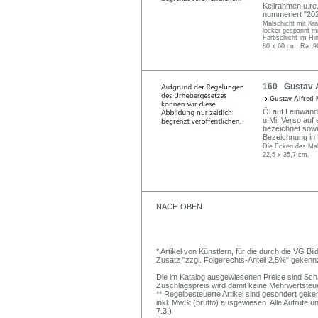
Keilrahmen u.r
nummeriert "202"
Malschicht mit Kra
locker gespannt mi
Farbschicht im Hin
80 x 60 cm, Ra. 9
160 Gustav Al
Gustav Alfred 
Öl auf Leinwand
u.Mi. Verso auf 
bezeichnet sowie
Bezeichnung in 
Die Ecken des Mal
22,5 x 35,7 cm.
NACH OBEN
* Artikel von Künstlern, für die durch die VG 
Zusatz "zzgl. Folgerechts-Anteil 2,5%" gekenn
Die im Katalog ausgewiesenen Preise sind Schätz
Zuschlagspreis wird damit keine Mehrwertsteu
** Regelbesteuerte Artikel sind gesondert geken
inkl. MwSt (brutto) ausgewiesen. Alle Aufrufe 
7.3.)