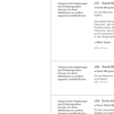
157 David Mo
David Morgen
Öl und Bitumen a
datiert.
Die beiden Arbe
Devices), die si
Kontext eines l
versucht, durch 
und Farbsprache
In der Regel ge
> Mehr lesen
100 x 75 cm.
158 David Mor
David Morgen
Öl und Bitumen a
und datiert.
100 x 75 cm.
159 Ernst Alf
Ernst Alfred 
Öl auf Leinwand.
betitelt und da