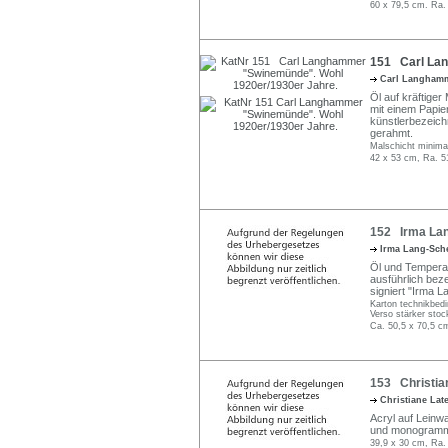
60 x 79,5 cm. Ra.
151 Carl Lan
Carl Langham
Öl auf kräftiger
mit einem Papie
künstlerbezeichn
gerahmt.
Malschicht minima
42 x 53 cm, Ra. 5
152 Irma Lang
Irma Lang-Sch
Öl und Tempera 
ausführlich bez
signiert "Irma L
Karton technikbedi
Verso stärker stoc
Ca. 50,5 x 70,5 c
153 Christian
Christiane Lat
Acryl auf Leinwa
und monogrammie
39,9 x 30 cm, Ra.