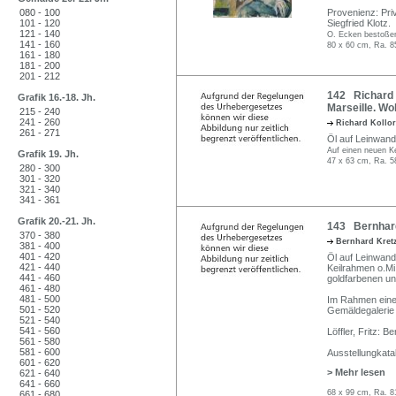
080 - 100
Provenienz: Pri
101 - 120
Siegfried Klotz.
121 - 140
O. Ecken bestoße
141 - 160
80 x 60 cm, Ra. 8
161 - 180
181 - 200
201 - 212
142 Richard K
Grafik 16.-18. Jh.
Marseille. Wo
215 - 240
241 - 260
Richard Kollo
261 - 271
Öl auf Leinwand.
Auf einen neuen K
Grafik 19. Jh.
47 x 63 cm, Ra. 5
280 - 300
301 - 320
321 - 340
341 - 361
Grafik 20.-21. Jh.
143 Bernhard
370 - 380
Bernhard Kre
381 - 400
401 - 420
Öl auf Leinwand.
421 - 440
Keilrahmen o.Mi.
441 - 460
goldfarbenen un
461 - 480
481 - 500
Im Rahmen einer
501 - 520
Gemäldegalerie 
521 - 540
541 - 560
Löffler, Fritz: 
561 - 580
581 - 600
Ausstellungkata
601 - 620
> Mehr lesen
621 - 640
641 - 660
68 x 99 cm, Ra. 8
661 - 680