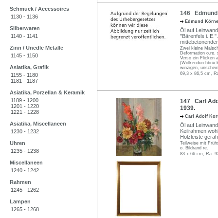
Schmuck / Accessoires
146 Edmund K
1130 - 1136
Edmund Körn
Silberwaren
Öl auf Leinwand.
1140 - 1141
"Bärenfels i. E.
mittebetonende
Zinn / Unedle Metalle
Zwei kleine Malsch
Deformation o.re.
1145 - 1150
Verso ein Flicken
(Wolkendurchbrücke
Asiatika, Grafik
winzigen, unschei
69,3 x 86,5 cm, R
1155 - 1180
1181 - 1187
Asiatika, Porzellan & Keramik
1189 - 1200
147 Carl Adol
1201 - 1220
1939.
1221 - 1228
Carl Adolf Ko
Asiatika, Miscellaneen
Öl auf Leinwand.
Keilrahmen wohl 
1230 - 1232
Holzleiste gera
Uhren
Teilweise mit Früh
o. Bildrand re.
1235 - 1238
83 x 66 cm, Ra. 9
Miscellaneen
1240 - 1242
Rahmen
1245 - 1262
Lampen
1265 - 1268