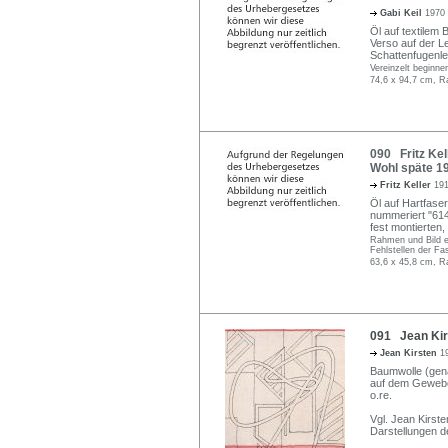
Gabi Keil
1970
Öl auf textilem 
Verso auf der Le
Schattenfugenle
Vereinzelt beginne
74,6 x 94,7 cm, R
090 Fritz Kel
Wohl späte 1
Fritz Keller
191
Öl auf Hartfaser
nummeriert "61
fest montierten
Rahmen und Bild e
Fehlstellen der F
63,6 x 45,8 cm, R
091 Jean Kirs
Jean Kirsten
1
Baumwolle (genä
auf dem Gewebe 
o.re.
Vgl. Jean Kirst
Darstellungen d