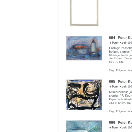
094 Peter Ko
Peter Koch
196
Farbige Pastellk
betitelt, signiert
Bildträger leicht 
den Ecken. Ränder 
50 x 70 cm.
Zzgl. Folgerechts
095 Peter Ko
Peter Koch
196
Mischtechnik (Ac
signiert "P. KocH
Papier technikbedin
35,5 x 40 cm, Ra.
Zzgl. Folgerechts
096 Peter Koc
Peter Koch
196