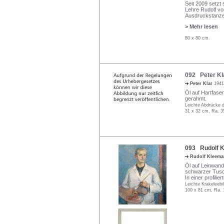
Seit 2009 setzt
Lehre Rudolf v
Ausdruckstanzes
> Mehr lesen
80 x 80 cm.
092 Peter Kla
Peter Klar
1941
Öl auf Hartfaser
gerahmt.
Leichte Abdrücke 
31 x 32 cm, Ra. 3
093 Rudolf K
Rudolf Kleem
Öl auf Leinwand
schwarzer Tusche
In einer profilie
Leichte Krakeleebi
100 x 81 cm, Ra. 