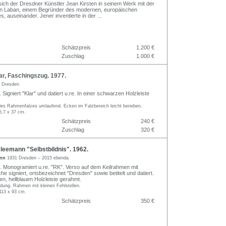
 sich der Dresdner Künstler Jean Kirsten in seinem Werk mit der
on Laban, einem Begründer des modernen, europäischen
, auseinander. Jener inventierte in der
...
Schätzpreis
1.200 €
Zuschlag
1.000 €
r, Faschingszug. 1977.
 Dresden
. Signiert "Klar" und datiert u.re. In einer schwarzen Holzleiste
des Rahmenfalzes umlaufend. Ecken im Falzbereich leicht berieben.
5,7 x 37 cm.
Schätzpreis
240 €
Zuschlag
320 €
leemann "Selbstbildnis". 1962.
ann
1931 Dresden – 2015 ebenda
. Monogramiert u.re. "RK". Verso auf dem Keilrahmen mit
 signiert, ortsbezeichnet "Dresden" sowie betitelt und datiert.
rten, hellblauen Holzleiste gerahmt.
ldung. Rahmen mit kleinen Fehlstellen.
113 x 93 cm.
Schätzpreis
350 €