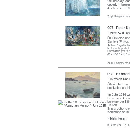
Öl und Acryl auf
datiert. In brei
43 x 53 cm, Ra. 5
Zzgl. Folgerechts
097 Peter Ko
Peter Koch
196
Öl, Ölkreide un
Signiert "P. KocH
Je fünf Nagellöchl
Malschicht partiell
Durchstoß (recto n
60 x 100,5 x 3,5 
Zzgl. Folgerechts
098 Hermann
Hermann Koh
Öl auf Hartfaser.
goldfarbenen, h
Im Jahr 1934 w
Preis) zuerkannt
bereiste der Kün
Sizilien.
Entsprechend ei
Kohlmann seine i
> Mehr lesen
50 x 65 cm, Ra. 6