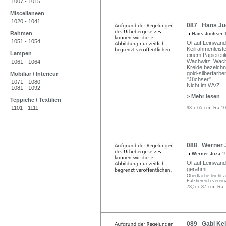
1007 - 1015
Miscellaneen
1020 - 1041
087 Hans Jüc
Rahmen
Hans Jüchser
1051 - 1054
Öl auf Leinwand.
Keilrahmenleiste
Lampen
einem Papiereti
Wachwitz, Wachw
1061 - 1064
Kreide bezeichne
gold-silberfarb
Mobiliar / Interieur
"Jüchser".
1071 - 1080
Nicht im WVZ
...
1081 - 1092
> Mehr lesen
Teppiche / Textilien
1101 - 1111
93 x 65 cm, Ra.10
088 Werner Ju
Werner Juza
1
Öl auf Leinwand. 
gerahmt.
Oberfläche leicht 
Falzbereich verein
78,5 x 87 cm, Ra.
089 Gabi Keil