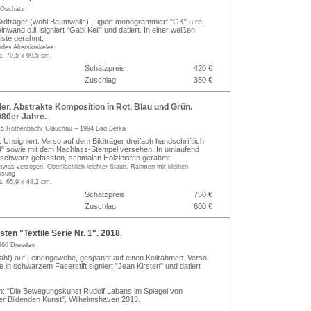
 Oschatz
Bildträger (wohl Baumwolle). Ligiert monogrammiert "GK" u.re.
inwand o.li. signiert "Gabi Keil" und datiert. In einer weißen
iste gerahmt.
ndes Alterskrakelee.
a. 79,5 x 99,5 cm.
Schätzpreis
420 €
Zuschlag
350 €
ler, Abstrakte Komposition in Rot, Blau und Grün.
980er Jahre.
5 Rothenbach/ Glauchau – 1994 Bad Berka
. Unsigniert. Verso auf dem Bildträger dreifach handschriftlich
4" sowie mit dem Nachlass-Stempel versehen. In umlaufend
, schwarz gefassten, schmalen Holzleisten gerahmt.
twas verzogen. Oberflächlich leichter Staub. Rahmen mit kleinen
assung
a. 65,9 x 48,2 cm.
Schätzpreis
750 €
Zuschlag
600 €
ten "Textile Serie Nr. 1". 2018.
966 Dresden
ht) auf Leinengewebe, gespannt auf einen Keilrahmen. Verso
in schwarzem Faserstift signiert "Jean Kirsten" und datiert
en: "Die Bewegungskunst Rudolf Labans im Spiegel von
er Bildenden Kunst", Wilhelmshaven 2013.