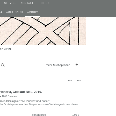
SERVICE
KONTAKT
DE
EN
84
AUKTION 83
ARCHIV
er 2019
+
mehr Suchoptionen
<<<
>>>
nerla, Gelb auf Blau. 2010.
la
1968 Dresden
so in Blei signiert "MHonerla" und datiert.
iche Schleifspuren aus dem Malprozess sowie Vertiefungen in den oberen
Schätzpreis
180 €