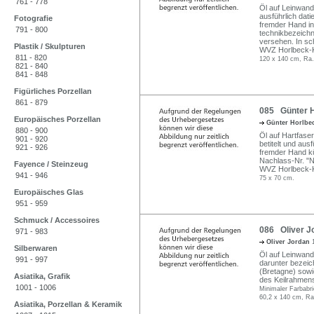
761 - 778
Öl auf Leinwand.
ausführlich dati
Fotografie
fremder Hand in F
791 - 800
technikbezeichn
versehen. In sch
Plastik / Skulpturen
WVZ Horlbeck-Ka
811 - 820
120 x 140 cm, Ra.
821 - 840
841 - 848
Figürliches Porzellan
861 - 879
085 Günter H
Europäisches Porzellan
Günter Horlbe
880 - 900
Öl auf Hartfaser
901 - 920
betitelt und aus
921 - 926
fremder Hand kün
Nachlass-Nr. "N
Fayence / Steinzeug
WVZ Horlbeck-Ka
941 - 946
75 x 70 cm.
Europäisches Glas
951 - 959
Schmuck / Accessoires
086 Oliver J
971 - 983
Oliver Jordan
Silberwaren
Öl auf Leinwand.
991 - 997
darunter bezeic
(Bretagne) sowie
Asiatika, Grafik
des Keilrahmens
1001 - 1006
Minimaler Farbabr
60,2 x 140 cm, Ra
Asiatika, Porzellan & Keramik