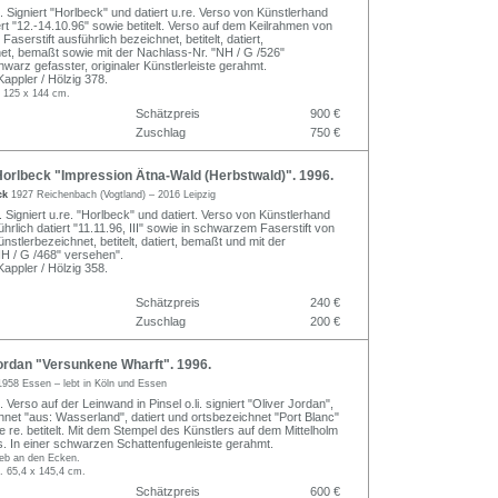
 Signiert "Horlbeck" und datiert u.re. Verso von Künstlerhand
ert "12.-14.10.96" sowie betitelt. Verso auf dem Keilrahmen von
aserstift ausführlich bezeichnet, betitelt, datiert,
et, bemaßt sowie mit der Nachlass-Nr. "NH / G /526"
warz gefasster, originaler Künstlerleiste gerahmt.
ppler / Hölzig 378.
 125 x 144 cm.
Schätzpreis
900 €
Zuschlag
750 €
orlbeck "Impression Ätna-Wald (Herbstwald)". 1996.
ck
1927 Reichenbach (Vogtland) – 2016 Leipzig
. Signiert u.re. "Horlbeck" und datiert. Verso von Künstlerhand
führlich datiert "11.11.96, III" sowie in schwarzem Faserstift von
stlerbezeichnet, betitelt, datiert, bemaßt und mit der
H / G /468" versehen".
ppler / Hölzig 358.
Schätzpreis
240 €
Zuschlag
200 €
ordan "Versunkene Wharft". 1996.
1958 Essen – lebt in Köln und Essen
 Verso auf der Leinwand in Pinsel o.li. signiert "Oliver Jordan",
hnet "aus: Wasserland", datiert und ortsbezeichnet "Port Blanc"
 re. betitelt. Mit dem Stempel des Künstlers auf dem Mittelholm
. In einer schwarzen Schattenfugenleiste gerahmt.
ieb an den Ecken.
. 65,4 x 145,4 cm.
Schätzpreis
600 €