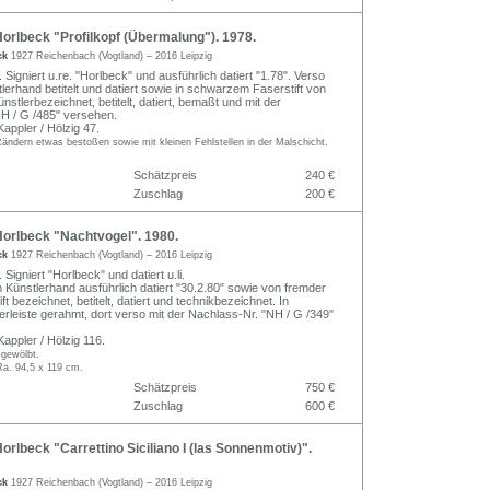
rlbeck "Profilkopf (Übermalung"). 1978.
ck
1927 Reichenbach (Vogtland) – 2016 Leipzig
. Signiert u.re. "Horlbeck" und ausführlich datiert "1.78". Verso
tlerhand betitelt und datiert sowie in schwarzem Faserstift von
stlerbezeichnet, betitelt, datiert, bemaßt und mit der
H / G /485" versehen.
ppler / Hölzig 47.
Rändern etwas bestoßen sowie mit kleinen Fehlstellen in der Malschicht.
Schätzpreis
240 €
Zuschlag
200 €
orlbeck "Nachtvogel". 1980.
ck
1927 Reichenbach (Vogtland) – 2016 Leipzig
 Signiert "Horlbeck" und datiert u.li.
n Künstlerhand ausführlich datiert "30.2.80" sowie von fremder
ft bezeichnet, betitelt, datiert und technikbezeichnet. In
lerleiste gerahmt, dort verso mit der Nachlass-Nr. "NH / G /349"
ppler / Hölzig 116.
 gewölbt.
Ra. 94,5 x 119 cm.
Schätzpreis
750 €
Zuschlag
600 €
rlbeck "Carrettino Siciliano I (las Sonnenmotiv)".
ck
1927 Reichenbach (Vogtland) – 2016 Leipzig