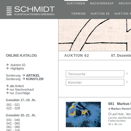
AUKTIONEN
NACHVERKAUF
ARCHIV
TERMINE
AUKTION 85
AUKTION 
ONLINE-KATALOG
AUKTION 62
07. Dezemb
Auktion 62
Highlights
x
Sortierung
ARTIKEL
Sortierung
KÜNSTLER
x
alle Artikel
nur Nachverkauf
nur Zuschläge
Gemälde 17.-19. Jh.
081 Markus Ho
001 - 021
022 - 028
Markus Honer
Öl auf Holz. Ver
Gemälde 20.-21. Jh.
Leichte oberflächl
031 - 040
Farbschichten.
041 - 060
30 x 40 cm.
061 - 080
081 - 100