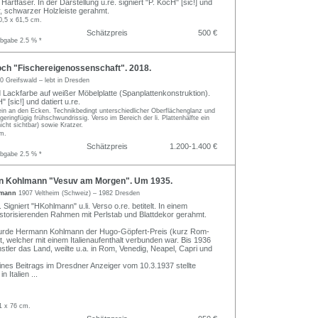
 Hartfaser. In der Darstellung u.re. signiert "P. KocH" [sic!] und
ter, schwarzer Holzleiste gerahmt.
0,5 x 61,5 cm.
Schätzpreis
500 €
abgabe 2.5 % *
ch "Fischereigenossenschaft". 2018.
0 Greifswald – lebt in Dresden
d Lackfarbe auf weißer Möbelplatte (Spanplattenkonstruktion).
" [sic!] und datiert u.re.
ein an den Ecken. Technikbedingt unterschiedlicher Oberflächenglanz und
 geringfügig frühschwundrissig. Verso im Bereich der li. Plattenhälfte ein
icht sichtbar) sowie Kratzer.
cm.
Schätzpreis
1.200-1.400 €
abgabe 2.5 % *
 Kohlmann "Vesuv am Morgen". Um 1935.
lmann
1907 Veltheim (Schweiz) – 1982 Dresden
 Signiert "HKohlmann" u.li. Verso o.re. betitelt. In einem
istorisierenden Rahmen mit Perlstab und Blattdekor gerahmt.
urde Hermann Kohlmann der Hugo-Göpfert-Preis (kurz Rom-
, welcher mit einem Italienaufenthalt verbunden war. Bis 1936
stler das Land, weilte u.a. in Rom, Venedig, Neapel, Capri und
nes Beitrags im Dresdner Anzeiger vom 10.3.1937 stellte
n Italien
...
1 x 76 cm.