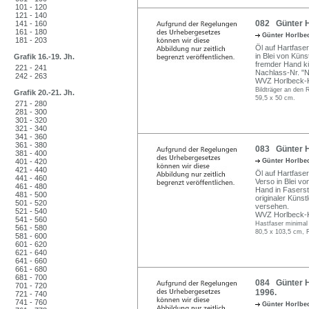
101 - 120
121 - 140
082 Günter Ho
141 - 160
161 - 180
Günter Horlbe
181 - 203
Öl auf Hartfaser
in Blei von Küns
Grafik 16.-19. Jh.
fremder Hand kün
221 - 241
Nachlass-Nr. "N
242 - 263
WVZ Horlbeck-Ka
Bildträger an den 
Grafik 20.-21. Jh.
59,5 x 50 cm.
271 - 280
281 - 300
301 - 320
321 - 340
341 - 360
361 - 380
083 Günter H
381 - 400
401 - 420
Günter Horlbe
421 - 440
Öl auf Hartfaser.
441 - 460
Verso in Blei vo
461 - 480
Hand in Fasersti
481 - 500
originaler Künst
501 - 520
versehen.
521 - 540
WVZ Horlbeck-Ka
541 - 560
Hastfaser minimal
561 - 580
80,5 x 103,5 cm, 
581 - 600
601 - 620
621 - 640
641 - 660
661 - 680
681 - 700
084 Günter Ho
701 - 720
1996.
721 - 740
741 - 760
Günter Horlbe