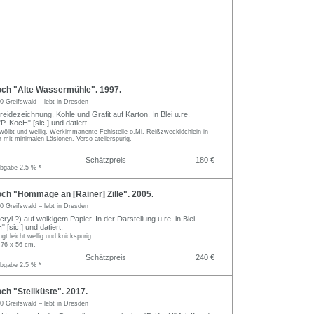
ch "Alte Wassermühle". 1997.
0 Greifswald – lebt in Dresden
reidezeichnung, Kohle und Grafit auf Karton. In Blei u.re.
 "P. KocH" [sic!] und datiert.
gewölbt und wellig. Werkimmanente Fehlstelle o.Mi. Reißzwecklöchlein in
mit minimalen Läsionen. Verso atelierspurig.
Schätzpreis
180 €
abgabe 2.5 % *
ch "Hommage an [Rainer] Zille". 2005.
0 Greifswald – lebt in Dresden
ryl ?) auf wolkigem Papier. In der Darstellung u.re. in Blei
" [sic!] und datiert.
gt leicht wellig und knickspurig.
 76 x 56 cm.
Schätzpreis
240 €
abgabe 2.5 % *
h "Steilküste". 2017.
0 Greifswald – lebt in Dresden