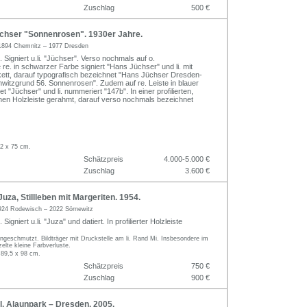
Zuschlag
500 €
hser "Sonnenrosen". 1930er Jahre.
1894 Chemnitz – 1977 Dresden
 Signiert u.li. "Jüchser". Verso nochmals auf o.
 re. in schwarzer Farbe signiert "Hans Jüchser" und li. mit
kett, darauf typografisch bezeichnet "Hans Jüchser Dresden-
itzgrund 56. Sonnenrosen". Zudem auf re. Leiste in blauer
t "Jüchser" und li. nummeriert "147b". In einer profilierten,
enen Holzleiste gerahmt, darauf verso nochmals bezeichnet
2 x 75 cm.
Schätzpreis
4.000-5.000 €
Zuschlag
3.600 €
za, Stillleben mit Margeriten. 1954.
924 Rodewisch – 2022 Sörnewitz
Signiert u.li. "Juza" und datiert. In profilierter Holzleiste
angeschmutzt. Bildträger mit Druckstelle am li. Rand Mi. Insbesondere im
zelte kleine Farbverluste.
 89,5 x 98 cm.
Schätzpreis
750 €
Zuschlag
900 €
, Alaunpark – Dresden. 2005.