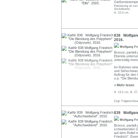
Gießereistempel
Patinierung an sec
Sockelkante.
H. 15,4 cm.
838 Wolfgang
2016.
Wolfgang Fr
Bronze, partiell
Ebenda unterseit
unterseitig mon
Im Rahmen einer
und Sehschwache
Auftrag für den 
u.a. "Die Blen
> Mehr lesen
H. 13,2 cm, B. 27
Zzgl. Folgerechts
839 Wolfgang
Wolfgang Fr
Bronze, partiell 
schwebenden Ge
auf dem Relief 
Friedrich". Exem