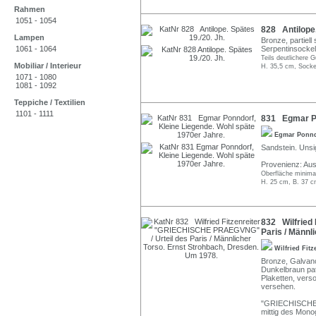
Rahmen
1051 - 1054
828 Antilope.
Lampen
Bronze, partiel
1061 - 1064
Serpentinsockel 
Teils deutlichere 
Mobiliar / Interieur
H. 35,5 cm, Socke
1071 - 1080
1081 - 1092
Teppiche / Textilien
1101 - 1111
831 Egmar Po
Egmar Ponn
Sandstein. Unsig
Provenienz: Au
Oberfläche minimal
H. 25 cm, B. 37 c
832 Wilfried
Paris / Männl
Wilfried Fitz
Bronze, Galvanop
Dunkelbraun patin
Plaketten, vers
versehen.
"GRIECHISCHE P
mittig des Mono