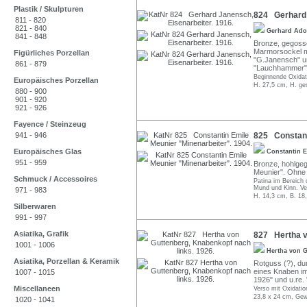
Plastik / Skulpturen
824 Gerhard 
811 - 820
821 - 840
Gerhard Ado
841 - 848
Bronze, gegoss
Marmorsockel mon
Figürliches Porzellan
"G.Janensch" un
861 - 879
"Lauchhammer",
Beginnende Oxidat
Europäisches Porzellan
H. 27,5 cm, H. ge
880 - 900
901 - 920
921 - 926
Fayence / Steinzeug
941 - 946
825 Constant
Europäisches Glas
Constantin 
951 - 959
Bronze, hohlgego
Meunier". Ohne
Schmuck / Accessoires
Patina im Bereich
Mund und Kinn. V
971 - 983
H. 14,3 cm, B. 18
Silberwaren
991 - 997
Asiatika, Grafik
827 Hertha v
1001 - 1006
Hertha von 
Asiatika, Porzellan & Keramik
Rotguss (?), dun
eines Knaben im 
1007 - 1015
1926" und u.re
Miscellaneen
Verso mit Oxidatio
23,8 x 24 cm, Gew
1020 - 1041