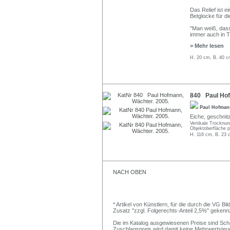
Das Relief ist e
Betglocke für di
"Man weiß, dass
immer auch in 
> Mehr lesen
H. 20 cm, B. 40 c
840 Paul Hof
Paul Hofma
Eiche, geschnitz
Vertikale Trocknu
Objektoberfläche p
H. 116 cm, B. 23 
NACH OBEN
* Artikel von Künstlern, für die durch die VG 
Zusatz "zzgl. Folgerechts-Anteil 2,5%" gekenn
Die im Katalog ausgewiesenen Preise sind Schätz
Zuschlagspreis wird damit keine Mehrwertsteu