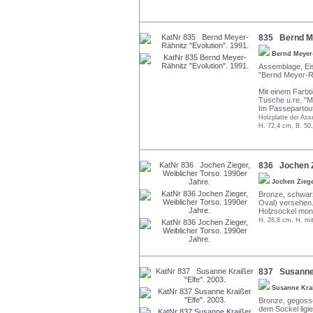
835 Bernd Me
Bernd Meyer
Assemblage, Eise
"Bernd Meyer-Rä
Mit einem Farbti
Tusche u.re. "M.
Im Passepartout 
Holzplatte der Asse
H. 72,4 cm, B. 50
836 Jochen Zi
Jochen Zieg
Bronze, schwarz
Oval) versehen.
Holzsockel mont
H. 28,8 cm, H. mi
837 Susanne 
Susanne Kra
Bronze, gegosse
dem Sockel ligi