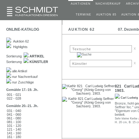
AUKTIONEN
NACHVERKAUF
ARCHIV
TERMINE
AUKTION 85
AUKTION 
ONLINE-KATALOG
AUKTION 62
07. Dezemb
Auktion 62
Highlights
x
Sortierung
ARTIKEL
Sortierung
KÜNSTLER
x
alle Artikel
nur Nachverkauf
nur Zuschläge
821 Carl Lud
Gemälde 17.-19. Jh.
1903.
001 - 021
Carl Ludwig
022 - 028
Bronze, hohl geg
Gemälde 20.-21. Jh.
Seffner fec." u
031 - 040
"Eigentum von C
041 - 060
betitelt.
061 - 080
Sehr kleine Kerbe 
081 - 100
H. 20 cm, B. 15 c
101 - 120
121 - 140
141 - 160
161 - 180