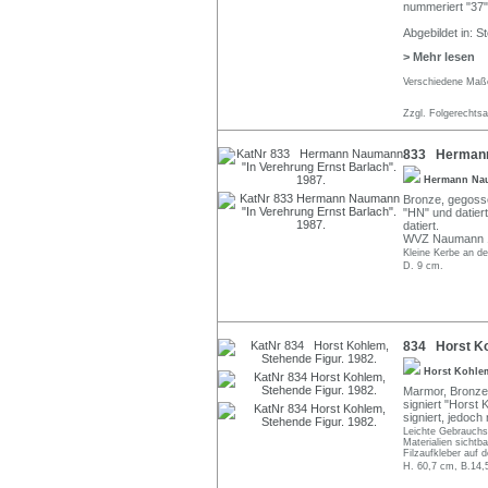
nummeriert "37"
Abgebildet in: S
> Mehr lesen
Verschiedene Maße
Zzgl. Folgerechts
833 Hermann 
Hermann N
Bronze, gegosse
"HN" und datier
datiert.
WVZ Naumann 10
Kleine Kerbe an der
D. 9 cm.
834 Horst Ko
Horst Kohl
Marmor, Bronze u
signiert "Horst
signiert, jedoch
Leichte Gebrauchss
Materialien sichtb
Filzaufkleber auf 
H. 60,7 cm, B.14,