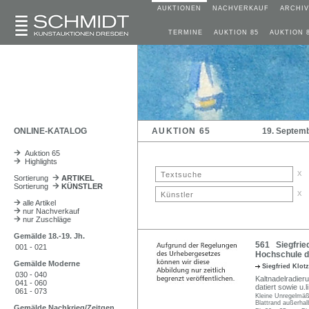
AUKTIONEN
NACHVERKAUF
ARCHIV
TERMINE
AUKTION 85
AUKTION 
ONLINE-KATALOG
AUKTION 65
19. Septem
Auktion 65
Highlights
x
Sortierung
ARTIKEL
Sortierung
KÜNSTLER
x
alle Artikel
nur Nachverkauf
nur Zuschläge
Gemälde 18.-19. Jh.
561 Siegfried
001 - 021
Hochschule d
Gemälde Moderne
Siegfried Klot
030 - 040
Kaltnadelradierun
041 - 060
datiert sowie u.
061 - 073
Kleine Unregelmäßi
Blattrand außerhal
Gemälde Nachkrieg/Zeitgen.