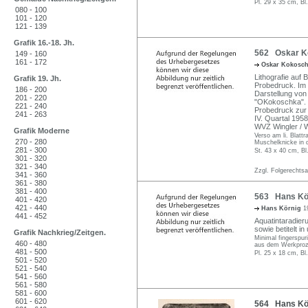
Pl. 29 x 35 cm, Bl
080 - 100
101 - 120
121 - 139
Grafik 16.-18. Jh.
562 Oskar Ko
149 - 160
161 - 172
Oskar Kokosc
Lithografie auf 
Grafik 19. Jh.
Probedruck. Im 
186 - 200
Darstellung von
201 - 220
"OKokoschka".
221 - 240
Probedruck zur 
241 - 263
IV. Quartal 195
WVZ Wingler / 
Grafik Moderne
Verso am li. Blatt
270 - 280
Muschelknicke in 
281 - 300
St. 43 x 40 cm, Bl
301 - 320
321 - 340
Zzgl. Folgerechts
341 - 360
361 - 380
381 - 400
563 Hans Kör
401 - 420
421 - 440
Hans Körnig
1
441 - 452
Aquatintaradieru
sowie betitelt i
Grafik Nachkrieg/Zeitgen.
Minimal fingerspur
460 - 480
aus dem Werkproz
481 - 500
Pl. 25 x 18 cm, Bl
501 - 520
521 - 540
541 - 560
561 - 580
581 - 600
601 - 620
564 Hans Körn