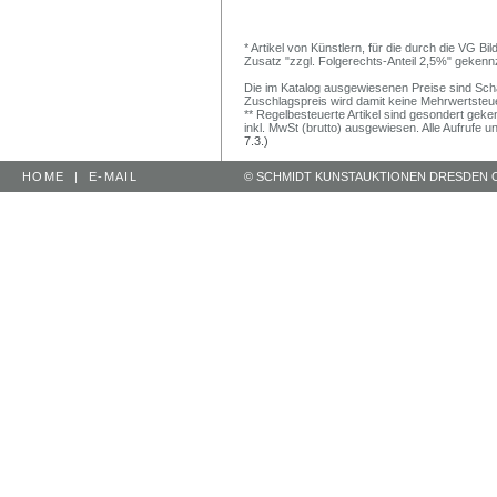
* Artikel von Künstlern, für die durch die VG 
Zusatz "zzgl. Folgerechts-Anteil 2,5%" gekenn
Die im Katalog ausgewiesenen Preise sind Schätz
Zuschlagspreis wird damit keine Mehrwertsteu
** Regelbesteuerte Artikel sind gesondert geken
inkl. MwSt (brutto) ausgewiesen. Alle Aufrufe 
7.3.)
HOME
|
E-MAIL
© SCHMIDT KUNSTAUKTIONEN DRESDEN