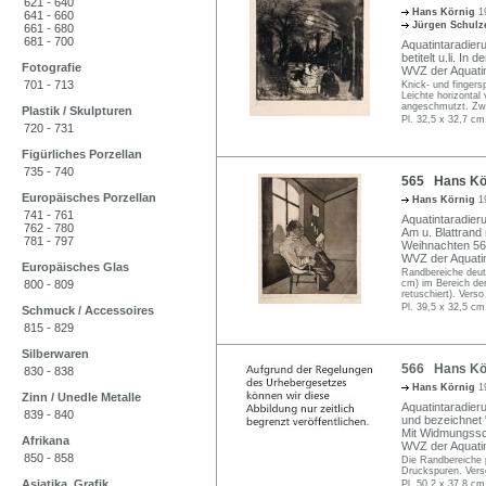
621 - 640
Hans Körnig
1
641 - 660
Jürgen Schul
661 - 680
681 - 700
Aquatintaradieru
betitelt u.li. I
Fotografie
WVZ der Aquati
701 - 713
Knick- und finger
Leichte horizontal 
angeschmutzt. Zwe
Plastik / Skulpturen
Pl. 32,5 x 32,7 cm
720 - 731
Figürliches Porzellan
735 - 740
565 Hans Kör
Europäisches Porzellan
Hans Körnig
1
741 - 761
Aquatintaradierun
762 - 780
Am u. Blattrand
781 - 797
Weihnachten 56"
WVZ der Aquati
Europäisches Glas
Randbereiche deutl
800 - 809
cm) im Bereich der
retuschiert). Verso 
Pl. 39,5 x 32,5 cm
Schmuck / Accessoires
815 - 829
Silberwaren
566 Hans Kör
830 - 838
Hans Körnig
1
Zinn / Unedle Metalle
Aquatintaradieru
839 - 840
und bezeichnet 
Mit Widmungssch
Afrikana
WVZ der Aquati
850 - 858
Die Randbereiche 
Druckspuren. Vers
Asiatika, Grafik
Pl. 50,2 x 37,8 cm