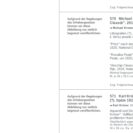
Zzgl. Folgerechts
570 Michael K
Cleasdr". 201
Michael Krem
Lithografien (?),
li. Verso jeweils i
"Prinz" nach d
1620, National G
"Rosalba Peale
Peale, um 1820,
"Aeschje Cleasd
Rijn, 1634, Nati
Minimal fingerspur
Bl. je 39 x 29,5 cm
Zzgl. Folgerechts
571 Karl Krön
(?). Späte 19
Karl Kröner
18
Aquarell und Dec
Kröner". Vollflä
profilierten Holz
Oberflächlich ange
im Bereich der Dars
30 x 59 cm, Ra. 4