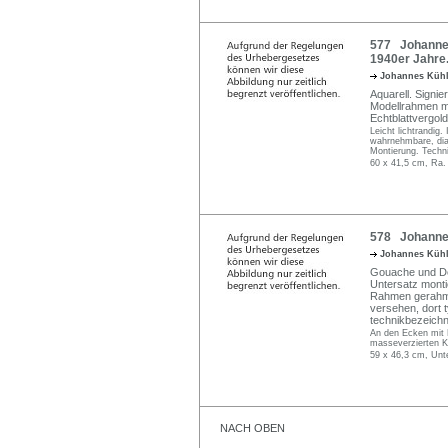
577 Johannes 
1940er Jahre
Johannes Küh
Aquarell. Signie
Modellrahmen mi
Echtblattvergol
Leicht lichtrandig
wahrnehmbare, diag
Montierung. Techni
60 x 41,5 cm, Ra.
578 Johannes
Johannes Küh
Gouache und Dec
Untersatz monti
Rahmen gerahmt.
versehen, dort t
technikbezeichn
An den Ecken mit R
masseverzierten K
59 x 46,3 cm, Unt
NACH OBEN