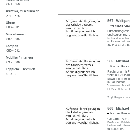
860 - 868
Asiatika, Miscellaneen
871 - 875
567 Wolfgang
Uhren
Wolfgang Kra
880 - 881
Offsetlithografi
Miscellaneen
und datiert re., 
Im Randbereich min
882 - 885
im Gesamtbild unau
St. 34 x 23 cm, Bl
Lampen
886 - 891
Mobiliar / Interieur
568 Michael 
895 - 906
Michael Krem
Teppiche / Textilien
Radierung mit Pl
910 - 917
"MK" u.li. Außerh
sowie nummerier
in Blei betitelt.
Vereinzelte Stockf
Pl. 27 x 30,5 cm, 
Zzgl. Folgerechts
569 Michael 
Michael Krem
Gouache. Verso i
Reißzwecklöchlein 
Farbverlust. Kleine
51 x 36,5 cm.