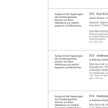
572 Karl Krön
Karl Kröner
18
Aquarell. Signie
versehen "Chris
Das Bild entsta
Reißzwecklöchlein 
am linken Blattrand
(werkimmanent).
26 x 52,5 cm.
573 Andreas 
Andreas Küch
Mischtechnik (u.
bräunlichem "Ha
undeutlich betite
Technikbedingt etw
cm). Verso an den 
48,5 x 62 cm.
574 Andreas 
Andreas Küch
Mischtechnik (W
U.re. ligiert mo