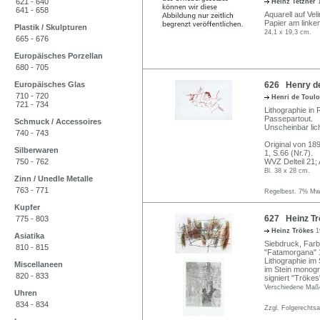
621 - 640
Heinz Tetzner
641 - 658
Aquarell auf Veli
Papier am linke
Plastik / Skulpturen
24,1 x 19,3 cm.
665 - 676
Europäisches Porzellan
680 - 705
Europäisches Glas
626 Henry de
710 - 720
Henri de Toul
721 - 734
Lithographie in
Passepartout.
Schmuck / Accessoires
Unscheinbar lich
740 - 743
Original von 18
Silberwaren
1, S.66 (Nr.7).
750 - 762
WVZ Delteil 21;
Bl. 38 x 28 cm.
Zinn / Unedle Metalle
763 - 771
Regelbest. 7% MwS
Kupfer
627 Heinz Trö
775 - 803
Heinz Trökes
1
Asiatika
Siebdruck, Farb
810 - 815
"Fatamorgana" 1
Lithographie im S
Miscellaneen
im Stein monogra
820 - 833
signiert "Trökes
Verschiedene Maß
Uhren
834 - 834
Zzgl. Folgerechts