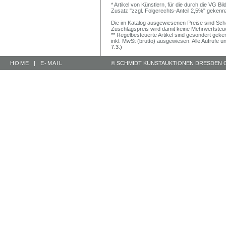
* Artikel von Künstlern, für die durch die VG 
Zusatz "zzgl. Folgerechts-Anteil 2,5%" gekenn
Die im Katalog ausgewiesenen Preise sind Schätz
Zuschlagspreis wird damit keine Mehrwertsteu
** Regelbesteuerte Artikel sind gesondert geken
inkl. MwSt (brutto) ausgewiesen. Alle Aufrufe 
7.3.)
HOME
|
E-MAIL
© SCHMIDT KUNSTAUKTIONEN DRESDEN