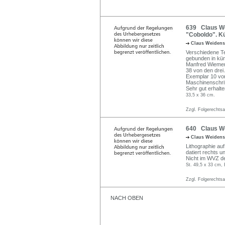
639 Claus We
"Coboldo". Kü
Claus Weidens
Verschiedene Te
gebunden in kün
Manfred Wiemer.
38 von den drei 
Exemplar 10 vo
Maschinenschrif
Sehr gut erhalt
33,5 x 36 cm.
Zzgl. Folgerechts
640 Claus We
Claus Weidens
Lithographie au
datiert rechts u
Nicht im WVZ de
St. 49,5 x 33 cm, 
Zzgl. Folgerechts
NACH OBEN