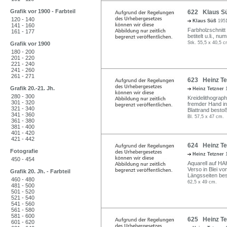
Grafik vor 1900 - Farbteil
622 Klaus Sü
120 - 140
Klaus Süß
1951
141 - 160
Farbholzschnitt 
161 - 177
betitelt u.li., n
Stk. 55,5 x 40,5 c
Grafik vor 1900
180 - 200
201 - 220
221 - 240
241 - 260
261 - 271
623 Heinz Te
Grafik 20.-21. Jh.
Heinz Tetzner
280 - 300
Kreidelithographi
301 - 320
fremder Hand in B
321 - 340
Blattrand bestoß
341 - 360
Bl. 57,5 x 47 cm.
361 - 380
381 - 400
401 - 420
421 - 442
624 Heinz Te
Fotografie
Heinz Tetzner
450 - 454
Aquarell auf HA
Verso in Blei v
Grafik 20. Jh. - Farbteil
Längsseiten bes
460 - 480
62,5 x 49 cm.
481 - 500
501 - 520
521 - 540
541 - 560
561 - 580
581 - 600
625 Heinz Tet
601 - 620