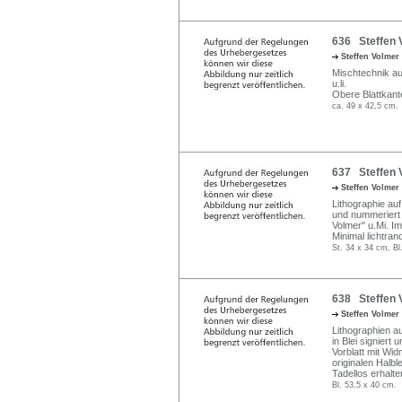
636 Steffen 
Steffen Volmer
Mischtechnik auf 
u.li.
Obere Blattkant
ca. 49 x 42,5 cm.
637 Steffen Vo
Steffen Volmer
Lithographie auf 
und nummeriert "6
Volmer" u.Mi. I
Minimal lichtrand
St. 34 x 34 cm, Bl
638 Steffen V
Steffen Volmer
Lithographien a
in Blei signiert 
Vorblatt mit Wi
originalen Halb
Tadellos erhalte
Bl. 53,5 x 40 cm.