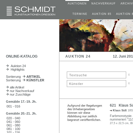
AUKTIONEN
NACHVERKAUF
ARCHIV
TERMINE
AUKTION 85
AUKTION 
ONLINE-KATALOG
AUKTION 24
12. Juni 20
Auktion 24
Highlights
x
Sortierung
ARTIKEL
Sortierung
KÜNSTLER
x
alle Artikel
nur Nachverkauf
nur Zuschläge
Gemälde 17.-19. Jh.
621 Klaus Süß
001 - 016
Klaus Süß
1951
Gemälde 20.-21. Jh.
Farbmonotypie. In
020 - 040
nummeriert "11/
041 - 060
27,5 x 22,5 cm, Bl
061 - 080
081 - 100
101 - 116