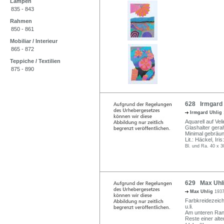
Lampen
835 - 843
Rahmen
850 - 861
Mobiliar / Interieur
865 - 872
Teppiche / Textilien
875 - 890
628 Irmgard 
Irmgard Uhlig
Aquarell auf Veli
Glashalter gera
Minimal gebräun
Lit.: Häckel, Ir
Bl. und Ra. 40 x 
629 Max Uhlig
Max Uhlig
1937
Farbkreidezeich
u.li.
Am unteren Rand
Reste einer alt