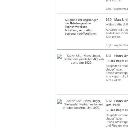
14,4 x 21 cm.
Zzgl. Folgerechts
630 Max Uhlig
Max Uhlig
1937
Aquarell auf Japa
Tadelloser Zust
43 x 103 cm.
Zzgl. Folgerechts
631 Hans Ung
Hans Unger
18
Graphitzeichnung
Unger" u.re.
Etwas atelierspu
Knickspur u.li.,
32,5 x 24 cm.
632 Hans Ung
Um 1920.
Hans Unger
18
Graphitzeichnung
Unger" u.re.
Etwas atelierspu
und Resten eine