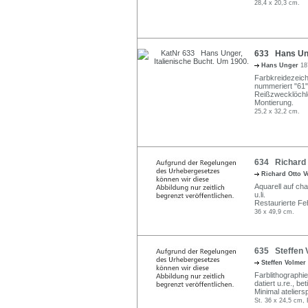
28,4 x 20,3 cm.
633 Hans Ung
Hans Unger
18
Farbkreidezeichn
nummeriert "61" 
Reißzwecklöchlei
Montierung.
25,2 x 32,2 cm.
634 Richard O
Richard Otto V
Aquarell auf cha
u.li.
Restaurierte Fe
36 x 49,9 cm.
635 Steffen 
Steffen Volmer
Farblithographie
datiert u.re., be
Minimal ateliers
St. 36 x 24,5 cm, 