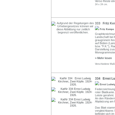
Verso Reste ein
24 x 24 cm.
333 Fritz Ke
Fritz Kempe
Graphitzeichnu
Landschaft bei 
graugrünem fest
auf Bütten (Lan
bzw. "F.K."), R
Darstellung zusä
Monogrammstemp
> Mehr lesen
Verschiedene Maße
334 Ernst Lud
Ernst Ludwi
Federzeichnung 
roter Blattkante
Leiste gerahmt.
An den Rändern 
Abplatzung am R
Das Blatt stam
vergleichbares 
befindet sich i