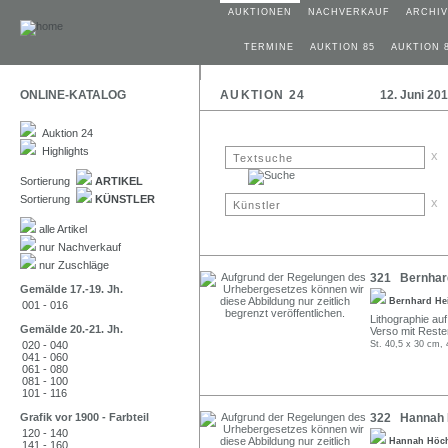
AUKTIONEN
NACHVERKAUF
ARCHIV
TERMINE
AUKTION 85
AUKTION 
ONLINE-KATALOG
AUKTION 24
12. Juni 20
Auktion 24
Highlights
x
Sortierung
ARTIKEL
Sortierung
KÜNSTLER
x
alle Artikel
nur Nachverkauf
nur Zuschläge
321 Bernhard 
Gemälde 17.-19. Jh.
Bernhard He
001 - 016
Lithographie auf 
Gemälde 20.-21. Jh.
Verso mit Reste
020 - 040
St. 40,5 x 30 cm, 
041 - 060
061 - 080
081 - 100
101 - 116
Grafik vor 1900 - Farbteil
322 Hannah H
120 - 140
Hannah Hö
141 - 160