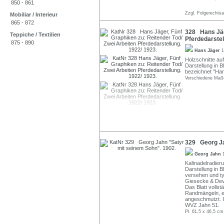
850 - 861
Zzgl. Folgerechts
Mobiliar / Interieur
865 - 872
328 Hans Jäge
Teppiche / Textilien
Pferdedarstel
875 - 890
Hans Jäger
1
Holzschnitte au
Darstellung in Bl
bezeichnet "Han
Verschiedene Maß
329 Georg Ja
Georg Jahn
Kaltnadelradier
Darstellung in B
versehen und ty
Giesecke & Devri
Das Blatt volls
Randmängeln, et
angeschmutzt. I
WVZ Jahn 51.
Pl. 61,5 x 46,5 cm