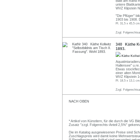
Blatt am Rand m
untere Blattkant
WVZ Klipstein Nr
"Die Pflüger" b
1903 bis 1908. D
Pl. 31,5 x 45,5 cm
Zzgl. Folgerechts
340 Käthe Kol
1893.
Käthe Kollw
Aquatintaradier
Hallensee" u.re.
Etwas stockflec
einer alten Mon
WVZ Klipstein 1
Pl. 18,5 x 13,1 cm
Zzgl. Folgerechts
NACH OBEN
* Artikel von Künstlern, für die durch die VG 
Zusatz "zzgl. Folgerechts-Anteil 2,5%" gekenn
Die im Katalog ausgewiesenen Preise sind Schätz
Zuschlagspreis wird damit keine Mehrwertsteu
** Regelbesteuerte Artikel sind gesondert geken