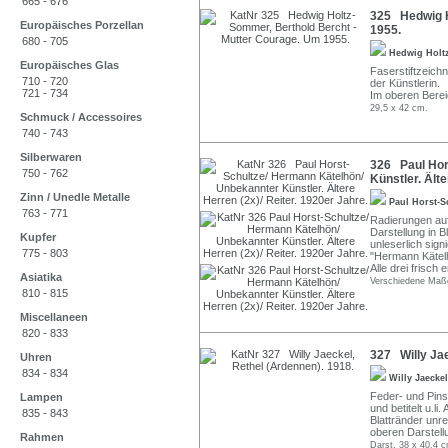
665 - 676
325 Hedwig H
Europäisches Porzellan
1955.
680 - 705
Hedwig Hol
Europäisches Glas
Faserstiftzeich
710 - 720
der Künstlerin.
721 - 734
Im oberen Bereic
29,5 x 42 cm.
Schmuck / Accessoires
740 - 743
Silberwaren
326 Paul Hor
750 - 762
Künstler. Älte
Zinn / Unedle Metalle
Paul Horst-
763 - 771
Radierungen auf
Darstellung in B
Kupfer
unleserlich sign
775 - 803
"Hermann Kätelh
Alle drei frisch 
Asiatika
Verschiedene Maß
810 - 815
Miscellaneen
820 - 833
327 Willy Jae
Uhren
834 - 834
Willy Jaecke
Feder- und Pinse
Lampen
und betitelt u.l
835 - 843
Blattränder unre
oberen Darstell
Rahmen
Darst. 38 x 40,4 c