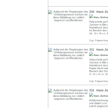
330 Hans Jüch
Hans Jüchs
Holzschnitt auf
Jüchser in Blei 
Handdruck durc
Im Bereich des 
Stk. 29 x 38 cm, B
Zzgl. Folgerechts
331 Hans Jüc
Hans Jüchs
Holzschnitt auf
Jüchser in Blei 
Handdruck durc
Papier leicht we
Bereich des Dr
St. 30 x 43 cm, Bl
Zzgl. Folgerechts
332 Hans Jüc
Hans Jüchs
Kohlezeichnung
und datiert u.re.
Leicht angeschm