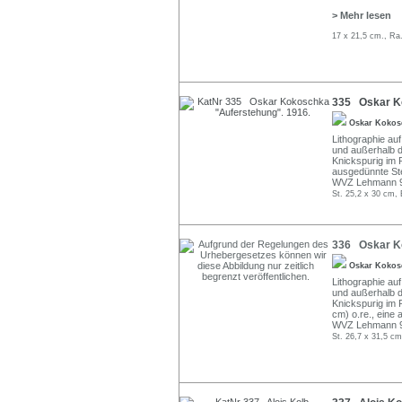
> Mehr lesen
17 x 21,5 cm., Ra
335 Oskar Ko
Oskar Koko
Lithographie au
und außerhalb d
Knickspurig im 
ausgedünnte Stel
WVZ Lehmann 9
St. 25,2 x 30 cm, 
336 Oskar Ko
Oskar Koko
Lithographie au
und außerhalb d
Knickspurig im 
cm) o.re., eine 
WVZ Lehmann 9
St. 26,7 x 31,5 cm