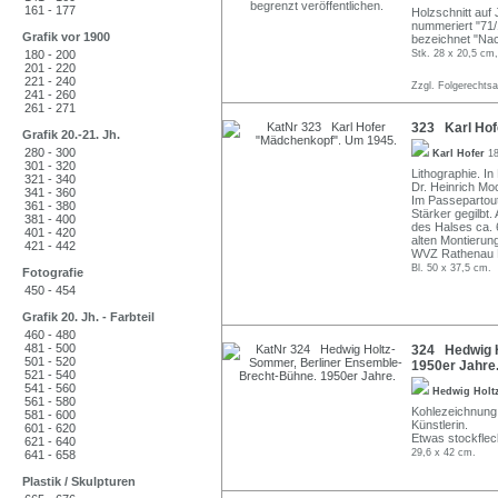
161 - 177
Holzschnitt auf 
nummeriert "71/1
Grafik vor 1900
bezeichnet "Nac
180 - 200
Stk. 28 x 20,5 cm,
201 - 220
221 - 240
Zzgl. Folgerechts
241 - 260
261 - 271
323 Karl Hof
Grafik 20.-21. Jh.
280 - 300
Karl Hofer
18
301 - 320
Lithographie. In
321 - 340
Dr. Heinrich Moc
341 - 360
Im Passepartout
361 - 380
Stärker gegilbt
381 - 400
des Halses ca. 
401 - 420
alten Montierun
421 - 442
WVZ Rathenau L
Bl. 50 x 37,5 cm.
Fotografie
450 - 454
Grafik 20. Jh. - Farbteil
460 - 480
481 - 500
324 Hedwig H
501 - 520
1950er Jahre
521 - 540
541 - 560
Hedwig Hol
561 - 580
Kohlezeichnung
581 - 600
Künstlerin.
601 - 620
Etwas stockfleck
621 - 640
29,6 x 42 cm.
641 - 658
Plastik / Skulpturen