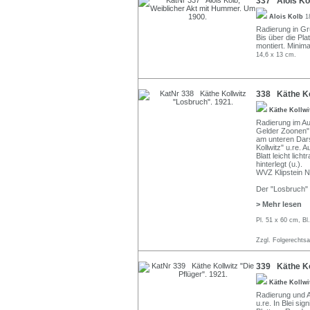
337 Alois Ko
Alois Kolb
1
Radierung in Grü
Bis über die Pla
montiert. Minima
14,6 x 13 cm.
338 Käthe Ko
Käthe Kollw
Radierung im Au
Gelder Zoonen" -
am unteren Darst
Kollwitz" u.re. 
Blatt leicht lich
hinterlegt (u.).
WVZ Klipstein Nr
Der "Losbruch" i
> Mehr lesen
Pl. 51 x 60 cm, Bl
Zzgl. Folgerechts
339 Käthe Kol
Käthe Kollw
Radierung und Aq
u.re. In Blei sig