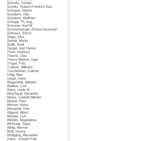
Schmitz, Günter
Scholtz, Robert Friedrich Karl
Schoppe, Martin
Schubert, Otto
Schubert, Wolfram
Schupp, Th. Aug.
Schuster, Karl M.
Schweinberger, Emma Gismondi
Sottsass, Ettore
Staps, Else
Steinla, Moritz
Stolle, Rudi
Taeger, Karl Hanns
Thein, Heinrich
Thieme, Otto
Thiess-Böttner, Inge
Tröger, Fritz
Trübner, Wilhelm
Tzschimmer, Gabriel
Uhlig, Max
Unger, Hans
Wagenfeld, Wilhelm
Walther, Carl
Ward, Leslie M.
Weichardt, Elisabeth
Weise, Gotthilf Wilhelm
Weiser, Paul
Werner, Heinz
Westphal, Otto
Wigand, Albert
Winkler, Curt
Winkler, Magdalena
Wirkkala, Tapio
Wittig, Werner
Wolf, Georg
Wolfgang, Alexander
Zalisz, Joseph Fritz