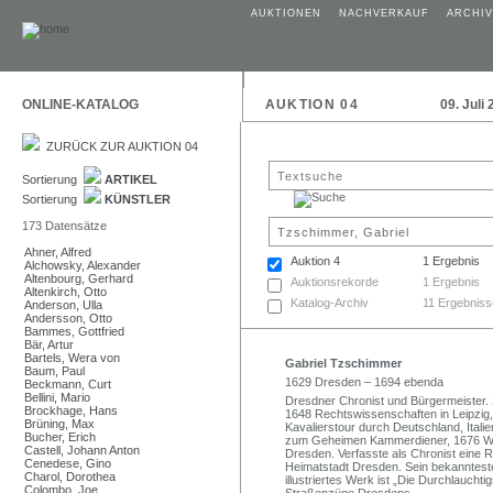
AUKTIONEN
NACHVERKAUF
ARCHIV
ONLINE-KATALOG
AUKTION 04
09. Juli
ZURÜCK ZUR AUKTION 04
Sortierung
ARTIKEL
Sortierung
KÜNSTLER
173 Datensätze
Ahner, Alfred
Auktion 4
1 Ergebnis
Alchowsky, Alexander
Altenbourg, Gerhard
Auktionsrekorde
1 Ergebnis
Altenkirch, Otto
Katalog-Archiv
11 Ergebniss
Anderson, Ulla
Andersson, Otto
Bammes, Gottfried
Bär, Artur
Bartels, Wera von
Gabriel Tzschimmer
Baum, Paul
1629 Dresden – 1694 ebenda
Beckmann, Curt
Bellini, Mario
Dresdner Chronist und Bürgermeister. 
Brockhage, Hans
1648 Rechtswissenschaften in Leipzig
Brüning, Max
Kavalierstour durch Deutschland, Ital
Bucher, Erich
zum Geheimen Kammerdiener, 1676 Wir
Castell, Johann Anton
Dresden. Verfasste als Chronist eine R
Cenedese, Gino
Heimatstadt Dresden. Sein bekannteste
Charol, Dorothea
illustriertes Werk ist „Die Durchlauch
Colombo, Joe