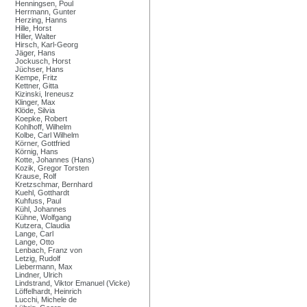
Henningsen, Poul
Herrmann, Gunter
Herzing, Hanns
Hille, Horst
Hiller, Walter
Hirsch, Karl-Georg
Jäger, Hans
Jockusch, Horst
Jüchser, Hans
Kempe, Fritz
Kettner, Gitta
Kizinski, Ireneusz
Klinger, Max
Klöde, Silvia
Koepke, Robert
Kohlhoff, Wilhelm
Kolbe, Carl Wilhelm
Körner, Gottfried
Körnig, Hans
Kotte, Johannes (Hans)
Kozik, Gregor Torsten
Krause, Rolf
Kretzschmar, Bernhard
Kuehl, Gotthardt
Kuhfuss, Paul
Kühl, Johannes
Kühne, Wolfgang
Kutzera, Claudia
Lange, Carl
Lange, Otto
Lenbach, Franz von
Letzig, Rudolf
Liebermann, Max
Lindner, Ulrich
Lindstrand, Viktor Emanuel (Vicke)
Löffelhardt, Heinrich
Lucchi, Michele de