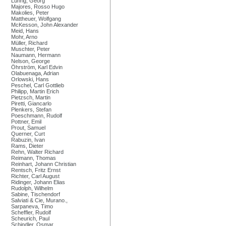
Lührig, Georg
Majores, Rosso Hugo
Makolies, Peter
Mattheuer, Wolfgang
McKesson, John Alexander
Meid, Hans
Mohr, Arno
Müller, Richard
Muschter, Peter
Naumann, Hermann
Nelson, George
Öhrström, Karl Edvin
Olabuenaga, Adrian
Orlowski, Hans
Peschel, Carl Gottlieb
Philipp, Martin Erich
Pietzsch, Martin
Piretti, Giancarlo
Plenkers, Stefan
Poeschmann, Rudolf
Pottner, Emil
Prout, Samuel
Querner, Curt
Rabuzin, Ivan
Rams, Dieter
Rehn, Walter Richard
Reimann, Thomas
Reinhart, Johann Christian
Rentsch, Fritz Ernst
Richter, Carl August
Ridinger, Johann Elias
Rudolph, Wilhelm
Sabine, Tischendorf
Salviati & Cie, Murano.,
Sarpaneva, Timo
Scheffler, Rudolf
Scheurich, Paul
Schindler, Osmar