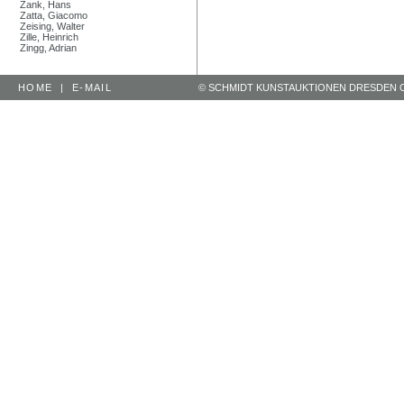
Zank, Hans
Zatta, Giacomo
Zeising, Walter
Zille, Heinrich
Zingg, Adrian
HOME
|
E-MAIL
© SCHMIDT KUNSTAUKTIONEN DRESDEN