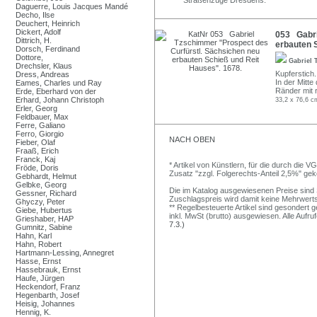
Straßenzüge Dresdens.
Daguerre, Louis Jacques Mandé
Decho, Ilse
Deuchert, Heinrich
Dickert, Adolf
053 Gabri
Dittrich, H.
erbauten 
Dorsch, Ferdinand
Dottore,
Gabriel
Drechsler, Klaus
Kupferstich
Dress, Andreas
In der Mitte 
Eames, Charles und Ray
Ränder mit r
Erde, Eberhard von der
Erhard, Johann Christoph
33,2 x 76,6 c
Erler, Georg
Feldbauer, Max
Ferre, Galiano
Ferro, Giorgio
NACH OBEN
Fieber, Olaf
Fraaß, Erich
Franck, Kaj
* Artikel von Künstlern, für die durch die 
Fröde, Doris
Zusatz "zzgl. Folgerechts-Anteil 2,5%" ge
Gebhardt, Helmut
Gelbke, Georg
Die im Katalog ausgewiesenen Preise sind Sc
Gessner, Richard
Zuschlagspreis wird damit keine Mehrwert
Ghyczy, Peter
** Regelbesteuerte Artikel sind gesondert g
Giebe, Hubertus
inkl. MwSt (brutto) ausgewiesen. Alle Aufr
Grieshaber, HAP
7.3.)
Gumnitz, Sabine
Hahn, Karl
Hahn, Robert
Hartmann-Lessing, Annegret
Hasse, Ernst
Hassebrauk, Ernst
Haufe, Jürgen
Heckendorf, Franz
Hegenbarth, Josef
Heisig, Johannes
Hennig, K.