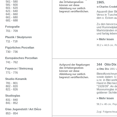
561 - 580
1965.
581 - 600
Charles Crode
601 - 620
621 - 640
Aquarell über Bl
641 - 660
Verso in Tusche 
661 - 680
den o. Ecken au
681 - 688
Zu den bevorzug
Fotografie
und Rummelplatz
Marktständen mi
701 - 709
und farbig lebe
Plastik / Skulpturen
> Mehr lesen
711 - 718
30,2 x 44,6 cm, P
Figürliches Porzellan
730 - 736
Europäisches Porzellan
741 - 762
344 Otto Dix
Fayence / Steinzeug
Otto Dix
1891 U
771 - 776
Bleistiftzeichnun
sowie datiert. U
Studio-Keramik
u.re. in Blei wo
781 - 801
Hand in Blei be
802 - 820
"1928/39". An de
821 - 826
Museumsglas in 
goldener Sichtle
Studioglas
> Mehr lesen
831 - 840
841 - 852
58,3 x 46 cm, Psp
Glas Jugendstil / Art Déco
Zzgl. Folgerechts
853 - 854