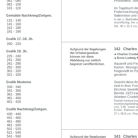
061 - 080
Provenienz: Nor
081 - 100
101 - 119
Im Tagebuch des
Federzeichnung,
Gemälde Nachkrieg/Zeitgen.
Italienreise und
In der u. Blatthäl
131 - 140
stockfleckig. Am u.
141 - 160
Stk. 40 x 31,5 cm,
161 - 180
181 - 190
Grafik 17.-18. Jh.
200 - 220
342 Charles C
Grafik 19. Jh.
Charles Crode
225 - 240
Ernst Ludwig 
241 - 260
261 - 280
Aquarell und Fed
281 - 300
Karton. Monogra
301 - 320
freigestellt im 
321 - 326
gerahmt.
Grafik Moderne
Sowohl diese Ar
sind in ihrer F
330 - 340
Kirchner beeinf
341 - 360
Bereits 1923 kau
361 - 380
Arbeiten Crodels
381 - 400
Partiell minimal k
401 - 420
montierungsbedingt
cm), li.Mi. sowie 
Grafik Nachkrieg/Zeitgen.
Ecken. Rahmen et
430 - 440
27 x 36,8 cm, Psp
441 - 460
461 - 480
481 - 500
501 - 520
521 - 540
541 - 560
343 Charles C