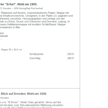
er "Erfurt". Wohl um 1905.
71 Dresden – 1950 Ainring/Bad Reichenhall
 Plattenton auf festem, chamoisfarbenen Papier. Mappe mit
 Inhaltsverzeichnis. Unsigniert, in der Platte u.li. paginiert und
eihinweis versehen. Herausgegeben und verlegt von der
 zu Erfurt. Druck von Giesecke und Devrient, Leipzig. In
 grauen Halbleinenmappe mit textilem Schließband. Mappe
notationen in Blei.
:
aus.
ebäude.
...
m, Mappe 56 x 40,8 cm.
Schätzpreis
220 €
Zuschlag
180 €
 Blick auf Dresden. Wohl um 1940.
hrhundert
rt u.re. "R Ernst.". Hinter Glas gerahmt. Verso auf der
 mit einer zum Teil unleserlichen Widmung versehen