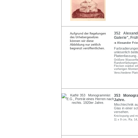
352 Alexander
Galerie", Früh
Alexander Fri
Farbradierungen 
unleserlich beti
Plattenfassung. A
Größere Wasserfle
Randverfärbungen d
Flecken stärker er
vorherigen Montier
Verschiedene Plat
353 Monogram
Jahre.
Mischtechnik au
Glas in einer sc
versehen.
Knickspurig und m
11 x 9 cm, Ra. 14