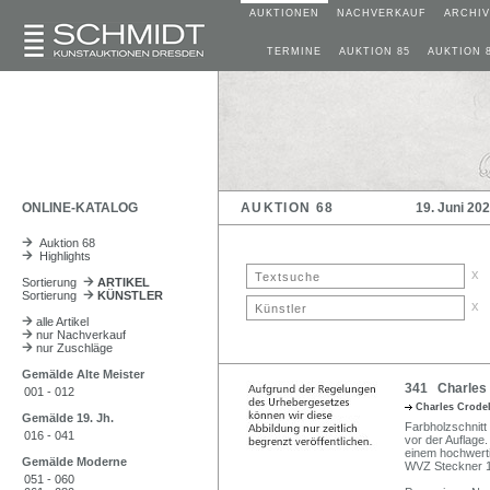
AUKTIONEN
NACHVERKAUF
ARCHIV
TERMINE
AUKTION 85
AUKTION 
ONLINE-KATALOG
AUKTION 68
19. Juni 20
Auktion 68
Highlights
x
Sortierung
ARTIKEL
Sortierung
KÜNSTLER
x
alle Artikel
nur Nachverkauf
nur Zuschläge
Gemälde Alte Meister
341 Charles C
001 - 012
Charles Crode
Gemälde 19. Jh.
Farbholzschnitt
016 - 041
vor der Auflage.
einem hochwerti
Gemälde Moderne
WVZ Steckner 16
051 - 060