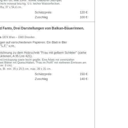
zig am 08. Mai 1949" sowie Glaserei-Stempel.
chicht minimal brüchig. U.li. leichte Wasserflecken.
 Ra. 37 x 54,4 cm.
Schätzpreis
120 €
Zuschlag
100 €
 Fanto, Drei Darstellungen von Balkan-Bäuerinnen.
to
1874 Wien – 1940 Dresden
ngen auf verschiedenen Papieren. Ein Blatt in Blei
L.F." u.re.
zeichnung zu dem Holzschnitt "Frau mit gelbem Schleier" (siehe
ktionen, A 35 Los 421).
d knickspurig sowie leicht gegilbt. Eine Arbeit mit vereinzelten
ei Blätter mit Quetschfalten, "Frau im Profil" mit mehreren Einrissen am
max. 2 cm).
, Bl. min. 35 x 25,5 cm, max. 39 x 31 cm.
Schätzpreis
150 €
Zuschlag
140 €