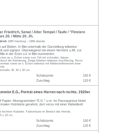
 Friedrich, Senat / Alter Tempel / Taufe / "Finstere
es 20. / Mitte 20. Jh.
edrich
1895 Hamburg – 1968 ebenda
auf Bütten. In Blei unterhalb der Darstellung teilweise
telt und signiert. Überwiegend mit einem Vermerk u.Mi. zur
lle in der Ecke u.li. in Blei nummeriert.
cken an u. Ecken sowie zum Teil mit schmalen, blauen
urch die Kolorierung. Einige Arbeiten teilweise stockfleckig. Recto
kennbar sowie an o. Ecken teilweise mit Klebestreifenresten einer
ung.
tenmaße, Bl. 40 x 30 cm.
Schätzpreis
150 €
Zuschlag
120 €
mist E.G., Porträt eines Herren nach rechts. 1920er
f Papier. Monogrammiert "E.G." u.re. Im Passepartout hinter
hmalen Holzleiste gerahmt, dort verso mit einer Klebetikett
it leichtem Krakelee. Farbverluste im Bereich des Hemds.
,5 x 19 cm.
Schätzpreis
150 €
Zuschlag
120 €