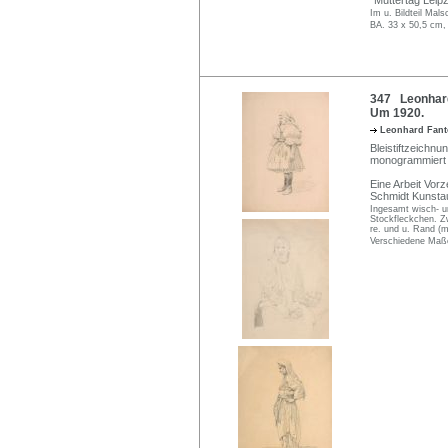
"Muttertag Leip
Im u. Bildteil Mals
BA. 33 x 50,5 cm,
347 Leonhard
Um 1920.
Leonhard Fan
Bleistiftzeichnu
monogrammiert "
Eine Arbeit Vor
Schmidt Kunstau
Ingesamt wisch- un
Stockfleckchen. Zw
re. und u. Rand (
Verschiedene Maße