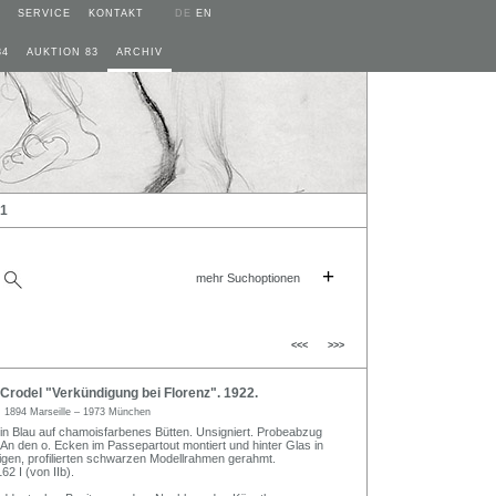
SERVICE
KONTAKT
DE
EN
84
AUKTION 83
ARCHIV
21
+
mehr Suchoptionen
<<<
>>>
rodel "Verkündigung bei Florenz". 1922.
l
1894 Marseille – 1973 München
 in Blau auf chamoisfarbenes Bütten. Unsigniert. Probeabzug
 An den o. Ecken im Passepartout montiert und hinter Glas in
gen, profilierten schwarzen Modellrahmen gerahmt.
2 I (von IIb).