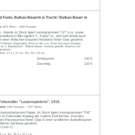
Fanto, Balkan-Bäuerin in Tracht / Balkan-Bauer in
to
1874 Wien – 1940 Dresden
. Jeweils im Stock ligiert monogrammiert "LF" o.re. sowie
stellung in Blei signiert "L. Fanto" re., dort eine Arbeit auch
 in einer einfachen braunen Holzleiste hinter Glas gerahmt.
it kleinem diagonalem Knick in der u.re. Ecke und zwei winzigen
im o. Blattbereich. "Balkan-Bauer" minimal gewellt. Rahmen mit
gsspuren.
 bzw. 27,2 x 17 cm, Ra. 33 x 23 cm.
Schätzpreis
150 €
Zuschlag
120 €
lixmüller "Lautenspielerin". 1918.
üller
1897 Dresden – 1977 Berlin
 chamoisfarbenem Papier. Im Stock ligiert monogrammiert "FM"
ge im Felixmüller-Katalog der Galerie Emil Richter, Dresden,
en Passepartout hinter Glas in einer profilierten dunkelbraunen
oldener Zierleiste gerahmt.
 (von c).
,8 cm, Ra. 35,5 x 32,2 cm.