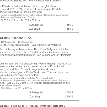
ddeutscher Besitz; aus dem Nachlass des Künstlers.
 Künstlers findet sich eine frühere vergleichbare
 datiert 30.11.1921, welche in Erinnerung an Crodels
 seinen Aufenthalt in Fiesole entstand.
fte sowie in den Randbereichen außerhalb der Darstellung unscheinbar
 Blattrand ein Einriss (ca. 1,5 cm).
 Bl. 55,5 x 41,2 cm, Ra. 63,2 x 55,2 cm.
Schätzpreis
650 €
Zuschlag
550 €
rodel, Alpenhof. 1922.
l
1894 Marseille – 1973 München
Kirchner
1880 Aschaffenburg – 1938 Frauenkirche-Wildboden
erzeichnung in Tusche über Bleistift auf hellgrauem, leichten
mmiert in Tusche "Ch.Cr." und datiert u.li. An den o. Ecken
Passepartout montiert und hinter Glas in einer weißen Holzleiste
beit als auch der Farbholzschnitt "Verkündigung" (KatNr. 341)
ormensprache noch stark expressiv und von Ernst Ludwig
lusst, mit welchem Crodel in engem Kontakt stand.
fte die Nationalgalerie Berlin Werke von Charles Crodel an.
 aus dieser Zeit sind sehr selten.
ratzspurig, im Gesamtbild unauffällig. Am o. Rand wohl
e Klebe- und Papierreste. Unscheinbare Knickspur an u.li. Ecke (ca. 4
am re. Rand Mi. (ca. 3 cm). Je ein winziges Reißzwecklöchlein an zwei
was gebrauchsspurig.
. 50 x 60 cm, Ra. 52,7 x 62,5 cm.
Schätzpreis
1.800 €
Zuschlag
1.500 €
rodel "Fish-Sellers, Toluca" (Mexiko). Um 1960–