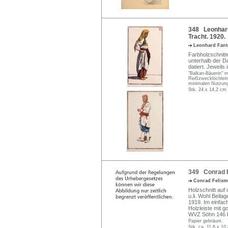
348 Leonhard 
Tracht. 1920.
Leonhard Fan
Farbholzschnitte
unterhalb der Dar
datiert. Jeweils
"Balkan-Bäuerin" m
Reißzwecklöchlein 
minimalen Nutzun
Stk. 24 x 14,2 cm
349 Conrad Fe
Conrad Felixm
Holzschnitt auf
u.li. Wohl Beila
1919. Im einfach
Holzleiste mit g
WVZ Söhn 146 b
Papier gebräunt.
Stk. ca. 11,6 x 10