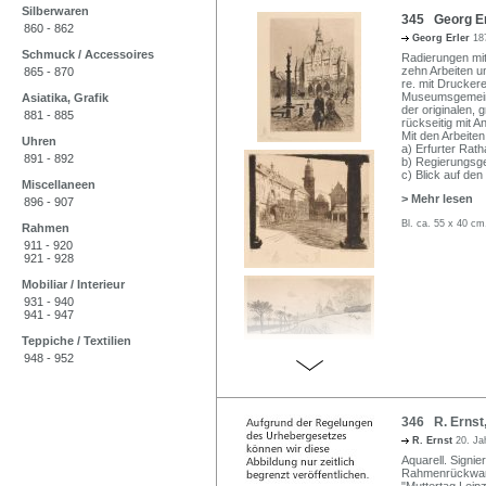
Silberwaren
345 Georg Erl
860 - 862
Georg Erler
18
Schmuck / Accessoires
Radierungen mit
zehn Arbeiten und
865 - 870
re. mit Drucker
Museumsgemeinde
Asiatika, Grafik
der originalen,
881 - 885
rückseitig mit An
Mit den Arbeiten
Uhren
a) Erfurter Rath
891 - 892
b) Regierungsg
c) Blick auf den
Miscellaneen
> Mehr lesen
896 - 907
Bl. ca. 55 x 40 c
Rahmen
911 - 920
921 - 928
Mobiliar / Interieur
931 - 940
941 - 947
Teppiche / Textilien
948 - 952
346 R. Ernst,
R. Ernst
20. Ja
Aquarell. Signie
Rahmenrückwand