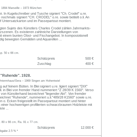
l
1894 Marseille – 1973 München
ei. In Kugelschreiber und Tusche signiert "Ch. Crodel" u.re.
nochmals signiert "CH. CRODEL" o.re. sowie betitelt o.li. An
f Untersatzkarton und im Passepartout montiert.
ten Sujets des Künstlers Charles Crodel zählen Jahrmarkts-
szenen. Es existieren zahlreiche Darstellungen von
t einem bunten Obst- und Fischangebot. In komposiotionell
ndig bewegten Gemälden und Aquarellen
...
sp. 50 x 66 cm.
Schätzpreis
500 €
Zuschlag
400 €
 "Ruhende". 1928.
ntermhaus/Gera – 1969 Singen am Hohentwiel
g auf feinem Bütten. In Blei signiert u.re. ligiert signiert "DIX"
.li. in Blei von fremder Hand nummeriert "Z 28/39 K 1560". Verso
hl von Künstlerhand bezeichnet "liegender Akt". Von fremder
zeichnet "Ruhende", nummeriert u.li."489/28 K1560" sowie u.re.
n o. Ecken freigestellt im Passepartout montiert und hinter
einer hochwertigen profilierten schwarzbraunen Holzleiste mit
iste
...
. 80 x 66 cm, Ra. 91 x 77 cm.
Schätzpreis
12.000 €
abgabe 2.5 % *