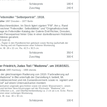
Schätzpreis
180 €
Zuschlag
240 €
lixmüller "Selbstporträt". 1918.
üller
1897 Dresden – 1977 Berlin
Maschinenbütten. Im Stock ligiert signiert "FM". Am u. Rand
eichnet "Felixmüller: Selbstbildnis" und "Originalholzschnitt
age im Felixmüller-Katalog der Galerie Emil Richter, Dresden,
hen Passepartout hinter Glas in einer dunkelbraunen Holzleiste
htleiste gerahmt.
 (von e).
ig, Papier in den Randbereichen gebräunt sowie fleckig (außerhalb der
o fleckig und mit Papierresten einer früheren Montierung.
cm, Bl. 28 x 22 cm, Ra. 42,5 x 30,5 cm.
Schätzpreis
350 €
Zuschlag
300 €
r Friedrich, Judas Tod / "Madonna". um 1918/1921.
edrich
1895 Hamburg – 1968 ebenda
 der gleichnamigen Radierung von 1918 / Farbradierung auf
adonna" in Blei unterhalb der Darstellung li. betitelt, Mi.
hnikbezeichnet und mit Zustandsvermerk sowie re. signiert und
Tod" auf einem Untersatzkarton montiert.
satzkarton ungerade geschnitten sowie mit einem Wasserrand li., einem
k und leichten Verschmutzungen auf der Rückseite. "Madonna" mit
ckflecken u.re., und Oberflächenbereibung ca. 2 cm an o.re. Ecke. Recto
esten einer vorherigen Montierung.
, Bl. max. 40 x 30 cm.
Schätzpreis
100 €