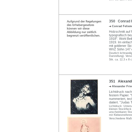
350 Conrad Fe
Conrad Felixm
Holzschnitt auf 
typografisch bez
1918". Wohl Beil
1919. Im einfac
mit goldener Sic
WVZ Söhn 147 d
Deutlich lichtrand
Darstellung). Vers
Stk. ca. 12,3 x 8 
351 Alexande
Alexander Fri
Lichtdruck nach
festem Papier. "M
nummeriert, tec
datiert. "Judas 
Lichtdruck: Unter
kleinen Stockflec
unscheinbaren Sto
mit Klebestreifenr
Verschiedene Maße