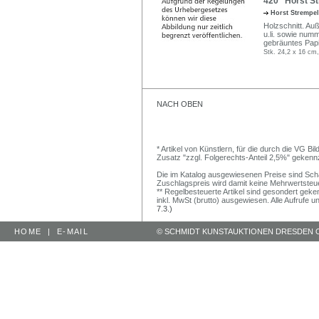
420 Horst St
Horst Strempe
Holzschnitt. Auß
u.li. sowie numm
gebräuntes Papi
Stk. 24,2 x 16 cm,
NACH OBEN
* Artikel von Künstlern, für die durch die VG 
Zusatz "zzgl. Folgerechts-Anteil 2,5%" gekenn
Die im Katalog ausgewiesenen Preise sind Schätz
Zuschlagspreis wird damit keine Mehrwertsteu
** Regelbesteuerte Artikel sind gesondert geken
inkl. MwSt (brutto) ausgewiesen. Alle Aufrufe 
7.3.)
HOME
|
E-MAIL
© SCHMIDT KUNSTAUKTIONEN DRESDEN