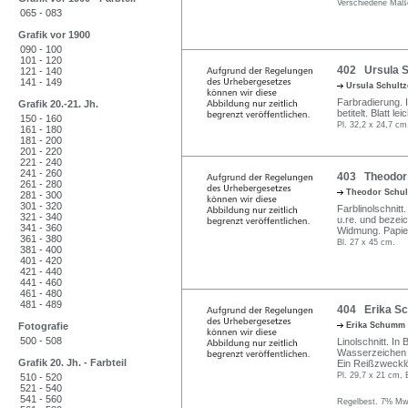
Verschiedene Maß
065 - 083
Grafik vor 1900
090 - 100
101 - 120
402 Ursula S
121 - 140
141 - 149
Ursula Schult
Farbradierung. I
Grafik 20.-21. Jh.
betitelt. Blatt l
150 - 160
Pl. 32,2 x 24,7 cm
161 - 180
181 - 200
201 - 220
221 - 240
241 - 260
403 Theodor 
261 - 280
Theodor Schul
281 - 300
301 - 320
Farblinolschnitt
321 - 340
u.re. und bezeic
341 - 360
Widmung. Papier
361 - 380
Bl. 27 x 45 cm.
381 - 400
401 - 420
421 - 440
441 - 460
461 - 480
481 - 489
404 Erika Sc
Fotografie
Erika Schumm
500 - 508
Linolschnitt. In
Wasserzeichen u
Grafik 20. Jh. - Farbteil
Ein Reißzwecklö
Pl. 29,7 x 21 cm, 
510 - 520
521 - 540
541 - 560
Regelbest. 7% MwS