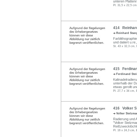
unteren Plattenr
Pl. 31,5 x 22,5 cm
414 Reinhard
Reinhard Stan
Farblithographie
und datiert u.re
St. 43 x 32,3 cm, 
415 Ferdinand
Ferdinand Ste
Kaltnadelradieru
unterhalb der Da
etwas gerollt u
Pl. 27,7 x 34 cm, 
416 Volker S
Volker Stelzm
Radierung und Aq
"Volker Stelzman
Reißzwecklöchle
Pl. 16 x 24,3 cm, 