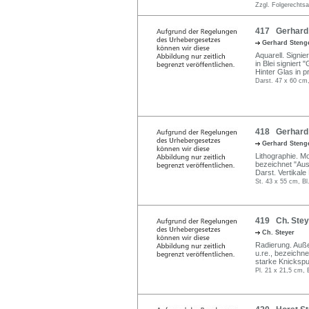
Zzgl. Folgerechts
417 Gerhard S
Gerhard Steng
Aquarell. Signie
in Blei signiert 
Hinter Glas in pr
Darst. 47 x 60 cm
418 Gerhard S
Gerhard Steng
Lithographie. Mo
bezeichnet "Au
Darst. Vertikale 
St. 43 x 55 cm, Bl
419 Ch. Steye
Ch. Steyer
Radierung. Außer
u.re., bezeichne
starke Knickspur
Pl. 21 x 21,5 cm, 