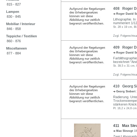
815 - 827
408 Roger Dav
Lampen
Roger David S
830 - 845
Lithographie. In 
nummeriert 1/12.
Mobiliar / Interieur
St. 28 x 19 cm, Bl
846 - 858
Teppiche / Textilien
Zzgl. Folgerechts
860 - 876
409 Roger Dav
Miscellaneen
Roger David S
877 - 884
Farblithographie
bezeichnet "Andru
St. 39,5 x 31 cm, 
Zzgl. Folgerechts
410 Georg Sie
Georg Siebert
Radierung. Unter
Trockenstempel d
stärkeren Knic
Pl. 16,2 x 24,6 cm
411 Max Slevo
Max Slevogt
18
Zwei Lithographi