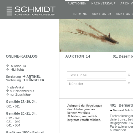
AUKTIONEN
NACHVERKAUF
ARCHIV
TERMINE
AUKTION 85
AUKTION 
ONLINE-KATALOG
AUKTION 14
01. Dezemb
Auktion 14
Highlights
x
Sortierung
ARTIKEL
Sortierung
KÜNSTLER
x
alle Artikel
nur Nachverkauf
nur Zuschläge
Gemälde 17.-19. Jh.
401 Bernard S
001 - 011
Bernard Schul
Gemälde 20.-21. Jh.
Farbradierungen.
012 - 020
datiert u.re., be
021 - 040
Beigegeben: Zw
041 - 064
Farbradierungen.
nummeriert.
Grafik vor 1900 - Farbteil