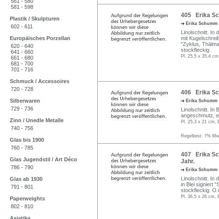
561 - 580
581 - 598
405 Erika S
Plastik / Skulpturen
Erika Schumm
602 - 611
Linolschnitt. In
Europäisches Porzellan
mit Kugelschrei
"Zyklus, Thälman
620 - 640
stockfleckig.
641 - 660
Pl. 25,5 x 35,4 cm
661 - 680
681 - 700
701 - 716
Schmuck / Accessoires
720 - 728
406 Erika Sc
Silberwaren
Erika Schumm
729 - 736
Linolschnitt. In 
angeschmutz, et
Zinn / Unedle Metalle
Pl. 25,3 x 21 cm, 
740 - 756
Regelbest. 7% MwS
Glas bis 1900
760 - 785
407 Erika Sc
Glas Jugendstil / Art Déco
Jahr.
786 - 790
Erika Schumm
Linolschnitt. In
Glas ab 1930
in Blei signiert
791 - 801
stockfleckig. O
Pl. 36,5 x 26 cm, 
Paperweights
802 - 810
Asiatika