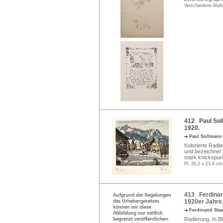
Verschiedene Maß
412 Paul Sol
1920.
Paul Sollman
Kolorierte Radie
und bezeichnet "
stark knickspur
Pl. 20,2 x 23,4 cm
413 Ferdinan
1920er Jahre
Ferdinand Sta
Radierung. In Bl