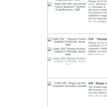
Mappe mit 11 Ra
von L. Bischof,
O. Möhwald, K. 
Mit einem einle
Pirckheimer-Ges
Halbleinen-Kla
Hervorragender
53 x 40 cm (Blatt).
559 "Vietnam
Mappe mit 10 Li
Zickelbein, R. P
originalen Halb
Mappe mit mini
50,5 x 37,5 cm.
560 Mappe mi
Vier Radierungen
Alle Arbeiten in
Einzelne Blätte
25,8 x 20,1 cm (Bla