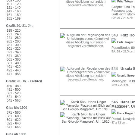
089 - 100
Fritz Tröger
101 - 120
Graphit- und Far
121 - 140
Passepartout.
141 - 160
Blatt leicht stoc
161 - 180
181 - 189
BA: 20 x 28,5 cm.
Grafik 20.-21. Jh.
195 - 220
221 - 240
543 Fritz Trö
241 - 260
261 - 280
Fritz Tröger
281 - 300
Pastellkreide übe
301 - 320
BA: 29 x 22,5 cm.
321 - 340
341 - 360
361 - 380
381 - 400
401 - 420
544 Ursula S
421 - 440
441 - 456
Ursula Stro
Grafik 20. Jh. - Farbteil
Monotypie. In Ble
19,5 x 23 cm.
460 - 480
481 - 500
501 - 520
521 - 540
541 - 563
545 Hans Unge
Maggiore". U
Glas bis 1900
571 - 580
Hans Unger
581 - 600
Pastell. Unsigni
601 - 620
47 x 73 cm.
621 - 640
641 - 646
Glas ab 1930