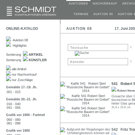
AUKTIONEN
NACHVERKAUF
ARCHIV
TERMINE
AUKTION 85
AUKTION 
ONLINE-KATALOG
AUKTION 08
17. Juni 20
Auktion 08
Highlights
x
Sortierung
ARTIKEL
Sortierung
KÜNSTLER
x
alle Artikel
nur Nachverkauf
nur Zuschläge
541 Robert S
Gemälde 17.-19. Jh.
Robert Herm
001 - 015
Gouache über Gr
Gemälde 20.-21. Jh.
bezeichnet in Bl
hinter Glas ger
016 - 040
041 - 056
31,6 x 23,8 cm.
Grafik vor 1900 - Farbteil
060 - 080
081 - 088
542 Fritz Trö
Grafik vor 1900