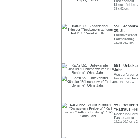
Passepartout.
Kleine Löchlein
38 x 92 cm.
550 Japanisch
20. Jh.
Farbholzschnitt.
Schmalrandig.
16,3 x 36,2 cm.
551 Unbekann
Jahr.
Wasserfarben auf
bezeichnet. Im
BA: 33 x 58 cm.
552 Walter He
"Rathaus Frei
Radierung/Farbr
Passepartout.
19,2 x 10,7 cm / 2