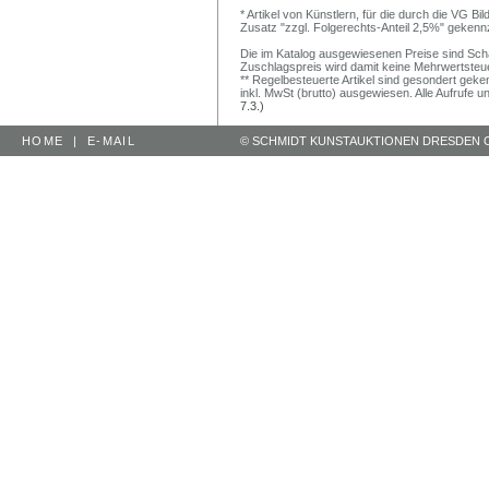
* Artikel von Künstlern, für die durch die VG 
Zusatz "zzgl. Folgerechts-Anteil 2,5%" gekenn
Die im Katalog ausgewiesenen Preise sind Schätz
Zuschlagspreis wird damit keine Mehrwertsteu
** Regelbesteuerte Artikel sind gesondert geken
inkl. MwSt (brutto) ausgewiesen. Alle Aufrufe 
7.3.)
HOME
|
E-MAIL
© SCHMIDT KUNSTAUKTIONEN DRESDEN