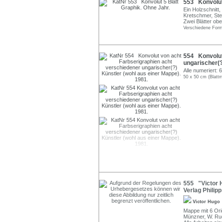
553 Konvolut 
Ein Holzschnitt
Kretschmer, Ste
Zwei Blätter obe
Verschiedene Form
554 Konvolut
ungarischer(?
Alle numeriert: 6
50 x 50 cm (Blatt
555 "Victor H
Verlag Philipp
Victor Hugo
Mappe mit 6 Ori
Münzner, W. Rud