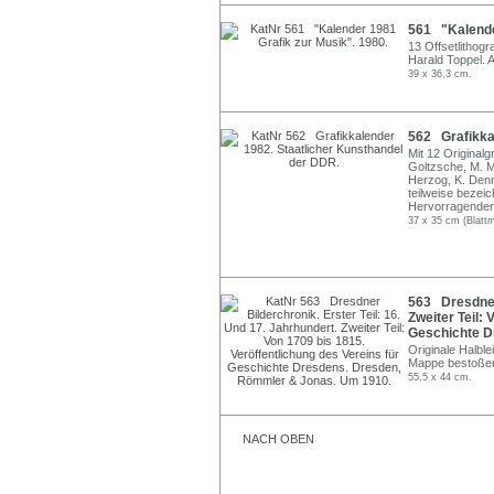
561 "Kalender
13 Offsetlithogr
Harald Toppel. Al
39 x 36,3 cm.
562 Grafikka
Mit 12 Originalg
Goltzsche, M. Mo
Herzog, K. Dennh
teilweise bezeic
Hervorragender
37 x 35 cm (Blatt
563 Dresdner 
Zweiter Teil: 
Geschichte D
Originale Halble
Mappe bestoßen,
55,5 x 44 cm.
NACH OBEN