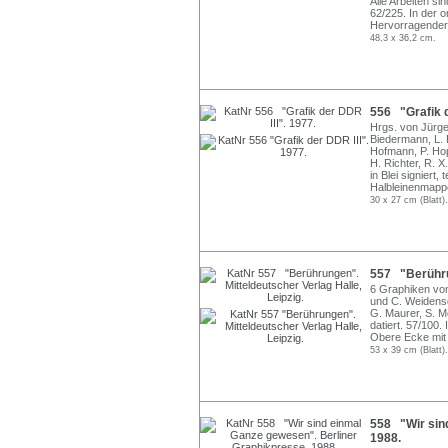
Alle Arbeiten sin
62/225. In der 
Hervorragender
48,3 x 36,2 cm.
556 "Grafik d
Hrgs. von Jürge
Biedermann, L. Bi
Hofmann, P. Hop
H. Richter, R. 
in Blei signiert,
Halbleinenmapp
30 x 27 cm (Blatt).
557 "Berührun
6 Graphiken von
und C. Weidensd
G. Maurer, S. Me
datiert. 57/100
Obere Ecke mit 
53 x 39 cm (Blatt).
558 "Wir sin
1988.