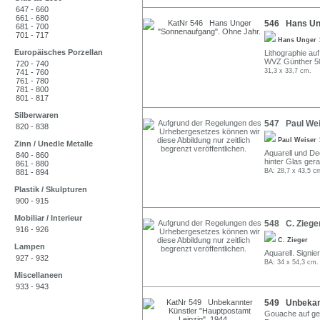
647 - 660
661 - 680
546 Hans Ung
681 - 700
701 - 717
Hans Unger
Europäisches Porzellan
Lithographie auf 
WVZ Günther 5
720 - 740
31,3 x 33,7 cm.
741 - 760
761 - 780
781 - 800
801 - 817
Silberwaren
547 Paul Wei
820 - 838
Paul Weiser
Zinn / Unedle Metalle
Aquarell und De
840 - 860
hinter Glas ger
861 - 880
BA: 28,7 x 43,5 c
881 - 894
Plastik / Skulpturen
900 - 915
Mobiliar / Interieur
548 C. Zieger
916 - 926
C. Zieger
Lampen
Aquarell. Signie
927 - 932
BA: 34 x 54,3 cm.
Miscellaneen
933 - 943
549 Unbekann
Gouache auf getö