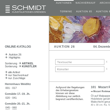
AUKTIONEN
NACHVERKAUF
ARCHIV
TERMINE
AUKTION 85
AUKTION 
ONLINE-KATALOG
AUKTION 26
04. Dezemb
Auktion 26
Highlights
x
Sortierung
ARTIKEL
Sortierung
KÜNSTLER
x
alle Artikel
nur Nachverkauf
nur Zuschläge
Herrenhaus Weidlitz
101 Mozart R
001 - 017
Mozart Rottm
Gemälde 17.-19. Jh.
Öl auf Malpappe. 
020 - 041
Holzleiste gera
Malschicht gesa
Gemälde 20.-21. Jh.
40 x 30 cm; Ra. 5
045 - 060