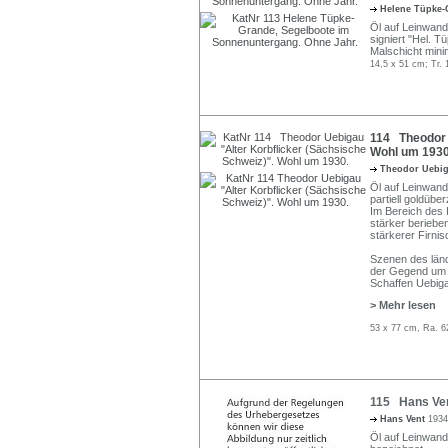
Helene Tüpke
Öl auf Leinwand
signiert "Hel. T
Malschicht minim
14,5 x 51 cm; Tr. 
114 Theodor 
Wohl um 1930
Theodor Uebi
Öl auf Leinwand.
partiell goldübe
Im Bereich des K
stärker berieben
stärkerer Firni
Szenen des län
der Gegend um H
Schaffen Uebiga
> Mehr lesen
53 x 77 cm, Ra. 6
115 Hans Ven
Hans Vent
1934
Öl auf Leinwand