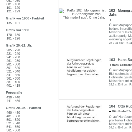
061 - 080
081 - 100
101 - 120
102 Monogram
121 - 129
Jahr.
Grafik vor 1900 - Farbteil
135 - 161
Öl auf Malpappe.
betitelt. In profi
Grafik vor 1900
Malschicht leic
170 - 180
atelierspurig. 
181 - 196
weitläufig abgelö
28 x 34 cm; Ra.34
Grafik 20.-21. Jh.
205 - 220
221 - 240
241 - 260
103 Hans Sal
261 - 280
281 - 300
Hans Salzman
301 - 320
Öl auf Malpappe.
321 - 340
Blei nochmals sig
341 - 360
Holzleiste gera
361 - 380
Malschicht mit
381 - 400
32,2 x 23,8 cm; R
401 - 419
Fotografie
430 - 440
441 - 456
104 Otto Rudo
Grafik 20. Jh. - Farbteil
Otto Rudolf S
460 - 480
481 - 500
Öl auf Hartfaser
501 - 520
profilierter Holz
521 - 540
Malschicht mini
541 - 560
39,6 x 49,6 cm, R
561 - 580