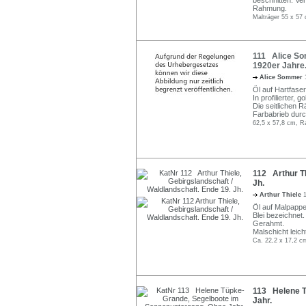
beschnitten. Ve
Rahmung.
Malträger 55 x 57 
111 Alice So
1920er Jahre
Alice Sommer
Öl auf Hartfaser
In profilierter, 
Die seitlichen R
Farbabrieb dur
62,5 x 57,8 cm, R
112 Arthur Th
Jh.
Arthur Thiele
Öl auf Malpappe.
Blei bezeichnet.
Gerahmt.
Malschicht leic
Ca. 22,2 x 17,2 c
113 Helene T
Jahr.