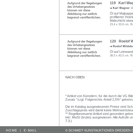
119 Karl Wagn
Karl Wagner
1
Öl auf Malpappe.
profilierter Holz
Malschicht etw
23,4 x 33,6 cm, R
120 Roelof W
Roelof Wildeb
Öl auf Leinwand. 
39,5 x 43,5 cm, R
NACH OBEN
* Artikel von Künstlern, für die durch die VG 
Zusatz "zzgl. Folgerechts-Anteil 2,5%" gekenn
Die im Katalog ausgewiesenen Preise sind Schätz
Zuschlagspreis wird damit keine Mehrwertsteu
** Regelbesteuerte Artikel sind gesondert geken
inkl. MwSt (brutto) ausgewiesen. Alle Aufrufe 
7.3.)
HOME
|
E-MAIL
© SCHMIDT KUNSTAUKTIONEN DRESDEN