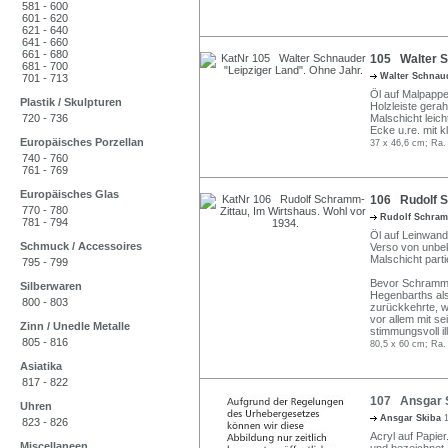
581 - 600
601 - 620
621 - 640
641 - 660
661 - 680
105 Walter S
681 - 700
Walter Schna
701 - 713
Öl auf Malpappe. 
Plastik / Skulpturen
Holzleiste gera
720 - 736
Malschicht leic
Ecke u.re. mit 
Europäisches Porzellan
37 x 46,6 cm; Ra.
740 - 760
761 - 769
Europäisches Glas
106 Rudolf S
770 - 780
Rudolf Schram
781 - 794
Öl auf Leinwan
Schmuck / Accessoires
Verso von unbeka
Malschicht parti
795 - 799
Bevor Schramm-Z
Silberwaren
Hegenbarths als
800 - 803
zurückkehrte, wa
vor allem mit s
Zinn / Unedle Metalle
stimmungsvoll ill
805 - 816
80,5 x 60 cm; Ra.
Asiatika
817 - 822
107 Ansgar S
Uhren
Ansgar Skiba
823 - 826
Acryl auf Papier.
Miscellaneen