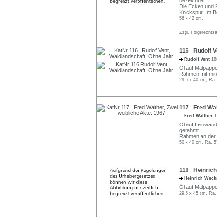
bezeichnet.
Die Ecken und R
Knickspur. Im 
56 x 42 cm.
Zzgl. Folgerechts
116 Rudolf Ve
Rudolf Vent
18
Öl auf Malpappe
Rahmen mit min
29,6 x 40 cm, Ra.
117 Fred Walt
Fred Walther
1
Öl auf Leinwand.
gerahmt.
Rahmen an der o
50 x 40 cm, Ra. 5
118 Heinrich
Heinrich Weck
Öl auf Malpappe.
29,5 x 45 cm, Ra.