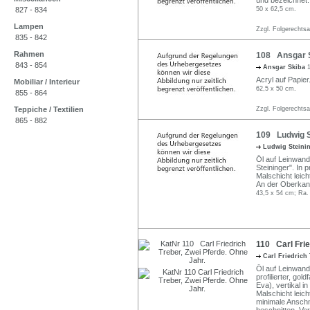
und bezeichnet.
827 - 834
50 x 62,5 cm.
Lampen
Zzgl. Folgerechts
835 - 842
Rahmen
108 Ansgar S
843 - 854
Ansgar Skiba
Acryl auf Papier.
Mobiliar / Interieur
62,5 x 50 cm.
855 - 864
Teppiche / Textilien
Zzgl. Folgerechts
865 - 882
109 Ludwig St
Ludwig Steini
Öl auf Leinwand,
Steininger". In p
Malschicht leic
An der Oberkant
43,5 x 54 cm; Ra.
110 Carl Frie
Carl Friedrich
Öl auf Leinwand,
profilierter, go
Eva), vertikal i
Malschicht leich
minimale Anschm