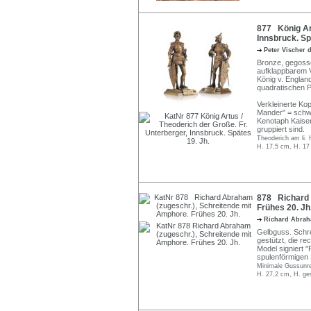
877 König Art
Innsbruck. Sp
Peter Vischer 
Bronze, gegossen
aufklappbarem Vi
König v. England
quadratischen Pl
Verkleinerte Ko
Mander" = schw
Kenotaph Kaiser
gruppiert sind.
Theoderich am li. H
H. 17,5 cm, H. 17
878 Richard 
Frühes 20. Jh
Richard Abra
Gelbguss. Schre
gestützt, die re
Model signiert 
spulenförmigen 
Minimale Gussunre
H. 27,2 cm, H. ge