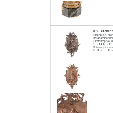
876 Großes W
Eisenguss, bron
herabsteigenden
Firmenmarke, 
GESCHÜTZT". V
Bekrönung mit eine
H. 61 cm, B. 40 c