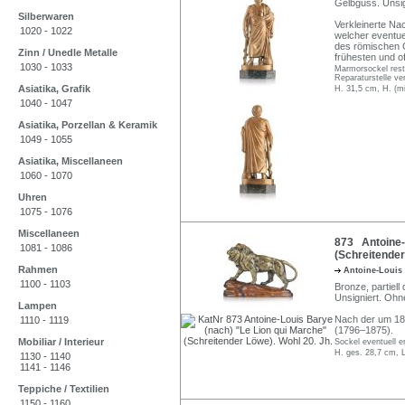
Gelbguss. Unsig
Silberwaren
Verkleinerte Na
1020 - 1022
welcher eventue
des römischen Ge
Zinn / Unedle Metalle
frühesten und of
1030 - 1033
Marmorsockel resta
Reparaturstelle v
Asiatika, Grafik
H. 31,5 cm, H. (mi
1040 - 1047
Asiatika, Porzellan & Keramik
1049 - 1055
Asiatika, Miscellaneen
1060 - 1070
Uhren
1075 - 1076
Miscellaneen
873 Antoine-
1081 - 1086
(Schreitender
Rahmen
Antoine-Louis
1100 - 1103
Bronze, partiell
Unsigniert. Ohn
Lampen
Nach der um 184
1110 - 1119
(1796–1875).
Mobiliar / Interieur
Sockel eventuell e
H. ges. 28,7 cm, 
1130 - 1140
1141 - 1146
Teppiche / Textilien
1150 - 1160