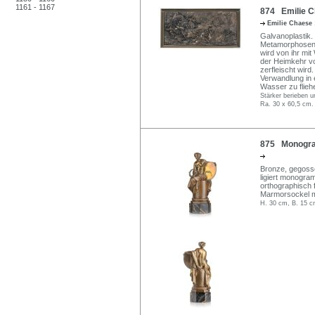
1161 - 1167
874 Emilie C
Emilie Chaese
Galvanoplastik.
Metamorphosen 
wird von ihr mit
der Heimkehr vo
zerfleischt wird
Verwandlung in 
Wasser zu flieh
Stärker berieben u
Ra. 30 x 60,5 cm.
875 Monogramm
Bronze, gegossen
ligiert monogra
orthographisch
Marmorsockel m
H. 30 cm, B. 15 c