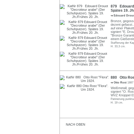
879 Edouard 
Spätes 19. Jh
Edouard Drou
Bronze, gegossen
dezent gefasst.
auf einer Plaket
signiert "E. Dro
"Bronze Garanti
einem Gießereis
Staffierung der Ka
H. 33,3 cm.
880 Otto Ros
Otto Rost
1887
Weißmetall, geg
signiert "O. Ros
WVZ Knüppel 0
Patinierung punktu
H. 19 cm.
NACH OBEN