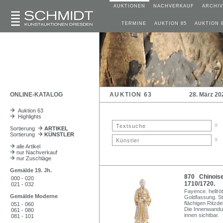
AUKTIONEN
NACHVERKAUF
ARCHIV
TERMINE
AUKTION 85
AUKTION 
ONLINE-KATALOG
AUKTION 63
28. März 20
Auktion 63
Highlights
x
Sortierung
ARTIKEL
Sortierung
KÜNSTLER
x
alle Artikel
nur Nachverkauf
nur Zuschläge
Gemälde 19. Jh.
870 Chinoise
000 - 020
1710/1720.
021 - 032
Fayence. hellröt
Gemälde Moderne
Goldfassung. St
flächigen Ritzde
051 - 060
Die Innenwandun
061 - 080
innen sichtbar.
081 - 101