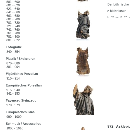
581 - 600
Der böhmische 
601 - 620
621 - 640
> Mehr lesen
641 - 660
661 - 680
H. 76 cm, B. 37 c
681 - 700
701 - 720
721 - 740
741 - 760
761 - 780
781 - 800
801 - 822
Fotografie
840 - 854
Plastik / Skulpturen
870 - 880
881 - 904
Figürliches Porzellan
910 - 914
Europäisches Porzellan
915 - 940
941 - 953
Fayence / Steinzeug
970 - 979
Europäisches Glas
990 - 1000
Schmuck / Accessoires
872 Asklepios
1005 - 1016