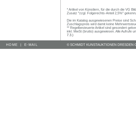
* Artikel von Künstlern, für die durch die VG 
Zusatz "zzgl. Folgerechts-Anteil 2,5%" gekenn
Die im Katalog ausgewiesenen Preise sind Schätz
Zuschlagspreis wird damit keine Mehrwertsteu
** Regelbesteuerte Artikel sind gesondert geken
inkl. MwSt (brutto) ausgewiesen. Alle Aufrufe 
7.3.)
HOME
|
E-MAIL
© SCHMIDT KUNSTAUKTIONEN DRESDEN