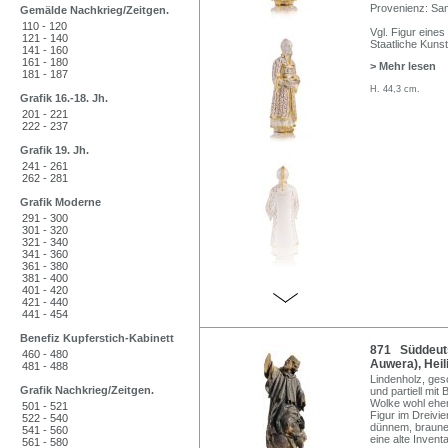
Provenienz: Sa
Gemälde Nachkrieg/Zeitgen.
110 - 120
Vgl. Figur eine
121 - 140
Staatliche Kun
141 - 160
161 - 180
> Mehr lesen
181 - 187
H. 44,3 cm.
Grafik 16.-18. Jh.
201 - 221
222 - 237
Grafik 19. Jh.
241 - 261
262 - 281
Grafik Moderne
291 - 300
301 - 320
321 - 340
341 - 360
361 - 380
381 - 400
401 - 420
421 - 440
441 - 454
Benefiz Kupferstich-Kabinett
871 Süddeuts
460 - 480
Auwera), Heil
481 - 488
Lindenholz, gesc
Grafik Nachkrieg/Zeitgen.
und partiell mit
Wolke wohl ehem
501 - 521
Figur im Dreivie
522 - 540
dünnem, braunen
541 - 560
eine alte Inven
561 - 580