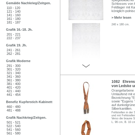
spiegelbildliche
Gemälde Nachkrieg/Zeitgen.
Schlosses von K
Feldlager mit K
110 - 120
königlich-polni
121 - 140
141 - 160
> Mehr lesen
161 - 180
181 - 187
240 x 180 cm.
Grafik 16.-18. Jh.
201 - 221
222 - 237
Grafik 19. Jh.
241 - 261
262 - 281
Grafik Moderne
291 - 300
301 - 320
321 - 340
341 - 360
361 - 380
1082 Ehrensc
381 - 400
von Ledske un
401 - 420
Orangefarbene Se
421 - 440
Umlaufend mit ei
441 - 454
Bezeichnung "E
sowie "Eugens 
Benefiz Kupferstich-Kabinett
auf dunkelgrüner
460 - 480
Silberkantillen.
481 - 488
Fehlstellen in der 
und mit Fehlstelle
Grafik Nachkrieg/Zeitgen.
Verso die braune S
501 - 521
L. 96 cm, B. 10 c
522 - 540
541 - 560
561 - 580