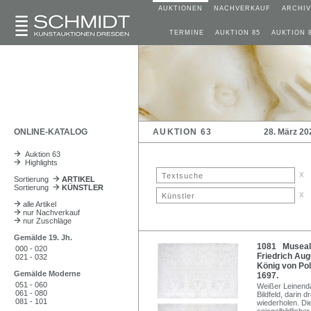
AUKTIONEN
NACHVERKAUF
ARCHIV
TERMINE
AUKTION 85
AUKTION 
ONLINE-KATALOG
AUKTION 63
28. März 20
Auktion 63
Highlights
x
Sortierung
ARTIKEL
Sortierung
KÜNSTLER
x
alle Artikel
nur Nachverkauf
nur Zuschläge
Gemälde 19. Jh.
1081 Museale
000 - 020
Friedrich Aug
021 - 032
König von Pol
Gemälde Moderne
1697.
051 - 060
Weißer Leinend
061 - 080
Bildfeld, darin 
081 - 101
wiederholen. Die