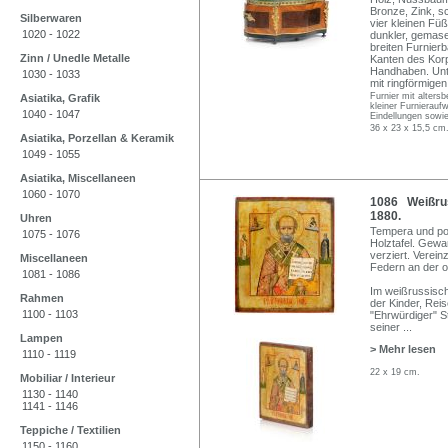
Bronze, Zink, s
Silberwaren
vier kleinen Füß
1020 - 1022
dunkler, gemase
breiten Furnierb
Zinn / Unedle Metalle
Kanten des Korpu
Handhaben. Unte
1030 - 1033
mit ringförmige
Furnier mit alters
Asiatika, Grafik
kleiner Furnierauf
1040 - 1047
Eindellungen sowi
36 x 23 x 15,5 cm
Asiatika, Porzellan & Keramik
1049 - 1055
Asiatika, Miscellaneen
1060 - 1070
1086 Weißruss
1880.
Uhren
Tempera und pol
1075 - 1076
Holztafel. Gewa
verziert. Verein
Miscellaneen
Federn an der o.
1081 - 1086
Im weißrussisch
Rahmen
der Kinder, Rei
1100 - 1103
"Ehrwürdiger" St
seiner
...
Lampen
> Mehr lesen
1110 - 1119
22 x 19 cm.
Mobiliar / Interieur
1130 - 1140
1141 - 1146
Teppiche / Textilien
1150 - 1160