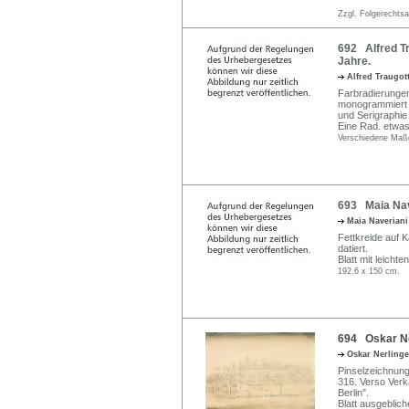
Zzgl. Folgerechts
692 Alfred Tr
Jahre.
Alfred Traugot
Farbradierungen 
monogrammiert "
und Serigraphie
Eine Rad. etwas 
Verschiedene Maß
693 Maia Nav
Maia Naverian
Fettkreide auf K
datiert.
Blatt mit leich
192,6 x 150 cm.
694 Oskar Ner
Oskar Nerling
Pinselzeichnung 
316. Verso Verk
Berlin".
Blatt ausgeblich