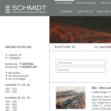
AUKTIONEN
NACHVERKAUF
ARCHIV
TERMINE
AUKTION 85
AUKTION 
ONLINE-KATALOG
AUKTION 20
13. Juni 20
Auktion 20
Highlights
x
Sortierung
ARTIKEL
Sortierung
KÜNSTLER
x
alle Artikel
nur Nachverkauf
nur Zuschläge
Gemälde 17.-19. Jh.
681 Otto Lan
001 - 021
022 - 030
Otto Lange
187
Gouache über Ble
Gemälde 20.-21. Jh.
Blatt mit Randmä
034 - 040
Vgl. möglicherw
041 - 060
Löffler "[...] Kü
061 - 080
Landschaftsaqua
081 - 100