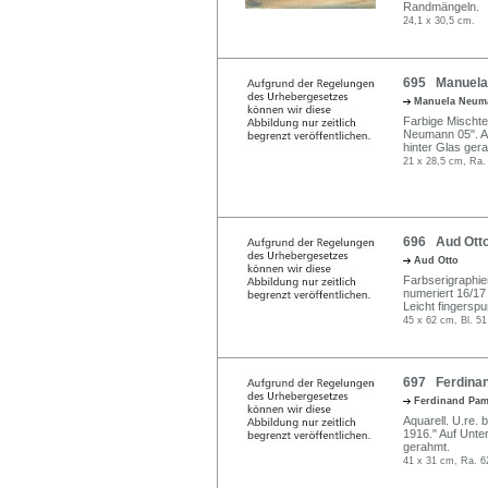
Randmängeln.
24,1 x 30,5 cm.
695 Manuela 
Manuela Neu
Farbige Mischtec
Neumann 05". Auf
hinter Glas ger
21 x 28,5 cm, Ra.
696 Aud Otto,
Aud Otto
Farbserigraphien
numeriert 16/17 b
Leicht fingerspu
45 x 62 cm, Bl. 51
697 Ferdinan
Ferdinand Pa
Aquarell. U.re. 
1916." Auf Unter
gerahmt.
41 x 31 cm, Ra. 6