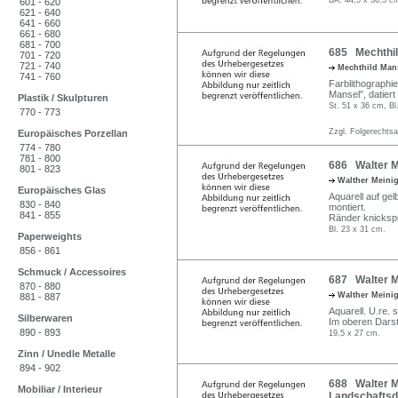
BA: 44,5 x 36,3 c
601 - 620
621 - 640
641 - 660
661 - 680
681 - 700
685 Mechthild
701 - 720
721 - 740
Mechthild Man
741 - 760
Farblithographie
Mansel", datiert
Plastik / Skulpturen
St. 51 x 36 cm, Bl
770 - 773
Zzgl. Folgerechts
Europäisches Porzellan
774 - 780
781 - 800
686 Walter Me
801 - 823
Walther Meini
Europäisches Glas
Aquarell auf gel
830 - 840
montiert.
841 - 855
Ränder knickspur
Bl. 23 x 31 cm.
Paperweights
856 - 861
Schmuck / Accessoires
687 Walter M
870 - 880
Walther Meini
881 - 887
Aquarell. U.re. s
Silberwaren
Im oberen Darst
890 - 893
19,5 x 27 cm.
Zinn / Unedle Metalle
894 - 902
688 Walter Me
Mobiliar / Interieur
Landschaftsda