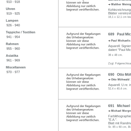
910 - 918
Walther Meini
Uhren
Kohlezeichnungen
Blätter vereinze
919 - 925
16,1 x 12,1 cm bis
Lampen
926 - 940
Teppiche / Textilien
689 Paul Mich
941 - 954
Paul Michaeli
Rahmen
Aquarell. Signier
955 - 960
datiert "Paul Mic
36 x 48 cm.
Asiatika
961 - 969
Zzgl. Folgerechts
Miscellaneen
970 - 977
690 Otto Möh
Otto Möhwald
Aquarell. U.re. i
52,4 x 40,4 cm.
691 Michael 
Michael Morg
Farblithographie.
"E.A.".
Blatt mit Randm
St. 85 x 60 cm, Bl