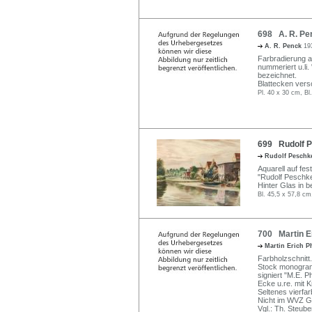
698 A. R. Pe
A. R. Penck
19
Farbradierung au
nummeriert u.li
bezeichnet.
Blattecken vers
Pl. 40 x 30 cm, Bl
699 Rudolf Pe
Rudolf Pesch
Aquarell auf fes
"Rudolf Peschk
Hinter Glas in 
Bl. 45,5 x 57,8 cm
700 Martin Er
Martin Erich P
Farbholzschnitt.
Stock monogramm
signiert "M.E. Ph
Ecke u.re. mit K
Seltenes vierfa
Nicht im WVZ G
Vgl.: Th. Steube