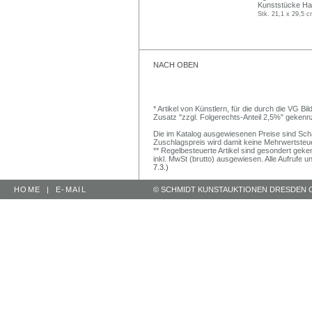
Kunststücke Hall
Stk. 21,1 x 29,5 c
NACH OBEN
* Artikel von Künstlern, für die durch die VG 
Zusatz "zzgl. Folgerechts-Anteil 2,5%" gekenn
Die im Katalog ausgewiesenen Preise sind Schätz
Zuschlagspreis wird damit keine Mehrwertsteu
** Regelbesteuerte Artikel sind gesondert geken
inkl. MwSt (brutto) ausgewiesen. Alle Aufrufe 
7.3.)
HOME
|
E-MAIL
© SCHMIDT KUNSTAUKTIONEN DRESDEN