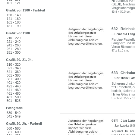
Hirschfelde vom 
101 - 121
(SLUB, Nachlass
Vergleichsmögli
Grafik vor 1900 - Farbteil
45,8 x 59,5 cm.
130 - 140
141 - 160
161 - 180
181 - 199
682 Reinhold 
Grafik vor 1900
Reinhold Lan
210 - 220
Farbige Pastellk
221 - 240
Langner" und dat
241 - 260
Verso Blattecke
261 - 280
47 x 31,5 cm.
281 - 300
Grafik 20.-21. Jh.
310 - 320
321 - 340
341 - 360
683 Christian
361 - 380
Christiane Lat
381 - 400
401 - 420
Scherenschnitt 
421 - 440
"CHL" betitelt, 
441 - 460
betitelt, datier
461 - 480
Hinter Glas in 
481 - 500
S.schnitt 15,5 x 1
501 - 525
Fotografie
530 - 540
541 - 549
684 Jan Laud
Grafik 20. Jh. - Farbteil
Jan Lauda
189
560 - 580
Aquarell. In Ble
581 - 600