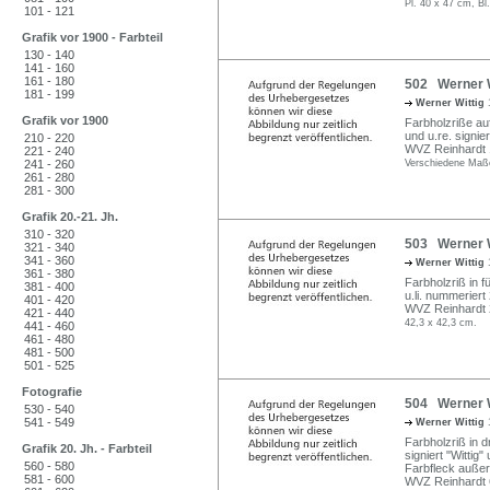
Pl. 40 x 47 cm, Bl
101 - 121
Grafik vor 1900 - Farbteil
130 - 140
141 - 160
161 - 180
502 Werner W
181 - 199
Werner Wittig
Grafik vor 1900
Farbholzriße auf
und u.re. signier
210 - 220
WVZ Reinhardt 
221 - 240
241 - 260
Verschiedene Maß
261 - 280
281 - 300
Grafik 20.-21. Jh.
310 - 320
503 Werner W
321 - 340
341 - 360
Werner Wittig
361 - 380
Farbholzriß in fü
381 - 400
u.li. nummeriert
401 - 420
WVZ Reinhardt 
421 - 440
42,3 x 42,3 cm.
441 - 460
461 - 480
481 - 500
501 - 525
Fotografie
504 Werner Wi
530 - 540
541 - 549
Werner Wittig
Farbholzriß in d
Grafik 20. Jh. - Farbteil
signiert "Wittig" u
560 - 580
Farbfleck außer
581 - 600
WVZ Reinhardt 