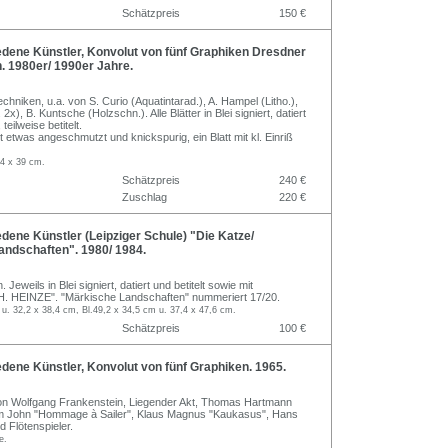
Schätzpreis
150 €
dene Künstler, Konvolut von fünf Graphiken Dresdner
. 1980er/ 1990er Jahre.
hniken, u.a. von S. Curio (Aquatintarad.), A. Hampel (Litho.),
 2x), B. Kuntsche (Holzschn.). Alle Blätter in Blei signiert, datiert
eilweise betitelt.
lt etwas angeschmutzt und knickspurig, ein Blatt mit kl. Einriß
,4 x 39 cm.
Schätzpreis
240 €
Zuschlag
220 €
ene Künstler (Leipziger Schule) "Die Katze/
andschaften". 1980/ 1984.
Jeweils in Blei signiert, datiert und betitelt sowie mit
. HEINZE". "Märkische Landschaften" nummeriert 17/20.
 u. 32,2 x 38,4 cm, Bl.49,2 x 34,5 cm u. 37,4 x 47,6 cm.
Schätzpreis
100 €
ene Künstler, Konvolut von fünf Graphiken. 1965.
von Wolfgang Frankenstein, Liegender Akt, Thomas Hartmann
him John "Hommage à Sailer", Klaus Magnus "Kaukasus", Hans
 Flötenspieler.
e.