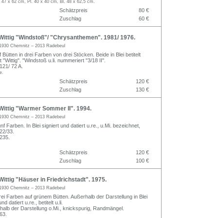
. 47 x 62 cm, Pl. 40 x 40 cm, Bl. 48 x 62,5 cm.
Schätzpreis
80 €
Zuschlag
60 €
ittig "Windstoß"/ "Chrysanthemen". 1981/ 1976.
1930 Chemnitz – 2013 Radebeul
 Bütten in drei Farben von drei Stöcken. Beide in Blei betitelt
t "Wittig". "Windstoß u.li. nummeriert "3/18 II".
121/ 72 A.
e.
Schätzpreis
120 €
Zuschlag
130 €
ittig "Warmer Sommer II". 1994.
1930 Chemnitz – 2013 Radebeul
nf Farben. In Blei signiert und datiert u.re., u.Mi. bezeichnet,
 22/33.
235.
Schätzpreis
120 €
Zuschlag
100 €
ttig "Häuser in Friedrichstadt". 1975.
1930 Chemnitz – 2013 Radebeul
rei Farben auf grünem Bütten. Außerhalb der Darstellung in Blei
nd datiert u.re., betitelt u.li.
halb der Darstellung o.Mi., knickspurig, Randmängel.
63.