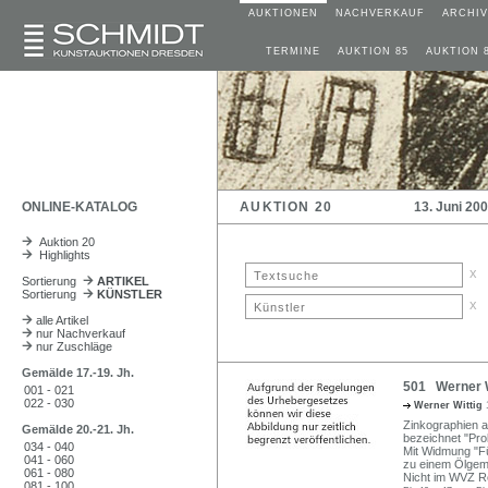
AUKTIONEN
NACHVERKAUF
ARCHIV
TERMINE
AUKTION 85
AUKTION 
ONLINE-KATALOG
AUKTION 20
13. Juni 20
Auktion 20
Highlights
x
Sortierung
ARTIKEL
Sortierung
KÜNSTLER
x
alle Artikel
nur Nachverkauf
nur Zuschläge
Gemälde 17.-19. Jh.
501 Werner Wi
001 - 021
022 - 030
Werner Wittig
Zinkographien au
Gemälde 20.-21. Jh.
bezeichnet "Probe
034 - 040
Mit Widmung "Für
041 - 060
zu einem Ölgem
061 - 080
Nicht im WVZ Re
081 - 100