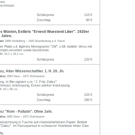
hen.
eschmutzt.
Schätzpreis
110 €
Zuschlag
90 €
Wüsten, Exlibris "Ernesti Wuestenii Liber". 1920er
 Jahre.
ten
1896 Heidelberg – 1943 Brandenburg a.d. Havel
er Platte u.li. ligiertes Monogramm "JW", u.Mi. betitelt. Verso mit
mpel versehen sowie bezeichnet.
 Bl. 43,2 x 34,2 cm.
Schätzpreis
120 €
sz, Alter Wissenschaftler. 1. H. 20. Jh.
alisz
1893 Gera – 1971 Holzhausen
g. In Blei signiert u.re. "J. Fritz Zalisz".
schmutzt, knickspurig, Ecken stärker knickspurig.
Bl. 63 x 89 cm.
Schätzpreis
220 €
Zuschlag
180 €
isz "Rom - Pallatin". Ohne Jahr.
alisz
1893 Gera – 1971 Holzhausen
elzeichnung in Tusche auf chamoisfarbenem Papier. Betitelt
i. "Zalisz". Im Passepartout in schwarzer Holzleiste hinter Glas
ig.