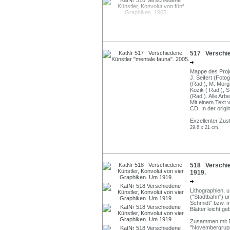
517 Verschie
Mappe des Proje
J. Seifert (Fotog
(Rad.), M. Morgn
Kozik ( Rad.), 
(Rad.). Alle Arbe
Mit einem Text 
CD. In der orig
Exzellenter Zus
29,6 x 21 cm.
518 Verschie
1919.
Lithographien, u
("Stadtbahn") un
Schmidt" bzw. 
Blätter leicht ge
Zusammen mit Bl
"Novembergruppe