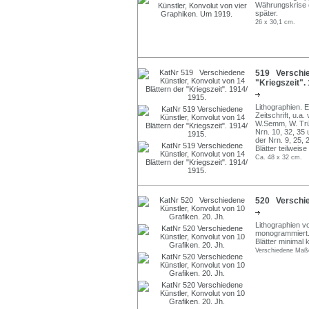
Währungskrise 
später.
26 x 30,1 cm.
519 Verschied
"Kriegszeit".
Lithographien. 
Zeitschrift, u.a.
W.Semm, W. Trübn
Nrn. 10, 32, 35 
der Nrn. 9, 25, 
Blätter teilweis
Ca. 48 x 32 cm.
520 Verschied
Lithographien v
monogrammiert
Blätter minimal 
Verschiedene Maß