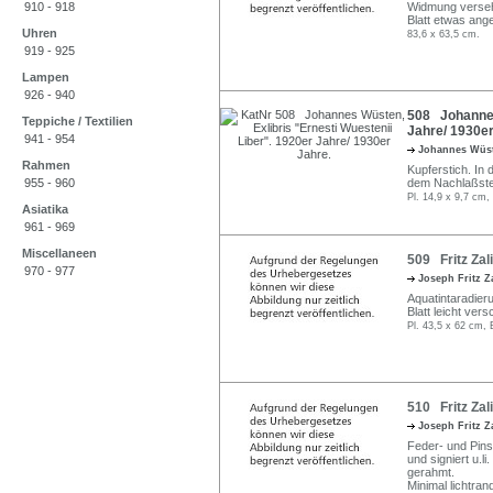
910 - 918
Widmung verse
Blatt etwas ang
Uhren
83,6 x 63,5 cm.
919 - 925
Lampen
926 - 940
508 Johannes 
Teppiche / Textilien
Jahre/ 1930er
941 - 954
Johannes Wüs
Rahmen
Kupferstich. In d
955 - 960
dem Nachlaßste
Pl. 14,9 x 9,7 cm,
Asiatika
961 - 969
Miscellaneen
509 Fritz Zali
970 - 977
Joseph Fritz Z
Aquatintaradierun
Blatt leicht ver
Pl. 43,5 x 62 cm, 
510 Fritz Zal
Joseph Fritz Z
Feder- und Pins
und signiert u.l
gerahmt.
Minimal lichtrand