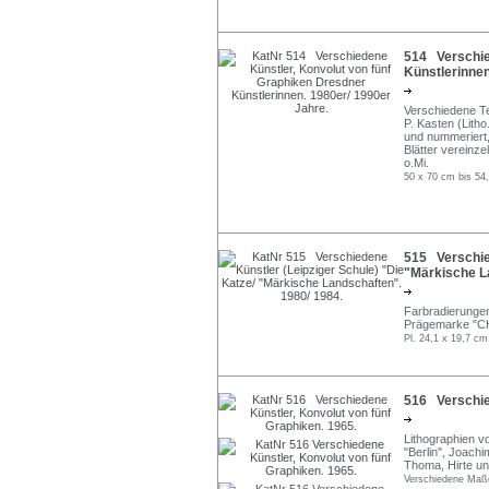
514 Verschie
Künstlerinnen
Verschiedene Tec
P. Kasten (Litho.
und nummeriert, t
Blätter vereinze
o.Mi.
50 x 70 cm bis 54
515 Verschied
"Märkische L
Farbradierungen. 
Prägemarke "CH
Pl. 24,1 x 19,7 cm
516 Verschied
Lithographien 
"Berlin", Joac
Thoma, Hirte und
Verschiedene Maß