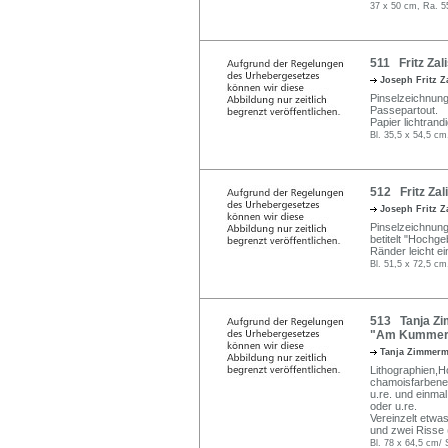
37 x 50 cm, Ra. 5
511 Fritz Zali
Joseph Fritz Z
Pinselzeichnung 
Passepartout.
Papier lichtrandi
Bl. 35,5 x 54,5 cm
512 Fritz Zal
Joseph Fritz Z
Pinselzeichnung 
betitelt "Hochge
Ränder leicht e
Bl. 51,5 x 72,5 cm
513 Tanja Zi
"Am Kummerow
Tanja Zimmer
Lithographien,H
chamoisfarbenem 
u.re. und einmal 
oder u.re.
Vereinzelt etwa
und zwei Risse 
Bl. 78 x 64,5 cm/ 