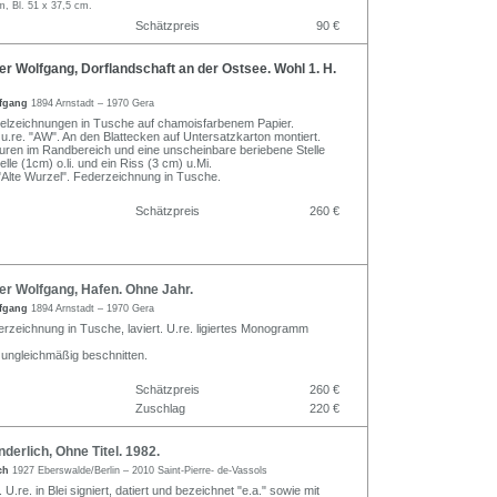
m, Bl. 51 x 37,5 cm.
Schätzpreis
90 €
 Wolfgang, Dorflandschaft an der Ostsee. Wohl 1. H.
lfgang
1894 Arnstadt – 1970 Gera
elzeichnungen in Tusche auf chamoisfarbenem Papier.
.re. "AW". An den Blattecken auf Untersatzkarton montiert.
uren im Randbereich und eine unscheinbare beriebene Stelle
telle (1cm) o.li. und ein Riss (3 cm) u.Mi.
"Alte Wurzel". Federzeichnung in Tusche.
Schätzpreis
260 €
r Wolfgang, Hafen. Ohne Jahr.
lfgang
1894 Arnstadt – 1970 Gera
erzeichnung in Tusche, laviert. U.re. ligiertes Monogramm
d ungleichmäßig beschnitten.
Schätzpreis
260 €
Zuschlag
220 €
erlich, Ohne Titel. 1982.
ich
1927 Eberswalde/Berlin – 2010 Saint-Pierre- de-Vassols
U.re. in Blei signiert, datiert und bezeichnet "e.a." sowie mit