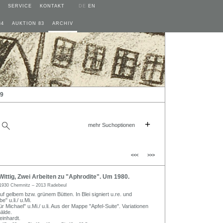
SERVICE
KONTAKT
DE
EN
84
AUKTION 83
ARCHIV
09
+
mehr Suchoptionen
<<<
>>>
ttig, Zwei Arbeiten zu "Aphrodite". Um 1980.
1930 Chemnitz – 2013 Radebeul
f gelbem bzw. grünem Bütten. In Blei signiert u.re. und
" u.li./ u.Mi.
 Michael" u.Mi./ u.li. Aus der Mappe "Apfel-Suite". Variationen
älde.
inhardt.