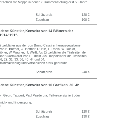
erschien die Mappe in neuer Zusammenstellung erst 50 Jahre
Schätzpreis
120 €
Zuschlag
100 €
ene Künstler, Konvolut von 14 Blättern der
 1914/ 1915.
Einzelblätter aus der von Bruno Cassirer herausgegebene
 von E. Büttner, O. Hettner, D. Hiß, F. Rhein, W. Rösler,
er, W. Wagner, H. Weiß. Als Einzelblätter die Titelseiten der
und "Alarmkeller von F. Rhein. Als Doppelblätter die Titelseiten
26, 29, 31, 33, 36, 40, 44 und 54.
e minimal fleckig und verschieden stark gebräunt.
Schätzpreis
240 €
ene Künstler, Konvolut von 10 Grafiken. 20. Jh.
on Georg Tappert, Paul Paede u.a. Teilweise signiert oder
.
knick- und fingerspurig.
e.
Schätzpreis
120 €
Zuschlag
130 €