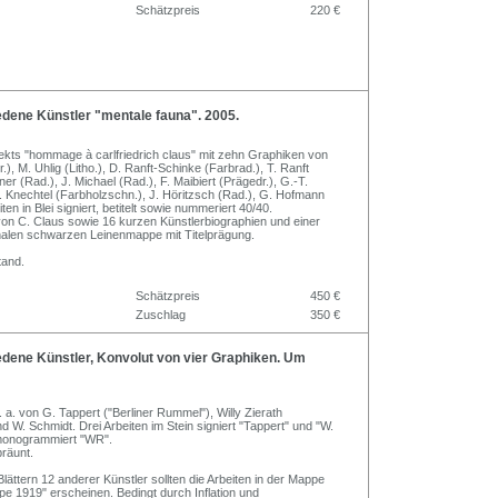
Schätzpreis
220 €
dene Künstler "mentale fauna". 2005.
kts "hommage à carlfriedrich claus" mit zehn Graphiken von
r.), M. Uhlig (Litho.), D. Ranft-Schinke (Farbrad.), T. Ranft
er (Rad.), J. Michael (Rad.), F. Maibiert (Prägedr.), G.-T.
S. Knechtel (Farbholzschn.), J. Höritzsch (Rad.), G. Hofmann
iten in Blei signiert, betitelt sowie nummeriert 40/40.
von C. Claus sowie 16 kurzen Künstlerbiographien und einer
inalen schwarzen Leinenmappe mit Titelprägung.
tand.
Schätzpreis
450 €
Zuschlag
350 €
dene Künstler, Konvolut von vier Graphiken. Um
. a. von G. Tappert ("Berliner Rummel"), Willy Zierath
d W. Schmidt. Drei Arbeiten im Stein signiert "Tappert" und "W.
monogrammiert "WR".
bräunt.
ättern 12 anderer Künstler sollten die Arbeiten in der Mappe
 1919" erscheinen. Bedingt durch Inflation und