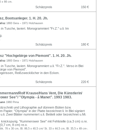
5 x 66 cm.
Schätzpreis
150 €
sz, Bootsanleger. 1. H. 20. Jh.
alisz
1893 Gera – 1971 Holzhausen
in Tusche, laviert. Monogrammiert "Fr.Z." u.li. Im
g.
.
Schätzpreis
180 €
isz "Hochgebirge von Piemont". 1. H. 20. Jh.
alisz
1893 Gera – 1971 Holzhausen
in Tusche, laviert. Monogrammiert u.li. "Fr.Z.". Verso in Blei
birge von Piemont".
ingerissen, Reißzwecklöcher in den Ecken.
.
Schätzpreis
220 €
mmermann/Rolf Krause/Hans Vent, Die Künstlerin/
er See"/ "Olympia - á Manet". 1993 1983.
mann
1960 Pirna
olzschnitt und Lithographie auf dünnem Bütten bzw.
Papier. "Olympia" in der Platte bezeichnet li. In Blei signiert
u.li. Zwei Blätter nummeriert u.li. Betitelt oder bezeichnet u.Mi.
s knickspurig. "Kummerower See" mit Fehlstelle (ca.3 cm) o.re.
(0,7 cm, 8 cm) re.o.
Stk. 76 x 30 cm, Bl. 86,5 x 40,5 cm/ St. 33 x 44,5 cm, Bl. 35,5 x 49 cm-.