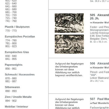
601 - 620
Stk. 28,8 x 29,7 c
621 - 640
641 - 660
661 - 680
681 - 700
505 Alexander
701 - 720
721 - 740
20. Jh.
741 - 760
Alexander Wo
Plastik / Skulpturen
Feder- und Pins
Monogrammiert u
770 - 773
Leichte Knicksp
li.Mi. Eine Fehls
Europäisches Porzellan
Beigabe: Ders. 
774 - 780
Bl. 42 x 59,3 cm.
781 - 800
801 - 823
Europäisches Glas
830 - 840
841 - 855
506 Alexande
Paperweights
Alexander Wo
856 - 861
Pinsel- und Fed
Schmuck / Accessoires
"AW".
Linker Blattran
870 - 880
881 - 887
28 x 20,7 cm.
Silberwaren
890 - 893
Zinn / Unedle Metalle
507 Paul Wund
894 - 902
Paul Wunderl
Mobiliar / Interieur
Farbserigraphie. 