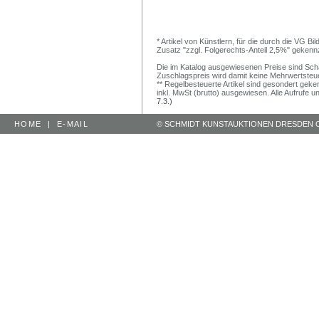
* Artikel von Künstlern, für die durch die VG 
Zusatz "zzgl. Folgerechts-Anteil 2,5%" gekenn
Die im Katalog ausgewiesenen Preise sind Schätz
Zuschlagspreis wird damit keine Mehrwertsteu
** Regelbesteuerte Artikel sind gesondert geken
inkl. MwSt (brutto) ausgewiesen. Alle Aufrufe 
7.3.)
HOME
|
E-MAIL
© SCHMIDT KUNSTAUKTIONEN DRESDEN