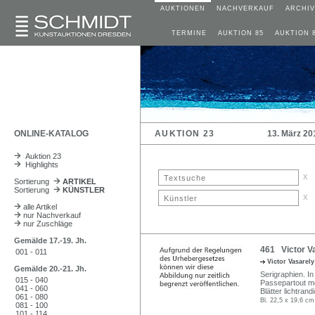
AUKTIONEN
NACHVERKAUF
ARCHIV
TERMINE
AUKTION 85
AUKTION 
ONLINE-KATALOG
AUKTION 23
13. März 20
Auktion 23
Highlights
x
Sortierung
ARTIKEL
Sortierung
KÜNSTLER
x
alle Artikel
nur Nachverkauf
nur Zuschläge
Gemälde 17.-19. Jh.
461 Victor Vas
001 - 011
Victor Vasarel
Gemälde 20.-21. Jh.
Serigraphien. In
015 - 040
Passepartout mon
041 - 060
Blätter lichtrandi
061 - 080
Bl. 22,5 x 19,6 cm
081 - 100
101 - 114