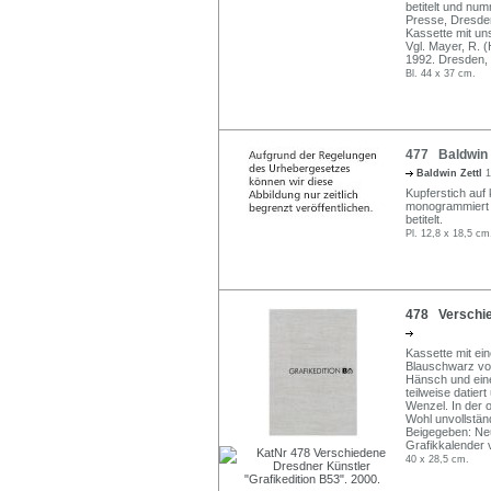
betitelt und num
Presse, Dresden
Kassette mit un
Vgl. Mayer, R. 
1992. Dresden, 
Bl. 44 x 37 cm.
477 Baldwin Z
Baldwin Zettl
1
Kupferstich auf 
monogrammiert "BZ"
betitelt.
Pl. 12,8 x 18,5 cm
478 Verschie
Kassette mit ei
Blauschwarz von
Hänsch und einer
teilweise datie
Wenzel. In der o
Wohl unvollstän
Beigegeben: Ne
Grafikkalender 
40 x 28,5 cm.