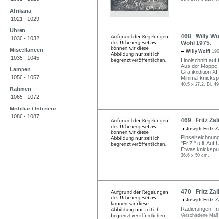
Afrikana
1021 - 1029
Uhren
468 Willy Wo
1030 - 1032
Wohl 1975.
Miscellaneen
Willy Wolff
190
1035 - 1045
Linolschnitt auf
Aus der Mappe "
Lampen
Grafikedition XII
1050 - 1057
Minimal knicksp
40,5 x 27,2, Bl. 4
Rahmen
1065 - 1072
Mobiliar / Interieur
1080 - 1087
469 Fritz Zal
Joseph Fritz Z
Pinselzeichnun
"Fr.Z." u.li. Auf
Etwas knickspur
36,6 x 50 cm.
470 Fritz Zal
Joseph Fritz Z
Radierungen. In B
Verschiedene Maß