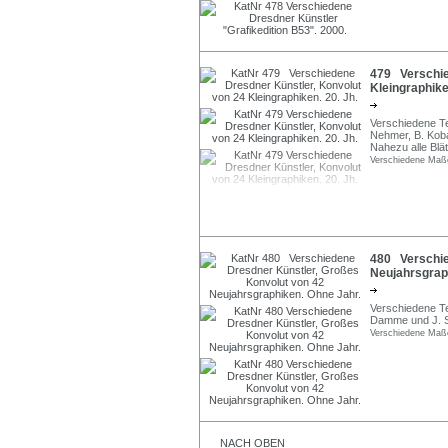
479 Verschie
Kleingraphike
Verschiedene Te
Nehmer, B. Koba
Nahezu alle Blätte
Verschiedene Maß
480 Verschie
Neujahrsgrap
Verschiedene Te
Damme und J. Ste
Verschiedene Maß
NACH OBEN