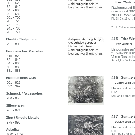
Claus Weidens
601 - 620
621 - 640
Radierung auf Bü
641 - 660
nummeriert "66/
661 - 680
Nicht im WVZ M
681 - 700
Pl. 28,5 x 19 cm, 
701 - 720
721 - 740
Zzgl. Folgerechts
741 - 760
761 - 771
465 Fritz Win
Plastik / Skulpturen
791 - 803
Fritz Winkler
1
Lithographie auf
Europäisches Porzellan
"F. Winkler" u.r
810 - 820
Verso Reste ein
821 - 840
St. 49,8 x 40,3 cm
841 - 860
861 - 880
881 - 888
466 Gustav W
Europäisches Glas
901 - 921
Gustav Wolf
18
922 - 942
Holzschnitt auf 
u.re.
Schmuck / Accessoires
Stk 39,4 x 51,6 cm
950 - 958
Silberwaren
961 - 971
467 Gustav W
Zinn / Unedle Metalle
Gustav Wolf
18
975 - 993
Holzschnitt auf 
Asiatika
u.re.
1001 - 1020
Stk. 39,4 x 51,6 c