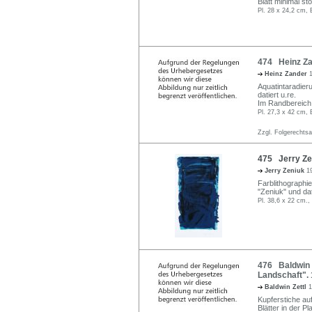
Blatt minimal st
Pl. 28 x 24,2 cm, 
474 Heinz Zan
Heinz Zander
Aquatintaradieru
datiert u.re.
Im Randbereich
Pl. 27,3 x 42 cm, 
Zzgl. Folgerechts
475 Jerry Zen
Jerry Zeniuk
1
Farblithographie
"Zeniuk" und dat
Pl. 38,6 x 22 cm.,
476 Baldwin Z
Landschaft". 
Baldwin Zettl
1
Kupferstiche au
Blätter in der Pl