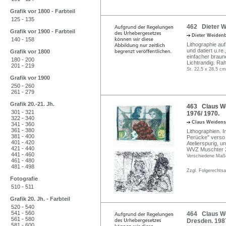
Grafik vor 1800 - Farbteil
125 - 135
462 Dieter W
Grafik vor 1900 - Farbteil
Dieter Weide
140 - 158
Lithographie auf
und datiert u.re.
Grafik vor 1800
einfacher braun
180 - 200
Lichtrandig. R
201 - 219
St. 22,5 x 28,5 c
Grafik vor 1900
250 - 260
261 - 279
Grafik 20.-21. Jh.
463 Claus We
301 - 321
1976/ 1970.
322 - 340
Claus Weidens
341 - 360
361 - 380
Lithographien. I
381 - 400
Perücke" verso 
401 - 420
Atelierspurig, u
421 - 440
WVZ Muschter 2
441 - 460
Verschiedene Maß
461 - 480
481 - 498
Zzgl. Folgerechts
Fotografie
510 - 511
Grafik 20. Jh. - Farbteil
520 - 540
541 - 560
464 Claus We
561 - 580
Dresden. 198
581 - 600