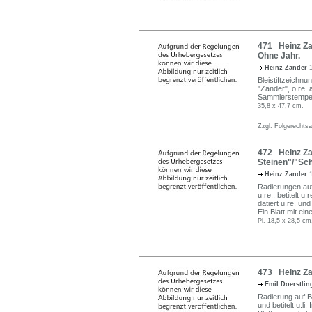
471 Heinz Zan
Ohne Jahr.
Heinz Zander
Bleistiftzeichnu
"Zander", o.re. 
Sammlerstempel
35,8 x 47,7 cm.
Zzgl. Folgerechts
472 Heinz Zan
Steinen"/"Sch
Heinz Zander
Radierungen auf 
u.re., betitelt u
datiert u.re. un
Ein Blatt mit ei
Pl. 18,5 x 28,5 cm
473 Heinz Za
Emil Doerstli
Radierung auf Bü
und betitelt u.li