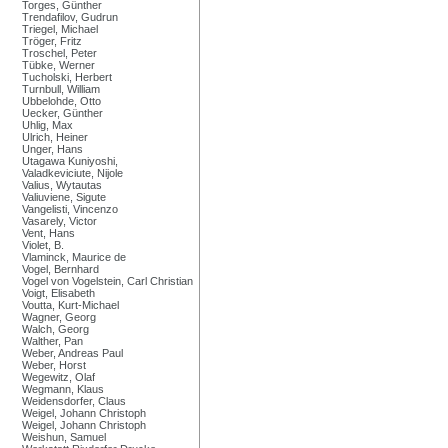
Torges, Günther
Trendafilov, Gudrun
Triegel, Michael
Tröger, Fritz
Troschel, Peter
Tübke, Werner
Tucholski, Herbert
Turnbull, William
Ubbelohde, Otto
Uecker, Günther
Uhlig, Max
Ulrich, Heiner
Unger, Hans
Utagawa Kuniyoshi,
Valadkeviciute, Nijole
Valius, Wytautas
Valiuviene, Sigute
Vangelisti, Vincenzo
Vasarely, Victor
Vent, Hans
Violet, B.
Vlaminck, Maurice de
Vogel, Bernhard
Vogel von Vogelstein, Carl Christian
Voigt, Elisabeth
Voutta, Kurt-Michael
Wagner, Georg
Walch, Georg
Walther, Pan
Weber, Andreas Paul
Weber, Horst
Wegewitz, Olaf
Wegmann, Klaus
Weidensdorfer, Claus
Weigel, Johann Christoph
Weigel, Johann Christoph
Weishun, Samuel