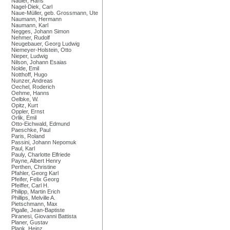
Nadler, Hans
Nagel-Diek, Carl
Naue-Müller, geb. Grossmann, Ute
Naumann, Hermann
Naumann, Karl
Negges, Johann Simon
Nehmer, Rudolf
Neugebauer, Georg Ludwig
Niemeyer-Holstein, Otto
Nieper, Ludwig
Nilson, Johann Esaias
Nolde, Emil
Notthoff, Hugo
Nunzer, Andreas
Oechel, Roderich
Oehme, Hanns
Oelbke, W.
Opitz, Kurt
Oppler, Ernst
Orlik, Emil
Otto-Eichwald, Edmund
Paeschke, Paul
Paris, Roland
Passini, Johann Nepomuk
Paul, Karl
Pauly, Charlotte Elfriede
Payne, Albert Henry
Perthen, Christine
Pfahler, Georg Karl
Pfeifer, Felix Georg
Pfeiffer, Carl H.
Philipp, Martin Erich
Phillips, Melville A.
Pietschmann, Max
Pigalle, Jean-Baptiste
Piranesi, Giovanni Battista
Planer, Gustav
Plank, Heinz