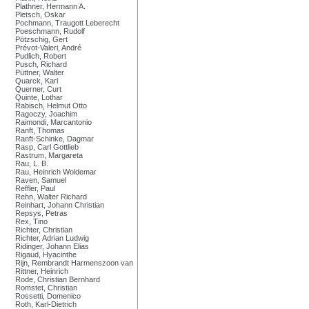
Plathner, Hermann A.
Pletsch, Oskar
Pochmann, Traugott Leberecht
Poeschmann, Rudolf
Pötzschig, Gert
Prévot-Valeri, André
Pudlich, Robert
Pusch, Richard
Püttner, Walter
Quarck, Karl
Querner, Curt
Quinte, Lothar
Rabisch, Helmut Otto
Ragoczy, Joachim
Raimondi, Marcantonio
Ranft, Thomas
Ranft-Schinke, Dagmar
Rasp, Carl Gottlieb
Rastrum, Margareta
Rau, L. B.
Rau, Heinrich Woldemar
Raven, Samuel
Reffler, Paul
Rehn, Walter Richard
Reinhart, Johann Christian
Repsys, Petras
Rex, Tino
Richter, Christian
Richter, Adrian Ludwig
Ridinger, Johann Elias
Rigaud, Hyacinthe
Rijn, Rembrandt Harmenszoon van
Rittner, Heinrich
Rode, Christian Bernhard
Romstet, Christian
Rossetti, Domenico
Roth, Karl-Dietrich