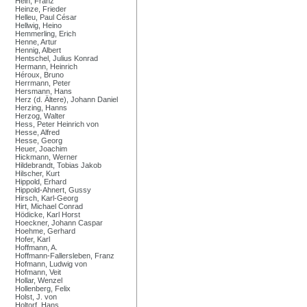
Hein, Franz
Heinze, Frieder
Helleu, Paul César
Hellwig, Heino
Hemmerling, Erich
Henne, Artur
Hennig, Albert
Hentschel, Julius Konrad
Hermann, Heinrich
Héroux, Bruno
Herrmann, Peter
Hersmann, Hans
Herz (d. Ältere), Johann Daniel
Herzing, Hanns
Herzog, Walter
Hess, Peter Heinrich von
Hesse, Alfred
Hesse, Georg
Heuer, Joachim
Hickmann, Werner
Hildebrandt, Tobias Jakob
Hilscher, Kurt
Hippold, Erhard
Hippold-Ahnert, Gussy
Hirsch, Karl-Georg
Hirt, Michael Conrad
Hödicke, Karl Horst
Hoeckner, Johann Caspar
Hoehme, Gerhard
Hofer, Karl
Hoffmann, A.
Hoffmann-Fallersleben, Franz
Hofmann, Ludwig von
Hofmann, Veit
Hollar, Wenzel
Hollenberg, Felix
Holst, J. von
Holtorf, Hans