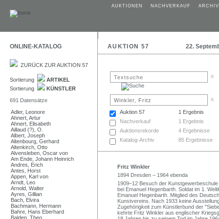
AUKTIONEN
NACHVERKAUF
ARCHIV
ONLINE-KATALOG
AUKTION 57
22. Septem
ZURÜCK ZUR AUKTION 57
x
Sortierung
ARTIKEL
Sortierung
KÜNSTLER
x
691 Datensätze
Adler, Leonore
Auktion 57
1 Ergebnis
Ahnert, Artur
Nachverkauf
1 Ergebnis
Ahnert, Elisabeth
Aillaud (?), O.
Auktionsrekorde
4 Ergebnisse
Albert, Joseph
Katalog-Archiv
85 Ergebnisse
Altenbourg, Gerhard
Altenkirch, Otto
Alvensleben, Oscar von
Am Ende, Johann Heinrich
Andres, Erich
Fritz Winkler
Antes, Horst
1894 Dresden – 1964 ebenda
Appen, Karl von
Arndt, Leo
1909–12 Besuch der Kunstgewerbeschule 
Arnold, Walter
bei Emanuel Hegenbarth. Soldat im 1. Weltk
Ayres, Gillian
Emanuel Hegenbarth. Mitglied des Deutsch
Bach, Elvira
Kunstvereins. Nach 1933 keine Ausstellung
Bachmann, Hermann
Zugehörigkeit zum Künstlerbund der "Siebe
Bahre, Hans Eberhard
kehrte Fritz Winkler aus englischer Krieg
Balden, Theo
18 Jahren bis zu seinem Tod im Jahre 196