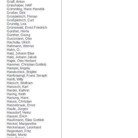
Graff, Anton
Grieshaber, HAP
Grimmling, Hans-Hendrik
Großer, Dirk
Grospietsch, Florian
Großpietsch, Curt
Grundig, Lea
Grünewald, Ernst Friedrich
Günther, Herta
Günther, Georg
Gussmann, Otto
Hachulla, Ulrich
Hahmann, Werner
Hahn, O.
Haid, Johann Elias
Haid, Johann Jakob
Hajek, Otto Herbert
Hammer, Christian Gottlob
Hampel, Angela
Handschick, Brigitte
Hanfstaengl, Franz Seraph
Hanft, Willy
Hänsch, Wolfram
Hanusch, Karl
Harder, Kathrin
Haring, Keith
Hartung, Hans
Hasse, Christian
Hassebrauk, Ernst
Haufe, Jürgen
Hausdorf, Heinz
Hauser, Erich
Haußmann, Elias Gottlob
Heckel, Margarethe
Heckenauer, Leonhard
Hegenbart, Fritz
Heidel, Moritz