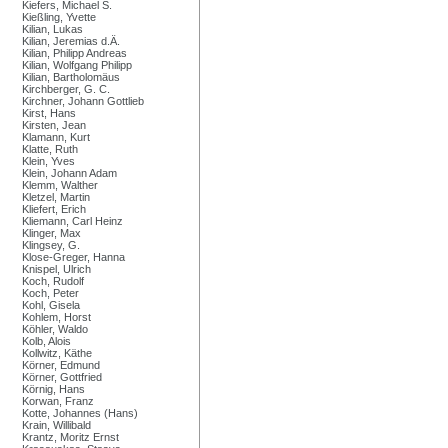
Kiefers, Michael S.
Kießling, Yvette
Kilian, Lukas
Kilian, Jeremias d.Ä.
Kilian, Philipp Andreas
Kilian, Wolfgang Philipp
Kilian, Bartholomäus
Kirchberger, G. C.
Kirchner, Johann Gottlieb
Kirst, Hans
Kirsten, Jean
Klamann, Kurt
Klatte, Ruth
Klein, Yves
Klein, Johann Adam
Klemm, Walther
Kletzel, Martin
Kliefert, Erich
Kliemann, Carl Heinz
Klinger, Max
Klingsey, G.
Klose-Greger, Hanna
Knispel, Ulrich
Koch, Rudolf
Koch, Peter
Kohl, Gisela
Kohlem, Horst
Köhler, Waldo
Kolb, Alois
Kollwitz, Käthe
Körner, Edmund
Körner, Gottfried
Körnig, Hans
Korwan, Franz
Kotte, Johannes (Hans)
Krain, Willibald
Krantz, Moritz Ernst