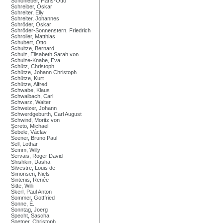
Schönleber, Hans-Otto
Schreiber, Oskar
Schreiter, Elly
Schreiter, Johannes
Schröder, Oskar
Schröder-Sonnenstern, Friedrich
Schroller, Matthias
Schubert, Otto
Schultze, Bernard
Schulz, Elisabeth Sarah von
Schulze-Knabe, Eva
Schütz, Christoph
Schütze, Johann Christoph
Schütze, Kurt
Schütze, Alfred
Schwabe, Klaus
Schwalbach, Carl
Schwarz, Walter
Schweizer, Johann
Schwerdgeburth, Carl August
Schwind, Moritz von
Screto, Michael
Šebele, Václav
Seener, Bruno Paul
Sell, Lothar
Semm, Willy
Servais, Roger David
Shishkin, Dasha
Silvestre, Louis de
Simonsen, Niels
Sintenis, Renée
Sitte, Willi
Skerl, Paul Anton
Sommer, Gottfried
Sonne, E.
Sonntag, Joerg
Specht, Sascha
Spetner, Christoph