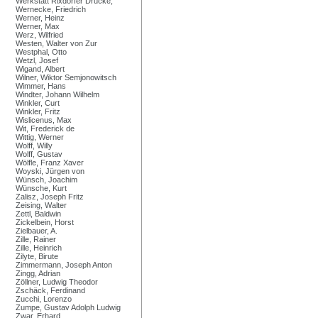
Werkstatt Rixdorfer Drucke,
Wernecke, Friedrich
Werner, Heinz
Werner, Max
Werz, Wilfried
Westen, Walter von Zur
Westphal, Otto
Wetzl, Josef
Wigand, Albert
Wilner, Wiktor Semjonowitsch
Wimmer, Hans
Windter, Johann Wilhelm
Winkler, Curt
Winkler, Fritz
Wislicenus, Max
Wit, Frederick de
Wittig, Werner
Wolff, Willy
Wolff, Gustav
Wölfle, Franz Xaver
Woyski, Jürgen von
Wünsch, Joachim
Wünsche, Kurt
Zalisz, Joseph Fritz
Zeising, Walter
Zettl, Baldwin
Zickelbein, Horst
Zielbauer, A.
Zille, Rainer
Zille, Heinrich
Zilyte, Birute
Zimmermann, Joseph Anton
Zingg, Adrian
Zöllner, Ludwig Theodor
Zschäck, Ferdinand
Zucchi, Lorenzo
Zumpe, Gustav Adolph Ludwig
Zwar, Erhard