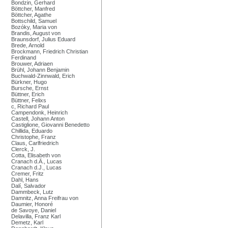
Bondzin, Gerhard
Böttcher, Manfred
Böttcher, Agathe
Bottschild, Samuel
Bozóky, Maria von
Brandis, August von
Braunsdorf, Julius Eduard
Brede, Arnold
Brockmann, Friedrich Christian
Ferdinand
Brouwer, Adriaen
Brühl, Johann Benjamin
Buchwald-Zinnwald, Erich
Bürkner, Hugo
Bursche, Ernst
Büttner, Erich
Büttner, Felixs
c, Richard Paul
Campendonk, Heinrich
Castell, Johann Anton
Castiglione, Giovanni Benedetto
Chillida, Eduardo
Christophe, Franz
Claus, Carlfriedrich
Clerck, J.
Cotta, Elisabeth von
Cranach d.Ä., Lucas
Cranach d.J., Lucas
Cremer, Fritz
Dahl, Hans
Dalí, Salvador
Dammbeck, Lutz
Damnitz, Anna Freifrau von
Daumier, Honoré
de Savoye, Daniel
Delavilla, Franz Karl
Demetz, Karl