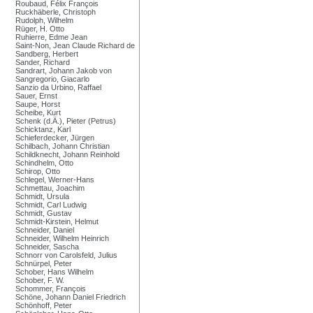
Roubaud, Félix François
Ruckhäberle, Christoph
Rudolph, Wilhelm
Rüger, H. Otto
Ruhierre, Edme Jean
Saint-Non, Jean Claude Richard de
Sandberg, Herbert
Sander, Richard
Sandrart, Johann Jakob von
Sangregorio, Giacarlo
Sanzio da Urbino, Raffael
Sauer, Ernst
Saupe, Horst
Scheibe, Kurt
Schenk (d.Ä.), Pieter (Petrus)
Schicktanz, Karl
Schieferdecker, Jürgen
Schilbach, Johann Christian
Schildknecht, Johann Reinhold
Schindhelm, Otto
Schirop, Otto
Schlegel, Werner-Hans
Schmettau, Joachim
Schmidt, Ursula
Schmidt, Carl Ludwig
Schmidt, Gustav
Schmidt-Kirstein, Helmut
Schneider, Daniel
Schneider, Wilhelm Heinrich
Schneider, Sascha
Schnorr von Carolsfeld, Julius
Schnürpel, Peter
Schober, Hans Wilhelm
Schober, F. W.
Schommer, François
Schöne, Johann Daniel Friedrich
Schönhoff, Peter