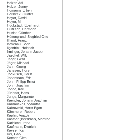
Holzer, Adi
Holzer, Jenny
Homanns Erben,
Horlbeck, Günter
Hoyer, David
Hoyer, M.
Hückstädt, Eberhardt
Hultzsch, Hermann
Huniat, Günther
Hüttengrund, Siegfried Otto
Iffland, Franz
Ilfoveanu, Sorin
Ilgenfritz, Heinrich
Irminger, Johann Jacob
Jaeckel, Willy
Jäger, Gerd
Jäger, Michael
Jahn, Georg
Janssen, Horst
Jockusch, Horst
Johansson, Eric
John, Philipp Ernst
John, Joachim
Johne, Karl
Jüchser, Hans
Junge, Margarete
Kaendler, Johann Joachim
Kalinauskas, Vytautas
Kalinowski, Horst Egon
Kämmerer, Robert
Kaplan, Anatoli
Kastner (Beerkast), Manfred
Katiniene, Irena
Kaufmann, Dietrich
Kayser, Karl
Keil, Gabi
Kettner, Gitta