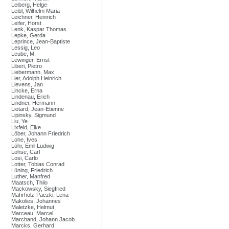
Leiberg, Helge
Leibl, Wilhelm Maria
Leichner, Heinrich
Leifer, Horst
Lenk, Kaspar Thomas
Lepke, Gerda
Leprince, Jean-Baptiste
Lessig, Leo
Leube, M.
Lewinger, Ernst
Liberi, Pietro
Liebermann, Max
Lier, Adolph Heinrich
Lievens, Jan
Lincke, Erna
Lindenau, Erich
Lindner, Hermann
Liotard, Jean-Etienne
Lipinsky, Sigmund
Liu, Ye
Lixfeld, Elke
Löber, Johann Friedrich
Lohe, Ives
Löhr, Emil Ludwig
Lohse, Carl
Losi, Carlo
Lotter, Tobias Conrad
Lüning, Friedrich
Luther, Manfred
Maatsch, Thilo
Mackowsky, Siegfried
Mahrholz-Paczki, Lena
Makolies, Johannes
Maletzke, Helmut
Marceau, Marcel
Marchand, Johann Jacob
Marcks, Gerhard