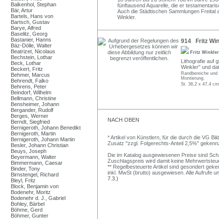
Balkenhol, Stephan
fünftausend Aquarelle, die er testamentar
Bär, Artur
Auch die Städtischen Sammlungen Freital a
Bartels, Hans von
Winkler.
Bartsch, Gustav
Barye, Alfred
Baselitz, Georg
Bastanier, Hanns
914 Fritz Win
Bäz-Dölle, Walter
Beatrizet, Nicolaus
Fritz Winkle
Bechstein, Lothar
Lithografie auf g
Beck, Lothar
Winkler" und dat
Beckert, Fritz
Randbereiche und E
Behmer, Marcus
Montierung.
Behrendt, Falko
St. 36,2 x 47,4 cm
Behrens, Peter
Beindorf, Wilhelm
Bellmann, Christine
Bensheimer, Johann
Bergander, Rudolf
Berges, Werner
NACH OBEN
Berndt, Siegfried
Bernigeroth, Johann Benedikt
Bernigeroth, Martin
* Artikel von Künstlern, für die durch die VG 
Bernigeroth, Johann Martin
Zusatz "zzgl. Folgerechts-Anteil 2,5%" gekenn
Besler, Johann Christian
Beuys, Joseph
Die im Katalog ausgewiesenen Preise sind Schätz
Beyermann, Walter
Zuschlagspreis wird damit keine Mehrwertsteu
Bimmermann, Caesar
** Regelbesteuerte Artikel sind gesondert geken
Binder, Tony
inkl. MwSt (brutto) ausgewiesen. Alle Aufrufe 
Birnstengel, Richard
7.3.)
Bleyl, Fritz
Block, Benjamin von
Bodenehr, Moritz
Bodenehr d. J., Gabriel
Bohley, Bärbel
Böhme, Gerd
Böhmer, Gunter