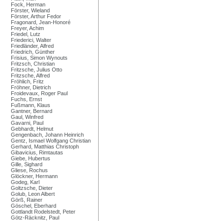
Fock, Herman
Förster, Wieland
Förster, Arthur Fedor
Fragonard, Jean-Honoré
Freyer, Achim
Friedel, Lutz
Friederici, Walter
Friedländer, Alfred
Friedrich, Günther
Frisius, Simon Wynouts
Fritzsch, Christian
Fritzsche, Julius Otto
Fritzsche, Alfred
Fröhlich, Fritz
Fröhner, Dietrich
Froidevaux, Roger Paul
Fuchs, Ernst
Fußmann, Klaus
Gantner, Bernard
Gaul, Winfred
Gavarni, Paul
Gebhardt, Helmut
Gengenbach, Johann Heinrich
Gentz, Ismael Wolfgang Christian
Gerhard, Matthias Christoph
Gibavicius, Rimtautas
Giebe, Hubertus
Gille, Sighard
Gliese, Rochus
Glöckner, Hermann
Godeg, Karl
Goltzsche, Dieter
Golub, Leon Albert
Görß, Rainer
Göschel, Eberhard
Gottlandt Rodelstedt, Peter
Götz-Räcknitz, Paul