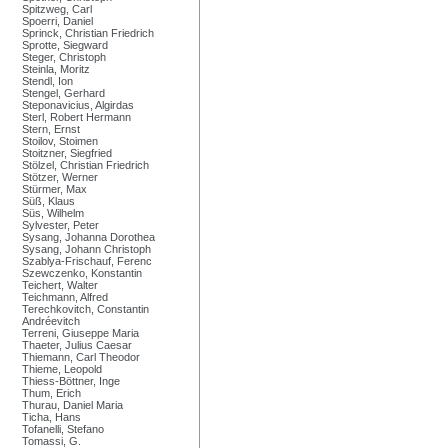
Spitzweg, Carl
Spoerri, Daniel
Sprinck, Christian Friedrich
Sprotte, Siegward
Steger, Christoph
Steinla, Moritz
Stendl, Ion
Stengel, Gerhard
Steponavicius, Algirdas
Sterl, Robert Hermann
Stern, Ernst
Stoilov, Stoimen
Stoitzner, Siegfried
Stölzel, Christian Friedrich
Stötzer, Werner
Stürmer, Max
Süß, Klaus
Süs, Wilhelm
Sylvester, Peter
Sysang, Johanna Dorothea
Sysang, Johann Christoph
Szablya-Frischauf, Ferenc
Szewczenko, Konstantin
Teichert, Walter
Teichmann, Alfred
Terechkovitch, Constantin
Andréevitch
Terreni, Giuseppe Maria
Thaeter, Julius Caesar
Thiemann, Carl Theodor
Thieme, Leopold
Thiess-Böttner, Inge
Thum, Erich
Thurau, Daniel Maria
Ticha, Hans
Tofanelli, Stefano
Tomassi, G.