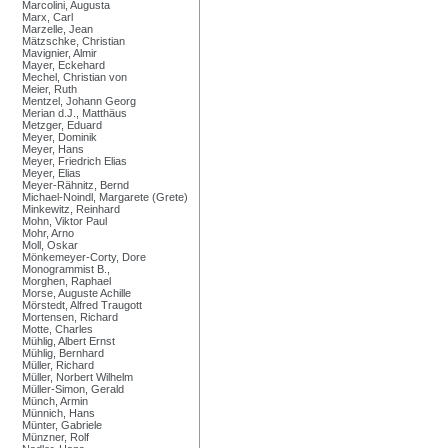
Marcolini, Augusta
Marx, Carl
Marzelle, Jean
Mätzschke, Christian
Mavignier, Almir
Mayer, Eckehard
Mechel, Christian von
Meier, Ruth
Mentzel, Johann Georg
Merian d.J., Matthäus
Metzger, Eduard
Meyer, Dominik
Meyer, Hans
Meyer, Friedrich Elias
Meyer, Elias
Meyer-Rähnitz, Bernd
Michael-Noindl, Margarete (Grete)
Minkewitz, Reinhard
Mohn, Viktor Paul
Mohr, Arno
Moll, Oskar
Mönkemeyer-Corty, Dore
Monogrammist B.,
Morghen, Raphael
Morse, Auguste Achille
Mörstedt, Alfred Traugott
Mortensen, Richard
Motte, Charles
Mühlig, Albert Ernst
Mühlig, Bernhard
Müller, Richard
Müller, Norbert Wilhelm
Müller-Simon, Gerald
Münch, Armin
Münnich, Hans
Münter, Gabriele
Münzner, Rolf