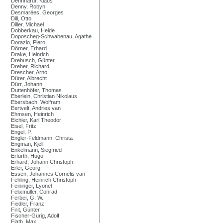
Dennhardt, Klaus
Denny, Robyn
Desmarées, Georges
Dill, Otto
Diller, Michael
Dobberkau, Heide
Doposcheg-Schwabenau, Agathe
Dorazio, Piero
Dörner, Erhard
Drake, Heinrich
Drebusch, Günter
Dreher, Richard
Drescher, Arno
Dürer, Albrecht
Dürr, Johann
Duttenhöfer, Thomas
Eberlein, Christian Nikolaus
Ebersbach, Wolfram
Eertvelt, Andries van
Ehmsen, Heinrich
Eichler, Karl Theodor
Eisel, Fritz
Engel, P.
Engler-Feldmann, Christa
Engman, Kjell
Enkelmann, Siegfried
Erfurth, Hugo
Erhard, Johann Christoph
Erler, Georg
Essen, Johannes Cornelis van
Fehling, Heinrich Christoph
Feininger, Lyonel
Felixmüller, Conrad
Ferber, G. W.
Fiedler, Franz
Firit, Günter
Fischer-Gurig, Adolf
Flath, Max