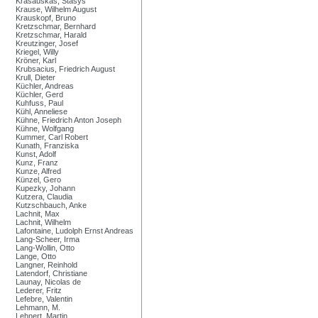
Krasauskas, Stasys
Krause, Wilhelm August
Krauskopf, Bruno
Kretzschmar, Bernhard
Kretzschmar, Harald
Kreutzinger, Josef
Kriegel, Willy
Kröner, Karl
Krubsacius, Friedrich August
Krull, Dieter
Küchler, Andreas
Küchler, Gerd
Kuhfuss, Paul
Kühl, Anneliese
Kühne, Friedrich Anton Joseph
Kühne, Wolfgang
Kummer, Carl Robert
Kunath, Franziska
Kunst, Adolf
Kunz, Franz
Kunze, Alfred
Künzel, Gero
Kupezky, Johann
Kutzera, Claudia
Kutzschbauch, Anke
Lachnit, Max
Lachnit, Wilhelm
Lafontaine, Ludolph Ernst Andreas
Lang-Scheer, Irma
Lang-Wollin, Otto
Lange, Otto
Langner, Reinhold
Latendorf, Christiane
Launay, Nicolas de
Lederer, Fritz
Lefebre, Valentin
Lehmann, M.
Lehnert, Martin