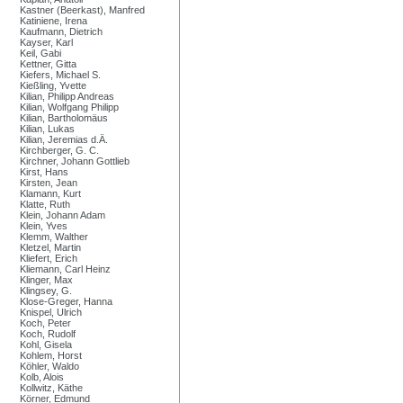
Kastner (Beerkast), Manfred
Katiniene, Irena
Kaufmann, Dietrich
Kayser, Karl
Keil, Gabi
Kettner, Gitta
Kiefers, Michael S.
Kießling, Yvette
Kilian, Philipp Andreas
Kilian, Wolfgang Philipp
Kilian, Bartholomäus
Kilian, Lukas
Kilian, Jeremias d.Ä.
Kirchberger, G. C.
Kirchner, Johann Gottlieb
Kirst, Hans
Kirsten, Jean
Klamann, Kurt
Klatte, Ruth
Klein, Johann Adam
Klein, Yves
Klemm, Walther
Kletzel, Martin
Kliefert, Erich
Kliemann, Carl Heinz
Klinger, Max
Klingsey, G.
Klose-Greger, Hanna
Knispel, Ulrich
Koch, Peter
Koch, Rudolf
Kohl, Gisela
Kohlem, Horst
Köhler, Waldo
Kolb, Alois
Kollwitz, Käthe
Körner, Edmund