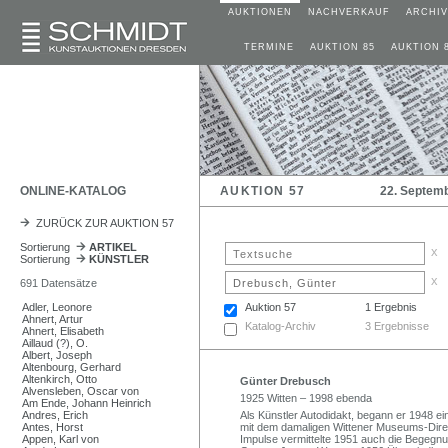
AUKTIONEN
NACHVERKAUF
ARCHIV
TERMINE
AUKTION 85
AUKTION 
ONLINE-KATALOG
AUKTION 57
22. Septem
ZURÜCK ZUR AUKTION 57
Sortierung
ARTIKEL
x
Sortierung
KÜNSTLER
x
691 Datensätze
Adler, Leonore
Auktion 57
1 Ergebnis
Ahnert, Artur
Katalog-Archiv
3 Ergebnisse
Ahnert, Elisabeth
Aillaud (?), O.
Albert, Joseph
Altenbourg, Gerhard
Altenkirch, Otto
Günter Drebusch
Alvensleben, Oscar von
1925 Witten – 1998 ebenda
Am Ende, Johann Heinrich
Andres, Erich
Als Künstler Autodidakt, begann er 1948 e
Antes, Horst
mit dem damaligen Wittener Museums-Direk
Appen, Karl von
Impulse vermittelte 1951 auch die Begegn