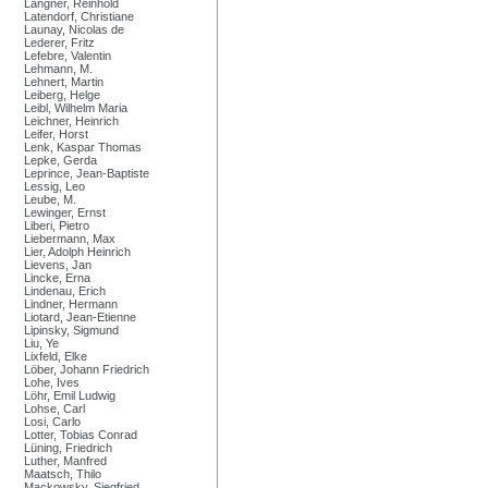
Langner, Reinhold
Latendorf, Christiane
Launay, Nicolas de
Lederer, Fritz
Lefebre, Valentin
Lehmann, M.
Lehnert, Martin
Leiberg, Helge
Leibl, Wilhelm Maria
Leichner, Heinrich
Leifer, Horst
Lenk, Kaspar Thomas
Lepke, Gerda
Leprince, Jean-Baptiste
Lessig, Leo
Leube, M.
Lewinger, Ernst
Liberi, Pietro
Liebermann, Max
Lier, Adolph Heinrich
Lievens, Jan
Lincke, Erna
Lindenau, Erich
Lindner, Hermann
Liotard, Jean-Etienne
Lipinsky, Sigmund
Liu, Ye
Lixfeld, Elke
Löber, Johann Friedrich
Lohe, Ives
Löhr, Emil Ludwig
Lohse, Carl
Losi, Carlo
Lotter, Tobias Conrad
Lüning, Friedrich
Luther, Manfred
Maatsch, Thilo
Mackowsky, Siegfried