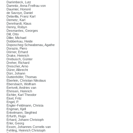
Dammbeck, Lutz
Damnitz, Anna Freifrau von
Daumier, Honoré
de Savoye, Daniel
Delavilla, Franz Karl
Demetz, Karl
Dennhardt, Klaus
Denny, Robyn
Desmarées, Georges
Dill, Otto
Diller, Michael
Dobberkau, Heide
Doposcheg-Schwabenau, Agathe
Dorazio, Piero
Dörner, Erhard
Drake, Heinrich
Drebusch, Günter
Dreher, Richard
Drescher, Arno
Dürer, Albrecht
Dürr, Johann
Duttenhöfer, Thomas
Eberlein, Christian Nikolaus
Ebersbach, Wolfram
Eertvelt, Andries van
Ehmsen, Heinrich
Eichler, Karl Theodor
Eisel, Fritz
Engel, P.
Engler-Feldmann, Christa
Engman, Kjell
Enkelmann, Siegfried
Erfurth, Hugo
Erhard, Johann Christoph
Erler, Georg
Essen, Johannes Cornelis van
Fehling, Heinrich Christoph