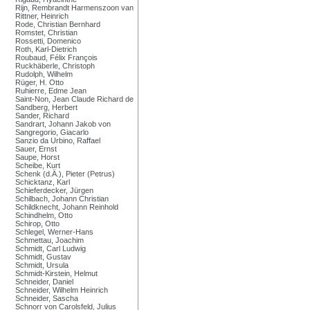
Rijn, Rembrandt Harmenszoon van
Rittner, Heinrich
Rode, Christian Bernhard
Romstet, Christian
Rossetti, Domenico
Roth, Karl-Dietrich
Roubaud, Félix François
Ruckhäberle, Christoph
Rudolph, Wilhelm
Rüger, H. Otto
Ruhierre, Edme Jean
Saint-Non, Jean Claude Richard de
Sandberg, Herbert
Sander, Richard
Sandrart, Johann Jakob von
Sangregorio, Giacarlo
Sanzio da Urbino, Raffael
Sauer, Ernst
Saupe, Horst
Scheibe, Kurt
Schenk (d.Ä.), Pieter (Petrus)
Schicktanz, Karl
Schieferdecker, Jürgen
Schilbach, Johann Christian
Schildknecht, Johann Reinhold
Schindhelm, Otto
Schirop, Otto
Schlegel, Werner-Hans
Schmettau, Joachim
Schmidt, Carl Ludwig
Schmidt, Gustav
Schmidt, Ursula
Schmidt-Kirstein, Helmut
Schneider, Daniel
Schneider, Wilhelm Heinrich
Schneider, Sascha
Schnorr von Carolsfeld, Julius