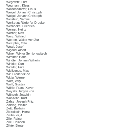
Wegewitz, Olaf
Wegmann, Klaus
Weidensdorfer, Claus
Weigel, Johann Christoph
Weigel, Johann Christoph
Weishun, Samuel
Werkstatt Rixdorfer Drucke,
Wernecke, Friedrich
Werner, Heinz
Werner, Max
Werz, Wilfried
Westen, Walter von Zur
Westphal, Otto
Wetzl, Josef
Wigand, Albert
Wilner, Wiktor Semjonowitsch
Wimmer, Hans
Windter, Johann Wilhelm
Winkler, Curt
Winkler, Fritz
Wislicenus, Max
Wit, Frederick de
Wittig, Werner
Wolff, Willy
Wolff, Gustav
Wölfle, Franz Xaver
Woyski, Jürgen von
Wünsch, Joachim
Wünsche, Kurt
Zalisz, Joseph Fritz
Zeising, Walter
Zettl, Baldwin
Zickelbein, Horst
Zielbauer, A.
Zille, Rainer
Zille, Heinrich
Zilyte, Birute