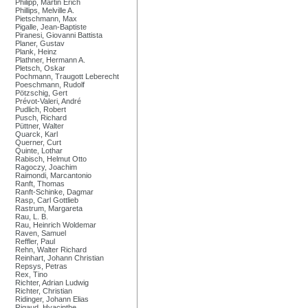
Philipp, Martin Erich
Phillips, Melville A.
Pietschmann, Max
Pigalle, Jean-Baptiste
Piranesi, Giovanni Battista
Planer, Gustav
Plank, Heinz
Plathner, Hermann A.
Pletsch, Oskar
Pochmann, Traugott Leberecht
Poeschmann, Rudolf
Pötzschig, Gert
Prévot-Valeri, André
Pudlich, Robert
Pusch, Richard
Püttner, Walter
Quarck, Karl
Querner, Curt
Quinte, Lothar
Rabisch, Helmut Otto
Ragoczy, Joachim
Raimondi, Marcantonio
Ranft, Thomas
Ranft-Schinke, Dagmar
Rasp, Carl Gottlieb
Rastrum, Margareta
Rau, L. B.
Rau, Heinrich Woldemar
Raven, Samuel
Reffler, Paul
Rehn, Walter Richard
Reinhart, Johann Christian
Repsys, Petras
Rex, Tino
Richter, Adrian Ludwig
Richter, Christian
Ridinger, Johann Elias
Rigaud, Hyacinthe