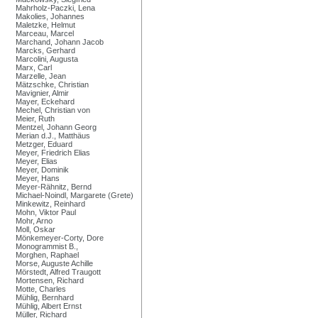
Mahrholz-Paczki, Lena
Makolies, Johannes
Maletzke, Helmut
Marceau, Marcel
Marchand, Johann Jacob
Marcks, Gerhard
Marcolini, Augusta
Marx, Carl
Marzelle, Jean
Mätzschke, Christian
Mavignier, Almir
Mayer, Eckehard
Mechel, Christian von
Meier, Ruth
Mentzel, Johann Georg
Merian d.J., Matthäus
Metzger, Eduard
Meyer, Friedrich Elias
Meyer, Elias
Meyer, Dominik
Meyer, Hans
Meyer-Rähnitz, Bernd
Michael-Noindl, Margarete (Grete)
Minkewitz, Reinhard
Mohn, Viktor Paul
Mohr, Arno
Moll, Oskar
Mönkemeyer-Corty, Dore
Monogrammist B.,
Morghen, Raphael
Morse, Auguste Achille
Mörstedt, Alfred Traugott
Mortensen, Richard
Motte, Charles
Mühlig, Bernhard
Mühlig, Albert Ernst
Müller, Richard