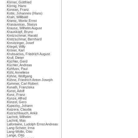
Körner, Gottfried
Körnig, Hans
Korwan, Franz
Kotte, Johannes (Hans)
Krain, Willibald
Krantz, Moritz Ernst
Krasauskas, Stasys
Krause, Wilhelm August
Krauskopf, Bruno
Kretzschmar, Harald
Kretzschmar, Bernhard
Kreutzinger, Josef
Kriegel, Willy
Kröner, Karl
Krubsacius, Friedrich August
Krull, Dieter
Küchler, Gerd
Küchler, Andreas
Kuhfuss, Paul
Kühl, Anneliese
Kühne, Wolfgang
Kühne, Friedrich Anton Joseph
Kummer, Carl Robert
Kunath, Franziska
Kunst, Adolf
Kunz, Franz
Kunze, Alfred
Künzel, Gero
Kupezky, Johann
Kutzera, Claudia
Kutzschbauch, Anke
Lachnit, Wilhelm
Lachnit, Max
Lafontaine, Ludolph Ernst Andreas
Lang-Scheer, Irma
Lang-Wollin, Otto
Lange, Otto