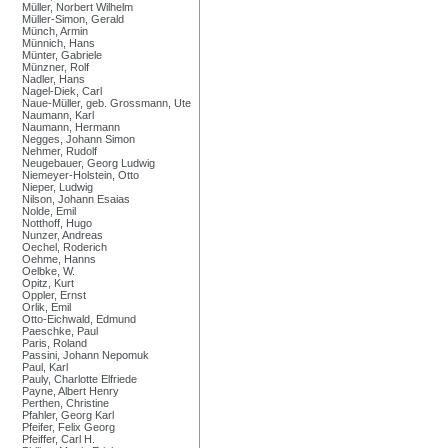
Müller, Norbert Wilhelm
Müller-Simon, Gerald
Münch, Armin
Münnich, Hans
Münter, Gabriele
Münzner, Rolf
Nadler, Hans
Nagel-Diek, Carl
Naue-Müller, geb. Grossmann, Ute
Naumann, Karl
Naumann, Hermann
Negges, Johann Simon
Nehmer, Rudolf
Neugebauer, Georg Ludwig
Niemeyer-Holstein, Otto
Nieper, Ludwig
Nilson, Johann Esaias
Nolde, Emil
Notthoff, Hugo
Nunzer, Andreas
Oechel, Roderich
Oehme, Hanns
Oelbke, W.
Opitz, Kurt
Oppler, Ernst
Orlik, Emil
Otto-Eichwald, Edmund
Paeschke, Paul
Paris, Roland
Passini, Johann Nepomuk
Paul, Karl
Pauly, Charlotte Elfriede
Payne, Albert Henry
Perthen, Christine
Pfahler, Georg Karl
Pfeifer, Felix Georg
Pfeiffer, Carl H.