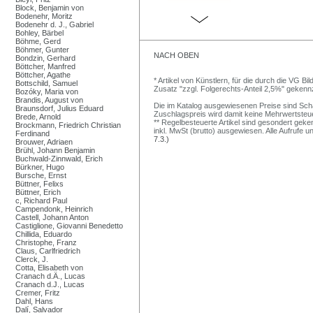
Block, Benjamin von
Bodenehr, Moritz
Bodenehr d. J., Gabriel
Bohley, Bärbel
Böhme, Gerd
Böhmer, Gunter
NACH OBEN
Bondzin, Gerhard
Böttcher, Manfred
Böttcher, Agathe
* Artikel von Künstlern, für die durch die VG 
Bottschild, Samuel
Zusatz "zzgl. Folgerechts-Anteil 2,5%" gekenn
Bozóky, Maria von
Brandis, August von
Die im Katalog ausgewiesenen Preise sind Schätz
Braunsdorf, Julius Eduard
Zuschlagspreis wird damit keine Mehrwertsteu
Brede, Arnold
** Regelbesteuerte Artikel sind gesondert geken
Brockmann, Friedrich Christian
inkl. MwSt (brutto) ausgewiesen. Alle Aufrufe 
Ferdinand
7.3.)
Brouwer, Adriaen
Brühl, Johann Benjamin
Buchwald-Zinnwald, Erich
Bürkner, Hugo
Bursche, Ernst
Büttner, Felixs
Büttner, Erich
c, Richard Paul
Campendonk, Heinrich
Castell, Johann Anton
Castiglione, Giovanni Benedetto
Chillida, Eduardo
Christophe, Franz
Claus, Carlfriedrich
Clerck, J.
Cotta, Elisabeth von
Cranach d.Ä., Lucas
Cranach d.J., Lucas
Cremer, Fritz
Dahl, Hans
Dalí, Salvador