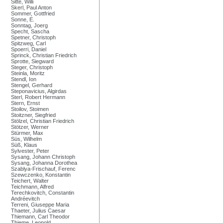
Sitte, Willi
Skerl, Paul Anton
Sommer, Gottfried
Sonne, E.
Sonntag, Joerg
Specht, Sascha
Spetner, Christoph
Spitzweg, Carl
Spoerri, Daniel
Sprinck, Christian Friedrich
Sprotte, Siegward
Steger, Christoph
Steinla, Moritz
Stendl, Ion
Stengel, Gerhard
Steponavicius, Algirdas
Sterl, Robert Hermann
Stern, Ernst
Stoilov, Stoimen
Stoitzner, Siegfried
Stölzel, Christian Friedrich
Stötzer, Werner
Stürmer, Max
Süs, Wilhelm
Süß, Klaus
Sylvester, Peter
Sysang, Johann Christoph
Sysang, Johanna Dorothea
Szablya-Frischauf, Ferenc
Szewczenko, Konstantin
Teichert, Walter
Teichmann, Alfred
Terechkovitch, Constantin
Andréevitch
Terreni, Giuseppe Maria
Thaeter, Julius Caesar
Thiemann, Carl Theodor
Thieme, Leopold