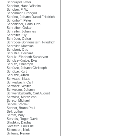
Schnürpel, Peter
Schober, Hans Wilhelm
Schober, F. W.
Schommer, François
Schöne, Johann Daniel Friedrich
Schönhoff, Peter
Schönleber, Hans-Otto
Schreiber, Oskar
Schreiter, Johannes
Schreiter, Elly
Schröder, Oskar
Schröder-Sonnenstern, Friedrich
Schroller, Matthias
Schubert, Otto
Schultze, Bernard
Schulz, Elisabeth Sarah von
Schulze-Knabe, Eva
Schütz, Christoph
Schütze, Johann Christoph
Schütze, Kurt
Schütze, Alfred
Schwabe, Klaus
Schwalbach, Carl
Schwarz, Walter
Schweizer, Johann
Schwerdgeburth, Carl August
Schwind, Moritz von
Screto, Michael
Šebele, Václav
Seener, Bruno Paul
Sell, Lothar
Semm, Willy
Servais, Roger David
Shishkin, Dasha
Silvestre, Louis de
Simonsen, Niels
Sintenis, Renée