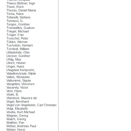
Thiess-Böttner, Inge
Thum, Erich
Thurau, Daniel Maria
Ticha, Hans
Tofanelli, Stefano
Tomassi, G.
Torges, Günther
Trendafilov, Gudrun
Triegel, Michael
Tröger, Fritz
Troschel, Peter
Tübke, Werner
Tucholski, Herbert
Turnbull, William
Ubbelohde, Otto
Uecker, Günther
Uhlig, Max
Ulrich, Heiner
Unger, Hans
Utagawa Kuniyoshi,
Valadkeviciute, Nijole
Valius, Wytautas
Valiuviene, Sigute
Vangelisti, Vincenzo
Vasarely, Victor
Vent, Hans
Violet, B.
Vlaminck, Maurice de
Vogel, Bernhard
Vogel von Vogelstein, Carl Christian
Voigt, Elisabeth
Voutta, Kurt-Michael
Wagner, Georg
Walch, Georg
Walther, Pan
Weber, Andreas Paul
Weber, Horst