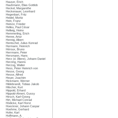
Hauser, Erich
Haußmann, Elias Gottlob
Heckel, Margarethe
Heckenauer, Leonhard
Hegenbart, Fritz
Heidel, Moritz
Hein, Franz
Heinze, Frieder
Helleu, Paul César
Hellwig, Heino
Hemmerling, Erich
Henne, Artur
Hennig, Albert
Hentschel, Julius Konrad
Hermann, Heinrich
Héroux, Bruno
Herrmann, Peter
Hersmann, Hans
Herz (d. Ältere), Johann Daniel
Herzing, Hanns
Herzog, Walter
Hess, Peter Heinrich von
Hesse, Georg
Hesse, Alfred
Heuer, Joachim
Hickmann, Werner
Hildebrandt, Tobias Jakob
Hilscher, Kurt
Hippold, Erhard
Hippold-Ahnert, Gussy
Hirsch, Karl-Georg
Hirt, Michael Conrad
Hödicke, Karl Horst
Hoeckner, Johann Caspar
Hoehme, Gerhard
Hofer, Karl
Hoffmann, A.