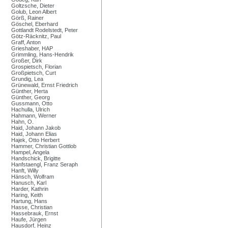
Goltzsche, Dieter
Golub, Leon Albert
Görß, Rainer
Göschel, Eberhard
Gottlandt Rodelstedt, Peter
Götz-Räcknitz, Paul
Graff, Anton
Grieshaber, HAP
Grimmling, Hans-Hendrik
Großer, Dirk
Grospietsch, Florian
Großpietsch, Curt
Grundig, Lea
Grünewald, Ernst Friedrich
Günther, Herta
Günther, Georg
Gussmann, Otto
Hachulla, Ulrich
Hahmann, Werner
Hahn, O.
Haid, Johann Jakob
Haid, Johann Elias
Hajek, Otto Herbert
Hammer, Christian Gottlob
Hampel, Angela
Handschick, Brigitte
Hanfstaengl, Franz Seraph
Hanft, Willy
Hänsch, Wolfram
Hanusch, Karl
Harder, Kathrin
Haring, Keith
Hartung, Hans
Hasse, Christian
Hassebrauk, Ernst
Haufe, Jürgen
Hausdorf, Heinz