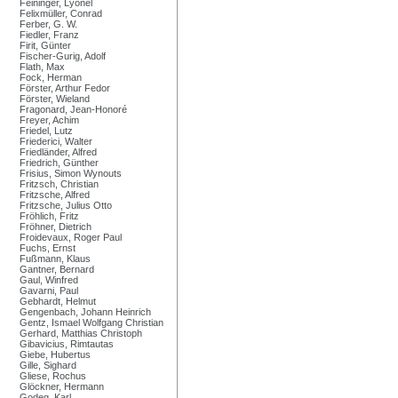
Feininger, Lyonel
Felixmüller, Conrad
Ferber, G. W.
Fiedler, Franz
Firit, Günter
Fischer-Gurig, Adolf
Flath, Max
Fock, Herman
Förster, Arthur Fedor
Förster, Wieland
Fragonard, Jean-Honoré
Freyer, Achim
Friedel, Lutz
Friederici, Walter
Friedländer, Alfred
Friedrich, Günther
Frisius, Simon Wynouts
Fritzsch, Christian
Fritzsche, Alfred
Fritzsche, Julius Otto
Fröhlich, Fritz
Fröhner, Dietrich
Froidevaux, Roger Paul
Fuchs, Ernst
Fußmann, Klaus
Gantner, Bernard
Gaul, Winfred
Gavarni, Paul
Gebhardt, Helmut
Gengenbach, Johann Heinrich
Gentz, Ismael Wolfgang Christian
Gerhard, Matthias Christoph
Gibavicius, Rimtautas
Giebe, Hubertus
Gille, Sighard
Gliese, Rochus
Glöckner, Hermann
Godeg, Karl