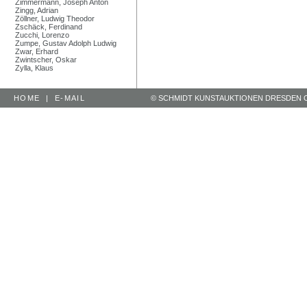
Zimmermann, Joseph Anton
Zingg, Adrian
Zöllner, Ludwig Theodor
Zschäck, Ferdinand
Zucchi, Lorenzo
Zumpe, Gustav Adolph Ludwig
Zwar, Erhard
Zwintscher, Oskar
Zylla, Klaus
HOME
|
E-MAIL
© SCHMIDT KUNSTAUKTIONEN DRESDEN