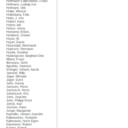
Hoffmann-Fallersleben, Franz
Hofmann, Ludwig von
Hofmann, Veit
Hollar, Wenzel
Hollenberg, Felix
Holst, J. von
Holtorf, Hans
Holzer, Adi
Holzer, Jenny
Homanns Erben,
Horlbeck, Günter
Hoyer, M.
Hoyer, David
Hückstädt, Eberhardt
Hultzsch, Hermann
Huniat, Günther
Hüttengrund, Siegfried Otto
Iffland, Franz
Ilfoveanu, Sorin
Ilgenfritz, Heinrich
Irminger, Johann Jacob
Jaeckel, Willy
Jäger, Michael
Jäger, Gerd
Jahn, Georg
Janssen, Horst
Jockusch, Horst
Johansson, Eric
John, Joachim
John, Philipp Ernst
Johne, Karl
Jüchser, Hans
Junge, Margarete
Kaendler, Johann Joachim
Kalinauskas, Vytautas
Kalinowski, Horst Egon
Kämmerer, Robert
Kaplan, Anatoli