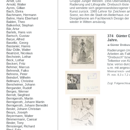
Arndt, Leo
Gruppe Junger Westen. 1956 Übersiedlun
Arnold, Walter
Radierung und Lithografie. Drebusch löste
Ayres, Gillian
und wendete sich gegenstandsbezogener Fig
Bach, Elvira
Kunst zurück. 1965 Lehrer für Zeichnen a
Bachmann, Hermann
Soest, wo ihm die Stadt ein Atelierhaus zur
Bahre, Hans Eberhard
Designtheorie am Fachbereich Design de
Balden, Theo
wieder in Witten ansässig.
Balkenhol, Stephan
Bär, Artur
Bartels, Hans von
Bartsch, Gustav
374 Günter D
Barye, Alfred
Jahre.
Baselitz, Georg
Günter Drebu
Bastanier, Hanns
Bäz-Dölle, Walter
Radierungen (mi
Beatrizet, Nicolaus
Arbeiten als Falt
Bechstein, Lothar
"Drebusch" bzw. 
Beck, Lothar
Teilweise von Kü
Beckert, Fritz
bzw. verso durc
Behmer, Marcus
u.re. mit anges
Behrendt, Falko
Minimal knick- und 
Behrens, Peter
Pl. min. 8,3 x 7,2
Beindorf, Wilhelm
Bellmann, Christine
Zzgl. Folgerechts
Bensheimer, Johann
Bergander, Rudolf
Berges, Werner
Berndt, Siegfried
Bernigeroth, Martin
Bernigeroth, Johann Martin
Bernigeroth, Johann Benedikt
Besler, Johann Christian
Beuys, Joseph
Beyermann, Walter
Bimmermann, Caesar
Binder, Tony
Birnstengel, Richard
Bleyl, Fritz