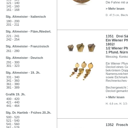
Die Fahne mit u
121 - 140
141 - 160
> Mehr lesen
161 - 168
D. 47,5 cm, Blech
Slg. Altmeister - Italienisch
180 - 200
201 - 211
Slg. Altmeister - Fläm./Niederl.
221 - 241
1351 Drei Sä
242 - 254
Ein Wiener Pf
1802/
Slg. Altmeister - Französisch
1/2 Wiener Pfu
261 - 280
1 Pfund. Nürn
Messing. Konisc
Slg. Altmeister - Deutsch
291 - 300
Ein Wiener Pfun
301 - 323
Deckel eines Ge
bekröntem Doppe
Slg. Altmeister - 19. Jh.
Namenszeichen "
331 - 340
sowie Eichmarke
341 - 360
Rechnerisches 
361 - 380
381 - 389
Bechergewicht 1
Deckel gemarkt 
Grafik 19. Jh.
> Mehr lesen
400 - 420
421 - 440
H. 4,6 cm, H. 3,5
441 - 464
Slg. Dr. Hartleb - Frühes 20.Jh.
500 - 520
521 - 540
541 - 560
1352 Froschl
561 - 578