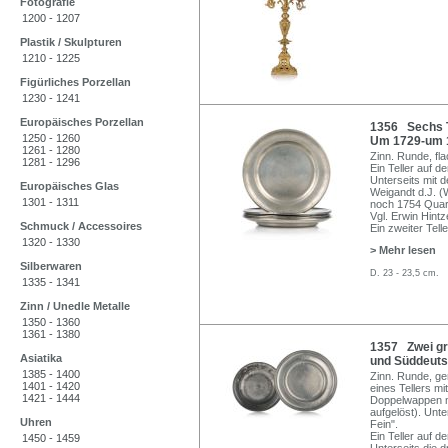
Fotografie
1200 - 1207
Plastik / Skulpturen
1210 - 1225
Figürliches Porzellan
1230 - 1241
Europäisches Porzellan
1356 Sechs Te
1250 - 1260
Um 1729-um 
1261 - 1280
Zinn. Runde, fla
1281 - 1296
Ein Teller auf 
Unterseits mit 
Europäisches Glas
Weigandt d.J. (
1301 - 1311
noch 1754 Quart
Vgl. Erwin Hintz
Schmuck / Accessoires
Ein zweiter Tell
1320 - 1330
> Mehr lesen
Silberwaren
D. 23 - 23,5 cm.
1335 - 1341
Zinn / Unedle Metalle
1350 - 1360
1361 - 1380
1357 Zwei gr
Asiatika
und Süddeutsc
1385 - 1400
Zinn. Runde, ge
1401 - 1420
eines Tellers mi
1421 - 1444
Doppelwappen m
aufgelöst). Unt
Uhren
Fein".
Ein Teller auf 
1450 - 1459