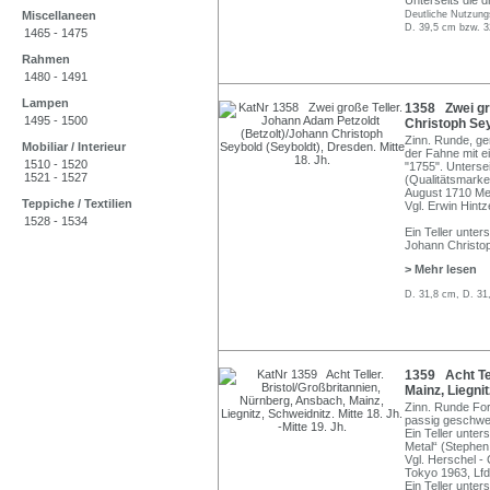
Unterseits die 
Miscellaneen
Deutliche Nutzungs
D. 39,5 cm bzw. 
1465 - 1475
Rahmen
1480 - 1491
Lampen
1358 Zwei gro
1495 - 1500
Christoph Sey
Zinn. Runde, ge
Mobiliar / Interieur
der Fahne mit 
1510 - 1520
"1755". Unterse
1521 - 1527
(Qualitätsmarke
August 1710 Mei
Teppiche / Textilien
Vgl. Erwin Hintz
1528 - 1534
Ein Teller unte
Johann Christo
> Mehr lesen
D. 31,8 cm, D. 31
1359 Acht Tel
Mainz, Liegnit
Zinn. Runde For
passig geschwei
Ein Teller unter
Metal“ (Stephen
Vgl. Herschel - 
Tokyo 1963, Lfd
Ein Teller unter