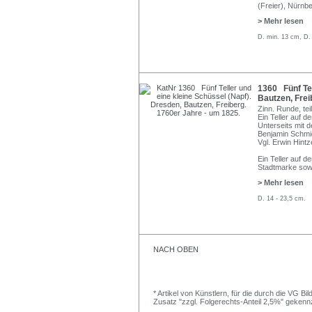
(Freier), Nürnbe
> Mehr lesen
D. min. 13 cm, D.
1360 Fünf Tel
Bautzen, Frei
Zinn. Runde, te
Ein Teller auf d
Unterseits mit 
Benjamin Schmid
Vgl. Erwin Hintz
Ein Teller auf 
Stadtmarke sowi
> Mehr lesen
D. 14 - 23,5 cm.
NACH OBEN
* Artikel von Künstlern, für die durch die VG 
Zusatz "zzgl. Folgerechts-Anteil 2,5%" gekenn