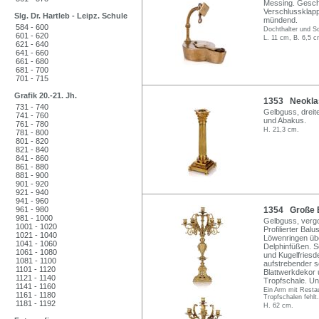
Messing. Gesch
Verschlussklapp
Slg. Dr. Hartleb - Leipz. Schule
mündend.
584 - 600
Dochthalter und Sc
601 - 620
L. 11 cm, B. 6,5 c
621 - 640
641 - 660
661 - 680
681 - 700
701 - 715
Grafik 20.-21. Jh.
1353 Neoklass
731 - 740
Gelbguss, dreite
741 - 760
und Abakus.
761 - 780
H. 21,3 cm.
781 - 800
801 - 820
821 - 840
841 - 860
861 - 880
881 - 900
901 - 920
921 - 940
941 - 960
961 - 980
1354 Große E
981 - 1000
Gelbguss, vergo
1001 - 1020
Profilierter Bal
1021 - 1040
Löwenringen übe
1041 - 1060
Delphinfüßen. S
1061 - 1080
und Kugelfriesde
1081 - 1100
aufstrebender s
1101 - 1120
Blattwerkdekor 
1121 - 1140
Tropfschale. U
1141 - 1160
Ein Arm mit Restau
1161 - 1180
Tropfschalen fehlt
1181 - 1192
H. 62 cm.