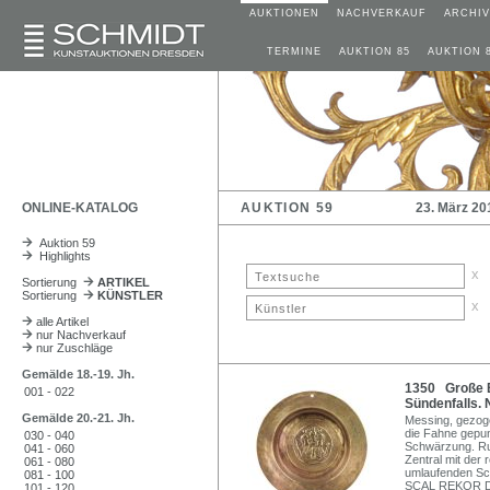
AUKTIONEN
NACHVERKAUF
ARCHIV
TERMINE
AUKTION 85
AUKTION 
ONLINE-KATALOG
AUKTION 59
23. März 20
Auktion 59
Highlights
x
Sortierung
ARTIKEL
Sortierung
KÜNSTLER
x
alle Artikel
nur Nachverkauf
nur Zuschläge
Gemälde 18.-19. Jh.
1350 Große B
001 - 022
Sündenfalls. 
Gemälde 20.-21. Jh.
Messing, gezog
die Fahne gepun
030 - 040
Schwärzung. Run
041 - 060
Zentral mit der 
061 - 080
umlaufenden Sch
081 - 100
SCAL REKOR DE N
101 - 120