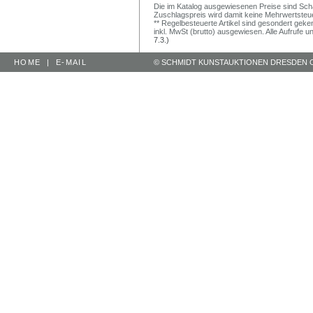
Die im Katalog ausgewiesenen Preise sind Schätz
Zuschlagspreis wird damit keine Mehrwertsteu
** Regelbesteuerte Artikel sind gesondert geken
inkl. MwSt (brutto) ausgewiesen. Alle Aufrufe 
7.3.)
HOME
|
E-MAIL
© SCHMIDT KUNSTAUKTIONEN DRESDEN