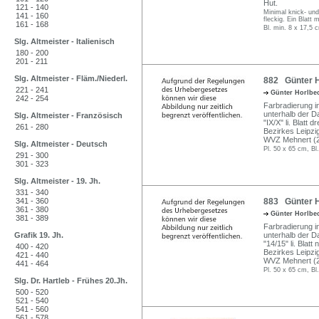
Hut.
121 - 140
Minimal knick- und
141 - 160
fleckig. Ein Blatt 
161 - 168
Bl. min. 8 x 17,5 
Slg. Altmeister - Italienisch
180 - 200
201 - 211
Slg. Altmeister - Fläm./Niederl.
882 Günter H
221 - 241
Günter Horlbe
242 - 254
Farbradierung i
unterhalb der Da
Slg. Altmeister - Französisch
"IX/X" li. Blatt
261 - 280
Bezirkes Leipzi
WVZ Mehnert (2
Slg. Altmeister - Deutsch
Pl. 50 x 65 cm, Bl
291 - 300
301 - 323
Slg. Altmeister - 19. Jh.
331 - 340
341 - 360
883 Günter H
361 - 380
Günter Horlbe
381 - 389
Farbradierung i
Grafik 19. Jh.
unterhalb der Da
"14/15" li. Blat
400 - 420
Bezirkes Leipzi
421 - 440
WVZ Mehnert (2
441 - 464
Pl. 50 x 65 cm, Bl
Slg. Dr. Hartleb - Frühes 20.Jh.
500 - 520
521 - 540
541 - 560
561 - 578