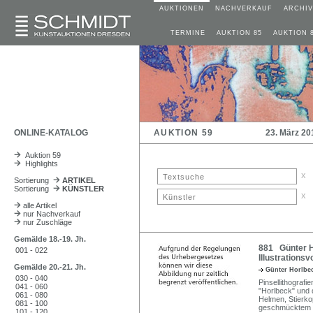
AUKTIONEN
NACHVERKAUF
ARCHIV
TERMINE
AUKTION 85
AUKTION 
ONLINE-KATALOG
AUKTION 59
23. März 20
Auktion 59
Highlights
x
Sortierung
ARTIKEL
Sortierung
KÜNSTLER
x
alle Artikel
nur Nachverkauf
nur Zuschläge
Gemälde 18.-19. Jh.
881 Günter Ho
001 - 022
Illustrationsv
Gemälde 20.-21. Jh.
Günter Horlbe
030 - 040
Pinsellithografie
041 - 060
"Horlbeck" und 
061 - 080
Helmen, Stierkop
081 - 100
geschmücktem Hu
101 - 120