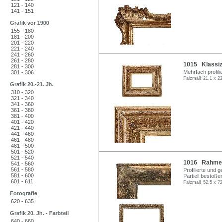
121 - 140
141 - 151
Grafik vor 1900
155 - 180
181 - 200
201 - 220
221 - 240
241 - 260
261 - 280
1015 Klassiz
281 - 300
Mehrfach profil
301 - 306
Falzmaß 21,1 x 22
Grafik 20.-21. Jh.
310 - 320
321 - 340
341 - 360
361 - 380
381 - 400
401 - 420
421 - 440
441 - 460
461 - 480
481 - 500
501 - 520
521 - 540
1016 Rahmen
541 - 560
561 - 580
Profilierte und 
581 - 600
Partiell bestoße
601 - 611
Falzmaß 52,5 x 72
Fotografie
620 - 635
Grafik 20. Jh. - Farbteil
640 - 660