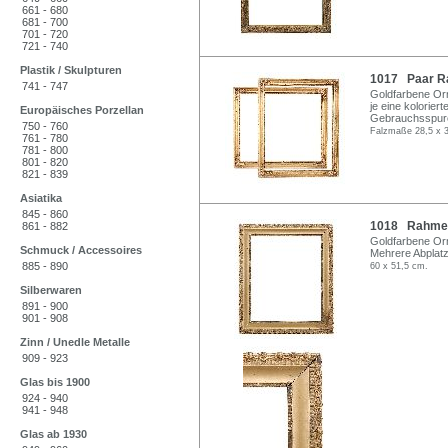
661 - 680
681 - 700
701 - 720
721 - 740
Plastik / Skulpturen
1017 Paar Ra
741 - 747
Goldfarbene Orn
je eine koloriert
Europäisches Porzellan
Gebrauchsspuren
750 - 760
Falzmaße 28,5 x 3
761 - 780
781 - 800
801 - 820
821 - 839
Asiatika
845 - 860
1018 Rahmen
861 - 882
Goldfarbene Orn
Schmuck / Accessoires
Mehrere Abplatz
885 - 890
60 x 51,5 cm.
Silberwaren
891 - 900
901 - 908
Zinn / Unedle Metalle
909 - 923
Glas bis 1900
924 - 940
941 - 948
Glas ab 1930