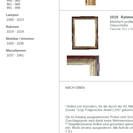
949 - 960
961 - 980
981 - 998
Lampen
1019 Rahmen
1000 - 1013
Mehrfach profili
Glasscheibe.
Rahmen
Falzmaß 70,2 x 53
1014 - 1019
Mobiliar / Interieur
1020 - 1035
Miscellaneen
1037 - 1061
NACH OBEN
* Artikel von Künstlern, für die durch die VG 
Zusatz "zzgl. Folgerechts-Anteil 2,5%" gekenn
Die im Katalog ausgewiesenen Preise sind Schätz
Zuschlagspreis wird damit keine Mehrwertsteu
** Regelbesteuerte Artikel sind gesondert geken
inkl. MwSt (brutto) ausgewiesen. Alle Aufrufe 
7.3.)