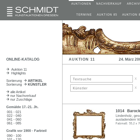
AUKTIONEN
NACHVERKAUF
ARCHIV
TERMINE
AUKTION 85
AUKTION 
ONLINE-KATALOG
AUKTION 11
24. März 20
Auktion 11
Highlights
x
Sortierung
ARTIKEL
Sortierung
KÜNSTLER
x
alle Artikel
nur Nachverkauf
nur Zuschläge
Gemälde 17.-21. Jh.
1014 Barock
001 - 021
022 - 040
Lindenholz, ges
041 - 060
ausladendem Volu
061 - 085
Falzmaß: 55,2 x 7
Grafik vor 1900 - Farbteil
090 - 100
101 - 120